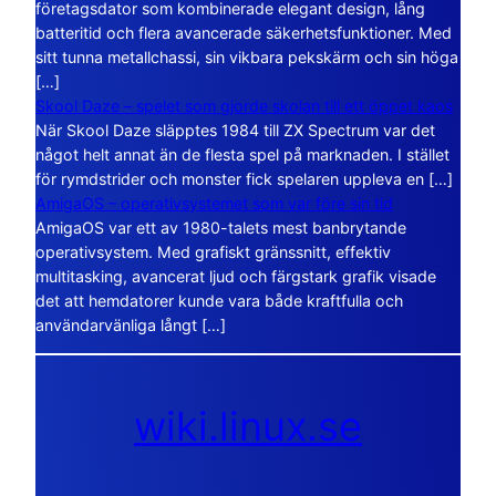
företagsdator som kombinerade elegant design, lång
batteritid och flera avancerade säkerhetsfunktioner. Med
sitt tunna metallchassi, sin vikbara pekskärm och sin höga
[…]
Skool Daze – spelet som gjorde skolan till ett öppet kaos
När Skool Daze släpptes 1984 till ZX Spectrum var det
något helt annat än de flesta spel på marknaden. I stället
för rymdstrider och monster fick spelaren uppleva en […]
AmigaOS – operativsystemet som var före sin tid
AmigaOS var ett av 1980-talets mest banbrytande
operativsystem. Med grafiskt gränssnitt, effektiv
multitasking, avancerat ljud och färgstark grafik visade
det att hemdatorer kunde vara både kraftfulla och
användarvänliga långt […]
wiki.linux.se