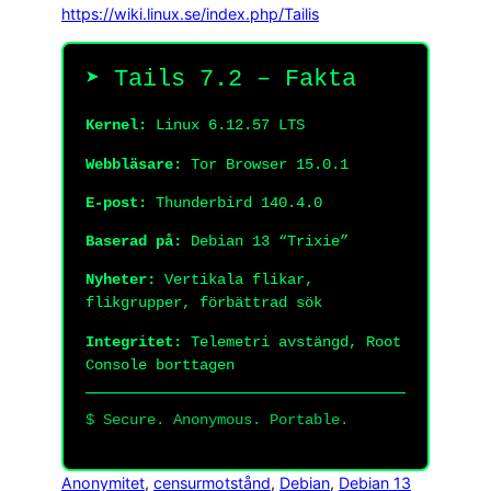
https://wiki.linux.se/index.php/Tailis
➤ Tails 7.2 – Fakta
Kernel:
Linux 6.12.57 LTS
Webbläsare:
Tor Browser 15.0.1
E-post:
Thunderbird 140.4.0
Baserad på:
Debian 13 “Trixie”
Nyheter:
Vertikala flikar,
flikgrupper, förbättrad sök
Integritet:
Telemetri avstängd, Root
Console borttagen
$
Secure. Anonymous. Portable.
Anonymitet
, 
censurmotstånd
, 
Debian
, 
Debian 13