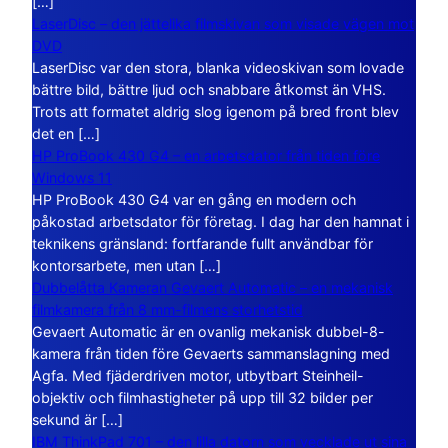
[…]
LaserDisc – den jättelika filmskivan som visade vägen mot
DVD
LaserDisc var den stora, blanka videoskivan som lovade
bättre bild, bättre ljud och snabbare åtkomst än VHS.
Trots att formatet aldrig slog igenom på bred front blev
det en […]
HP ProBook 430 G4 – en arbetsdator från tiden före
Windows 11
HP ProBook 430 G4 var en gång en modern och
påkostad arbetsdator för företag. I dag har den hamnat i
teknikens gränsland: fortfarande fullt användbar för
kontorsarbete, men utan […]
Dubbelåtta Kameran Gevaert Automatic – en mekanisk
filmkamera från 8 mm-filmens storhetstid
Gevaert Automatic är en ovanlig mekanisk dubbel-8-
kamera från tiden före Gevaerts sammanslagning med
Agfa. Med fjäderdriven motor, utbytbart Steinheil-
objektiv och filmhastigheter på upp till 32 bilder per
sekund är […]
IBM ThinkPad 701 – den lilla datorn som vecklade ut sina