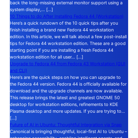
back the long-missing external monitor support using a
system display,… […]
10 Things to do After Installing Fedora 44 (Workstation)
Here’s a quick rundown of the 10 quick tips after you
finish installing a brand new Fedora 44 workstation
edition. In this article, we will talk about a few post-install
tips for Fedora 44 workstation edition. These are a good
starting point if you are installing a fresh Fedora 44
workstation edition for all user… […]
Upgrade to Fedora 44 from Fedora 43 Workstation (GUI
and CLI)
Here’s are the quick steps on how you can upgrade to
the Fedora 44 version. Fedora 44 is officially available for
download and the upgrade channels are now available.
This release brings the latest and greatest GNOME 50
desktop for workstation editions, refinements to KDE
Plasma desktop and more updates. If you are trying to…
[…]
Future of AI in Ubuntu: Thoughtful Integration via Snap
Canonical is bringing thoughtful, local-first AI to Ubuntu –