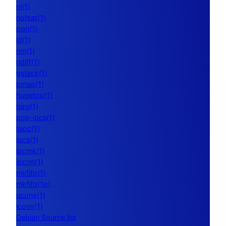
nl(1)
nohup(1)
pon(1)
ld(1)
nm(1)
ndiff(1)
gstack(1)
pmap(1)
hugetop(1)
lsirq(1)
pcp-ipcs(1)
lsipc(1)
ipcs(1)
ipcmk(1)
ipcrm(1)
mkfifo(1)
mkfifo(1p)
uconv(1)
iconv(1)
Debian Source list