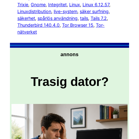
Trixie
, 
Gnome
, 
Integritet
, 
Linux
, 
Linux 6.12.57
, 
Linuxdistribution
, 
live-system
, 
säker surfning
, 
säkerhet
, 
spårlös användning
, 
tails
, 
Tails 7.2
, 
Thunderbird 140.4.0
, 
Tor Browser 15
, 
Tor-
nätverket
annons
Trasig dator?