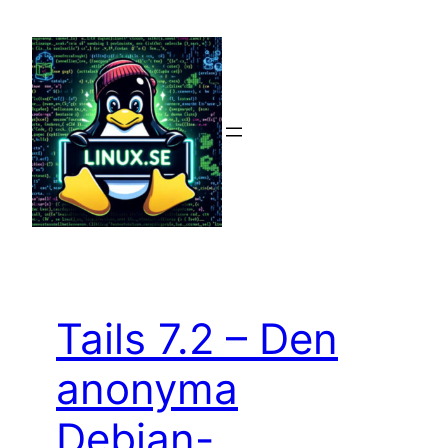
Hoppa
till
innehåll
Tails 7.2 – Den
anonyma
Debian-