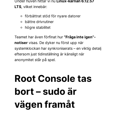
Under huven hittar vi nu
Linux-kärnan 6.12.57
LTS
, vilket innebär:
förbättrat stöd för nyare datorer
bättre drivrutiner
högre stabilitet
Teamet har även förfinat hur
”Fråga inte igen”-
notiser
visas. De dyker nu först upp när
systemklockan har synkroniserats – en viktig detalj
eftersom just tidinställning är känsligt när
anonymitet står på spel.
Root Console tas
bort – sudo är
vägen framåt