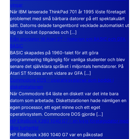
vingar
När IBM lanserade ThinkPad 701 år 1995 löste företaget
problemet med små bärbara datorer på ett spektakulärt
sätt. Datorns delade tangentbord vecklade automatiskt ut
sig när locket öppnades och […]
Från stordator till Atari ST – historien om BASIC och GFA
BASIC
BASIC skapades på 1960-talet för att göra
programmering tillgänglig för vanliga studenter och blev
senare det självklara språket i miljontals hemdatorer. På
Atari ST fördes arvet vidare av GFA […]
Commodore DOS – operativsystemet som bodde i
diskettstationen
När Commodore 64 läste en diskett var det inte bara
datorn som arbetade. Diskettstationen hade nämligen en
egen processor, ett eget minne och ett eget
operativsystem. Commodore DOS gjorde […]
HP EliteBook x360 1040 G7 – en lyxig företagsdator med
lång batteritid
HP EliteBook x360 1040 G7 var en påkostad