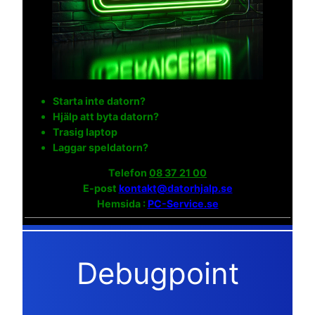
Starta inte datorn?
Hjälp att byta datorn?
Trasig laptop
Laggar speldatorn?
Telefon
08 37 21 00
E-post
kontakt@datorhjalp.se
Hemsida :
PC-Service.se
Debugpoint