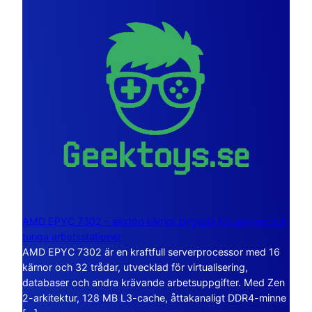
AMD EPYC 7302 – sexton kärnor byggda för servrar och
tunga arbetsstationer
AMD EPYC 7302 är en kraftfull serverprocessor med 16
kärnor och 32 trådar, utvecklad för virtualisering,
databaser och andra krävande arbetsuppgifter. Med Zen
2-arkitektur, 128 MB L3-cache, åttakanaligt DDR4-minne