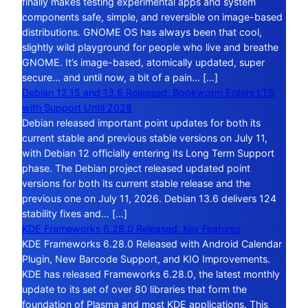
finally makes testing experimental apps and system
components safe, simple, and reversible on image-based
distributions. GNOME OS has always been that cool,
slightly wild playground for people who live and breathe
GNOME. It’s image-based, atomically updated, super
secure… and until now, a bit of a pain… […]
Debian 12.15 and 13.6 Released: Bookworm Enters LTS
with Support Until 2028
Debian released important point updates for both its
current stable and previous stable versions on July 11,
with Debian 12 officially entering its Long Term Support
phase. The Debian project released updated point
versions for both its current stable release and the
previous one on July 11, 2026. Debian 13.6 delivers 124
stability fixes and… […]
KDE Frameworks 6.28.0 Released: Key Features
KDE Frameworks 6.28.0 Released with Android Calendar
Plugin, New Barcode Support, and KIO Improvements.
KDE has released Frameworks 6.28.0, the latest monthly
update to its set of over 80 libraries that form the
foundation of Plasma and most KDE applications. This