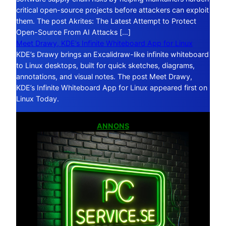
critical open-source projects before attackers can exploit
them. The post Akrites: The Latest Attempt to Protect
Open-Source From AI Attacks […]
Meet Drawy, KDE’s Infinite Whiteboard App for Linux
KDE’s Drawy brings an Excalidraw-like infinite whiteboard
to Linux desktops, built for quick sketches, diagrams,
annotations, and visual notes. The post Meet Drawy,
KDE’s Infinite Whiteboard App for Linux appeared first on
Linux Today.
ANNONS