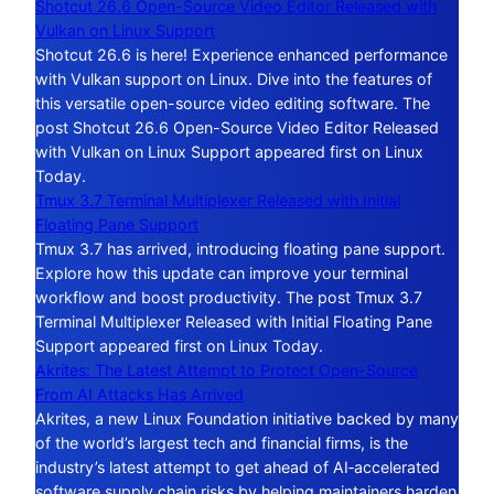
Shotcut 26.6 Open-Source Video Editor Released with
Vulkan on Linux Support
Shotcut 26.6 is here! Experience enhanced performance
with Vulkan support on Linux. Dive into the features of
this versatile open-source video editing software. The
post Shotcut 26.6 Open-Source Video Editor Released
with Vulkan on Linux Support appeared first on Linux
Today.
Tmux 3.7 Terminal Multiplexer Released with Initial
Floating Pane Support
Tmux 3.7 has arrived, introducing floating pane support.
Explore how this update can improve your terminal
workflow and boost productivity. The post Tmux 3.7
Terminal Multiplexer Released with Initial Floating Pane
Support appeared first on Linux Today.
Akrites: The Latest Attempt to Protect Open-Source
From AI Attacks Has Arrived
Akrites, a new Linux Foundation initiative backed by many
of the world’s largest tech and financial firms, is the
industry’s latest attempt to get ahead of AI‑accelerated
software supply chain risks by helping maintainers harden