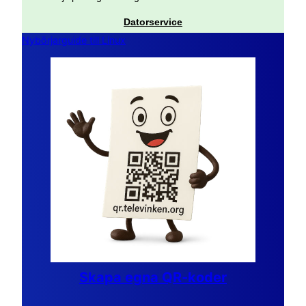
Datorservice
Nybörjarguide till Linux
Skapa egna QR-koder