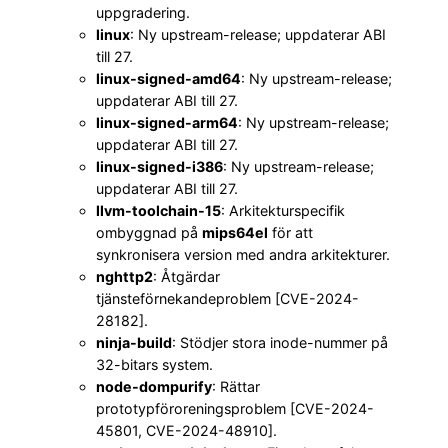
uppgradering.
linux
: Ny upstream-release; uppdaterar ABI
till 27.
linux-signed-amd64
: Ny upstream-release;
uppdaterar ABI till 27.
linux-signed-arm64
: Ny upstream-release;
uppdaterar ABI till 27.
linux-signed-i386
: Ny upstream-release;
uppdaterar ABI till 27.
llvm-toolchain-15
: Arkitekturspecifik
ombyggnad på
mips64el
för att
synkronisera version med andra arkitekturer.
nghttp2
: Åtgärdar
tjänsteförnekandeproblem [CVE-2024-
28182].
ninja-build
: Stödjer stora inode-nummer på
32-bitars system.
node-dompurify
: Rättar
prototypföroreningsproblem [CVE-2024-
45801, CVE-2024-48910].