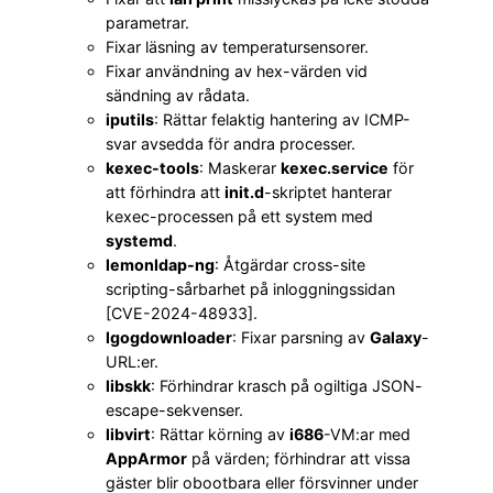
parametrar.
Fixar läsning av temperatursensorer.
Fixar användning av hex-värden vid
sändning av rådata.
iputils
: Rättar felaktig hantering av ICMP-
svar avsedda för andra processer.
kexec-tools
: Maskerar
kexec.service
för
att förhindra att
init.d
-skriptet hanterar
kexec-processen på ett system med
systemd
.
lemonldap-ng
: Åtgärdar cross-site
scripting-sårbarhet på inloggningssidan
[CVE-2024-48933].
lgogdownloader
: Fixar parsning av
Galaxy
-
URL:er.
libskk
: Förhindrar krasch på ogiltiga JSON-
escape-sekvenser.
libvirt
: Rättar körning av
i686
-VM:ar med
AppArmor
på värden; förhindrar att vissa
gäster blir obootbara eller försvinner under