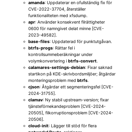
amanda
: Uppdaterar en ofullständig fix för
CVE-2022-37704, återställer
funktionaliteten med xfsdump.
apr
: Använder konsekvent filrättigheter
0600 för namngivet delat minne [CVE-
2023-49582].
base-files
: Uppdaterad för punktutgåvan.
btrfs-progs
: Rättar fel i
kontrollsummeberäkningar under
volymkonvertering i
btrfs-convert
.
calamares-settings-debian
: Fixar saknad
startikon på KDE-skrivbordsmiljöer; åtgärdar
monteringsproblem med
btrfs
.
cjson
: Åtgärdar ett segmenteringsfel [CVE-
2024-31755].
clamav
: Ny stabil upstream-version; fixar
tjänsteförnekandeproblem [CVE-2024-
20505], filkorruptionsproblem [CVE-2024-
20506].
cloud-init
: Lägger till stöd för flera