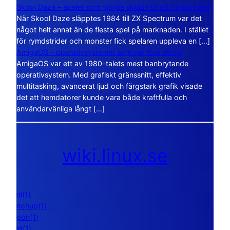
Skool Daze – spelet som gjorde skolan till ett öppet kaos
När Skool Daze släpptes 1984 till ZX Spectrum var det
något helt annat än de flesta spel på marknaden. I stället
för rymdstrider och monster fick spelaren uppleva en […]
AmigaOS – operativsystemet som var före sin tid
AmigaOS var ett av 1980-talets mest banbrytande
operativsystem. Med grafiskt gränssnitt, effektiv
multitasking, avancerat ljud och färgstark grafik visade
det att hemdatorer kunde vara både kraftfulla och
användarvänliga långt […]
wiki.linux.se
nl(1)
nohup(1)
pon(1)
ld(1)