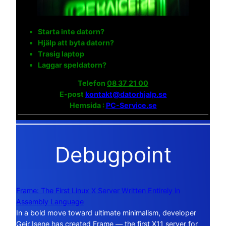
Starta inte datorn?
Hjälp att byta datorn?
Trasig laptop
Laggar speldatorn?
Telefon
08 37 21 00
E-post
kontakt@datorhjalp.se
Hemsida :
PC-Service.se
Debugpoint
Frame: The First Linux X Server Written Entirely in
Assembly Language
In a bold move toward ultimate minimalism, developer
Geir Isene has created Frame — the first X11 server for