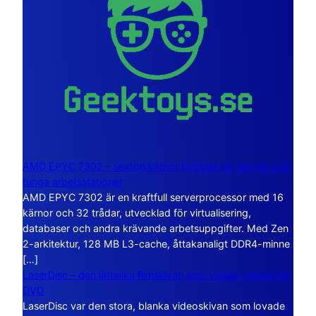
AMD EPYC 7302 – sexton kärnor byggda för servrar och
tunga arbetsstationer
AMD EPYC 7302 är en kraftfull serverprocessor med 16
kärnor och 32 trådar, utvecklad för virtualisering,
databaser och andra krävande arbetsuppgifter. Med Zen
2-arkitektur, 128 MB L3-cache, åttakanaligt DDR4-minne
[…]
LaserDisc – den jättelika filmskivan som visade vägen mot
DVD
LaserDisc var den stora, blanka videoskivan som lovade