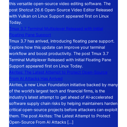
this versatile open-source video editing software. The
post Shotcut 26.6 Open-Source Video Editor Released
with Vulkan on Linux Support appeared first on Linux
Today.
Tmux 3.7 Terminal Multiplexer Released with Initial
Floating Pane Support
Tmux 3.7 has arrived, introducing floating pane support.
Explore how this update can improve your terminal
workflow and boost productivity. The post Tmux 3.7
Terminal Multiplexer Released with Initial Floating Pane
Support appeared first on Linux Today.
Akrites: The Latest Attempt to Protect Open-Source
From AI Attacks Has Arrived
Akrites, a new Linux Foundation initiative backed by many
of the world’s largest tech and financial firms, is the
industry’s latest attempt to get ahead of AI‑accelerated
software supply chain risks by helping maintainers harden
critical open-source projects before attackers can exploit
them. The post Akrites: The Latest Attempt to Protect
Open-Source From AI Attacks […]