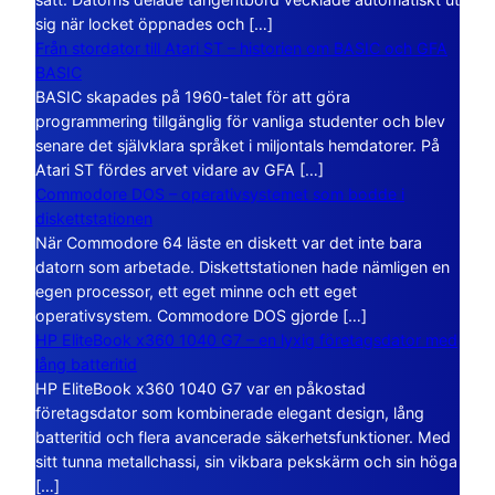
sig när locket öppnades och […]
Från stordator till Atari ST – historien om BASIC och GFA
BASIC
BASIC skapades på 1960-talet för att göra
programmering tillgänglig för vanliga studenter och blev
senare det självklara språket i miljontals hemdatorer. På
Atari ST fördes arvet vidare av GFA […]
Commodore DOS – operativsystemet som bodde i
diskettstationen
När Commodore 64 läste en diskett var det inte bara
datorn som arbetade. Diskettstationen hade nämligen en
egen processor, ett eget minne och ett eget
operativsystem. Commodore DOS gjorde […]
HP EliteBook x360 1040 G7 – en lyxig företagsdator med
lång batteritid
HP EliteBook x360 1040 G7 var en påkostad
företagsdator som kombinerade elegant design, lång
batteritid och flera avancerade säkerhetsfunktioner. Med
sitt tunna metallchassi, sin vikbara pekskärm och sin höga
[…]