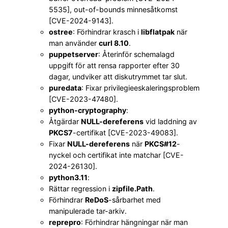
5535], out-of-bounds minnesåtkomst
[CVE-2024-9143].
ostree
: Förhindrar krasch i
libflatpak
när
man använder
curl 8.10
.
puppetserver
: Återinför schemalagd
uppgift för att rensa rapporter efter 30
dagar, undviker att diskutrymmet tar slut.
puredata
: Fixar privilegieeskaleringsproblem
[CVE-2023-47480].
python-cryptography
:
Åtgärdar
NULL-dereferens
vid laddning av
PKCS7
-certifikat [CVE-2023-49083].
Fixar
NULL-dereferens
när
PKCS#12
-
nyckel och certifikat inte matchar [CVE-
2024-26130].
python3.11
:
Rättar regression i
zipfile.Path
.
Förhindrar
ReDoS
-sårbarhet med
manipulerade tar-arkiv.
reprepro
: Förhindrar hängningar när man