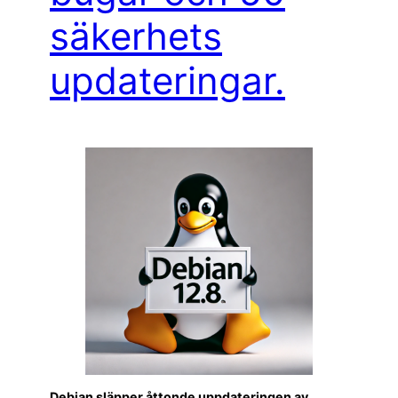
säkerhets
updateringar.
Debian släpper åttonde uppdateringen av