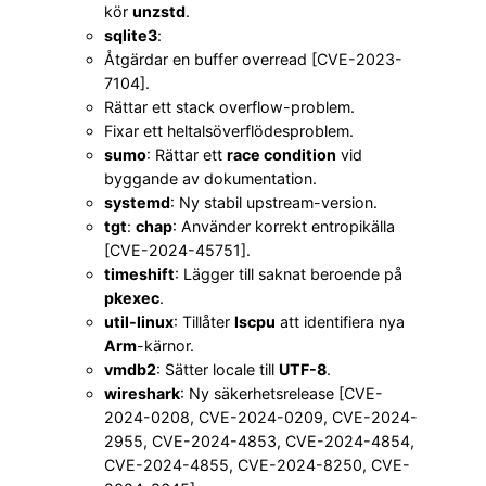
kör
unzstd
.
sqlite3
:
Åtgärdar en buffer overread [CVE-2023-
7104].
Rättar ett stack overflow-problem.
Fixar ett heltalsöverflödesproblem.
sumo
: Rättar ett
race condition
vid
byggande av dokumentation.
systemd
: Ny stabil upstream-version.
tgt
:
chap
: Använder korrekt entropikälla
[CVE-2024-45751].
timeshift
: Lägger till saknat beroende på
pkexec
.
util-linux
: Tillåter
lscpu
att identifiera nya
Arm
-kärnor.
vmdb2
: Sätter locale till
UTF-8
.
wireshark
: Ny säkerhetsrelease [CVE-
2024-0208, CVE-2024-0209, CVE-2024-
2955, CVE-2024-4853, CVE-2024-4854,
CVE-2024-4855, CVE-2024-8250, CVE-