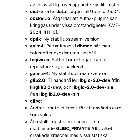
av en avsiktligt överlappande zip-fil i tester.
distro-info-data
: Lägger till Ubuntu 25.04.
docker.io
: Åtgärdar att AuthZ-plugins kan
kringgås under vissa omständigheter [CVE-
2024-41110].
dpdk
: Ny stabil upstream-version.
exim4
: Rättar krasch i
dbmnz
när man
söker efter nycklar utan innehåll.
fcgiwrap
: Sätter korrekt ägarskap på
repositories i git-backend.
galera-4
: Ny stabil upstream-version.
glib2.0
: Tillhandahåller
libgio-2.0-dev
från
libglib2.0-dev
, och
libgio-2.0-dev-bin
från
libglib2.0-dev-bin
.
glibc
:
Ändrar kroatiska locale för att använda euro
som valuta.
Återställer upstream-commit som
modifierade
GLIBC_PRIVATE ABI
, vilket
orsakade krascher med vissa statiska