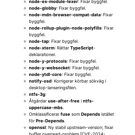
node-es-module-lexer
: Fixar byggfel.
node-globby
: Fixar byggfel.
node-mdn-browser-compat-data
: Fixar
byggfel.
node-rollup-plugin-node-polyfills
: Fixar
byggfel.
node-tap
: Fixar byggfel.
node-xterm
: Rättar
TypeScript
-
deklarationer.
node-y-protocols
: Fixar byggfel.
node-y-websocket
: Fixar byggfel.
node-ytdl-core
: Fixar byggfel.
notify-osd
: Korrigerar körbar sökväg i
desktop-lanseringsfilen.
ntfs-3g
:
Åtgärdar
use-after-free
i
ntfs-
uppercase-mbs
.
Omklassificerar
fuse
som
Depends
istället
för
Pre-Depends
.
openssl
: Ny stabil upstream-version; fixar
buffer overread-problem [CVE-2024-