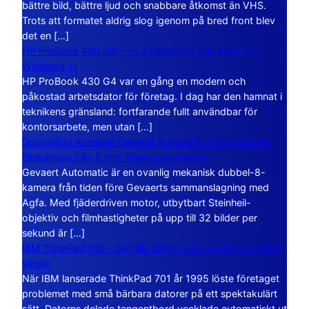
bättre bild, bättre ljud och snabbare åtkomst än VHS.
Trots att formatet aldrig slog igenom på bred front blev
det en […]
HP ProBook 430 G4 – en arbetsdator från tiden före
Windows 11
HP ProBook 430 G4 var en gång en modern och
påkostad arbetsdator för företag. I dag har den hamnat i
teknikens gränsland: fortfarande fullt användbar för
kontorsarbete, men utan […]
Dubbelåtta Kameran Gevaert Automatic – en mekanisk
filmkamera från 8 mm-filmens storhetstid
Gevaert Automatic är en ovanlig mekanisk dubbel-8-
kamera från tiden före Gevaerts sammanslagning med
Agfa. Med fjäderdriven motor, utbytbart Steinheil-
objektiv och filmhastigheter på upp till 32 bilder per
sekund är […]
IBM ThinkPad 701 – den lilla datorn som vecklade ut sina
vingar
När IBM lanserade ThinkPad 701 år 1995 löste företaget
problemet med små bärbara datorer på ett spektakulärt
sätt. Datorns delade tangentbord vecklade automatiskt ut