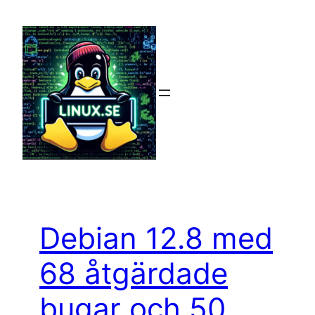
Hoppa
till
innehåll
Debian 12.8 med
68 åtgärdade
bugar och 50