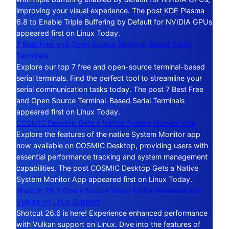
improving your visual experience. The post KDE Plasma
6.8 to Enable Triple Buffering by Default for NVIDIA GPUs
appeared first on Linux Today.
7 Best Free and Open Source Terminal-Based Serial
Terminals
Explore our top 7 free and open-source terminal-based
serial terminals. Find the perfect tool to streamline your
serial communication tasks today. The post 7 Best Free
and Open Source Terminal-Based Serial Terminals
appeared first on Linux Today.
COSMIC Desktop Gets a Native System Monitor App
Explore the features of the native System Monitor app
now available on COSMIC Desktop, providing users with
essential performance tracking and system management
capabilities. The post COSMIC Desktop Gets a Native
System Monitor App appeared first on Linux Today.
Shotcut 26.6 Open-Source Video Editor Released with
Vulkan on Linux Support
Shotcut 26.6 is here! Experience enhanced performance
with Vulkan support on Linux. Dive into the features of