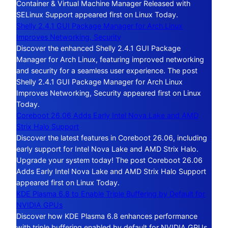
Container & Virtual Machine Manager Released with
SELinux Support appeared first on Linux Today.
Shelly 2.4.1 GUI Package Manager for Arch Linux
Improves Networking, Security
Discover the enhanced Shelly 2.4.1 GUI Package
Manager for Arch Linux, featuring improved networking
and security for a seamless user experience. The post
Shelly 2.4.1 GUI Package Manager for Arch Linux
Improves Networking, Security appeared first on Linux
Today.
Coreboot 26.06 Adds Early Intel Nova Lake and AMD
Strix Halo Support
Discover the latest features in Coreboot 26.06, including
early support for Intel Nova Lake and AMD Strix Halo.
Upgrade your system today! The post Coreboot 26.06
Adds Early Intel Nova Lake and AMD Strix Halo Support
appeared first on Linux Today.
KDE Plasma 6.8 to Enable Triple Buffering by Default for
NVIDIA GPUs
Discover how KDE Plasma 6.8 enhances performance
with triple buffering enabled by default for NVIDIA GPUs,