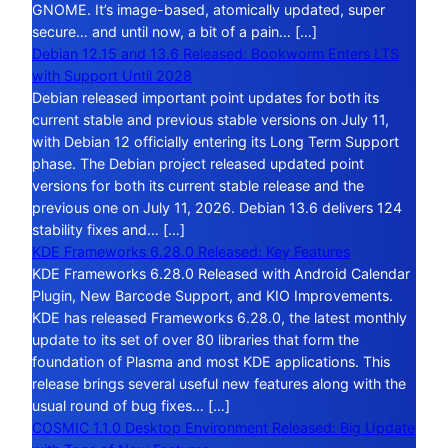
GNOME. It’s image-based, atomically updated, super
secure… and until now, a bit of a pain… […]
Debian 12.15 and 13.6 Released: Bookworm Enters LTS
with Support Until 2028
Debian released important point updates for both its
current stable and previous stable versions on July 11,
with Debian 12 officially entering its Long Term Support
phase. The Debian project released updated point
versions for both its current stable release and the
previous one on July 11, 2026. Debian 13.6 delivers 124
stability fixes and… […]
KDE Frameworks 6.28.0 Released: Key Features
KDE Frameworks 6.28.0 Released with Android Calendar
Plugin, New Barcode Support, and KIO Improvements.
KDE has released Frameworks 6.28.0, the latest monthly
update to its set of over 80 libraries that form the
foundation of Plasma and most KDE applications. This
release brings several useful new features along with the
usual round of bug fixes… […]
COSMIC 1.1.0 Desktop Environment Released: Big Update