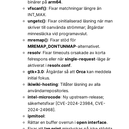
binärer på
arm64
.
vfscanf()
: Fixar matchningar längre än
INT_MAX.
ungetc()
: Fixar oinitialiserad läsning när man
skriver till oanvända strömmar; åtgärdar
minnesläcka vid programavslut.
mremap()
: Fixar stöd för
MREMAP_DONTUNMAP
-alternativet.
resolv
: Fixar timeouts orsakade av korta
felrespons eller när
single-request
-läge är
aktiverat i
resolv.conf
.
gtk+3.0
: Åtgärdar så att
Orca
kan meddela
initial fokus.
ikiwiki-hosting
: Tillåter läsning av alla
användarrepositories.
intel-microcode
: Ny upstream-release;
säkerhetsfixar [CVE-2024-23984, CVE-
2024-24968].
ipmitool
:
Rättar en buffer overrun i
open interface
.
Fixar att
lan print
misslyckas på icke stödda