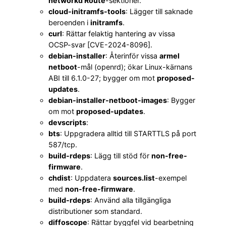
networkd Route
-sektioner.
cloud-initramfs-tools
: Lägger till saknade
beroenden i
initramfs
.
curl
: Rättar felaktig hantering av vissa
OCSP-svar [CVE-2024-8096].
debian-installer
: Återinför vissa
armel
netboot
-mål (openrd); ökar Linux-kärnans
ABI till 6.1.0-27; bygger om mot
proposed-
updates
.
debian-installer-netboot-images
: Bygger
om mot
proposed-updates
.
devscripts
:
bts
: Uppgradera alltid till STARTTLS på port
587/tcp.
build-rdeps
: Lägg till stöd för
non-free-
firmware
.
chdist
: Uppdatera
sources.list
-exempel
med
non-free-firmware
.
build-rdeps
: Använd alla tillgängliga
distributioner som standard.
diffoscope
: Rättar byggfel vid bearbetning