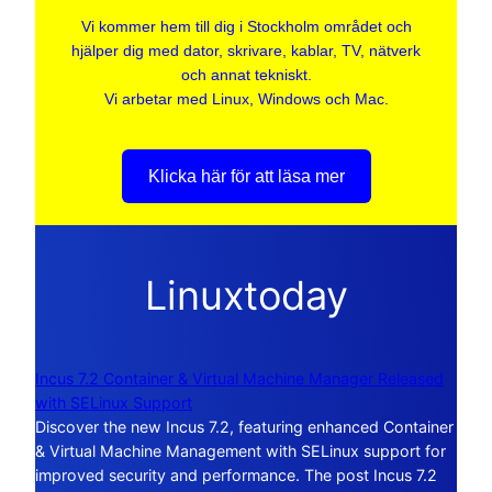
Vi kommer hem till dig i Stockholm området och
hjälper dig med dator, skrivare, kablar, TV, nätverk
och annat tekniskt.
Vi arbetar med Linux, Windows och Mac.
Klicka här för att läsa mer
Linuxtoday
Incus 7.2 Container & Virtual Machine Manager Released
with SELinux Support
Discover the new Incus 7.2, featuring enhanced Container
& Virtual Machine Management with SELinux support for
improved security and performance. The post Incus 7.2