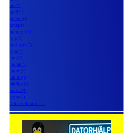
nm(1)
ndiff(1)
gstack(1)
pmap(1)
hugetop(1)
lsirq(1)
pcp-ipcs(1)
lsipc(1)
ipcs(1)
ipcmk(1)
ipcrm(1)
mkfifo(1)
mkfifo(1p)
uconv(1)
iconv(1)
Debian Source list