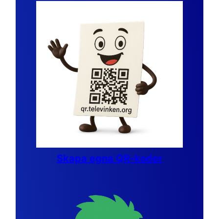
Skapa egna QR-koder