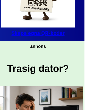
Skapa egna QR-koder
annons
Trasig dator?