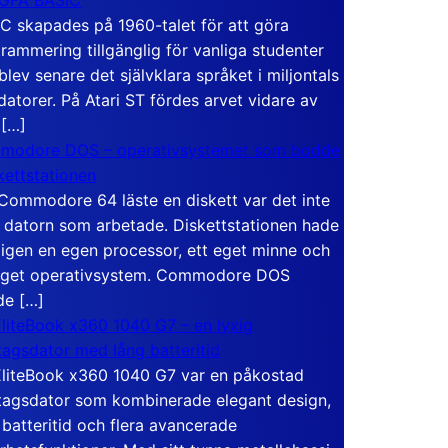
C skapades på 1960-talet för att göra
rammering tillgänglig för vanliga studenter
blev senare det självklara språket i miljontals
atorer. På Atari ST fördes arvet vidare av
 […]
modore DOS – operativsystemet som bodde
skettstationen
Commodore 64 läste en diskett var det inte
 datorn som arbetade. Diskettstationen hade
igen en egen processor, ett eget minne och
eget operativsystem. Commodore DOS
de […]
liteBook x360 1040 G7 – en lyxig
tagsdator med lång batteritid
liteBook x360 1040 G7 var en påkostad
tagsdator som kombinerade elegant design,
 batteritid och flera avancerade