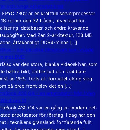
rar och tunga arbetsstationer
EPYC 7302 är en kraftfull serverprocessor
16 kärnor och 32 trådar, utvecklad för
ualisering, databaser och andra krävande
tsuppgifter. Med Zen 2-arkitektur, 128 MB
ache, åttakanaligt DDR4-minne […]
rDisc – den jättelika filmskivan som visade
en mot DVD
rDisc var den stora, blanka videoskivan som
de bättre bild, bättre ljud och snabbare
mst än VHS. Trots att formatet aldrig slog
om på bred front blev det en […]
roBook 430 G4 – en arbetsdator från tiden
 Windows 11
roBook 430 G4 var en gång en modern och
stad arbetsdator för företag. I dag har den
at i teknikens gränsland: fortfarande fullt
ndbar för kontorsarbete, men utan […]