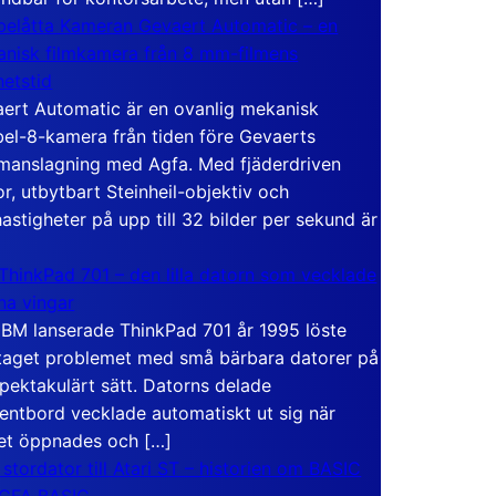
elåtta Kameran Gevaert Automatic – en
nisk filmkamera från 8 mm-filmens
hetstid
ert Automatic är en ovanlig mekanisk
el-8-kamera från tiden före Gevaerts
anslagning med Agfa. Med fjäderdriven
r, utbytbart Steinheil-objektiv och
hastigheter på upp till 32 bilder per sekund är
ThinkPad 701 – den lilla datorn som vecklade
ina vingar
IBM lanserade ThinkPad 701 år 1995 löste
taget problemet med små bärbara datorer på
spektakulärt sätt. Datorns delade
entbord vecklade automatiskt ut sig när
et öppnades och […]
 stordator till Atari ST – historien om BASIC
 GFA BASIC