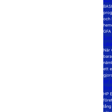
BASI
prog
och 
hemd
GFA
Com
i di
När 
bara
näml
ett 
gjor
HP E
före
HP E
före
lång