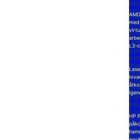
serv
AMD 
med 
virt
arbe
L3-c
Lase
väg
Lase
lova
åtko
igen
HP P
före
HP P
påko
hamn
anvä