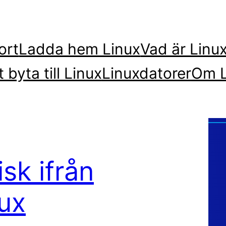
ort
Ladda hem Linux
Vad är Linu
t byta till Linux
Linuxdatorer
Om L
sk ifrån
nux