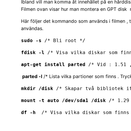
Ibland vill man komma åt innehållet på en hårdd
Filmen ovan visar hur man montera en GPT disk
Här följer det kommando som används i filmen , t
användas.
sudo -s
 /* Bli root */
fdisk -l
 /* Visa vilka diskar som fin
apt-get install parted
 /* Vid : 1.51 
parted -l
/* Lista vilka partioner som finns . Tr
mkdir /disk
 /* Skapar två bibliotek i
mount -t auto /dev/sda1 /disk
 /* 1.29
df -h
  /* Visa vilka diskar som finns