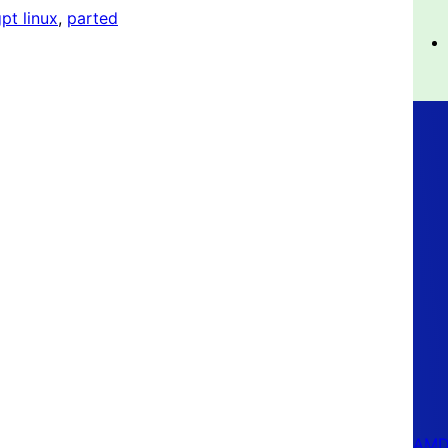
pt linux
, 
parted
AMD 