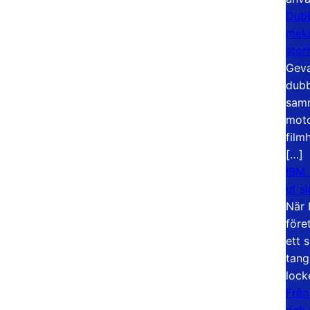
Dubb
meka
stor
Geva
dubb
samm
moto
film
[…]
IBM 
ut s
När 
före
ett 
tang
lock
Från
och