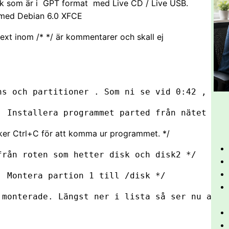
isk som är i GPT format med Live CD / Live USB.
 med Debian 6.0 XFCE
ext inom /* */ är kommentarer och skall ej
ns och partitioner . Som ni se vid 0:42 , så 
, Installera programmet parted från nätet */
ycker Ctrl+C för att komma ur programmet. */
från roten som hetter disk och disk2 */
  Montera partion 1 till /disk */
 monterade. Längst ner i lista så ser nu att 