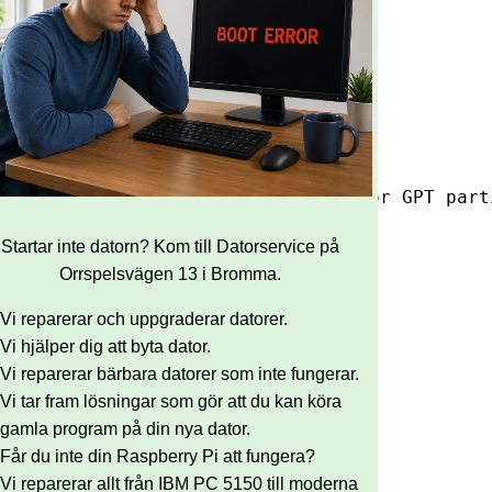
visas bara hela disken som enda stor GPT part
Startar inte datorn? Kom till Datorservice på
Orrspelsvägen 13 i Bromma.
Vi reparerar och uppgraderar datorer.
Vi hjälper dig att byta dator.
Vi reparerar bärbara datorer som inte fungerar.
Vi tar fram lösningar som gör att du kan köra
/disk och /disk2 är monterade */
gamla program på din nya dator.
Får du inte din Raspberry Pi att fungera?
Vi reparerar allt från IBM PC 5150 till moderna