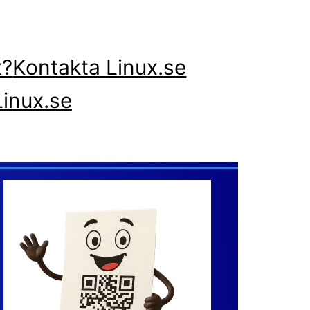
x?
Kontakta Linux.se
inux.se