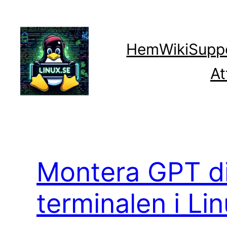
Hoppa
till
innehåll
Hem
Wiki
Supp
At
Montera GPT di
terminalen i Li