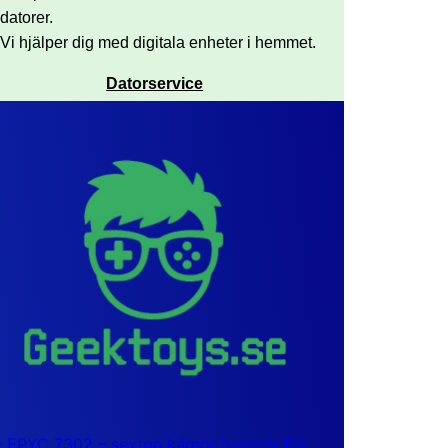
datorer.
Vi hjälper dig med digitala enheter i hemmet.
Datorservice
EPYC 7302 – sexton kärnor byggda för