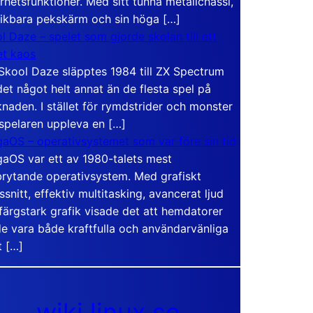
rhetsfunktioner. Med sitt tunna metallchassi,
vikbara pekskärm och sin höga […]
l Daze – spelet som gjorde skolan till ett
t kaos
Skool Daze släpptes 1984 till ZX Spectrum
det något helt annat än de flesta spel på
naden. I stället för rymdstrider och monster
 spelaren uppleva en […]
aOS – operativsystemet som var före sin tid
aOS var ett av 1980-talets mest
rytande operativsystem. Med grafiskt
ssnitt, effektiv multitasking, avancerat ljud
färgstark grafik visade det att hemdatorer
e vara både kraftfulla och användarvänliga
t […]
wiki.linux.se