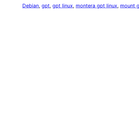
Debian
, 
gpt
, 
gpt linux
, 
montera gpt linux
, 
mount g