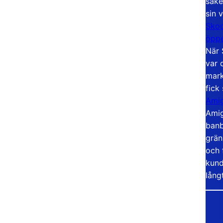
säke
sin 
Skoo
öppe
När 
var 
mark
fick
Amig
Amig
banb
grän
och 
kund
lång