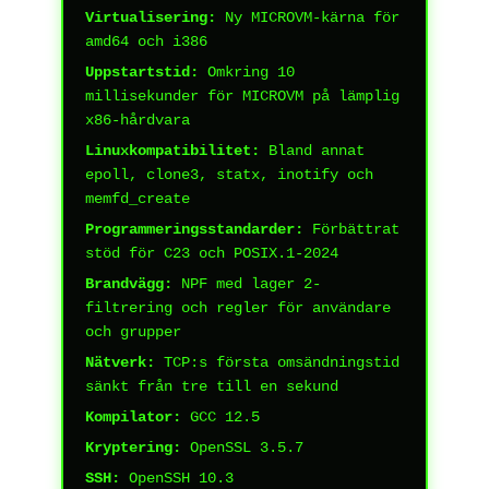
Virtualisering:
Ny MICROVM-kärna för
amd64 och i386
Uppstartstid:
Omkring 10
millisekunder för MICROVM på lämplig
x86-hårdvara
Linuxkompatibilitet:
Bland annat
epoll, clone3, statx, inotify och
memfd_create
Programmeringsstandarder:
Förbättrat
stöd för C23 och POSIX.1-2024
Brandvägg:
NPF med lager 2-
filtrering och regler för användare
och grupper
Nätverk:
TCP:s första omsändningstid
sänkt från tre till en sekund
Kompilator:
GCC 12.5
Kryptering:
OpenSSL 3.5.7
SSH:
OpenSSH 10.3