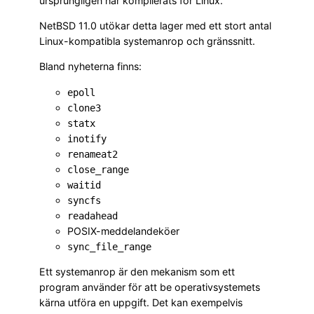
ursprungligen har kompilerats för Linux.
NetBSD 11.0 utökar detta lager med ett stort antal
Linux-kompatibla systemanrop och gränssnitt.
Bland nyheterna finns:
epoll
clone3
statx
inotify
renameat2
close_range
waitid
syncfs
readahead
POSIX-meddelandeköer
sync_file_range
Ett systemanrop är den mekanism som ett
program använder för att be operativsystemets
kärna utföra en uppgift. Det kan exempelvis