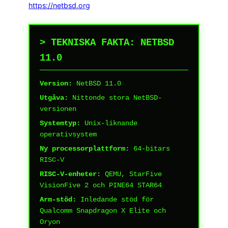
https://netbsd.org
> TEKNISKA FAKTA: NETBSD
11.0
Version:
NetBSD 11.0
Utgåva:
Nittonde stora NetBSD-
versionen
Systemtyp:
Unix-liknande
operativsystem
Ny processorplattform:
64-bitars
RISC-V
RISC-V-enheter:
QEMU, StarFive
VisionFive 2 och PINE64 STAR64
Arm-stöd:
Inledande stöd för
Qualcomm Snapdragon X Elite och
Oryon