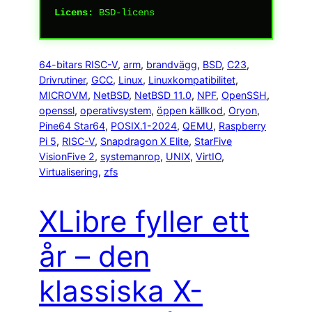
Licens:
BSD-licens
64-bitars RISC-V
, 
arm
, 
brandvägg
, 
BSD
, 
C23
, 
Drivrutiner
, 
GCC
, 
Linux
, 
Linuxkompatibilitet
, 
MICROVM
, 
NetBSD
, 
NetBSD 11.0
, 
NPF
, 
OpenSSH
, 
openssl
, 
operativsystem
, 
öppen källkod
, 
Oryon
, 
Pine64 Star64
, 
POSIX.1-2024
, 
QEMU
, 
Raspberry
Pi 5
, 
RISC-V
, 
Snapdragon X Elite
, 
StarFive
VisionFive 2
, 
systemanrop
, 
UNIX
, 
VirtIO
, 
Virtualisering
, 
zfs
XLibre fyller ett
år – den
klassiska X-