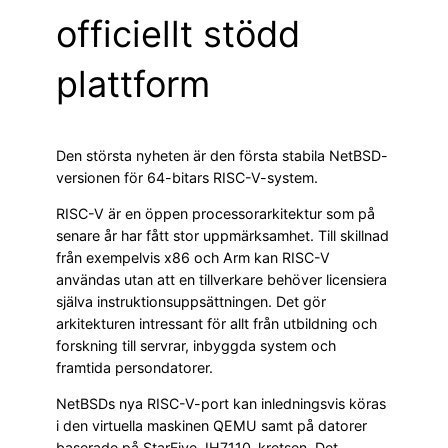
officiellt stödd
plattform
Den största nyheten är den första stabila NetBSD-
versionen för 64-bitars RISC-V-system.
RISC-V är en öppen processorarkitektur som på
senare år har fått stor uppmärksamhet. Till skillnad
från exempelvis x86 och Arm kan RISC-V
användas utan att en tillverkare behöver licensiera
själva instruktionsuppsättningen. Det gör
arkitekturen intressant för allt från utbildning och
forskning till servrar, inbyggda system och
framtida persondatorer.
NetBSDs nya RISC-V-port kan inledningsvis köras
i den virtuella maskinen QEMU samt på datorer
baserade på StarFive JH7110-kretsen. Det