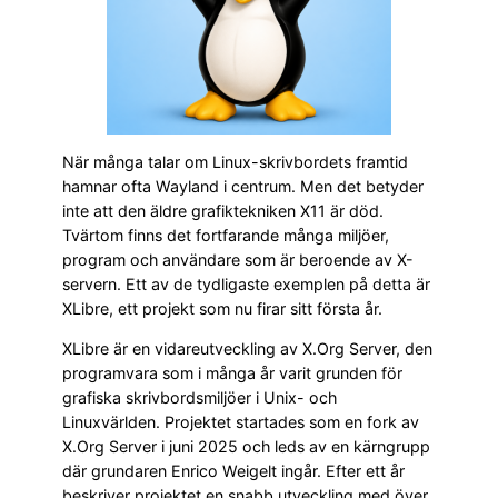
När många talar om Linux-skrivbordets framtid
hamnar ofta Wayland i centrum. Men det betyder
inte att den äldre grafiktekniken X11 är död.
Tvärtom finns det fortfarande många miljöer,
program och användare som är beroende av X-
servern. Ett av de tydligaste exemplen på detta är
XLibre, ett projekt som nu firar sitt första år.
XLibre är en vidareutveckling av X.Org Server, den
programvara som i många år varit grunden för
grafiska skrivbordsmiljöer i Unix- och
Linuxvärlden. Projektet startades som en fork av
X.Org Server i juni 2025 och leds av en kärngrupp
där grundaren Enrico Weigelt ingår. Efter ett år
beskriver projektet en snabb utveckling med över