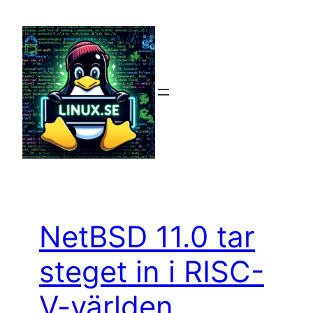
Hoppa
till
innehåll
NetBSD 11.0 tar
steget in i RISC-
V-världen