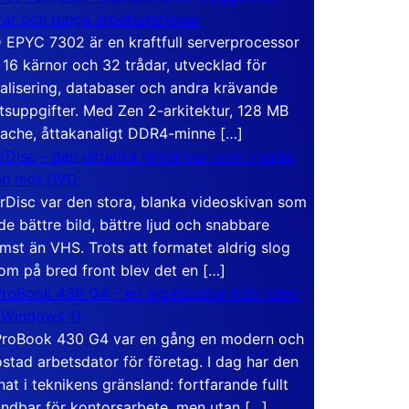
rar och tunga arbetsstationer
EPYC 7302 är en kraftfull serverprocessor
16 kärnor och 32 trådar, utvecklad för
ualisering, databaser och andra krävande
tsuppgifter. Med Zen 2-arkitektur, 128 MB
ache, åttakanaligt DDR4-minne […]
rDisc – den jättelika filmskivan som visade
en mot DVD
rDisc var den stora, blanka videoskivan som
de bättre bild, bättre ljud och snabbare
mst än VHS. Trots att formatet aldrig slog
om på bred front blev det en […]
roBook 430 G4 – en arbetsdator från tiden
 Windows 11
roBook 430 G4 var en gång en modern och
stad arbetsdator för företag. I dag har den
at i teknikens gränsland: fortfarande fullt
ndbar för kontorsarbete, men utan […]