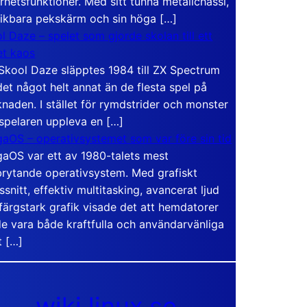
rhetsfunktioner. Med sitt tunna metallchassi,
vikbara pekskärm och sin höga […]
l Daze – spelet som gjorde skolan till ett
t kaos
Skool Daze släpptes 1984 till ZX Spectrum
det något helt annat än de flesta spel på
naden. I stället för rymdstrider och monster
 spelaren uppleva en […]
aOS – operativsystemet som var före sin tid
aOS var ett av 1980-talets mest
rytande operativsystem. Med grafiskt
ssnitt, effektiv multitasking, avancerat ljud
färgstark grafik visade det att hemdatorer
e vara både kraftfulla och användarvänliga
t […]
wiki.linux.se