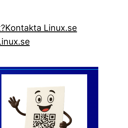
x?
Kontakta Linux.se
inux.se