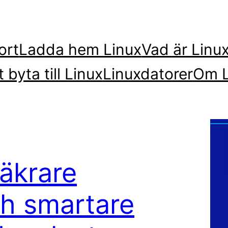
ort
Ladda hem Linux
Vad är Linu
t byta till Linux
Linuxdatorer
Om L
äkrare
ch smartare