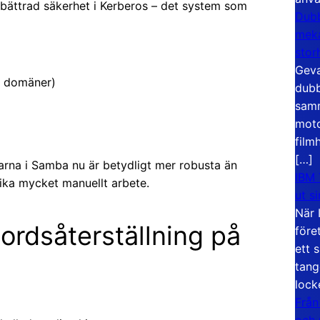
rbättrad säkerhet i Kerberos – det system som
Dubb
meka
stor
Geva
a domäner)
dubb
samm
moto
film
[…]
garna i Samba nu är betydligt mer robusta än
IBM 
lika mycket manuellt arbete.
ut s
När 
ordsåterställning på
före
ett 
tang
lock
Från
och