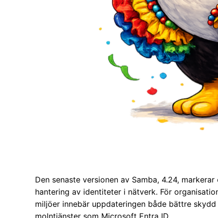
Den senaste versionen av Samba, 4.24, markerar 
hantering av identiteter i nätverk. För organisat
miljöer innebär uppdateringen både bättre skyd
molntjänster som Microsoft Entra ID.