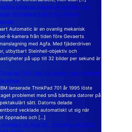
elåtta Kameran Gevaert Automatic – en
nisk filmkamera från 8 mm-filmens
hetstid
ert Automatic är en ovanlig mekanisk
el-8-kamera från tiden före Gevaerts
anslagning med Agfa. Med fjäderdriven
r, utbytbart Steinheil-objektiv och
hastigheter på upp till 32 bilder per sekund är
ThinkPad 701 – den lilla datorn som vecklade
ina vingar
IBM lanserade ThinkPad 701 år 1995 löste
taget problemet med små bärbara datorer på
spektakulärt sätt. Datorns delade
entbord vecklade automatiskt ut sig när
et öppnades och […]
 stordator till Atari ST – historien om BASIC
 GFA BASIC