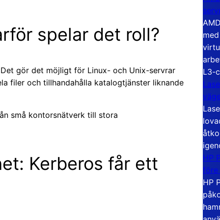
serv
AMD 
för spelar det roll?
med 
virt
arbe
Det gör det möjligt för Linux- och Unix-servrar
L3-c
filer och tillhandahålla katalogtjänster liknande
Lase
väg
Lase
ån små kontorsnätverk till stora
lova
åtko
igen
HP P
et: Kerberos får ett
före
HP P
påko
hamn
anvä