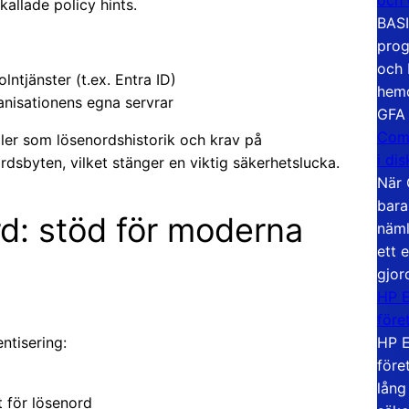
allade policy hints.
BASI
prog
och 
lntjänster (t.ex. Entra ID)
hemd
ganisationens egna servrar
GFA
Com
gler som lösenordshistorik och krav på
i di
dsbyten, vilket stänger en viktig säkerhetslucka.
När 
bara
d: stöd för moderna
näml
ett 
gjor
HP E
före
HP E
ntisering:
före
lång
t för lösenord