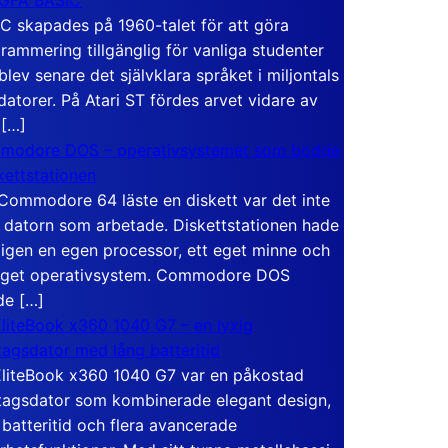
C skapades på 1960-talet för att göra
rammering tillgänglig för vanliga studenter
blev senare det självklara språket i miljontals
atorer. På Atari ST fördes arvet vidare av
 […]
modore DOS – operativsystemet som bodde
skettstationen
Commodore 64 läste en diskett var det inte
 datorn som arbetade. Diskettstationen hade
igen en egen processor, ett eget minne och
eget operativsystem. Commodore DOS
de […]
liteBook x360 1040 G7 – en lyxig
tagsdator med lång batteritid
liteBook x360 1040 G7 var en påkostad
tagsdator som kombinerade elegant design,
 batteritid och flera avancerade