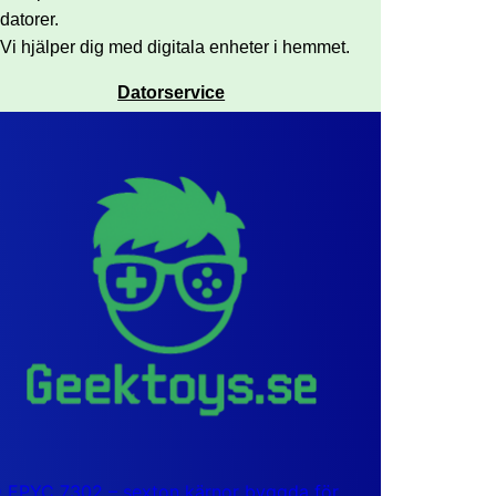
datorer.
Vi hjälper dig med digitala enheter i hemmet.
Datorservice
EPYC 7302 – sexton kärnor byggda för