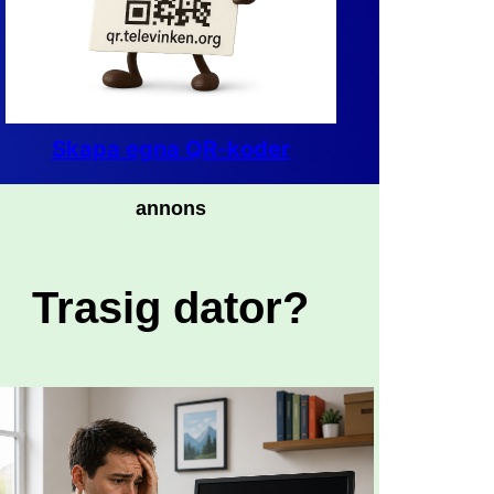
Skapa egna QR-koder
annons
Trasig dator?