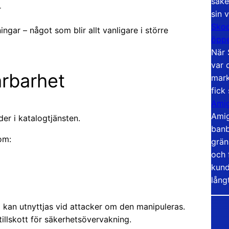
säke
r
sin 
Skoo
ingar – något som blir allt vanligare i större
öppe
När 
var 
årbarhet
mark
fick
Amig
Amig
er i katalogtjänsten.
banb
om:
grän
och 
kund
lång
 kan utnyttjas vid attacker om den manipuleras.
tillskott för säkerhetsövervakning.