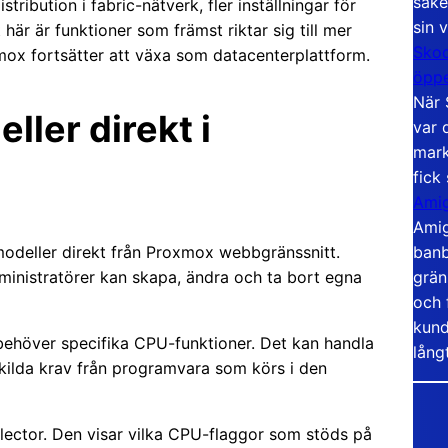
säke
ribution i fabric-nätverk, fler inställningar för
sin 
är är funktioner som främst riktar sig till mer
Skoo
xmox fortsätter att växa som datacenterplattform.
öppe
När 
ler direkt i
var 
mark
fick
Amig
Amig
banb
odeller direkt från Proxmox webbgränssnitt.
grän
ministratörer kan skapa, ändra och ta bort egna
och 
kund
 behöver specifika CPU-funktioner. Det kan handla
lång
skilda krav från programvara som körs i den
lector. Den visar vilka CPU-flaggor som stöds på