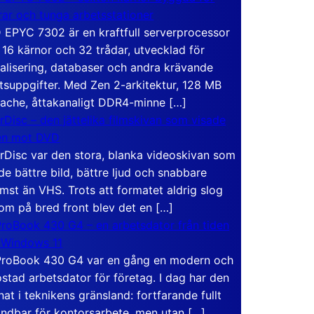
rar och tunga arbetsstationer
EPYC 7302 är en kraftfull serverprocessor
16 kärnor och 32 trådar, utvecklad för
ualisering, databaser och andra krävande
tsuppgifter. Med Zen 2-arkitektur, 128 MB
ache, åttakanaligt DDR4-minne […]
rDisc – den jättelika filmskivan som visade
en mot DVD
rDisc var den stora, blanka videoskivan som
de bättre bild, bättre ljud och snabbare
mst än VHS. Trots att formatet aldrig slog
om på bred front blev det en […]
roBook 430 G4 – en arbetsdator från tiden
 Windows 11
roBook 430 G4 var en gång en modern och
stad arbetsdator för företag. I dag har den
at i teknikens gränsland: fortfarande fullt
ndbar för kontorsarbete, men utan […]