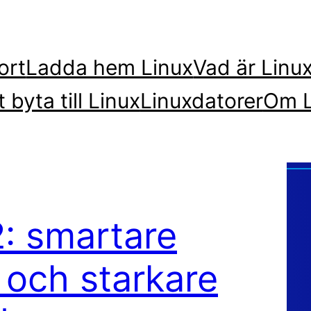
ort
Ladda hem Linux
Vad är Linu
t byta till Linux
Linuxdatorer
Om L
: smartare
 och starkare