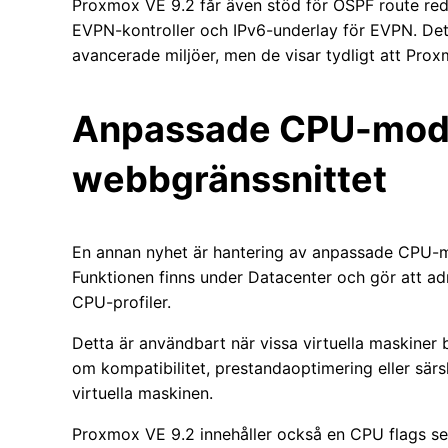
Proxmox VE 9.2 får även stöd för OSPF route redist
EVPN-kontroller och IPv6-underlay för EVPN. Det h
avancerade miljöer, men de visar tydligt att Pro
Anpassade CPU-model
webbgränssnittet
En annan nyhet är hantering av anpassade CPU-m
Funktionen finns under Datacenter och gör att ad
CPU-profiler.
Detta är användbart när vissa virtuella maskiner
om kompatibilitet, prestandaoptimering eller sär
virtuella maskinen.
Proxmox VE 9.2 innehåller också en CPU flags se