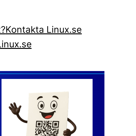
x?
Kontakta Linux.se
inux.se