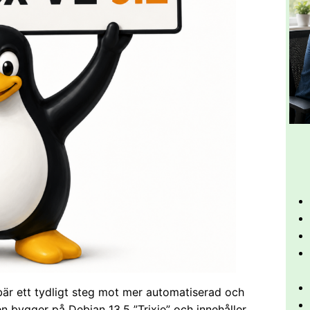
bär ett tydligt steg mot mer automatiserad och
nen bygger på Debian 13.5 ”Trixie” och innehåller