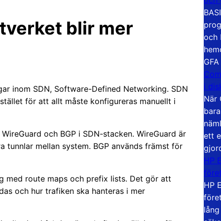
BASI
tverket blir mer
prog
och 
hemd
GFA
Com
i di
ingar inom SDN, Software-Defined Networking. SDN
När 
stället för att allt måste konfigureras manuellt i
bara
näml
ör WireGuard och BGP i SDN-stacken. WireGuard är
ett 
a tunnlar mellan system. BGP används främst för
gjor
HP E
före
 med route maps och prefix lists. Det gör att
HP E
idas och hur trafiken ska hanteras i mer
före
lång