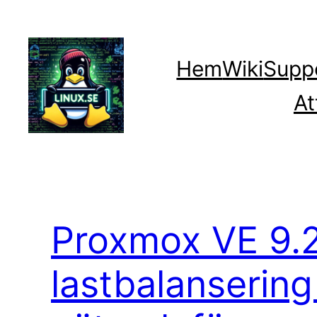
Hoppa
till
innehåll
Hem
Wiki
Supp
At
Proxmox VE 9.2
lastbalansering