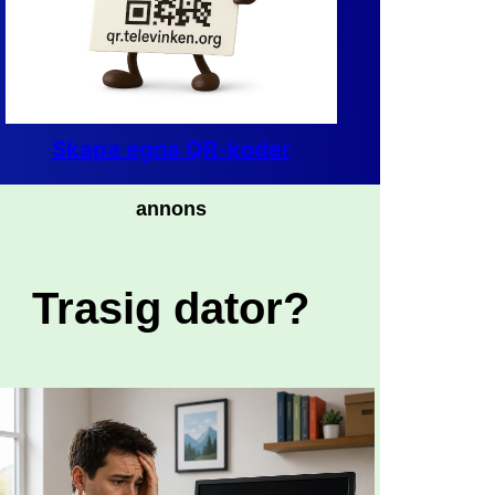
Skapa egna QR-koder
annons
Trasig dator?