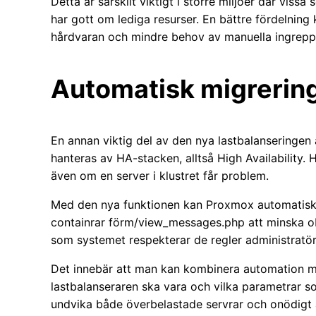
Detta är särskilt viktigt i större miljöer där vissa
har gott om lediga resurser. En bättre fördelning
hårdvaran och mindre behov av manuella ingrepp
Automatisk migrerin
En annan viktig del av den nya lastbalanseringen
hanteras av HA-stacken, alltså High Availability. H
även om en server i klustret får problem.
Med den nya funktionen kan Proxmox automatiskt 
containrar förm/view_messages.php att minska oba
som systemet respekterar de regler administratöre
Det innebär att man kan kombinera automation me
lastbalanseraren ska vara och vilka parametrar s
undvika både överbelastade servrar och onödigt a