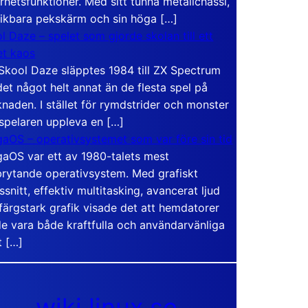
rhetsfunktioner. Med sitt tunna metallchassi,
vikbara pekskärm och sin höga […]
l Daze – spelet som gjorde skolan till ett
t kaos
Skool Daze släpptes 1984 till ZX Spectrum
det något helt annat än de flesta spel på
naden. I stället för rymdstrider och monster
 spelaren uppleva en […]
aOS – operativsystemet som var före sin tid
aOS var ett av 1980-talets mest
rytande operativsystem. Med grafiskt
ssnitt, effektiv multitasking, avancerat ljud
färgstark grafik visade det att hemdatorer
e vara både kraftfulla och användarvänliga
t […]
wiki.linux.se