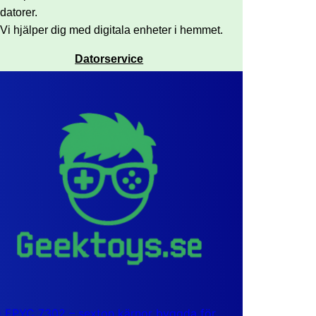
datorer.
Vi hjälper dig med digitala enheter i hemmet.
Datorservice
EPYC 7302 – sexton kärnor byggda för