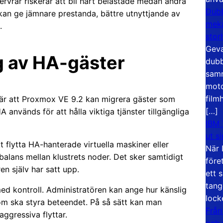
 servrar riskerar att bli hårt belastade medan andra
Dubb
 kan ge jämnare prestanda, bättre utnyttjande av
meka
.
stor
Geva
g av HA-gäster
dubb
samm
moto
film
 är att Proxmox VE 9.2 kan migrera gäster som
[…]
A används för att hålla viktiga tjänster tillgängliga
IBM 
ut s
flytta HA-hanterade virtuella maskiner eller
När 
lans mellan klustrets noder. Det sker samtidigt
före
n själv har satt upp.
ett 
tang
d kontroll. Administratören kan ange hur känslig
lock
om ska styra beteendet. På så sätt kan man
Från
ggressiva flyttar.
och