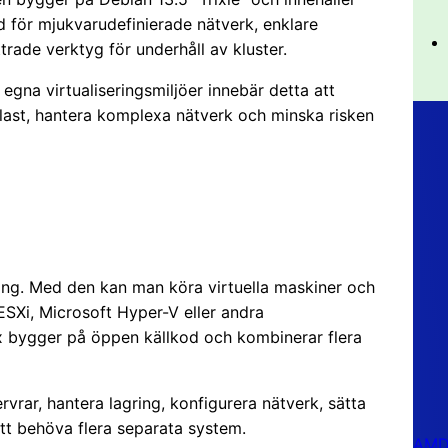
d för mjukvarudefinierade nätverk, enklare
ade verktyg för underhåll av kluster.
 egna virtualiseringsmiljöer innebär detta att
slast, hantera komplexa nätverk och minska risken
ing. Med den kan man köra virtuella maskiner och
SXi, Microsoft Hyper-V eller andra
mox bygger på öppen källkod och kombinerar flera
rvrar, hantera lagring, konfigurera nätverk, sätta
att behöva flera separata system.
AMD 