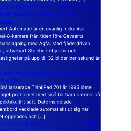
elåtta Kameran Gevaert Automatic – en
nisk filmkamera från 8 mm-filmens
hetstid
ert Automatic är en ovanlig mekanisk
el-8-kamera från tiden före Gevaerts
anslagning med Agfa. Med fjäderdriven
r, utbytbart Steinheil-objektiv och
hastigheter på upp till 32 bilder per sekund är
ThinkPad 701 – den lilla datorn som vecklade
ina vingar
IBM lanserade ThinkPad 701 år 1995 löste
taget problemet med små bärbara datorer på
spektakulärt sätt. Datorns delade
entbord vecklade automatiskt ut sig när
et öppnades och […]
 stordator till Atari ST – historien om BASIC
 GFA BASIC