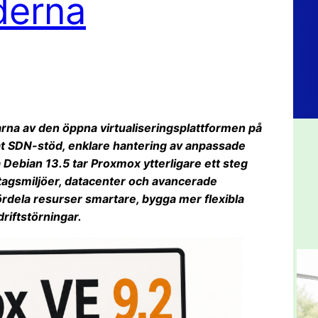
derna
rna av den öppna virtualiseringsplattformen på
at SDN-stöd, enklare hantering av anpassade
ebian 13.5 tar Proxmox ytterligare ett steg
öretagsmiljöer, datacenter och avancerade
rdela resurser smartare, bygga mer flexibla
riftstörningar.