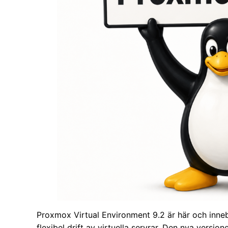
Proxmox Virtual Environment 9.2 är här och inne
flexibel drift av virtuella servrar. Den nya versio