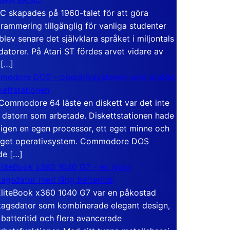
C skapades på 1960-talet för att göra
rammering tillgänglig för vanliga studenter
blev senare det självklara språket i miljontals
atorer. På Atari ST fördes arvet vidare av
 […]
modore DOS – operativsystemet som bodde
skettstationen
Commodore 64 läste en diskett var det inte
 datorn som arbetade. Diskettstationen hade
igen en egen processor, ett eget minne och
eget operativsystem. Commodore DOS
de […]
liteBook x360 1040 G7 – en lyxig
tagsdator med lång batteritid
liteBook x360 1040 G7 var en påkostad
tagsdator som kombinerade elegant design,
 batteritid och flera avancerade