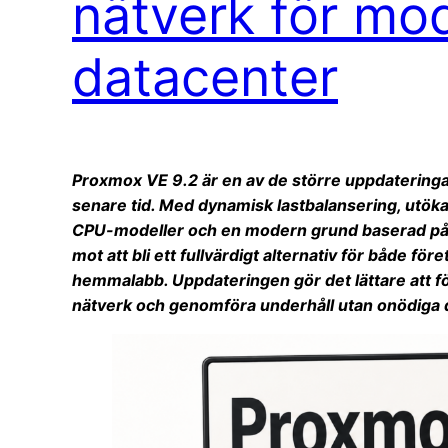
nätverk för mo
datacenter
Proxmox VE 9.2 är en av de större uppdateringa
senare tid. Med dynamisk lastbalansering, utök
CPU-modeller och en modern grund baserad på D
mot att bli ett fullvärdigt alternativ för både f
hemmalabb. Uppdateringen gör det lättare att fö
nätverk och genomföra underhåll utan onödiga d