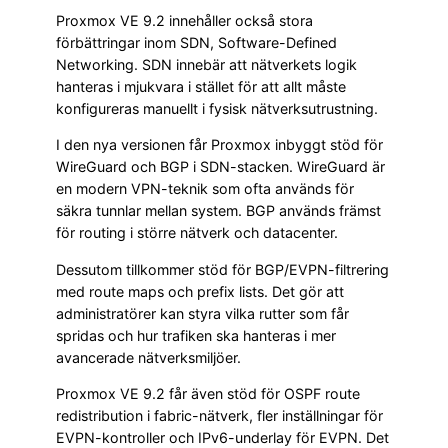
Proxmox VE 9.2 innehåller också stora
förbättringar inom SDN, Software-Defined
Networking. SDN innebär att nätverkets logik
hanteras i mjukvara i stället för att allt måste
konfigureras manuellt i fysisk nätverksutrustning.
I den nya versionen får Proxmox inbyggt stöd för
WireGuard och BGP i SDN-stacken. WireGuard är
en modern VPN-teknik som ofta används för
säkra tunnlar mellan system. BGP används främst
för routing i större nätverk och datacenter.
Dessutom tillkommer stöd för BGP/EVPN-filtrering
med route maps och prefix lists. Det gör att
administratörer kan styra vilka rutter som får
spridas och hur trafiken ska hanteras i mer
avancerade nätverksmiljöer.
Proxmox VE 9.2 får även stöd för OSPF route
redistribution i fabric-nätverk, fler inställningar för
EVPN-kontroller och IPv6-underlay för EVPN. Det