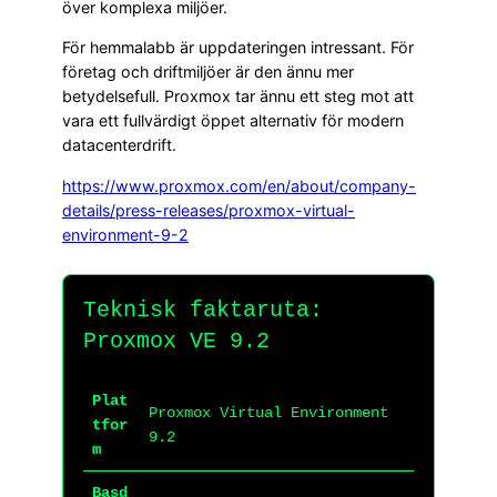
över komplexa miljöer.
För hemmalabb är uppdateringen intressant. För
företag och driftmiljöer är den ännu mer
betydelsefull. Proxmox tar ännu ett steg mot att
vara ett fullvärdigt öppet alternativ för modern
datacenterdrift.
https://www.proxmox.com/en/about/company-
details/press-releases/proxmox-virtual-
environment-9-2
Teknisk faktaruta:
Proxmox VE 9.2
Plat
Proxmox Virtual Environment
tfor
9.2
m
Basd