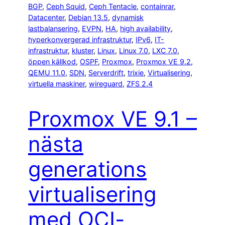
BGP
, 
Ceph Squid
, 
Ceph Tentacle
, 
containrar
, 
Datacenter
, 
Debian 13.5
, 
dynamisk
lastbalansering
, 
EVPN
, 
HA
, 
high availability
, 
hyperkonvergerad infrastruktur
, 
IPv6
, 
IT-
infrastruktur
, 
kluster
, 
Linux
, 
Linux 7.0
, 
LXC 7.0
, 
öppen källkod
, 
OSPF
, 
Proxmox
, 
Proxmox VE 9.2
, 
QEMU 11.0
, 
SDN
, 
Serverdrift
, 
trixie
, 
Virtualisering
, 
virtuella maskiner
, 
wireguard
, 
ZFS 2.4
Proxmox VE 9.1 –
nästa
generations
virtualisering
med OCI-