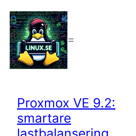
Hoppa
till
innehåll
Proxmox VE 9.2:
smartare
lastbalansering