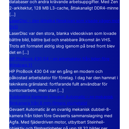
databaser och andra krävande arbetsuppgifter. Med Zen
2-arkitektur, 128 MB L3-cache, åttakanaligt DDR4-minne
[…]
LaserDisc – den jättelika filmskivan som visade vägen mot
DVD
LaserDisc var den stora, blanka videoskivan som lovade
bättre bild, bättre ljud och snabbare åtkomst än VHS.
Trots att formatet aldrig slog igenom på bred front blev
det en […]
HP ProBook 430 G4 – en arbetsdator från tiden före
Windows 11
HP ProBook 430 G4 var en gång en modern och
påkostad arbetsdator för företag. I dag har den hamnat i
teknikens gränsland: fortfarande fullt användbar för
kontorsarbete, men utan […]
Dubbelåtta Kameran Gevaert Automatic – en mekanisk
filmkamera från 8 mm-filmens storhetstid
Gevaert Automatic är en ovanlig mekanisk dubbel-8-
kamera från tiden före Gevaerts sammanslagning med
Agfa. Med fjäderdriven motor, utbytbart Steinheil-
objektiv och filmhastigheter på upp till 32 bilder per