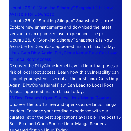
Ubuntu 26.10 “Stonking Stingray” Snapshot 2 Is Now
Available for Download
Ubuntu 26.10 "Stonking Stingray" Snapshot 2 is here!
Explore new enhancements and download the latest
version for an optimized user experience. The post
Ubuntu 26.10 “Stonking Stingray” Snapshot 2 Is Now
Available for Download appeared first on Linux Today.
Linux Gets Dirty Again: DirtyClone Kernel Flaw Can Lead
to Local Root Access
Discover the DirtyClone kernel flaw in Linux that poses a
risk of local root access. Learn how this vulnerability can
impact your system's security. The post Linux Gets Dirty
Again: DirtyClone Kernel Flaw Can Lead to Local Root
Access appeared first on Linux Today.
15 Best Free and Open Source Linux Manga Readers
Uncover the top 15 free and open-source Linux manga
readers. Enhance your reading experience with our
curated list of the best applications available. The post 15
Best Free and Open Source Linux Manga Readers
appeared first on Linux Today.