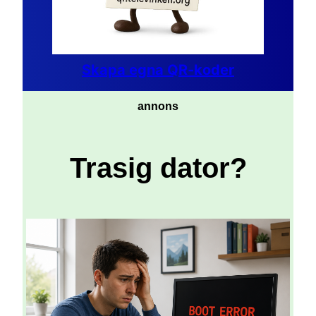
Skapa egna QR-koder
annons
Trasig dator?