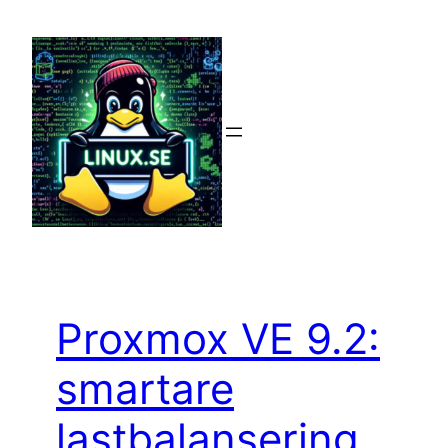
Hoppa
till
innehåll
Proxmox VE 9.2:
smartare
lastbalansering