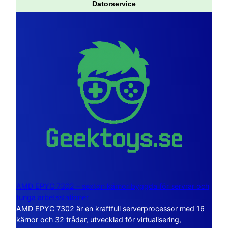
Datorservice
AMD EPYC 7302 – sexton kärnor byggda för servrar och
tunga arbetsstationer
AMD EPYC 7302 är en kraftfull serverprocessor med 16
kärnor och 32 trådar, utvecklad för virtualisering,