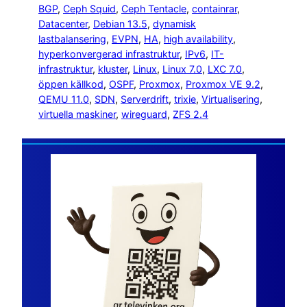
BGP
, 
Ceph Squid
, 
Ceph Tentacle
, 
containrar
, 
Datacenter
, 
Debian 13.5
, 
dynamisk
lastbalansering
, 
EVPN
, 
HA
, 
high availability
, 
hyperkonvergerad infrastruktur
, 
IPv6
, 
IT-
infrastruktur
, 
kluster
, 
Linux
, 
Linux 7.0
, 
LXC 7.0
, 
öppen källkod
, 
OSPF
, 
Proxmox
, 
Proxmox VE 9.2
, 
QEMU 11.0
, 
SDN
, 
Serverdrift
, 
trixie
, 
Virtualisering
, 
virtuella maskiner
, 
wireguard
, 
ZFS 2.4