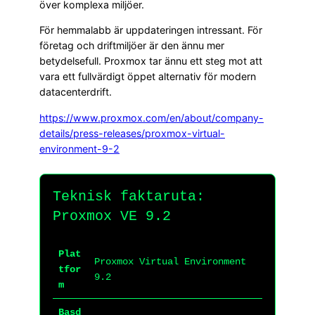
över komplexa miljöer.
För hemmalabb är uppdateringen intressant. För
företag och driftmiljöer är den ännu mer
betydelsefull. Proxmox tar ännu ett steg mot att
vara ett fullvärdigt öppet alternativ för modern
datacenterdrift.
https://www.proxmox.com/en/about/company-
details/press-releases/proxmox-virtual-
environment-9-2
Teknisk faktaruta:
Proxmox VE 9.2
Plat
Proxmox Virtual Environment
tfor
9.2
m
Basd