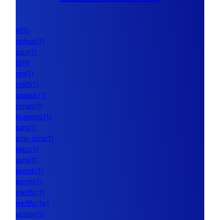
nl(1)
nohup(1)
pon(1)
ld(1)
nm(1)
ndiff(1)
gstack(1)
pmap(1)
hugetop(1)
lsirq(1)
pcp-ipcs(1)
lsipc(1)
ipcs(1)
ipcmk(1)
ipcrm(1)
mkfifo(1)
mkfifo(1p)
uconv(1)