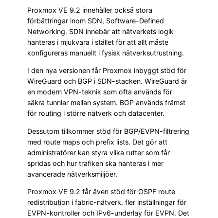
Proxmox VE 9.2 innehåller också stora
förbättringar inom SDN, Software-Defined
Networking. SDN innebär att nätverkets logik
hanteras i mjukvara i stället för att allt måste
konfigureras manuellt i fysisk nätverksutrustning.
I den nya versionen får Proxmox inbyggt stöd för
WireGuard och BGP i SDN-stacken. WireGuard är
en modern VPN-teknik som ofta används för
säkra tunnlar mellan system. BGP används främst
för routing i större nätverk och datacenter.
Dessutom tillkommer stöd för BGP/EVPN-filtrering
med route maps och prefix lists. Det gör att
administratörer kan styra vilka rutter som får
spridas och hur trafiken ska hanteras i mer
avancerade nätverksmiljöer.
Proxmox VE 9.2 får även stöd för OSPF route
redistribution i fabric-nätverk, fler inställningar för
EVPN-kontroller och IPv6-underlay för EVPN. Det