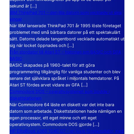
sekund är […]
IBM ThinkPad 701 – den lilla datorn som vecklade ut sina
vingar
När IBM lanserade ThinkPad 701 år 1995 löste företaget
problemet med små bärbara datorer på ett spektakulärt
sätt. Datorns delade tangentbord vecklade automatiskt ut
sig när locket öppnades och […]
Från stordator till Atari ST – historien om BASIC och GFA
BASIC
BASIC skapades på 1960-talet för att göra
programmering tillgänglig för vanliga studenter och blev
senare det självklara språket i miljontals hemdatorer. På
Atari ST fördes arvet vidare av GFA […]
Commodore DOS – operativsystemet som bodde i
diskettstationen
När Commodore 64 läste en diskett var det inte bara
datorn som arbetade. Diskettstationen hade nämligen en
egen processor, ett eget minne och ett eget
operativsystem. Commodore DOS gjorde […]
HP EliteBook x360 1040 G7 – en lyxig företagsdator med