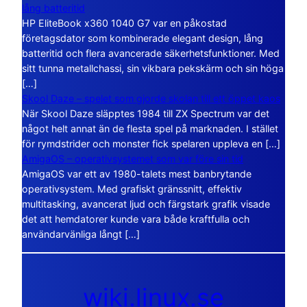
lång batteritid
HP EliteBook x360 1040 G7 var en påkostad
företagsdator som kombinerade elegant design, lång
batteritid och flera avancerade säkerhetsfunktioner. Med
sitt tunna metallchassi, sin vikbara pekskärm och sin höga
[…]
Skool Daze – spelet som gjorde skolan till ett öppet kaos
När Skool Daze släpptes 1984 till ZX Spectrum var det
något helt annat än de flesta spel på marknaden. I stället
för rymdstrider och monster fick spelaren uppleva en […]
AmigaOS – operativsystemet som var före sin tid
AmigaOS var ett av 1980-talets mest banbrytande
operativsystem. Med grafiskt gränssnitt, effektiv
multitasking, avancerat ljud och färgstark grafik visade
det att hemdatorer kunde vara både kraftfulla och
användarvänliga långt […]
wiki.linux.se