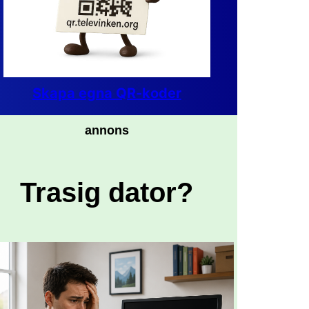
Skapa egna QR-koder
annons
Trasig dator?