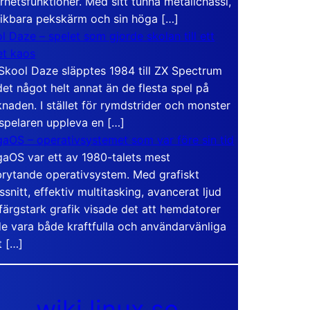
rhetsfunktioner. Med sitt tunna metallchassi,
vikbara pekskärm och sin höga […]
l Daze – spelet som gjorde skolan till ett
t kaos
Skool Daze släpptes 1984 till ZX Spectrum
det något helt annat än de flesta spel på
naden. I stället för rymdstrider och monster
 spelaren uppleva en […]
aOS – operativsystemet som var före sin tid
aOS var ett av 1980-talets mest
rytande operativsystem. Med grafiskt
ssnitt, effektiv multitasking, avancerat ljud
färgstark grafik visade det att hemdatorer
e vara både kraftfulla och användarvänliga
t […]
wiki.linux.se