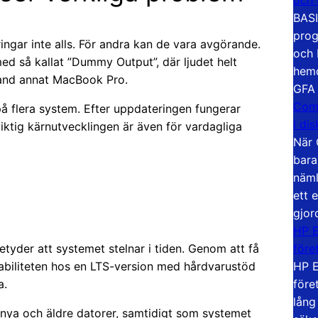
BASI
prog
gar inte alls. För andra kan de vara avgörande.
och 
d så kallat ”Dummy Output”, där ljudet helt
hemd
bland annat MacBook Pro.
GFA
Com
å flera system. Efter uppdateringen fungerar
i di
 viktig kärnutvecklingen är även för vardagliga
När 
bara
näml
ett 
gjor
HP E
före
etyder att systemet stelnar i tiden. Genom att få
HP E
abiliteten hos en LTS-version med hårdvarustöd
före
a.
lång
e nya och äldre datorer, samtidigt som systemet