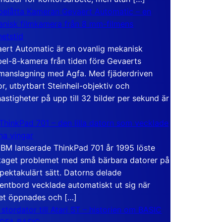
elåtta Kameran Gevaert Automatic – en
nisk filmkamera från 8 mm-filmens
hetstid
ert Automatic är en ovanlig mekanisk
el-8-kamera från tiden före Gevaerts
anslagning med Agfa. Med fjäderdriven
r, utbytbart Steinheil-objektiv och
hastigheter på upp till 32 bilder per sekund är
ThinkPad 701 – den lilla datorn som vecklade
ina vingar
IBM lanserade ThinkPad 701 år 1995 löste
taget problemet med små bärbara datorer på
spektakulärt sätt. Datorns delade
entbord vecklade automatiskt ut sig när
et öppnades och […]
 stordator till Atari ST – historien om BASIC
 GFA BASIC