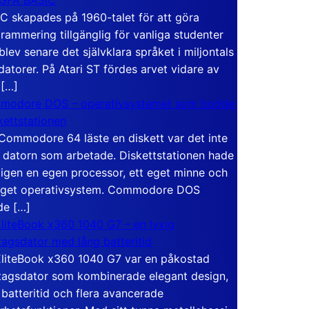
C skapades på 1960-talet för att göra
rammering tillgänglig för vanliga studenter
blev senare det självklara språket i miljontals
atorer. På Atari ST fördes arvet vidare av
 […]
modore DOS – operativsystemet som bodde
skettstationen
Commodore 64 läste en diskett var det inte
 datorn som arbetade. Diskettstationen hade
igen en egen processor, ett eget minne och
eget operativsystem. Commodore DOS
de […]
liteBook x360 1040 G7 – en lyxig
tagsdator med lång batteritid
liteBook x360 1040 G7 var en påkostad
tagsdator som kombinerade elegant design,
 batteritid och flera avancerade