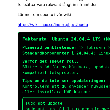
fortsätter vara relevant långt in i framtiden.
Lär mer om ubuntu i vår wiki
https://wiki.linux.se/index.php/Ubuntu
Faktaruta: Ubuntu 24.04.4 LTS (N
Planerad punktrelease:
12 februari 
Standardkomponenter i 24.04.4:
Linux
Varför det spelar roll:
Bättre stöd för ny hårdvara, uppdat
kompatibilitetsproblem.
Tips om du inte ser uppdateringen:
Kontrollera att du använder huvudse
eller installera HWE-kärnan:
sudo apt update

sudo apt install linux-generic-hwe