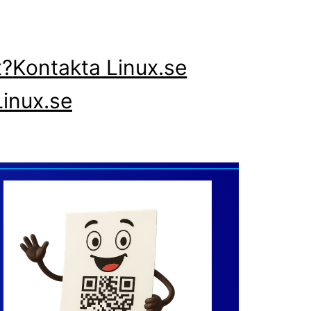
x?
Kontakta Linux.se
inux.se