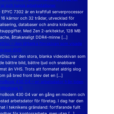
rar och tunga arbetsstationer
EPYC 7302 är en kraftfull serverprocessor
16 kärnor och 32 trådar, utvecklad för
ualisering, databaser och andra krävande
tsuppgifter. Med Zen 2-arkitektur, 128 MB
ache, åttakanaligt DDR4-minne […]
rDisc – den jättelika filmskivan som visade
en mot DVD
rDisc var den stora, blanka videoskivan som
de bättre bild, bättre ljud och snabbare
mst än VHS. Trots att formatet aldrig slog
om på bred front blev det en […]
roBook 430 G4 – en arbetsdator från tiden
 Windows 11
roBook 430 G4 var en gång en modern och
stad arbetsdator för företag. I dag har den
at i teknikens gränsland: fortfarande fullt
ndbar för kontorsarbete, men utan […]