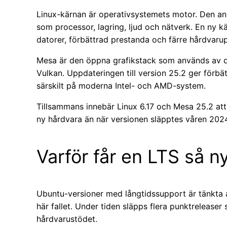
Linux-kärnan är operativsystemets motor. Den a
som processor, lagring, ljud och nätverk. En ny k
datorer, förbättrad prestanda och färre hårdvaru
Mesa är den öppna grafikstack som används av d
Vulkan. Uppdateringen till version 25.2 ger förbä
särskilt på moderna Intel- och AMD-system.
Tillsammans innebär Linux 6.17 och Mesa 25.2 att 
ny hårdvara än när versionen släpptes våren 202
Varför får en LTS så 
Ubuntu-versioner med långtidssupport är tänkta a
här fallet. Under tiden släpps flera punktrelease
hårdvarustödet.