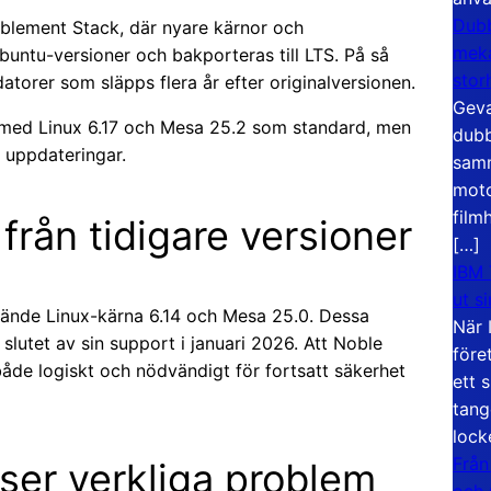
Dubb
lement Stack, där nyare kärnor och
meka
Ubuntu-versioner och bakporteras till LTS. På så
stor
atorer som släpps flera år efter originalversionen.
Geva
 med Linux 6.17 och Mesa 25.2 som standard, men
dubb
 uppdateringar.
samm
moto
film
 från tidigare versioner
[…]
IBM 
ut s
vände Linux-kärna 6.14 och Mesa 25.0. Dessa
När 
utet av sin support i januari 2026. Att Noble
före
 både logiskt och nödvändigt för fortsatt säkerhet
ett 
tang
lock
Från
ser verkliga problem
och