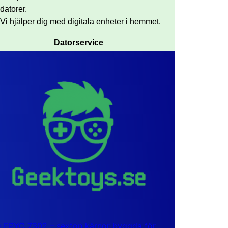
datorer.
Vi hjälper dig med digitala enheter i hemmet.
Datorservice
EPYC 7302 – sexton kärnor byggda för