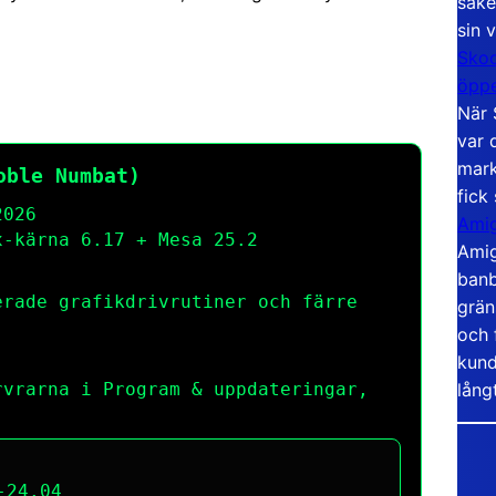
säke
sin 
Skoo
öppe
När 
var 
mark
oble Numbat)
fick
2026
Amig
-kärna 6.17 + Mesa 25.2
Amig
banb
erade grafikdrivrutiner och färre
grän
och 
kund
lång
rvrarna i Program & uppdateringar,
-24.04