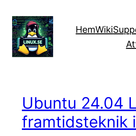
Hoppa
till
innehåll
Hem
Wiki
Supp
At
Ubuntu 24.04 L
framtidsteknik i