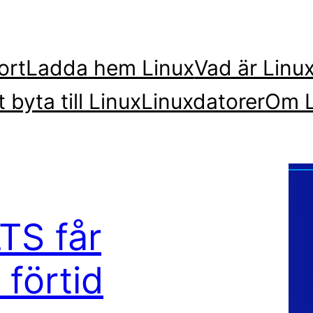
ort
Ladda hem Linux
Vad är Linu
t byta till Linux
Linuxdatorer
Om L
TS får
 förtid