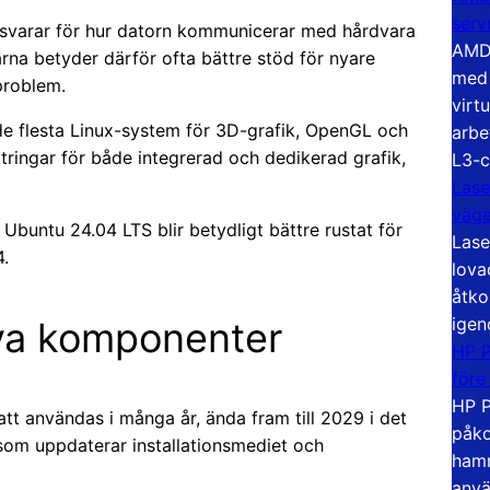
serv
nsvarar för hur datorn kommunicerar med hårdvara
AMD 
ärna betyder därför ofta bättre stöd för nyare
med 
problem.
virt
e flesta Linux-system för 3D-grafik, OpenGL och
arbe
ttringar för både integrerad och dedikerad grafik,
L3-c
Lase
väg
Ubuntu 24.04 LTS blir betydligt bättre rustat för
Lase
4.
lova
åtko
igen
nya komponenter
HP P
före
HP P
tt användas i många år, ända fram till 2029 i det
påko
r som uppdaterar installationsmediet och
hamn
anvä