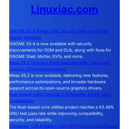
Linuxiac.com
GNOME 50.4 Brings GDM Security Fixes and Better
Display Handling
GNOME 50.4 is now available with security
improvements for GDM and GLib, along with fixes for
GNOME Shell, Mutter, GVfs, and more.
Mesa 26.2 Graphics Stack Released with Vulkan and
OpenGL Driver Improvements
Mesa 26.2 is now available, delivering new features,
performance optimizations, and broader hardware
support across its open-source graphics drivers.
Rust-Based uutils Coreutils 0.10 Reaches 93.5% GNU
Compatibility
The Rust-based core utilities project reaches a 93.48%
GNU test pass rate while improving compatibility,
security, and reliability.
GStreamer 1.28.6 Adds H.266 MP4 Muxing and FFmpeg