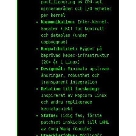
partitionering av CPU-set,
minnesområden och I/O-enheter
per kernel
Kommunikation:
Inter-kernel-
kanaler (IKC) för kontroll-
och dataplan (under
uppbyggnad)
Kompatibilitet:
Bygger på
beprövad kexec-infrastruktur
(20+ år i Linux)
Designmål:
Minimala upstream-
ändringar, robusthet och
transparent integration
Relation till forskning:
Inspirerat av Popcorn Linux
och andra replikerade
kernelprojekt
Status:
Tidig fas; första
patchset inskickat till LKML
av Cong Wang (Google)
Utvecklarfokus:
Möjliggör