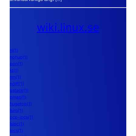
wiki.linux.se
nl(1)
nohup(1)
pon(1)
ld(1)
nm(1)
ndiff(1)
gstack(1)
pmap(1)
hugetop(1)
lsirq(1)
pcp-ipcs(1)
lsipc(1)
ipcs(1)