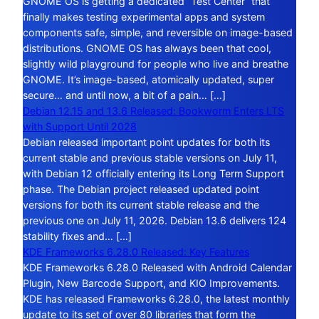
GNOME OS is getting a dedicated “Test Center” that
finally makes testing experimental apps and system
components safe, simple, and reversible on image-based
distributions. GNOME OS has always been that cool,
slightly wild playground for people who live and breathe
GNOME. It’s image-based, atomically updated, super
secure… and until now, a bit of a pain… […]
Debian 12.15 and 13.6 Released: Bookworm Enters LTS
with Support Until 2028
Debian released important point updates for both its
current stable and previous stable versions on July 11,
with Debian 12 officially entering its Long Term Support
phase. The Debian project released updated point
versions for both its current stable release and the
previous one on July 11, 2026. Debian 13.6 delivers 124
stability fixes and… […]
KDE Frameworks 6.28.0 Released: Key Features
KDE Frameworks 6.28.0 Released with Android Calendar
Plugin, New Barcode Support, and KIO Improvements.
KDE has released Frameworks 6.28.0, the latest monthly
update to its set of over 80 libraries that form the