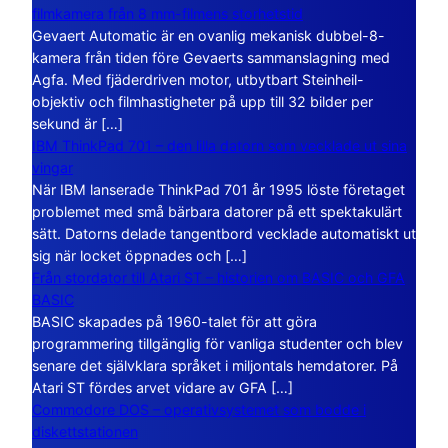
filmkamera från 8 mm-filmens storhetstid
Gevaert Automatic är en ovanlig mekanisk dubbel-8-
kamera från tiden före Gevaerts sammanslagning med
Agfa. Med fjäderdriven motor, utbytbart Steinheil-
objektiv och filmhastigheter på upp till 32 bilder per
sekund är […]
IBM ThinkPad 701 – den lilla datorn som vecklade ut sina
vingar
När IBM lanserade ThinkPad 701 år 1995 löste företaget
problemet med små bärbara datorer på ett spektakulärt
sätt. Datorns delade tangentbord vecklade automatiskt ut
sig när locket öppnades och […]
Från stordator till Atari ST – historien om BASIC och GFA
BASIC
BASIC skapades på 1960-talet för att göra
programmering tillgänglig för vanliga studenter och blev
senare det självklara språket i miljontals hemdatorer. På
Atari ST fördes arvet vidare av GFA […]
Commodore DOS – operativsystemet som bodde i
diskettstationen