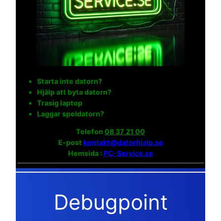
Starta inte datorn?
Hjälp att byta datorn?
Trasig laptop
Laggar speldatorn?
Telefon
08 37 21 00
E-post
kontakt@datorhjalp.se
Hemsida :
PC-Service.se
Debugpoint