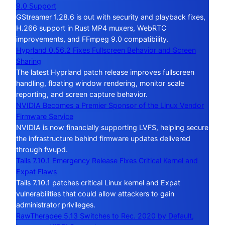
9.0 Support
GStreamer 1.28.6 is out with security and playback fixes,
H.266 support in Rust MP4 muxers, WebRTC
improvements, and FFmpeg 9.0 compatibility.
Hyprland 0.56.2 Fixes Fullscreen Behavior and Screen
Sharing
The latest Hyprland patch release improves fullscreen
handling, floating window rendering, monitor scale
reporting, and screen capture behavior.
NVIDIA Becomes a Premier Sponsor of the Linux Vendor
Firmware Service
NVIDIA is now financially supporting LVFS, helping secure
the infrastructure behind firmware updates delivered
through fwupd.
Tails 7.10.1 Emergency Release Fixes Critical Kernel and
Expat Flaws
Tails 7.10.1 patches critical Linux kernel and Expat
vulnerabilities that could allow attackers to gain
administrator privileges.
RawTherapee 5.13 Switches to Rec. 2020 by Default,