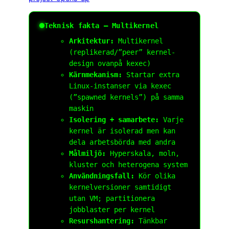
Teknisk fakta – Multikernel
Arkitektur:
Multikernel
(replikerad/”peer” kernel-
design ovanpå kexec)
Kärnmekanism:
Startar extra
Linux-instanser via
kexec
(”spawned kernels”) på samma
maskin
Isolering + samarbete:
Varje
kernel är isolerad men kan
dela arbetsbörda med andra
Målmiljö:
Hyperskala, moln,
kluster och heterogena system
Användningsfall:
Kör olika
kernelversioner samtidigt
utan VM; partitionera
jobblaster per kernel
Resurshantering:
Tänkbar