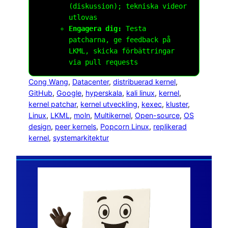
(diskussion); tekniska videor
utlovas
Engagera dig:
Testa
patcharna, ge feedback på
LKML, skicka förbättringar
via pull requests
Cong Wang
, 
Datacenter
, 
distribuerad kernel
, 
GitHub
, 
Google
, 
hyperskala
, 
kali linux
, 
kernel
, 
kernel patchar
, 
kernel utveckling
, 
kexec
, 
kluster
, 
Linux
, 
LKML
, 
moln
, 
Multikernel
, 
Open-source
, 
OS
design
, 
peer kernels
, 
Popcorn Linux
, 
replikerad
kernel
, 
systemarkitektur