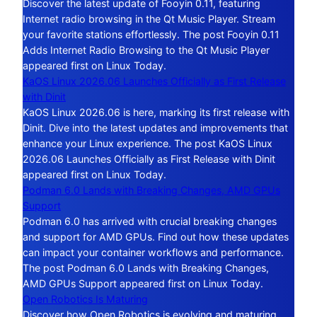
Discover the latest update of Fooyin 0.11, featuring
Internet radio browsing in the Qt Music Player. Stream
your favorite stations effortlessly. The post Fooyin 0.11
Adds Internet Radio Browsing to the Qt Music Player
appeared first on Linux Today.
KaOS Linux 2026.06 Launches Officially as First Release
with Dinit
KaOS Linux 2026.06 is here, marking its first release with
Dinit. Dive into the latest updates and improvements that
enhance your Linux experience. The post KaOS Linux
2026.06 Launches Officially as First Release with Dinit
appeared first on Linux Today.
Podman 6.0 Lands with Breaking Changes, AMD GPUs
Support
Podman 6.0 has arrived with crucial breaking changes
and support for AMD GPUs. Find out how these updates
can impact your container workflows and performance.
The post Podman 6.0 Lands with Breaking Changes,
AMD GPUs Support appeared first on Linux Today.
Open Robotics Is Maturing
Discover how Open Robotics is evolving and maturing,