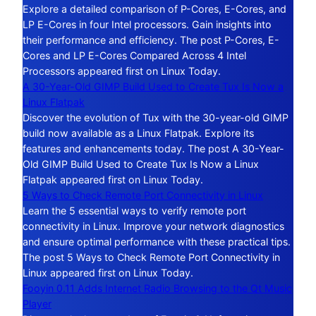
Explore a detailed comparison of P-Cores, E-Cores, and
LP E-Cores in four Intel processors. Gain insights into
their performance and efficiency. The post P-Cores, E-
Cores and LP E-Cores Compared Across 4 Intel
Processors appeared first on Linux Today.
A 30-Year-Old GIMP Build Used to Create Tux Is Now a
Linux Flatpak
Discover the evolution of Tux with the 30-year-old GIMP
build now available as a Linux Flatpak. Explore its
features and enhancements today. The post A 30-Year-
Old GIMP Build Used to Create Tux Is Now a Linux
Flatpak appeared first on Linux Today.
5 Ways to Check Remote Port Connectivity in Linux
Learn the 5 essential ways to verify remote port
connectivity in Linux. Improve your network diagnostics
and ensure optimal performance with these practical tips.
The post 5 Ways to Check Remote Port Connectivity in
Linux appeared first on Linux Today.
Fooyin 0.11 Adds Internet Radio Browsing to the Qt Music
Player