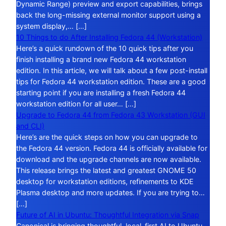
Dynamic Range) preview and export capabilities, brings
back the long-missing external monitor support using a
system display,… […]
10 Things to do After Installing Fedora 44 (Workstation)
Here’s a quick rundown of the 10 quick tips after you
finish installing a brand new Fedora 44 workstation
edition. In this article, we will talk about a few post-install
tips for Fedora 44 workstation edition. These are a good
starting point if you are installing a fresh Fedora 44
workstation edition for all user… […]
Upgrade to Fedora 44 from Fedora 43 Workstation (GUI
and CLI)
Here’s are the quick steps on how you can upgrade to
the Fedora 44 version. Fedora 44 is officially available for
download and the upgrade channels are now available.
This release brings the latest and greatest GNOME 50
desktop for workstation editions, refinements to KDE
Plasma desktop and more updates. If you are trying to…
[…]
Future of AI in Ubuntu: Thoughtful Integration via Snap
Canonical is bringing thoughtful, local-first AI to Ubuntu –