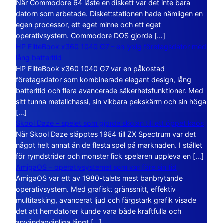
När Commodore 64 läste en diskett var det inte bara
datorn som arbetade. Diskettstationen hade nämligen en
egen processor, ett eget minne och ett eget
operativsystem. Commodore DOS gjorde […]
HP EliteBook x360 1040 G7 – en lyxig företagsdator med
lång batteritid
HP EliteBook x360 1040 G7 var en påkostad
företagsdator som kombinerade elegant design, lång
batteritid och flera avancerade säkerhetsfunktioner. Med
sitt tunna metallchassi, sin vikbara pekskärm och sin höga
[…]
Skool Daze – spelet som gjorde skolan till ett öppet kaos
När Skool Daze släpptes 1984 till ZX Spectrum var det
något helt annat än de flesta spel på marknaden. I stället
för rymdstrider och monster fick spelaren uppleva en […]
AmigaOS – operativsystemet som var före sin tid
AmigaOS var ett av 1980-talets mest banbrytande
operativsystem. Med grafiskt gränssnitt, effektiv
multitasking, avancerat ljud och färgstark grafik visade
det att hemdatorer kunde vara både kraftfulla och
användarvänliga långt […]