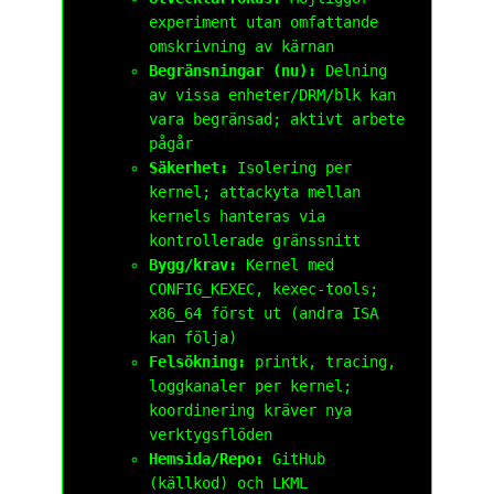
experiment utan omfattande
omskrivning av kärnan
Begränsningar (nu):
Delning
av vissa enheter/DRM/blk kan
vara begränsad; aktivt arbete
pågår
Säkerhet:
Isolering per
kernel; attackyta mellan
kernels hanteras via
kontrollerade gränssnitt
Bygg/krav:
Kernel med
CONFIG_KEXEC
,
kexec-tools
;
x86_64 först ut (andra ISA
kan följa)
Felsökning:
printk
, tracing,
loggkanaler per kernel;
koordinering kräver nya
verktygsflöden
Hemsida/Repo:
GitHub
(källkod) och LKML