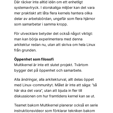
Där räcker inte alltid idén om ett enhetligt
systemavtryck. I storskaliga miljöer kan det vara
mer praktiskt att låta flera kernels hantera olika
delar av arbetsbördan, ungefär som flera hjärnor
som samarbetar i samma kropp.
För utvecklare betyder det också något viktigt:
man kan börja experimentera med denna
arkitektur redan nu, utan att skriva om hela Linux
från grunden.
Öppenhet som filosofi
Multikernel är inte ett slutet projekt. Tvärtom
bygger det på öppenhet och samarbete.
Alla ändringar, alla arkitekturval, allt delas öppet
med Linux-communityt. Målet är inte att säga: ”så
här ska det vara”, utan att bjuda in fler till
diskussionen om hur framtidens kernel kan se ut.
Teamet bakom Multikernel planerar också en serie
instruktionsvideor som förklarar tekniken bakom