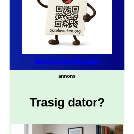
Skapa egna QR-koder
annons
Trasig dator?