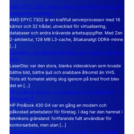
AMD EPYC 7302 – sexton kärnor byggda för servrar och
tunga arbetsstationer
AMD EPYC 7302 är en kraftfull serverprocessor med 16
kärnor och 32 trådar, utvecklad för virtualisering,
databaser och andra krävande arbetsuppgifter. Med Zen
2-arkitektur, 128 MB L3-cache, åttakanaligt DDR4-minne
[…]
LaserDisc – den jättelika filmskivan som visade vägen mot
DVD
LaserDisc var den stora, blanka videoskivan som lovade
bättre bild, bättre ljud och snabbare åtkomst än VHS.
Trots att formatet aldrig slog igenom på bred front blev
det en […]
HP ProBook 430 G4 – en arbetsdator från tiden före
Windows 11
HP ProBook 430 G4 var en gång en modern och
påkostad arbetsdator för företag. I dag har den hamnat i
teknikens gränsland: fortfarande fullt användbar för
kontorsarbete, men utan […]
Dubbelåtta Kameran Gevaert Automatic – en mekanisk