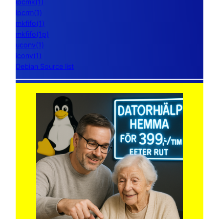
ipcmk(1)
ipcrm(1)
mkfifo(1)
mkfifo(1p)
uconv(1)
iconv(1)
Debian Source list