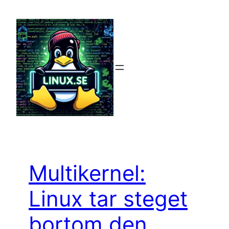
Hoppa
till
innehåll
Multikernel:
Linux tar steget
bortom den