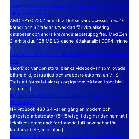
AMD EPYC 7302 – sexton kärnor byggda för servrar och
tunga arbetsstationer
AMD EPYC 7302 är en kraftfull serverprocessor med 16
kärnor och 32 trådar, utvecklad för virtualisering,
databaser och andra krävande arbetsuppgifter. Med Zen
2-arkitektur, 128 MB L3-cache, åttakanaligt DDR4-minne
[…]
LaserDisc – den jättelika filmskivan som visade vägen mot
DVD
LaserDisc var den stora, blanka videoskivan som lovade
bättre bild, bättre ljud och snabbare åtkomst än VHS.
Trots att formatet aldrig slog igenom på bred front blev
det en […]
HP ProBook 430 G4 – en arbetsdator från tiden före
Windows 11
HP ProBook 430 G4 var en gång en modern och
påkostad arbetsdator för företag. I dag har den hamnat i
teknikens gränsland: fortfarande fullt användbar för
kontorsarbete, men utan […]
Dubbelåtta Kameran Gevaert Automatic – en mekanisk