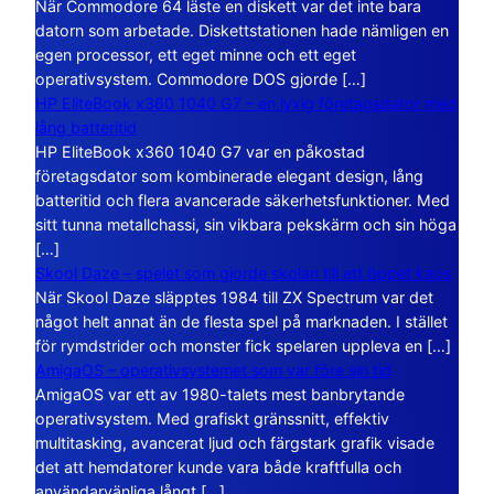
När Commodore 64 läste en diskett var det inte bara
datorn som arbetade. Diskettstationen hade nämligen en
egen processor, ett eget minne och ett eget
operativsystem. Commodore DOS gjorde […]
HP EliteBook x360 1040 G7 – en lyxig företagsdator med
lång batteritid
HP EliteBook x360 1040 G7 var en påkostad
företagsdator som kombinerade elegant design, lång
batteritid och flera avancerade säkerhetsfunktioner. Med
sitt tunna metallchassi, sin vikbara pekskärm och sin höga
[…]
Skool Daze – spelet som gjorde skolan till ett öppet kaos
När Skool Daze släpptes 1984 till ZX Spectrum var det
något helt annat än de flesta spel på marknaden. I stället
för rymdstrider och monster fick spelaren uppleva en […]
AmigaOS – operativsystemet som var före sin tid
AmigaOS var ett av 1980-talets mest banbrytande
operativsystem. Med grafiskt gränssnitt, effektiv
multitasking, avancerat ljud och färgstark grafik visade
det att hemdatorer kunde vara både kraftfulla och
användarvänliga långt […]