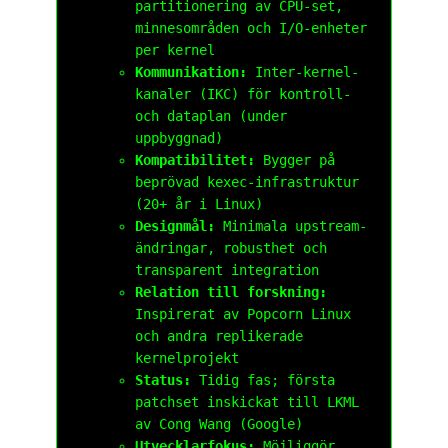
partitionering av CPU-set,
minnesområden och I/O-enheter
per kernel
Kommunikation:
Inter-kernel-
kanaler (IKC) för kontroll-
och dataplan (under
uppbyggnad)
Kompatibilitet:
Bygger på
beprövad kexec-infrastruktur
(20+ år i Linux)
Designmål:
Minimala upstream-
ändringar, robusthet och
transparent integration
Relation till forskning:
Inspirerat av Popcorn Linux
och andra replikerade
kernelprojekt
Status:
Tidig fas; första
patchset inskickat till LKML
av Cong Wang (Google)
Utvecklarfokus:
Möjliggör