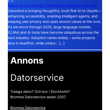
Future of AI in Ubuntu: Thoughtful Integration via Snap
Canonical is bringing thoughtful, local-first AI to Ubuntu –
enhancing accessibility, enabling intelligent agents, and
keeping user privacy and open source values at the core.
As we move through 2026, large language models
(LLMs) and AI tools have become ubiquitous across the
tech industry. Adoption varies widely – some projects
dive in headfirst, while others… […]
Annons
Datorservice
Trasiga dator? Och bor i Stockholm?
Bromma Datorservice sedan 2007.
Bromma Datorservice