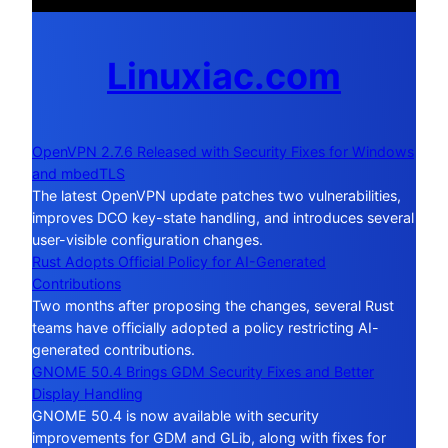
Linuxiac.com
OpenVPN 2.7.6 Released with Security Fixes for Windows
and mbedTLS
The latest OpenVPN update patches two vulnerabilities,
improves DCO key-state handling, and introduces several
user-visible configuration changes.
Rust Adopts Official Policy for AI-Generated
Contributions
Two months after proposing the changes, several Rust
teams have officially adopted a policy restricting AI-
generated contributions.
GNOME 50.4 Brings GDM Security Fixes and Better
Display Handling
GNOME 50.4 is now available with security
improvements for GDM and GLib, along with fixes for