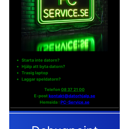
Starta inte datorn?
Hjälp att byta datorn?
Trasig laptop
Laggar speldatorn?
Telefon
08 37 21 00
E-post
kontakt@datorhjalp.se
Hemsida :
PC-Service.se