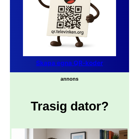
Skapa egna QR-koder
annons
Trasig dator?