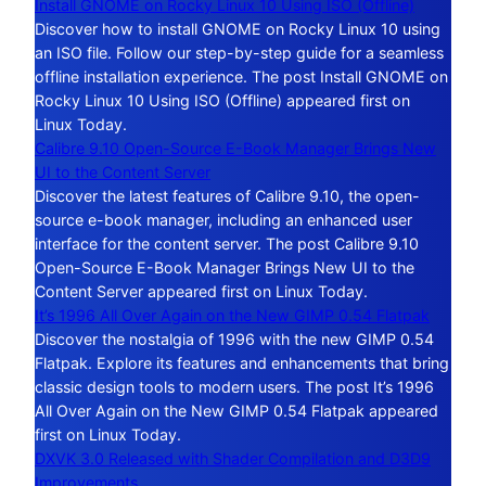
Install GNOME on Rocky Linux 10 Using ISO (Offline)
Discover how to install GNOME on Rocky Linux 10 using
an ISO file. Follow our step-by-step guide for a seamless
offline installation experience. The post Install GNOME on
Rocky Linux 10 Using ISO (Offline) appeared first on
Linux Today.
Calibre 9.10 Open-Source E-Book Manager Brings New
UI to the Content Server
Discover the latest features of Calibre 9.10, the open-
source e-book manager, including an enhanced user
interface for the content server. The post Calibre 9.10
Open-Source E-Book Manager Brings New UI to the
Content Server appeared first on Linux Today.
It’s 1996 All Over Again on the New GIMP 0.54 Flatpak
Discover the nostalgia of 1996 with the new GIMP 0.54
Flatpak. Explore its features and enhancements that bring
classic design tools to modern users. The post It’s 1996
All Over Again on the New GIMP 0.54 Flatpak appeared
first on Linux Today.
DXVK 3.0 Released with Shader Compilation and D3D9
Improvements