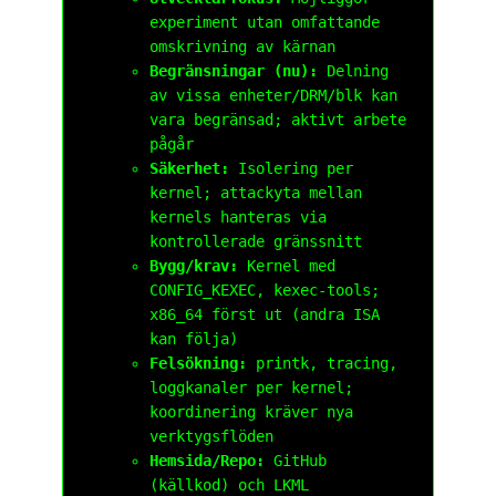
experiment utan omfattande
omskrivning av kärnan
Begränsningar (nu):
Delning
av vissa enheter/DRM/blk kan
vara begränsad; aktivt arbete
pågår
Säkerhet:
Isolering per
kernel; attackyta mellan
kernels hanteras via
kontrollerade gränssnitt
Bygg/krav:
Kernel med
CONFIG_KEXEC
,
kexec-tools
;
x86_64 först ut (andra ISA
kan följa)
Felsökning:
printk
, tracing,
loggkanaler per kernel;
koordinering kräver nya
verktygsflöden
Hemsida/Repo:
GitHub
(källkod) och LKML