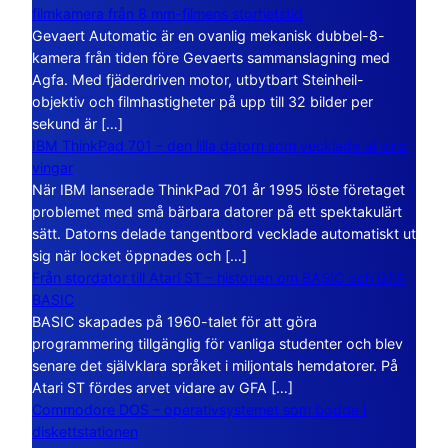
filmkamera från 8 mm-filmens storhetstid
Gevaert Automatic är en ovanlig mekanisk dubbel-8-
kamera från tiden före Gevaerts sammanslagning med
Agfa. Med fjäderdriven motor, utbytbart Steinheil-
objektiv och filmhastigheter på upp till 32 bilder per
sekund är […]
IBM ThinkPad 701 – den lilla datorn som vecklade ut sina
vingar
När IBM lanserade ThinkPad 701 år 1995 löste företaget
problemet med små bärbara datorer på ett spektakulärt
sätt. Datorns delade tangentbord vecklade automatiskt ut
sig när locket öppnades och […]
Från stordator till Atari ST – historien om BASIC och GFA
BASIC
BASIC skapades på 1960-talet för att göra
programmering tillgänglig för vanliga studenter och blev
senare det självklara språket i miljontals hemdatorer. På
Atari ST fördes arvet vidare av GFA […]
Commodore DOS – operativsystemet som bodde i
diskettstationen