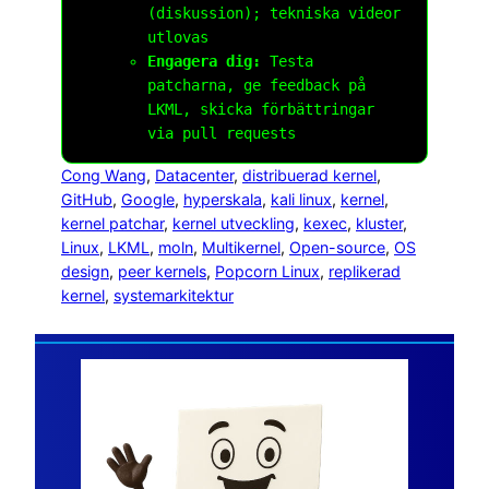
(diskussion); tekniska videor
utlovas
Engagera dig:
Testa
patcharna, ge feedback på
LKML, skicka förbättringar
via pull requests
Cong Wang
, 
Datacenter
, 
distribuerad kernel
, 
GitHub
, 
Google
, 
hyperskala
, 
kali linux
, 
kernel
, 
kernel patchar
, 
kernel utveckling
, 
kexec
, 
kluster
, 
Linux
, 
LKML
, 
moln
, 
Multikernel
, 
Open-source
, 
OS
design
, 
peer kernels
, 
Popcorn Linux
, 
replikerad
kernel
, 
systemarkitektur