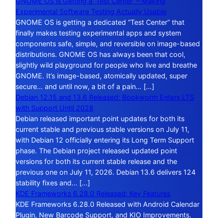
GNOME OS is Getting a ‘Test Center’ – Making
Experimental Software Testing Actually Usable
GNOME OS is getting a dedicated “Test Center” that
finally makes testing experimental apps and system
components safe, simple, and reversible on image-based
distributions. GNOME OS has always been that cool,
slightly wild playground for people who live and breathe
GNOME. It’s image-based, atomically updated, super
secure… and until now, a bit of a pain… […]
Debian 12.15 and 13.6 Released: Bookworm Enters LTS
with Support Until 2028
Debian released important point updates for both its
current stable and previous stable versions on July 11,
with Debian 12 officially entering its Long Term Support
phase. The Debian project released updated point
versions for both its current stable release and the
previous one on July 11, 2026. Debian 13.6 delivers 124
stability fixes and… […]
KDE Frameworks 6.28.0 Released: Key Features
KDE Frameworks 6.28.0 Released with Android Calendar
Plugin, New Barcode Support, and KIO Improvements.