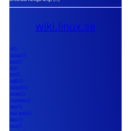
wiki.linux.se
nl(1)
nohup(1)
pon(1)
ld(1)
nm(1)
ndiff(1)
gstack(1)
pmap(1)
hugetop(1)
lsirq(1)
pcp-ipcs(1)
lsipc(1)
ipcs(1)