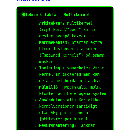
Teknisk fakta – Multikernel
Arkitektur:
Multikernel
(replikerad/”peer” kernel-
design ovanpå kexec)
Kärnmekanism:
Startar extra
Linux-instanser via
kexec
(”spawned kernels”) på samma
maskin
Isolering + samarbete:
Varje
kernel är isolerad men kan
dela arbetsbörda med andra
Målmiljö:
Hyperskala, moln,
kluster och heterogena system
Användningsfall:
Kör olika
kernelversioner samtidigt
utan VM; partitionera
jobblaster per kernel
Resurshantering:
Tänkbar