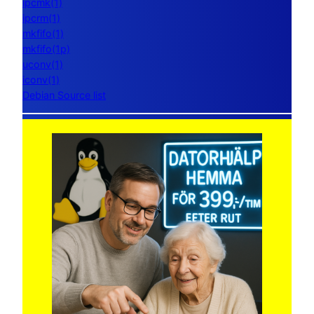
ipcmk(1)
ipcrm(1)
mkfifo(1)
mkfifo(1p)
uconv(1)
iconv(1)
Debian Source list