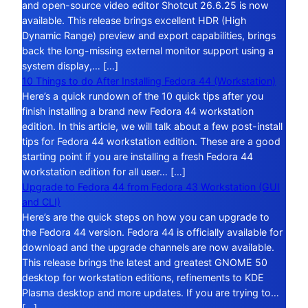
and open-source video editor Shotcut 26.6.25 is now
available. This release brings excellent HDR (High
Dynamic Range) preview and export capabilities, brings
back the long-missing external monitor support using a
system display,… […]
10 Things to do After Installing Fedora 44 (Workstation)
Here’s a quick rundown of the 10 quick tips after you
finish installing a brand new Fedora 44 workstation
edition. In this article, we will talk about a few post-install
tips for Fedora 44 workstation edition. These are a good
starting point if you are installing a fresh Fedora 44
workstation edition for all user… […]
Upgrade to Fedora 44 from Fedora 43 Workstation (GUI
and CLI)
Here’s are the quick steps on how you can upgrade to
the Fedora 44 version. Fedora 44 is officially available for
download and the upgrade channels are now available.
This release brings the latest and greatest GNOME 50
desktop for workstation editions, refinements to KDE
Plasma desktop and more updates. If you are trying to…
[…]