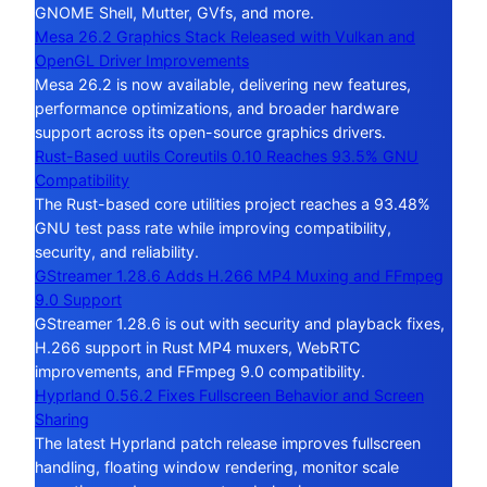
GNOME Shell, Mutter, GVfs, and more.
Mesa 26.2 Graphics Stack Released with Vulkan and
OpenGL Driver Improvements
Mesa 26.2 is now available, delivering new features,
performance optimizations, and broader hardware
support across its open-source graphics drivers.
Rust-Based uutils Coreutils 0.10 Reaches 93.5% GNU
Compatibility
The Rust-based core utilities project reaches a 93.48%
GNU test pass rate while improving compatibility,
security, and reliability.
GStreamer 1.28.6 Adds H.266 MP4 Muxing and FFmpeg
9.0 Support
GStreamer 1.28.6 is out with security and playback fixes,
H.266 support in Rust MP4 muxers, WebRTC
improvements, and FFmpeg 9.0 compatibility.
Hyprland 0.56.2 Fixes Fullscreen Behavior and Screen
Sharing
The latest Hyprland patch release improves fullscreen
handling, floating window rendering, monitor scale