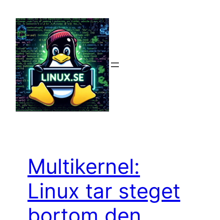
Hoppa
till
innehåll
Multikernel:
Linux tar steget
bortom den