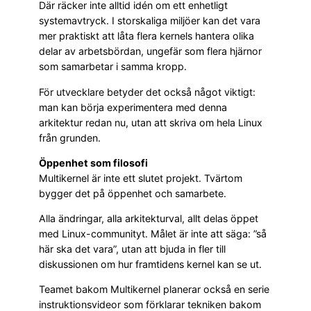
Där räcker inte alltid idén om ett enhetligt
systemavtryck. I storskaliga miljöer kan det vara
mer praktiskt att låta flera kernels hantera olika
delar av arbetsbördan, ungefär som flera hjärnor
som samarbetar i samma kropp.
För utvecklare betyder det också något viktigt:
man kan börja experimentera med denna
arkitektur redan nu, utan att skriva om hela Linux
från grunden.
Öppenhet som filosofi
Multikernel är inte ett slutet projekt. Tvärtom
bygger det på öppenhet och samarbete.
Alla ändringar, alla arkitekturval, allt delas öppet
med Linux-communityt. Målet är inte att säga: ”så
här ska det vara”, utan att bjuda in fler till
diskussionen om hur framtidens kernel kan se ut.
Teamet bakom Multikernel planerar också en serie
instruktionsvideor som förklarar tekniken bakom