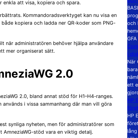
 enkla att visa, kopiera och spara.
BASI
örbättrats. Kommandoradsverktyget kan nu visa en
prog
tt både kopiera och ladda ner QR-koder som PNG-
och 
hemd
GFA
kilt när administratören behöver hjälpa användare
Com
tt mer organiserat sätt.
i di
När 
bara
AmneziaWG 2.0
näml
ett 
gjor
mneziaWG 2.0, bland annat stöd för H1–H4-ranges.
HP E
 används i vissa sammanhang där man vill göra
före
HP E
före
est synliga nyheten, men för administratörer som
lång
at AmneziaWG-stöd vara en viktig detalj.