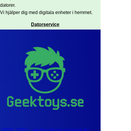
datorer.
Vi hjälper dig med digitala enheter i hemmet.
Datorservice
EPYC 7302 – sexton kärnor byggda för