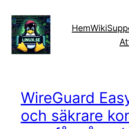
Hoppa
till
innehåll
Hem
Wiki
Supp
At
WireGuard Easy
och säkrare kon