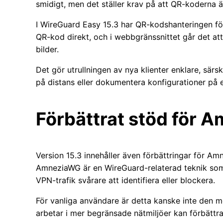
smidigt, men det ställer krav på att QR-koderna är
I WireGuard Easy 15.3 har QR-kodshanteringen f
QR-kod direkt, och i webbgränssnittet går det a
bilder.
Det gör utrullningen av nya klienter enklare, särs
på distans eller dokumentera konfigurationer på e
Förbättrat stöd för 
Version 15.3 innehåller även förbättringar för A
AmneziaWG är en WireGuard-relaterad teknik som
VPN-trafik svårare att identifiera eller blockera.
För vanliga användare är detta kanske inte den m
arbetar i mer begränsade nätmiljöer kan förbättr