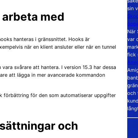
säke
sin 
t arbeta med
Skoo
öppe
När 
var 
ooks hanteras i gränssnittet. Hooks är
mark
mpelvis när en klient ansluter eller när en tunnel
fick
Amig
vara svårare att hantera. I version 15.3 har dessa
Amig
enklare att lägga in mer avancerade kommandon
banb
grän
och 
sk förbättring för den som automatiserar uppgifter
kund
lång
rsättningar och