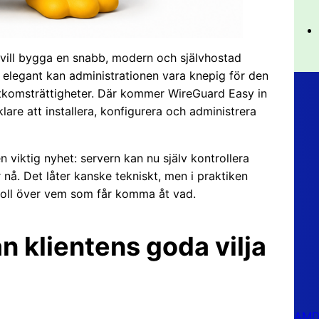
m vill bygga en snabb, modern och självhostad
elegant kan administrationen vara knepig för den
åtkomsträttigheter. Där kommer WireGuard Easy in
are att installera, konfigurera och administrera
n viktig nyhet: servern kan nu själv kontrollera
r nå. Det låter kanske tekniskt, men i praktiken
roll över vem som får komma åt vad.
ån klientens goda vilja
AMD 