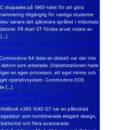
C skapades på 1960-talet för att göra
rammering tillgänglig för vanliga studenter
blev senare det självklara språket i miljontals
atorer. På Atari ST fördes arvet vidare av
 […]
modore DOS – operativsystemet som bodde
skettstationen
Commodore 64 läste en diskett var det inte
 datorn som arbetade. Diskettstationen hade
igen en egen processor, ett eget minne och
eget operativsystem. Commodore DOS
de […]
liteBook x360 1040 G7 – en lyxig
tagsdator med lång batteritid
liteBook x360 1040 G7 var en påkostad
tagsdator som kombinerade elegant design,
 batteritid och flera avancerade