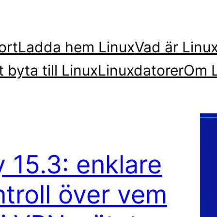
ort
Ladda hem Linux
Vad är Linu
t byta till Linux
Linuxdatorer
Om L
 15.3: enklare
troll över vem