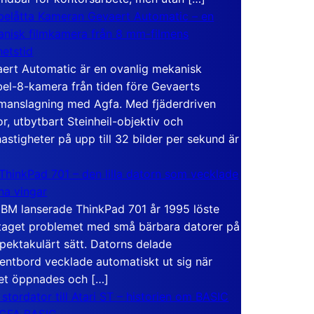
elåtta Kameran Gevaert Automatic – en
nisk filmkamera från 8 mm-filmens
hetstid
ert Automatic är en ovanlig mekanisk
el-8-kamera från tiden före Gevaerts
anslagning med Agfa. Med fjäderdriven
r, utbytbart Steinheil-objektiv och
hastigheter på upp till 32 bilder per sekund är
ThinkPad 701 – den lilla datorn som vecklade
ina vingar
IBM lanserade ThinkPad 701 år 1995 löste
taget problemet med små bärbara datorer på
spektakulärt sätt. Datorns delade
entbord vecklade automatiskt ut sig när
et öppnades och […]
 stordator till Atari ST – historien om BASIC
 GFA BASIC