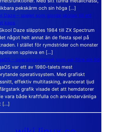
rhetsfunktioner. Med sitt tunna metallchassi,
vikbara pekskärm och sin höga […]
l Daze – spelet som gjorde skolan till ett
t kaos
Skool Daze släpptes 1984 till ZX Spectrum
det något helt annat än de flesta spel på
naden. I stället för rymdstrider och monster
 spelaren uppleva en […]
aOS – operativsystemet som var före sin tid
aOS var ett av 1980-talets mest
rytande operativsystem. Med grafiskt
ssnitt, effektiv multitasking, avancerat ljud
färgstark grafik visade det att hemdatorer
e vara både kraftfulla och användarvänliga
t […]
wiki.linux.se