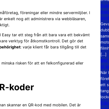
Dubb
meka
öretag, föreningar eller mindre servermiljöer. I
stor
 enkelt nog att administrera via webbläsaren,
Geva
ktigt.
dubb
Easy tar ett steg från att bara vara ett bekvämt
samm
arkare verktyg för åtkomstkontroll. Det gör det
moto
 behörighet
: varje klient får bara tillgång till det
film
[…]
IBM 
inska risken för att en felkonfigurerad eller
ut s
När 
före
QR-koder
ett 
tang
lock
Från
 man skannar en QR-kod med mobilen. Det är
och