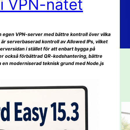
 i VPN-nätet
n egen VPN-server med bättre kontroll över vilka
 är serverbaserad kontroll av Allowed IPs, vilket
versidan i stället för att enbart bygga på
ler också förbättrad QR-kodshantering, bättre
ch en moderniserad teknisk grund med Node.js