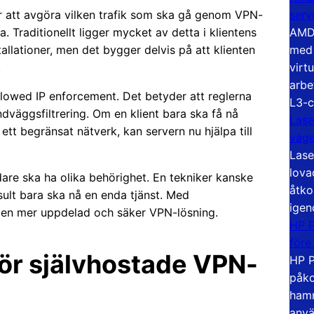
serv
 att avgöra vilken trafik som ska gå genom VPN-
AMD 
a. Traditionellt ligger mycket av detta i klientens
med 
allationer, men det bygger delvis på att klienten
virt
.
arbe
llowed IP enforcement. Det betyder att reglerna
L3-c
dväggsfiltrering. Om en klient bara ska få nå
Lase
 ett begränsat nätverk, kan servern nu hjälpa till
väg
Lase
lova
ndare ska ha olika behörighet. En tekniker kanske
åtko
sult bara ska nå en enda tjänst. Med
igen
pa en mer uppdelad och säker VPN-lösning.
HP P
före
 för självhostade VPN-
HP P
påko
hamn
anvä