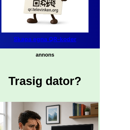
Skapa egna QR-koder
annons
Trasig dator?