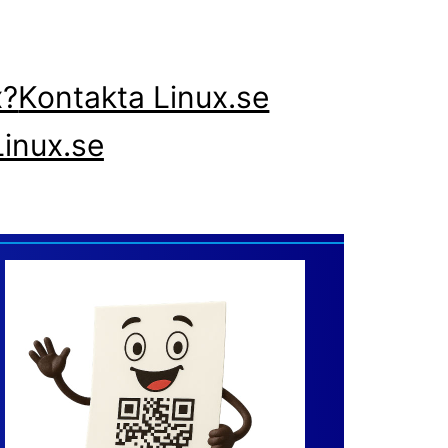
x?
Kontakta Linux.se
inux.se