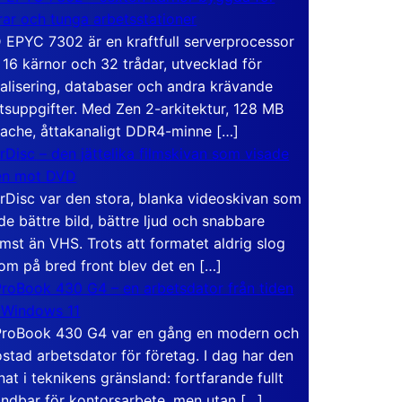
rar och tunga arbetsstationer
EPYC 7302 är en kraftfull serverprocessor
16 kärnor och 32 trådar, utvecklad för
ualisering, databaser och andra krävande
tsuppgifter. Med Zen 2-arkitektur, 128 MB
ache, åttakanaligt DDR4-minne […]
rDisc – den jättelika filmskivan som visade
en mot DVD
rDisc var den stora, blanka videoskivan som
de bättre bild, bättre ljud och snabbare
mst än VHS. Trots att formatet aldrig slog
om på bred front blev det en […]
roBook 430 G4 – en arbetsdator från tiden
 Windows 11
roBook 430 G4 var en gång en modern och
stad arbetsdator för företag. I dag har den
at i teknikens gränsland: fortfarande fullt
ndbar för kontorsarbete, men utan […]