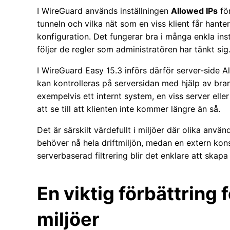
I WireGuard används inställningen
Allowed IPs
för
tunneln och vilka nät som en viss klient får hanter
konfiguration. Det fungerar bra i många enkla inst
följer de regler som administratören har tänkt sig
I WireGuard Easy 15.3 införs därför server-side A
kan kontrolleras på serversidan med hjälp av bran
exempelvis ett internt system, en viss server eller
att se till att klienten inte kommer längre än så.
Det är särskilt värdefullt i miljöer där olika anvä
behöver nå hela driftmiljön, medan en extern kon
serverbaserad filtrering blir det enklare att ska
En viktig förbättring
miljöer