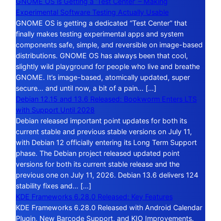
GNOME OS is Getting a ‘Test Center’ – Making
Experimental Software Testing Actually Usable
GNOME OS is getting a dedicated “Test Center” that
finally makes testing experimental apps and system
components safe, simple, and reversible on image-based
distributions. GNOME OS has always been that cool,
slightly wild playground for people who live and breathe
GNOME. It’s image-based, atomically updated, super
secure… and until now, a bit of a pain… […]
Debian 12.15 and 13.6 Released: Bookworm Enters LTS
with Support Until 2028
Debian released important point updates for both its
current stable and previous stable versions on July 11,
with Debian 12 officially entering its Long Term Support
phase. The Debian project released updated point
versions for both its current stable release and the
previous one on July 11, 2026. Debian 13.6 delivers 124
stability fixes and… […]
KDE Frameworks 6.28.0 Released: Key Features
KDE Frameworks 6.28.0 Released with Android Calendar
Plugin, New Barcode Support, and KIO Improvements.