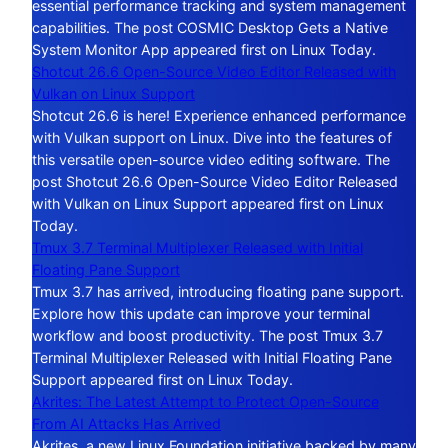
essential performance tracking and system management
capabilities. The post COSMIC Desktop Gets a Native
System Monitor App appeared first on Linux Today.
Shotcut 26.6 Open-Source Video Editor Released with
Vulkan on Linux Support
Shotcut 26.6 is here! Experience enhanced performance
with Vulkan support on Linux. Dive into the features of
this versatile open-source video editing software. The
post Shotcut 26.6 Open-Source Video Editor Released
with Vulkan on Linux Support appeared first on Linux
Today.
Tmux 3.7 Terminal Multiplexer Released with Initial
Floating Pane Support
Tmux 3.7 has arrived, introducing floating pane support.
Explore how this update can improve your terminal
workflow and boost productivity. The post Tmux 3.7
Terminal Multiplexer Released with Initial Floating Pane
Support appeared first on Linux Today.
Akrites: The Latest Attempt to Protect Open-Source
From AI Attacks Has Arrived
Akrites, a new Linux Foundation initiative backed by many