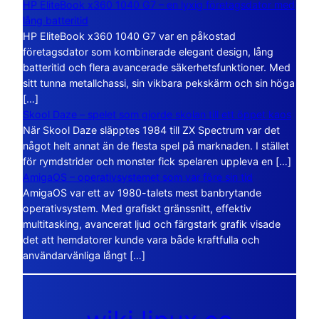
HP EliteBook x360 1040 G7 – en lyxig företagsdator med
lång batteritid
HP EliteBook x360 1040 G7 var en påkostad
företagsdator som kombinerade elegant design, lång
batteritid och flera avancerade säkerhetsfunktioner. Med
sitt tunna metallchassi, sin vikbara pekskärm och sin höga
[…]
Skool Daze – spelet som gjorde skolan till ett öppet kaos
När Skool Daze släpptes 1984 till ZX Spectrum var det
något helt annat än de flesta spel på marknaden. I stället
för rymdstrider och monster fick spelaren uppleva en […]
AmigaOS – operativsystemet som var före sin tid
AmigaOS var ett av 1980-talets mest banbrytande
operativsystem. Med grafiskt gränssnitt, effektiv
multitasking, avancerat ljud och färgstark grafik visade
det att hemdatorer kunde vara både kraftfulla och
användarvänliga långt […]