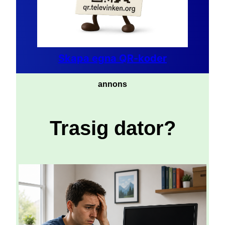
Skapa egna QR-koder
annons
Trasig dator?