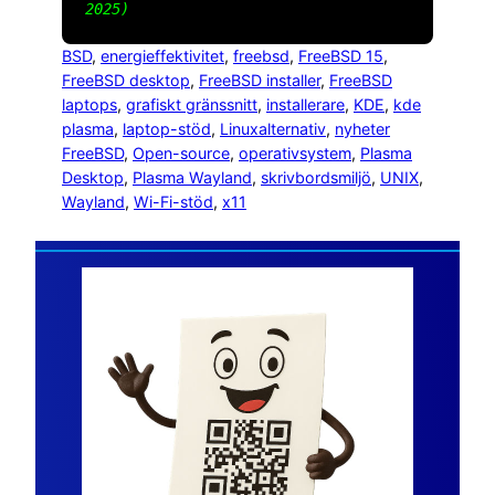
2025)
BSD
, 
energieffektivitet
, 
freebsd
, 
FreeBSD 15
, 
FreeBSD desktop
, 
FreeBSD installer
, 
FreeBSD
laptops
, 
grafiskt gränssnitt
, 
installerare
, 
KDE
, 
kde
plasma
, 
laptop-stöd
, 
Linuxalternativ
, 
nyheter
FreeBSD
, 
Open-source
, 
operativsystem
, 
Plasma
Desktop
, 
Plasma Wayland
, 
skrivbordsmiljö
, 
UNIX
, 
Wayland
, 
Wi-Fi-stöd
, 
x11