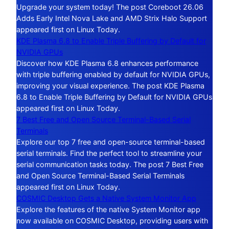
Upgrade your system today! The post Coreboot 26.06
Adds Early Intel Nova Lake and AMD Strix Halo Support
appeared first on Linux Today.
KDE Plasma 6.8 to Enable Triple Buffering by Default for
NVIDIA GPUs
Discover how KDE Plasma 6.8 enhances performance
with triple buffering enabled by default for NVIDIA GPUs,
improving your visual experience. The post KDE Plasma
6.8 to Enable Triple Buffering by Default for NVIDIA GPUs
appeared first on Linux Today.
7 Best Free and Open Source Terminal-Based Serial
Terminals
Explore our top 7 free and open-source terminal-based
serial terminals. Find the perfect tool to streamline your
serial communication tasks today. The post 7 Best Free
and Open Source Terminal-Based Serial Terminals
appeared first on Linux Today.
COSMIC Desktop Gets a Native System Monitor App
Explore the features of the native System Monitor app
now available on COSMIC Desktop, providing users with