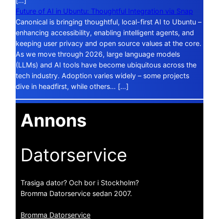
[…]
Future of AI in Ubuntu: Thoughtful Integration via Snap
Canonical is bringing thoughtful, local-first AI to Ubuntu –
enhancing accessibility, enabling intelligent agents, and
keeping user privacy and open source values at the core.
As we move through 2026, large language models
(LLMs) and AI tools have become ubiquitous across the
tech industry. Adoption varies widely – some projects
dive in headfirst, while others… […]
Annons
Datorservice
Trasiga dator? Och bor i Stockholm?
Bromma Datorservice sedan 2007.
Bromma Datorservice