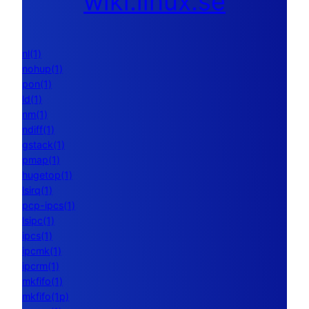
wiki.linux.se
nl(1)
nohup(1)
pon(1)
ld(1)
nm(1)
ndiff(1)
gstack(1)
pmap(1)
hugetop(1)
lsirq(1)
pcp-ipcs(1)
lsipc(1)
ipcs(1)
ipcmk(1)
ipcrm(1)
mkfifo(1)
mkfifo(1p)