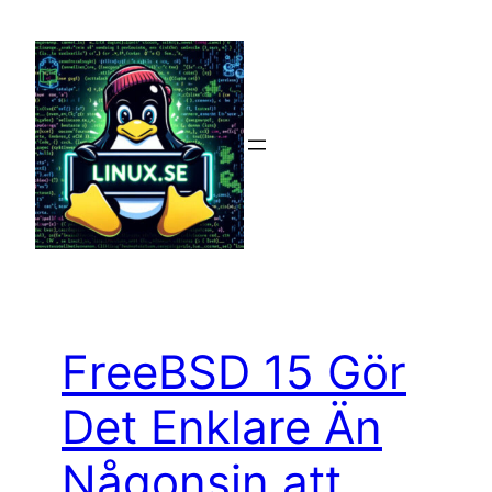
Hoppa
till
innehåll
FreeBSD 15 Gör
Det Enklare Än
Någonsin att