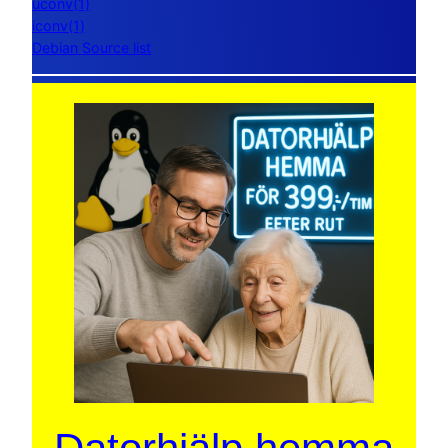
uconv(1)
iconv(1)
Debian Source list