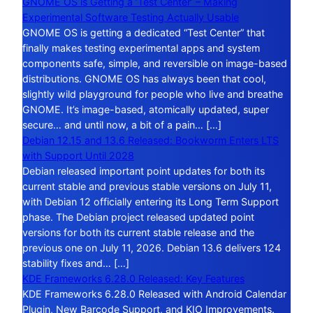
GNOME OS is Getting a ‘Test Center’ – Making
Experimental Software Testing Actually Usable
GNOME OS is getting a dedicated “Test Center” that
finally makes testing experimental apps and system
components safe, simple, and reversible on image-based
distributions. GNOME OS has always been that cool,
slightly wild playground for people who live and breathe
GNOME. It’s image-based, atomically updated, super
secure… and until now, a bit of a pain… […]
Debian 12.15 and 13.6 Released: Bookworm Enters LTS
with Support Until 2028
Debian released important point updates for both its
current stable and previous stable versions on July 11,
with Debian 12 officially entering its Long Term Support
phase. The Debian project released updated point
versions for both its current stable release and the
previous one on July 11, 2026. Debian 13.6 delivers 124
stability fixes and… […]
KDE Frameworks 6.28.0 Released: Key Features
KDE Frameworks 6.28.0 Released with Android Calendar
Plugin, New Barcode Support, and KIO Improvements.