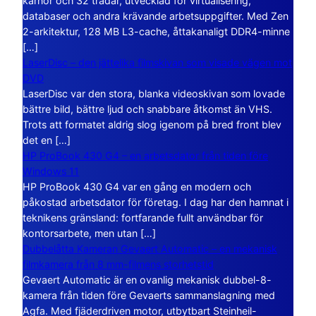
kärnor och 32 trådar, utvecklad för virtualisering,
databaser och andra krävande arbetsuppgifter. Med Zen
2-arkitektur, 128 MB L3-cache, åttakanaligt DDR4-minne
[…]
LaserDisc – den jättelika filmskivan som visade vägen mot
DVD
LaserDisc var den stora, blanka videoskivan som lovade
bättre bild, bättre ljud och snabbare åtkomst än VHS.
Trots att formatet aldrig slog igenom på bred front blev
det en […]
HP ProBook 430 G4 – en arbetsdator från tiden före
Windows 11
HP ProBook 430 G4 var en gång en modern och
påkostad arbetsdator för företag. I dag har den hamnat i
teknikens gränsland: fortfarande fullt användbar för
kontorsarbete, men utan […]
Dubbelåtta Kameran Gevaert Automatic – en mekanisk
filmkamera från 8 mm-filmens storhetstid
Gevaert Automatic är en ovanlig mekanisk dubbel-8-
kamera från tiden före Gevaerts sammanslagning med
Agfa. Med fjäderdriven motor, utbytbart Steinheil-