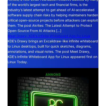
of the world’s largest tech and financial firms, is the
industry’s latest attempt to get ahead of AI‑accelerated
software supply chain risks by helping maintainers harden
critical open-source projects before attackers can exploit
them. The post Akrites: The Latest Attempt to Protect
Open-Source From AI Attacks […]
Meet Drawy, KDE’s Infinite Whiteboard App for Linux
KDE’s Drawy brings an Excalidraw-like infinite whiteboard
to Linux desktops, built for quick sketches, diagrams,
annotations, and visual notes. The post Meet Drawy,
KDE’s Infinite Whiteboard App for Linux appeared first on
Linux Today.
ANNONS