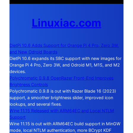
Linuxiac.com
DietPi 10.6 Adds Support for Orange Pi 4 Pro, Zero 3W,
and New Odroid Boards
DietPi 10.6 expands its SBC support with new images for
Orange Pi 4 Pro, Zero 3W, and Odroid M1, M1S, and M2
devices.
Polychromatic 0.9.8 OpenRazer Front-End Improves
Brightness Controls
Polychromatic 0.9.8 is out with Razer Blade 16 (2023)
support, a smoother brightness slider, improved icon
lookups, and several fixes.
Wine 11.15 Released with ARM64EC and Local NTLM
Support
Wine 11.15 is out with ARM64EC build support in MinGW
mode, local NTLM authentication, more BCrypt KDF