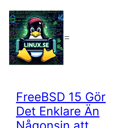
Hoppa
till
innehåll
FreeBSD 15 Gör
Det Enklare Än
Någonsin att