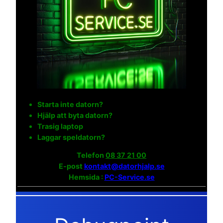
Starta inte datorn?
Hjälp att byta datorn?
Trasig laptop
Laggar speldatorn?
Telefon
08 37 21 00
E-post
kontakt@datorhjalp.se
Hemsida :
PC-Service.se