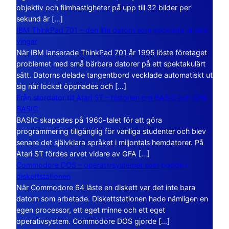
objektiv och filmhastigheter på upp till 32 bilder per
sekund är […]
IBM ThinkPad 701 – den lilla datorn som vecklade ut sina
vingar
När IBM lanserade ThinkPad 701 år 1995 löste företaget
problemet med små bärbara datorer på ett spektakulärt
sätt. Datorns delade tangentbord vecklade automatiskt ut
sig när locket öppnades och […]
Från stordator till Atari ST – historien om BASIC och GFA
BASIC
BASIC skapades på 1960-talet för att göra
programmering tillgänglig för vanliga studenter och blev
senare det självklara språket i miljontals hemdatorer. På
Atari ST fördes arvet vidare av GFA […]
Commodore DOS – operativsystemet som bodde i
diskettstationen
När Commodore 64 läste en diskett var det inte bara
datorn som arbetade. Diskettstationen hade nämligen en
egen processor, ett eget minne och ett eget
operativsystem. Commodore DOS gjorde […]