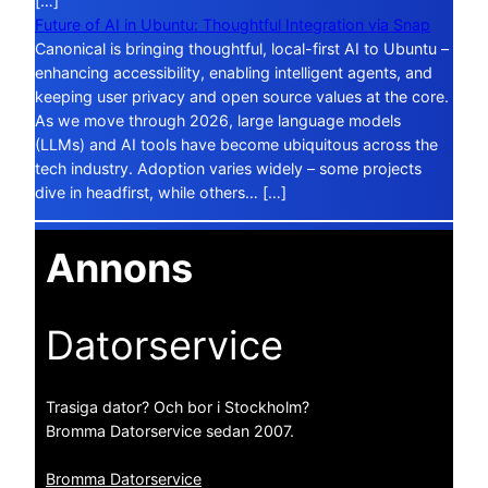
[…]
Future of AI in Ubuntu: Thoughtful Integration via Snap
Canonical is bringing thoughtful, local-first AI to Ubuntu –
enhancing accessibility, enabling intelligent agents, and
keeping user privacy and open source values at the core.
As we move through 2026, large language models
(LLMs) and AI tools have become ubiquitous across the
tech industry. Adoption varies widely – some projects
dive in headfirst, while others… […]
Annons
Datorservice
Trasiga dator? Och bor i Stockholm?
Bromma Datorservice sedan 2007.
Bromma Datorservice