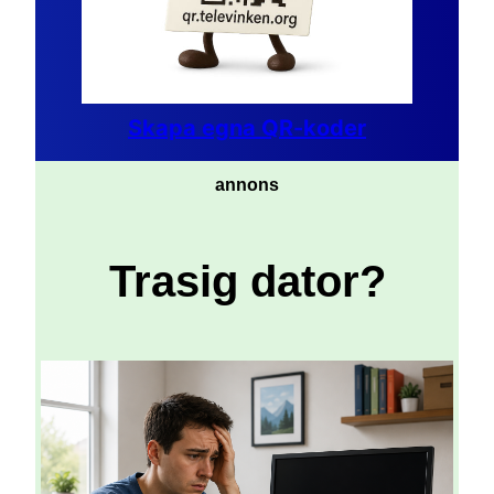
Skapa egna QR-koder
annons
Trasig dator?