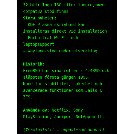
32-bit:
Inga ISO-filer längre, men
compat32-stöd finns
Stora nyheter:
– KDE Plasma-skrivbord kan
installeras direkt vid installation
– Förbättrat Wi-Fi- och
laptopsupport
– Wayland-stöd under utveckling
Historik:
FreeBSD har sina rötter i 4.4BSD och
släpptes första gången 1993.
Känd för stabilitet, säkerhet och
avancerade funktioner som Jails &
ZFS.
Används av:
Netflix, Sony
PlayStation, Juniper, NetApp m.fl.
(Terminalstil – uppdaterad augusti