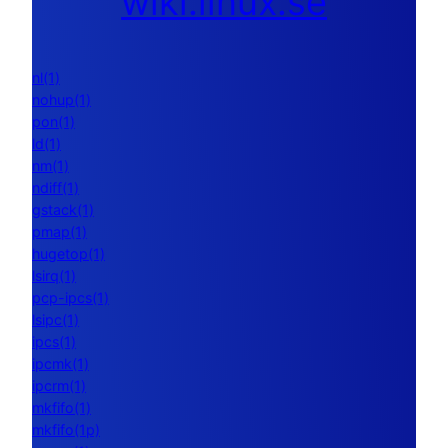
wiki.linux.se
nl(1)
nohup(1)
pon(1)
ld(1)
nm(1)
ndiff(1)
gstack(1)
pmap(1)
hugetop(1)
lsirq(1)
pcp-ipcs(1)
lsipc(1)
ipcs(1)
ipcmk(1)
ipcrm(1)
mkfifo(1)
mkfifo(1p)