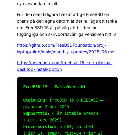
nya användare rejält.
För den som tidigare tvekat att ge FreeBSD en
chans på den egna datorn är det nu läge att tänka
om. FreeBSD 15 är på väg att bli den mest
tillgängliga och skrivbordsvänliga versionen hittills.
https://github.com/FreeBSDFoundation/proj-
laptop/blob/main/monthly-updates/2025-06.md
https://ostechnix.com/freebsd-15-kde-plasma-
desktop-install-option
FreeBSD 15 – Faktaöversikt
Utgivning:
FreeBSD 15.0 RELEASE –
planerad 2 dec 2025
Supporttid:
4 år (stable branch
t.o.m. dec 2029)
Processorstöd:
amd64, aarch64
(Tier 1); armv7, riscv64 (Tier 2)