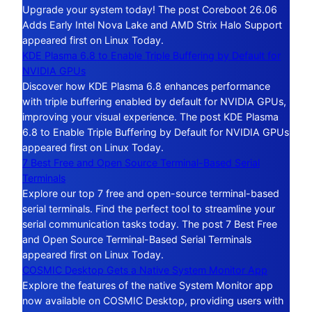
Upgrade your system today! The post Coreboot 26.06
Adds Early Intel Nova Lake and AMD Strix Halo Support
appeared first on Linux Today.
KDE Plasma 6.8 to Enable Triple Buffering by Default for
NVIDIA GPUs
Discover how KDE Plasma 6.8 enhances performance
with triple buffering enabled by default for NVIDIA GPUs,
improving your visual experience. The post KDE Plasma
6.8 to Enable Triple Buffering by Default for NVIDIA GPUs
appeared first on Linux Today.
7 Best Free and Open Source Terminal-Based Serial
Terminals
Explore our top 7 free and open-source terminal-based
serial terminals. Find the perfect tool to streamline your
serial communication tasks today. The post 7 Best Free
and Open Source Terminal-Based Serial Terminals
appeared first on Linux Today.
COSMIC Desktop Gets a Native System Monitor App
Explore the features of the native System Monitor app
now available on COSMIC Desktop, providing users with