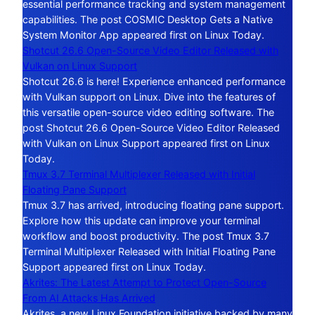
essential performance tracking and system management
capabilities. The post COSMIC Desktop Gets a Native
System Monitor App appeared first on Linux Today.
Shotcut 26.6 Open-Source Video Editor Released with
Vulkan on Linux Support
Shotcut 26.6 is here! Experience enhanced performance
with Vulkan support on Linux. Dive into the features of
this versatile open-source video editing software. The
post Shotcut 26.6 Open-Source Video Editor Released
with Vulkan on Linux Support appeared first on Linux
Today.
Tmux 3.7 Terminal Multiplexer Released with Initial
Floating Pane Support
Tmux 3.7 has arrived, introducing floating pane support.
Explore how this update can improve your terminal
workflow and boost productivity. The post Tmux 3.7
Terminal Multiplexer Released with Initial Floating Pane
Support appeared first on Linux Today.
Akrites: The Latest Attempt to Protect Open-Source
From AI Attacks Has Arrived
Akrites, a new Linux Foundation initiative backed by many