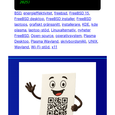
2025)
BSD
, 
energieffektivitet
, 
freebsd
, 
FreeBSD 15
, 
FreeBSD desktop
, 
FreeBSD installer
, 
FreeBSD
laptops
, 
grafiskt gränssnitt
, 
installerare
, 
KDE
, 
kde
plasma
, 
laptop-stöd
, 
Linuxalternativ
, 
nyheter
FreeBSD
, 
Open-source
, 
operativsystem
, 
Plasma
Desktop
, 
Plasma Wayland
, 
skrivbordsmiljö
, 
UNIX
, 
Wayland
, 
Wi-Fi-stöd
, 
x11