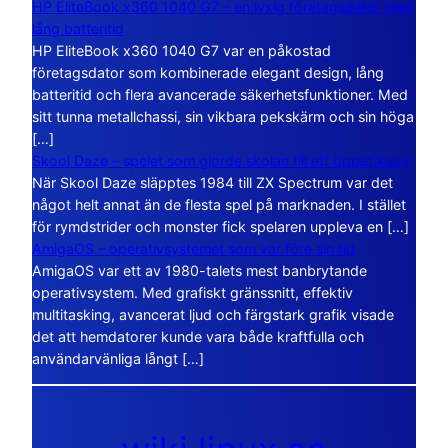
HP EliteBook x360 1040 G7 – en lyxig företagsdator med
lång batteritid
HP EliteBook x360 1040 G7 var en påkostad
företagsdator som kombinerade elegant design, lång
batteritid och flera avancerade säkerhetsfunktioner. Med
sitt tunna metallchassi, sin vikbara pekskärm och sin höga
[…]
Skool Daze – spelet som gjorde skolan till ett öppet kaos
När Skool Daze släpptes 1984 till ZX Spectrum var det
något helt annat än de flesta spel på marknaden. I stället
för rymdstrider och monster fick spelaren uppleva en […]
AmigaOS – operativsystemet som var före sin tid
AmigaOS var ett av 1980-talets mest banbrytande
operativsystem. Med grafiskt gränssnitt, effektiv
multitasking, avancerat ljud och färgstark grafik visade
det att hemdatorer kunde vara både kraftfulla och
användarvänliga långt […]