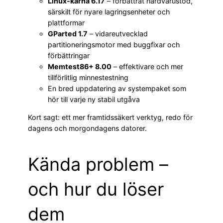
Linux-kärna 6.17
– förbättrat hårdvarustöd,
särskilt för nyare lagringsenheter och
plattformar
GParted 1.7
– vidareutvecklad
partitioneringsmotor med buggfixar och
förbättringar
Memtest86+ 8.00
– effektivare och mer
tillförlitlig minnestestning
En bred uppdatering av systempaket som
hör till varje ny stabil utgåva
Kort sagt: ett mer framtidssäkert verktyg, redo för
dagens och morgondagens datorer.
Kända problem –
och hur du löser
dem