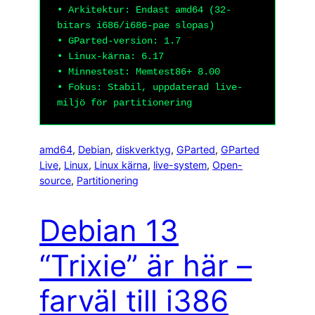
• Arkitektur: Endast amd64 (32-
bitars i686/i686-pae slopas)
• GParted-version: 1.7
• Linux-kärna: 6.17
• Minnestest: Memtest86+ 8.00
• Fokus: Stabil, uppdaterad live-
miljö för partitionering
amd64
, 
Debian
, 
diskverktyg
, 
GParted
, 
GParted
Live
, 
Linux
, 
Linux kärna
, 
live-system
, 
Open-
source
, 
Partitionering
Debian 13
“Trixie” är här –
farväl till i386