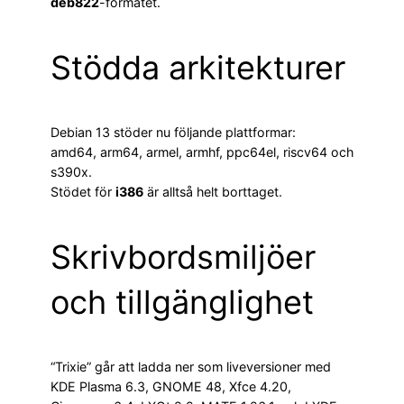
deb822
-formatet.
Stödda arkitekturer
Debian 13 stöder nu följande plattformar:
amd64, arm64, armel, armhf, ppc64el, riscv64 och
s390x.
Stödet för
i386
är alltså helt borttaget.
Skrivbordsmiljöer
och tillgänglighet
“Trixie” går att ladda ner som liveversioner med
KDE Plasma 6.3, GNOME 48, Xfce 4.20,