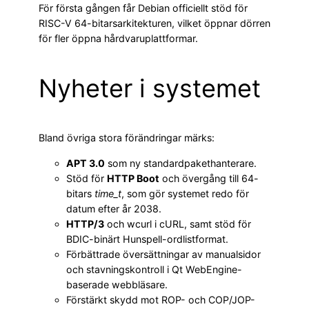
För första gången får Debian officiellt stöd för
RISC-V 64-bitarsarkitekturen, vilket öppnar dörren
för fler öppna hårdvaruplattformar.
Nyheter i systemet
Bland övriga stora förändringar märks:
APT 3.0
som ny standardpakethanterare.
Stöd för
HTTP Boot
och övergång till 64-
bitars
time_t
, som gör systemet redo för
datum efter år 2038.
HTTP/3
och wcurl i cURL, samt stöd för
BDIC-binärt Hunspell-ordlistformat.
Förbättrade översättningar av manualsidor
och stavningskontroll i Qt WebEngine-
baserade webbläsare.
Förstärkt skydd mot ROP- och COP/JOP-