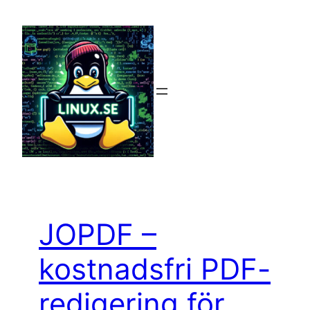
Hoppa
till
innehåll
JOPDF –
kostnadsfri PDF-
redigering för