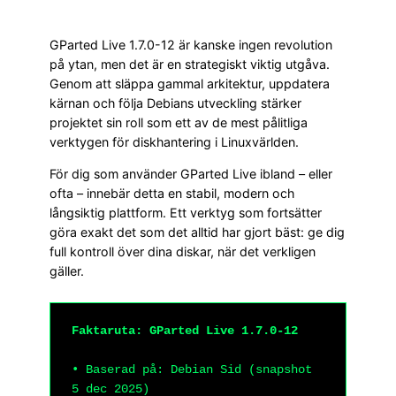
GParted Live 1.7.0-12 är kanske ingen revolution
på ytan, men det är en strategiskt viktig utgåva.
Genom att släppa gammal arkitektur, uppdatera
kärnan och följa Debians utveckling stärker
projektet sin roll som ett av de mest pålitliga
verktygen för diskhantering i Linuxvärlden.
För dig som använder GParted Live ibland – eller
ofta – innebär detta en stabil, modern och
långsiktig plattform. Ett verktyg som fortsätter
göra exakt det som det alltid har gjort bäst: ge dig
full kontroll över dina diskar, när det verkligen
gäller.
Faktaruta: GParted Live 1.7.0-12
• Baserad på: Debian Sid (snapshot
5 dec 2025)