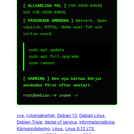
[ ALLVARLIGA FEL ]
CVE-2026-64530
och CVE-2026-64531
[ PÅVERKADE OMRÅDEN ]
Nätverk, Open
vSwitch, NTFS3, NVMe over TCP och
virtio-vsock
sudo apt update

sudo apt full-upgrade

sudo reboot
[ VARNING ] Den nya kärnan börjar
användas först efter omstart.
root@debian:~# uname -r
cve
, 
cybersäkerhet
, 
Debian 13
, 
Debian Linux
, 
Debian Trixie
, 
denial of service
, 
informationsläcka
, 
Kärnuppdatering
, 
Linux
, 
Linux 6.12 LTS
, 