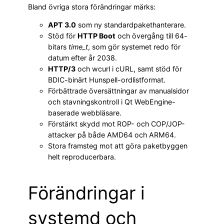
Bland övriga stora förändringar märks:
APT 3.0
som ny standardpakethanterare.
Stöd för
HTTP Boot
och övergång till 64-
bitars
time_t
, som gör systemet redo för
datum efter år 2038.
HTTP/3
och wcurl i cURL, samt stöd för
BDIC-binärt Hunspell-ordlistformat.
Förbättrade översättningar av manualsidor
och stavningskontroll i Qt WebEngine-
baserade webbläsare.
Förstärkt skydd mot ROP- och COP/JOP-
attacker på både AMD64 och ARM64.
Stora framsteg mot att göra paketbyggen
helt reproducerbara.
Förändringar i
systemd och