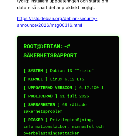
tydlig: installera uppdateringen och starta om
datorn så snart det är praktiskt möjligt.
https://lists.debian.org/debian-security-
announce/2026/msg00316.html
ROOT@DEBIAN:~#
SÄKERHETSRAPPORT
[ SYSTEM ]
Debian 13 “Trixie”
[ KERNEL ]
Linux 6.12 LTS
[ UPPDATERAD VERSION ]
6.12.100-1
[ PUBLICERAD ]
31 juli 2026
[ SÅRBARHETER ]
68 rättade
säkerhetsproblem
[ RISKER ]
Privilegiehöjning,
informationsläckor, minnesfel och
överbelastningsattacker