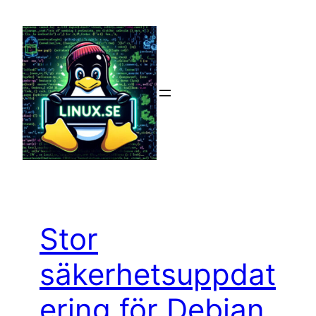
Hoppa
till
innehåll
Stor
säkerhetsuppdat
ering för Debian