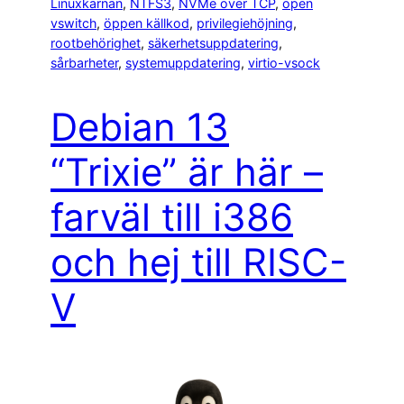
Linuxkärnan
, 
NTFS3
, 
NVMe over TCP
, 
open
vswitch
, 
öppen källkod
, 
privilegiehöjning
, 
rootbehörighet
, 
säkerhetsuppdatering
, 
sårbarheter
, 
systemuppdatering
, 
virtio-vsock
Debian 13
“Trixie” är här –
farväl till i386
och hej till RISC-
V