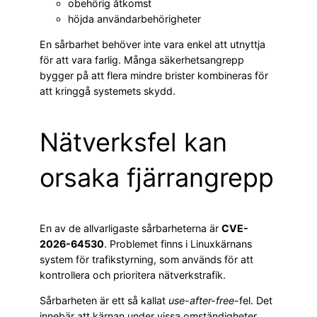
obehörig åtkomst
höjda användarbehörigheter
En sårbarhet behöver inte vara enkel att utnyttja
för att vara farlig. Många säkerhetsangrepp
bygger på att flera mindre brister kombineras för
att kringgå systemets skydd.
Nätverksfel kan
orsaka fjärrangrepp
En av de allvarligaste sårbarheterna är
CVE-
2026-64530
. Problemet finns i Linuxkärnans
system för trafikstyrning, som används för att
kontrollera och prioritera nätverkstrafik.
Sårbarheten är ett så kallat
use-after-free
-fel. Det
innebär att kärnan under vissa omständigheter