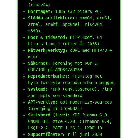
(riscv64)
Borttaget:
i386 (32-bitars PC)
Stödda arkitekturer:
amd64, arm64,
armel, armhf, ppc64el, riscv64,
s390x
Boot & tidsstöd:
HTTP Boot, 64-
bitars
time_t
(efter år 2038)
Nätverk/verktyg:
cURL med HTTP/3 +
wcurl
Säkerhet:
Härdning mot ROP &
COP/JOP på AMD64/ARM64
Reproducerbarhet:
Framsteg mot
byte-för-byte reproducerbara byggen
systemd:
run0
(anv.lösenord),
/tmp
som
tmpfs
som standard
APT-verktyg:
apt modernize-sources
(övergång till deb822)
Skrivbord (live):
KDE Plasma 6.3,
GNOME 48, Xfce 4.20, Cinnamon 6.4,
LXQt 2.2, MATE 1.26.1, LXDE 13
Supportfönster:
till juni 2030