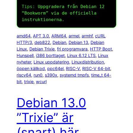
Tips:
Uppgradera från Debian 12
“Bookworm” via de officiella
instruktionerna.
amd64
, 
APT 3.0
, 
ARM64
, 
armel
, 
armhf
, 
cURL
HTTP/3
, 
deb822
, 
Debian
, 
Debian 13
, 
Debian
Linux
, 
Debian Trixie
, 
fri programvara
, 
HTTP Boot
, 
Hunspell
, 
i386 borttaget
, 
Linux 6.12 LTS
, 
Linux
nyheter
, 
Linux uppdatering
, 
Linuxdistribution
, 
öppen källkod
, 
ppc64el
, 
RISC-V
, 
RISC-V 64-bit
, 
riscv64
, 
run0
, 
s390x
, 
systemd tmpfs
, 
time_t 64-
bit
, 
trixie
, 
wcurl
Debian 13.0
”Trixie” är
(snart) här.