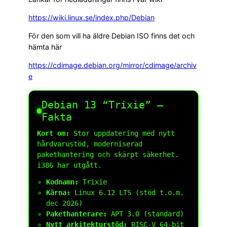
https://wiki.linux.se/index.php/Debian
För den som vill ha äldre Debian ISO finns det och
hämta här
https://cdimage.debian.org/mirror/cdimage/archiv
e
Debian 13 “Trixie” —
Fakta
Kort om:
Stor uppdatering med nytt
hårdvarustöd, moderniserad
pakethantering och skärpt säkerhet.
i386 har utgått.
Kodnamn:
Trixie
Kärna:
Linux 6.12 LTS (stöd t.o.m.
dec 2026)
Pakethanterare:
APT 3.0 (standard)
Nytt arkitekturstöd:
RISC-V 64-bit