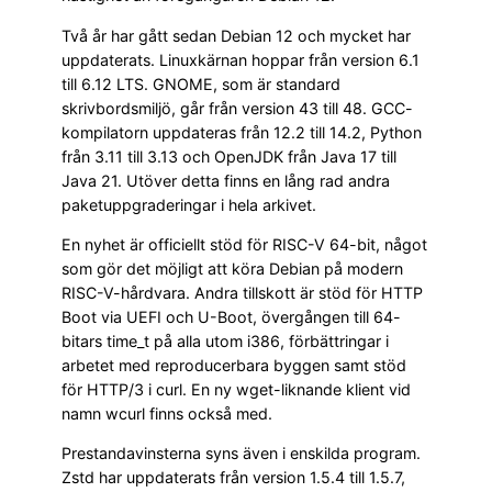
Två år har gått sedan Debian 12 och mycket har
uppdaterats. Linuxkärnan hoppar från version 6.1
till 6.12 LTS. GNOME, som är standard
skrivbordsmiljö, går från version 43 till 48. GCC-
kompilatorn uppdateras från 12.2 till 14.2, Python
från 3.11 till 3.13 och OpenJDK från Java 17 till
Java 21. Utöver detta finns en lång rad andra
paketuppgraderingar i hela arkivet.
En nyhet är officiellt stöd för RISC-V 64-bit, något
som gör det möjligt att köra Debian på modern
RISC-V-hårdvara. Andra tillskott är stöd för HTTP
Boot via UEFI och U-Boot, övergången till 64-
bitars time_t på alla utom i386, förbättringar i
arbetet med reproducerbara byggen samt stöd
för HTTP/3 i curl. En ny wget-liknande klient vid
namn wcurl finns också med.
Prestandavinsterna syns även i enskilda program.
Zstd har uppdaterats från version 1.5.4 till 1.5.7,