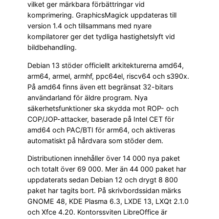
vilket ger märkbara förbättringar vid
komprimering. GraphicsMagick uppdateras till
version 1.4 och tillsammans med nyare
kompilatorer ger det tydliga hastighetslyft vid
bildbehandling.
Debian 13 stöder officiellt arkitekturerna amd64,
arm64, armel, armhf, ppc64el, riscv64 och s390x.
På amd64 finns även ett begränsat 32-bitars
användarland för äldre program. Nya
säkerhetsfunktioner ska skydda mot ROP- och
COP/JOP-attacker, baserade på Intel CET för
amd64 och PAC/BTI för arm64, och aktiveras
automatiskt på hårdvara som stöder dem.
Distributionen innehåller över 14 000 nya paket
och totalt över 69 000. Mer än 44 000 paket har
uppdaterats sedan Debian 12 och drygt 8 800
paket har tagits bort. På skrivbordssidan märks
GNOME 48, KDE Plasma 6.3, LXDE 13, LXQt 2.1.0
och Xfce 4.20. Kontorssviten LibreOffice är