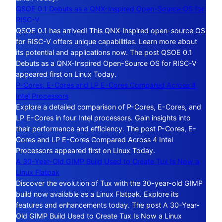
QSOE 0.1 Debuts as a QNX-Inspired Open-Source OS for
RISC-V
QSOE 0.1 has arrived! This QNX-inspired open-source OS
for RISC-V offers unique capabilities. Learn more about
its potential and applications now. The post QSOE 0.1
Debuts as a QNX-Inspired Open-Source OS for RISC-V
appeared first on Linux Today.
P-Cores, E-Cores and LP E-Cores Compared Across 4
Intel Processors
Explore a detailed comparison of P-Cores, E-Cores, and
LP E-Cores in four Intel processors. Gain insights into
their performance and efficiency. The post P-Cores, E-
Cores and LP E-Cores Compared Across 4 Intel
Processors appeared first on Linux Today.
A 30-Year-Old GIMP Build Used to Create Tux Is Now a
Linux Flatpak
Discover the evolution of Tux with the 30-year-old GIMP
build now available as a Linux Flatpak. Explore its
features and enhancements today. The post A 30-Year-
Old GIMP Build Used to Create Tux Is Now a Linux