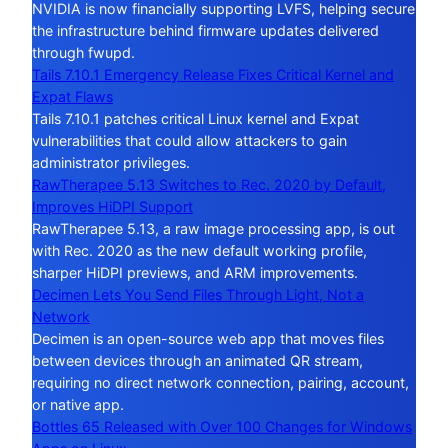
NVIDIA is now financially supporting LVFS, helping secure
the infrastructure behind firmware updates delivered
through fwupd.
Tails 7.10.1 Emergency Release Fixes Critical Kernel and
Expat Flaws
Tails 7.10.1 patches critical Linux kernel and Expat
vulnerabilities that could allow attackers to gain
administrator privileges.
RawTherapee 5.13 Switches to Rec. 2020 by Default,
Improves HiDPI Support
RawTherapee 5.13, a raw image processing app, is out
with Rec. 2020 as the new default working profile,
sharper HiDPI previews, and ARM improvements.
Decimen Lets You Send Files Through Light, Not a
Network
Decimen is an open-source web app that moves files
between devices through an animated QR stream,
requiring no direct network connection, pairing, account,
or native app.
Bottles 65 Released with Over 100 Changes for Windows