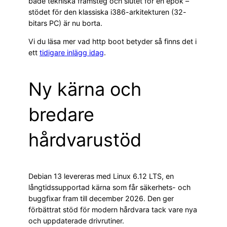
både tekniska framsteg och slutet för en epok –
stödet för den klassiska i386-arkitekturen (32-
bitars PC) är nu borta.
Vi du läsa mer vad http boot betyder så finns det i
ett
tidigare inlägg idag
.
Ny kärna och
bredare
hårdvarustöd
Debian 13 levereras med Linux 6.12 LTS, en
långtidssupportad kärna som får säkerhets- och
buggfixar fram till december 2026. Den ger
förbättrat stöd för modern hårdvara tack vare nya
och uppdaterade drivrutiner.