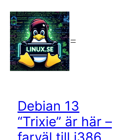
Hoppa
till
innehåll
Debian 13
“Trixie” är här –
farväl till i386