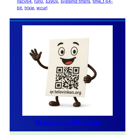
riscv64
, 
run0
, 
s390x
, 
systemd tmpfs
, 
time_t 64-
bit
, 
trixie
, 
wcurl
Skapa egna QR-koder