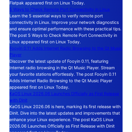
Flatpak appeared first on Linux Today.
5 Ways to Check Remote Port Connectivity in Linux
Learn the 5 essential ways to verify remote port
connectivity in Linux. Improve your network diagnostics
and ensure optimal performance with these practical tips.
The post 5 Ways to Check Remote Port Connectivity in
Linux appeared first on Linux Today.
Fooyin 0.11 Adds Internet Radio Browsing to the Qt Music
Player
Discover the latest update of Fooyin 0.11, featuring
Internet radio browsing in the Qt Music Player. Stream
your favorite stations effortlessly. The post Fooyin 0.11
Adds Internet Radio Browsing to the Qt Music Player
appeared first on Linux Today.
KaOS Linux 2026.06 Launches Officially as First Release
with Dinit
KaOS Linux 2026.06 is here, marking its first release with
Dinit. Dive into the latest updates and improvements that
enhance your Linux experience. The post KaOS Linux
2026.06 Launches Officially as First Release with Dinit