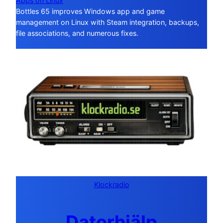
Apps on Linux
Bottles 65 improves Windows app and game
management on Linux with Steam integration, backups,
file associations, and numerous fixes.
Klockradio
Datorhjälp