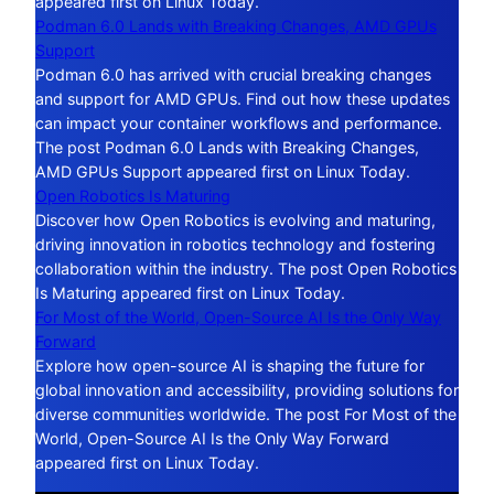
appeared first on Linux Today.
Podman 6.0 Lands with Breaking Changes, AMD GPUs
Support
Podman 6.0 has arrived with crucial breaking changes
and support for AMD GPUs. Find out how these updates
can impact your container workflows and performance.
The post Podman 6.0 Lands with Breaking Changes,
AMD GPUs Support appeared first on Linux Today.
Open Robotics Is Maturing
Discover how Open Robotics is evolving and maturing,
driving innovation in robotics technology and fostering
collaboration within the industry. The post Open Robotics
Is Maturing appeared first on Linux Today.
For Most of the World, Open-Source AI Is the Only Way
Forward
Explore how open-source AI is shaping the future for
global innovation and accessibility, providing solutions for
diverse communities worldwide. The post For Most of the
World, Open-Source AI Is the Only Way Forward
appeared first on Linux Today.