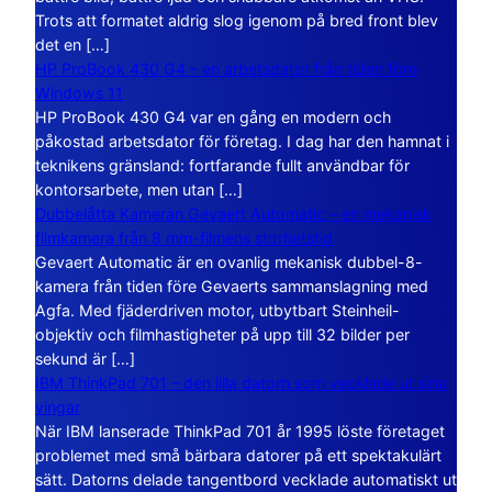
Trots att formatet aldrig slog igenom på bred front blev
det en […]
HP ProBook 430 G4 – en arbetsdator från tiden före
Windows 11
HP ProBook 430 G4 var en gång en modern och
påkostad arbetsdator för företag. I dag har den hamnat i
teknikens gränsland: fortfarande fullt användbar för
kontorsarbete, men utan […]
Dubbelåtta Kameran Gevaert Automatic – en mekanisk
filmkamera från 8 mm-filmens storhetstid
Gevaert Automatic är en ovanlig mekanisk dubbel-8-
kamera från tiden före Gevaerts sammanslagning med
Agfa. Med fjäderdriven motor, utbytbart Steinheil-
objektiv och filmhastigheter på upp till 32 bilder per
sekund är […]
IBM ThinkPad 701 – den lilla datorn som vecklade ut sina
vingar
När IBM lanserade ThinkPad 701 år 1995 löste företaget
problemet med små bärbara datorer på ett spektakulärt
sätt. Datorns delade tangentbord vecklade automatiskt ut