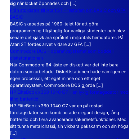
sig när locket öppnades och […]
Från stordator till Atari ST – historien om BASIC och GFA
BASIC
BASIC skapades på 1960-talet för att göra
programmering tillgänglig för vanliga studenter och blev
senare det självklara språket i miljontals hemdatorer. På
Atari ST fördes arvet vidare av GFA […]
Commodore DOS – operativsystemet som bodde i
diskettstationen
När Commodore 64 läste en diskett var det inte bara
datorn som arbetade. Diskettstationen hade nämligen en
egen processor, ett eget minne och ett eget
operativsystem. Commodore DOS gjorde […]
HP EliteBook x360 1040 G7 – en lyxig företagsdator med
lång batteritid
HP EliteBook x360 1040 G7 var en påkostad
företagsdator som kombinerade elegant design, lång
batteritid och flera avancerade säkerhetsfunktioner. Med
sitt tunna metallchassi, sin vikbara pekskärm och sin höga
[…]