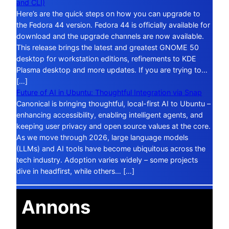
and CLI)
Here’s are the quick steps on how you can upgrade to
the Fedora 44 version. Fedora 44 is officially available for
download and the upgrade channels are now available.
This release brings the latest and greatest GNOME 50
desktop for workstation editions, refinements to KDE
Plasma desktop and more updates. If you are trying to…
[…]
Future of AI in Ubuntu: Thoughtful Integration via Snap
Canonical is bringing thoughtful, local-first AI to Ubuntu –
enhancing accessibility, enabling intelligent agents, and
keeping user privacy and open source values at the core.
As we move through 2026, large language models
(LLMs) and AI tools have become ubiquitous across the
tech industry. Adoption varies widely – some projects
dive in headfirst, while others… […]
Annons