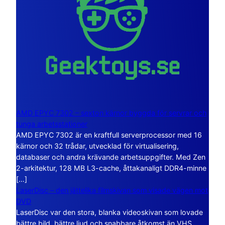
AMD EPYC 7302 – sexton kärnor byggda för servrar och
tunga arbetsstationer
AMD EPYC 7302 är en kraftfull serverprocessor med 16
kärnor och 32 trådar, utvecklad för virtualisering,
databaser och andra krävande arbetsuppgifter. Med Zen
2-arkitektur, 128 MB L3-cache, åttakanaligt DDR4-minne
[…]
LaserDisc – den jättelika filmskivan som visade vägen mot
DVD
LaserDisc var den stora, blanka videoskivan som lovade
bättre bild, bättre ljud och snabbare åtkomst än VHS.