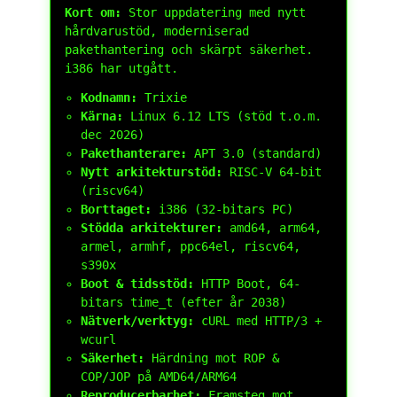
Kort om:
Stor uppdatering med nytt
hårdvarustöd, moderniserad
pakethantering och skärpt säkerhet.
i386 har utgått.
Kodnamn:
Trixie
Kärna:
Linux 6.12 LTS (stöd t.o.m.
dec 2026)
Pakethanterare:
APT 3.0 (standard)
Nytt arkitekturstöd:
RISC-V 64-bit
(riscv64)
Borttaget:
i386 (32-bitars PC)
Stödda arkitekturer:
amd64, arm64,
armel, armhf, ppc64el, riscv64,
s390x
Boot & tidsstöd:
HTTP Boot, 64-
bitars
time_t
(efter år 2038)
Nätverk/verktyg:
cURL med HTTP/3 +
wcurl
Säkerhet:
Härdning mot ROP &
COP/JOP på AMD64/ARM64
Reproducerbarhet:
Framsteg mot