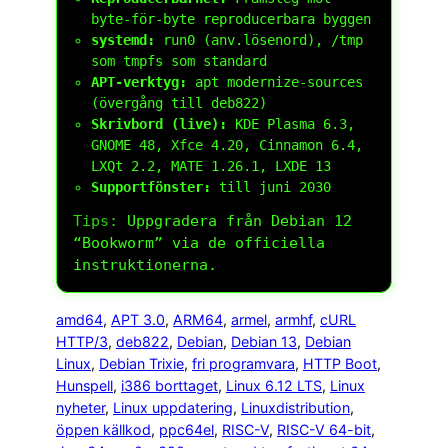
byte-för-byte reproducerbara byggen
systemd:
run0
(anv.lösenord),
/tmp
som
tmpfs
som standard
APT-verktyg:
apt modernize-sources
(övergång till deb822)
Skrivbord (live):
KDE Plasma 6.3,
GNOME 48, Xfce 4.20, Cinnamon 6.4,
LXQt 2.2, MATE 1.26.1, LXDE 13
Supportfönster:
till juni 2030
Tips:
Uppgradera från Debian 12
“Bookworm” via de officiella
instruktionerna.
amd64
, 
APT 3.0
, 
ARM64
, 
armel
, 
armhf
, 
cURL
HTTP/3
, 
deb822
, 
Debian
, 
Debian 13
, 
Debian
Linux
, 
Debian Trixie
, 
fri programvara
, 
HTTP Boot
, 
Hunspell
, 
i386 borttaget
, 
Linux 6.12 LTS
, 
Linux
nyheter
, 
Linux uppdatering
, 
Linuxdistribution
, 
öppen källkod
, 
ppc64el
, 
RISC-V
, 
RISC-V 64-bit
, 