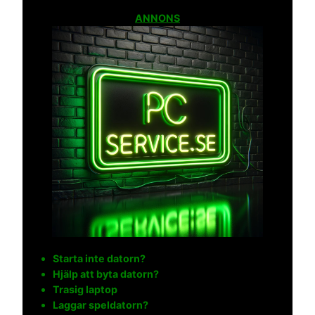
ANNONS
Starta inte datorn?
Hjälp att byta datorn?
Trasig laptop
Laggar speldatorn?