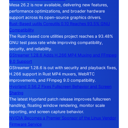
Mesa 26.2 is now available, delivering new features,
performance optimizations, and broader hardware
support across its open-source graphics drivers.
Rust-Based uutils Coreutils 0.10 Reaches 93.5% GNU
Compatibility
The Rust-based core utilities project reaches a 93.48%
GNU test pass rate while improving compatibility,
security, and reliability.
GStreamer 1.28.6 Adds H.266 MP4 Muxing and FFmpeg
9.0 Support
GStreamer 1.28.6 is out with security and playback fixes,
H.266 support in Rust MP4 muxers, WebRTC
improvements, and FFmpeg 9.0 compatibility.
Hyprland 0.56.2 Fixes Fullscreen Behavior and Screen
Sharing
The latest Hyprland patch release improves fullscreen
handling, floating window rendering, monitor scale
reporting, and screen capture behavior.
NVIDIA Becomes a Premier Sponsor of the Linux Vendor
Firmware Service