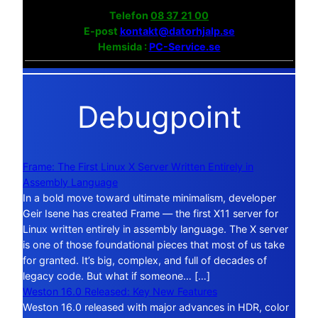
Telefon
08 37 21 00
E-post
kontakt@datorhjalp.se
Hemsida :
PC-Service.se
Debugpoint
Frame: The First Linux X Server Written Entirely in
Assembly Language
In a bold move toward ultimate minimalism, developer
Geir Isene has created Frame — the first X11 server for
Linux written entirely in assembly language. The X server
is one of those foundational pieces that most of us take
for granted. It’s big, complex, and full of decades of
legacy code. But what if someone… […]
Weston 16.0 Released: Key New Features
Weston 16.0 released with major advances in HDR, color