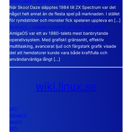
Skool Daze – spelet som gjorde skolan till ett öppet kaos
När Skool Daze släpptes 1984 till ZX Spectrum var det
något helt annat än de flesta spel på marknaden. I stället
för rymdstrider och monster fick spelaren uppleva en […]
AmigaOS – operativsystemet som var före sin tid
AmigaOS var ett av 1980-talets mest banbrytande
operativsystem. Med grafiskt gränssnitt, effektiv
multitasking, avancerat ljud och färgstark grafik visade
det att hemdatorer kunde vara både kraftfulla och
användarvänliga långt […]
wiki.linux.se
nl(1)
nohup(1)
pon(1)
ld(1)