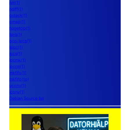
nm(1)
ndiff(1)
gstack(1)
pmap(1)
hugetop(1)
lsirq(1)
pcp-ipcs(1)
lsipc(1)
ipcs(1)
ipcmk(1)
ipcrm(1)
mkfifo(1)
mkfifo(1p)
uconv(1)
iconv(1)
Debian Source list