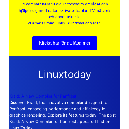
Vi kommer hem till dig i Stockholm området och
hjälper dig med dator, skrivare, kablar, TV, nätverk
och annat tekniskt.
Vi arbetar med Linux, Windows och Mac.
Klicka här för att läsa mer
Linuxtoday
Kraid: A New Compiler for Panfrost
Discover Kraid, the innovative compiler designed for
Panfrost, enhancing performance and efficiency in
graphics rendering. Explore its features today. The post
Kraid: A New Compiler for Panfrost appeared first on
Linux Today.