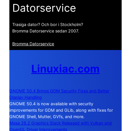
Datorservice
Trasiga dator? Och bor i Stockholm?
Bromma Datorservice sedan 2007.
Bromma Datorservice
Linuxiac.com
GNOME 50.4 Brings GDM Security Fixes and Better
Display Handling
GNOME 50.4 is now available with security
improvements for GDM and GLib, along with fixes for
GNOME Shell, Mutter, GVfs, and more.
Mesa 26.2 Graphics Stack Released with Vulkan and
OpenGL Driver Improvements