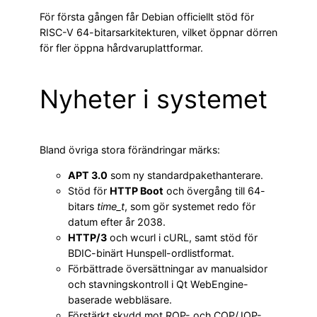
För första gången får Debian officiellt stöd för
RISC-V 64-bitarsarkitekturen, vilket öppnar dörren
för fler öppna hårdvaruplattformar.
Nyheter i systemet
Bland övriga stora förändringar märks:
APT 3.0
som ny standardpakethanterare.
Stöd för
HTTP Boot
och övergång till 64-
bitars
time_t
, som gör systemet redo för
datum efter år 2038.
HTTP/3
och wcurl i cURL, samt stöd för
BDIC-binärt Hunspell-ordlistformat.
Förbättrade översättningar av manualsidor
och stavningskontroll i Qt WebEngine-
baserade webbläsare.
Förstärkt skydd mot ROP- och COP/JOP-