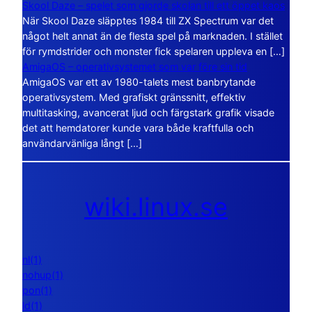
Skool Daze – spelet som gjorde skolan till ett öppet kaos
När Skool Daze släpptes 1984 till ZX Spectrum var det
något helt annat än de flesta spel på marknaden. I stället
för rymdstrider och monster fick spelaren uppleva en […]
AmigaOS – operativsystemet som var före sin tid
AmigaOS var ett av 1980-talets mest banbrytande
operativsystem. Med grafiskt gränssnitt, effektiv
multitasking, avancerat ljud och färgstark grafik visade
det att hemdatorer kunde vara både kraftfulla och
användarvänliga långt […]
wiki.linux.se
nl(1)
nohup(1)
pon(1)
ld(1)