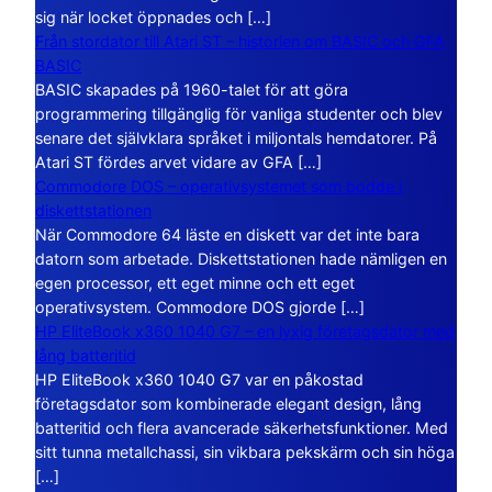
sig när locket öppnades och […]
Från stordator till Atari ST – historien om BASIC och GFA
BASIC
BASIC skapades på 1960-talet för att göra
programmering tillgänglig för vanliga studenter och blev
senare det självklara språket i miljontals hemdatorer. På
Atari ST fördes arvet vidare av GFA […]
Commodore DOS – operativsystemet som bodde i
diskettstationen
När Commodore 64 läste en diskett var det inte bara
datorn som arbetade. Diskettstationen hade nämligen en
egen processor, ett eget minne och ett eget
operativsystem. Commodore DOS gjorde […]
HP EliteBook x360 1040 G7 – en lyxig företagsdator med
lång batteritid
HP EliteBook x360 1040 G7 var en påkostad
företagsdator som kombinerade elegant design, lång
batteritid och flera avancerade säkerhetsfunktioner. Med
sitt tunna metallchassi, sin vikbara pekskärm och sin höga
[…]