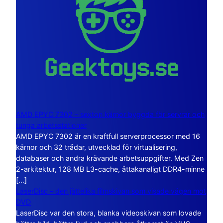
AMD EPYC 7302 – sexton kärnor byggda för servrar och
tunga arbetsstationer
AMD EPYC 7302 är en kraftfull serverprocessor med 16
kärnor och 32 trådar, utvecklad för virtualisering,
databaser och andra krävande arbetsuppgifter. Med Zen
2-arkitektur, 128 MB L3-cache, åttakanaligt DDR4-minne
[…]
LaserDisc – den jättelika filmskivan som visade vägen mot
DVD
LaserDisc var den stora, blanka videoskivan som lovade