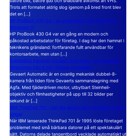
bättre bild, bättre ljud och snabbare åtkomst än VHS.
Trots att formatet aldrig slog igenom på bred front blev
det en […]
HP ProBook 430 G4 – en arbetsdator från tiden före
Windows 11
HP ProBook 430 G4 var en gång en modern och
påkostad arbetsdator för företag. I dag har den hamnat i
teknikens gränsland: fortfarande fullt användbar för
kontorsarbete, men utan […]
Dubbelåtta Kameran Gevaert Automatic – en mekanisk
filmkamera från 8 mm-filmens storhetstid
Gevaert Automatic är en ovanlig mekanisk dubbel-8-
kamera från tiden före Gevaerts sammanslagning med
Agfa. Med fjäderdriven motor, utbytbart Steinheil-
objektiv och filmhastigheter på upp till 32 bilder per
sekund är […]
IBM ThinkPad 701 – den lilla datorn som vecklade ut sina
vingar
När IBM lanserade ThinkPad 701 år 1995 löste företaget
problemet med små bärbara datorer på ett spektakulärt
sätt. Datorns delade tangentbord vecklade automatiskt ut