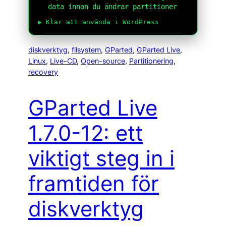
data innan du ändrar partitioner
▶ Klar att använda i WordPress
diskverktyg
, 
filsystem
, 
GParted
, 
GParted Live
, 
Linux
, 
Live-CD
, 
Open-source
, 
Partitionering
, 
recovery
GParted Live
1.7.0-12: ett
viktigt steg in i
framtiden för
diskverktyg