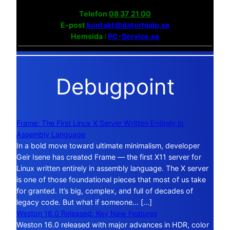
Telefon
08 37 21 00
E-post
kontakt@datorhjalp.se
Hemsida :
PC-Service.se
Debugpoint
Frame: The First Linux X Server Written Entirely in
Assembly Language
In a bold move toward ultimate minimalism, developer
Geir Isene has created Frame — the first X11 server for
Linux written entirely in assembly language. The X server
is one of those foundational pieces that most of us take
for granted. It’s big, complex, and full of decades of
legacy code. But what if someone… […]
Weston 16.0 Released: Key New Features
Weston 16.0 released with major advances in HDR, color