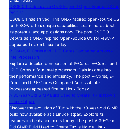
Linux Today.
QSOE 0.1 Debuts as a QNX-Inspired Open-Source OS for
RISC-V
QSOE 0.1 has arrived! This QNX-inspired open-source OS
for RISC-V offers unique capabilities. Learn more about
its potential and applications now. The post QSOE 0.1
Debuts as a QNX-Inspired Open-Source OS for RISC-V
appeared first on Linux Today.
P-Cores, E-Cores and LP E-Cores Compared Across 4
Intel Processors
Explore a detailed comparison of P-Cores, E-Cores, and
LP E-Cores in four Intel processors. Gain insights into
their performance and efficiency. The post P-Cores, E-
Cores and LP E-Cores Compared Across 4 Intel
Processors appeared first on Linux Today.
A 30-Year-Old GIMP Build Used to Create Tux Is Now a
Linux Flatpak
Discover the evolution of Tux with the 30-year-old GIMP
build now available as a Linux Flatpak. Explore its
features and enhancements today. The post A 30-Year-
Old GIMP Build Used to Create Tux Is Now a Linux