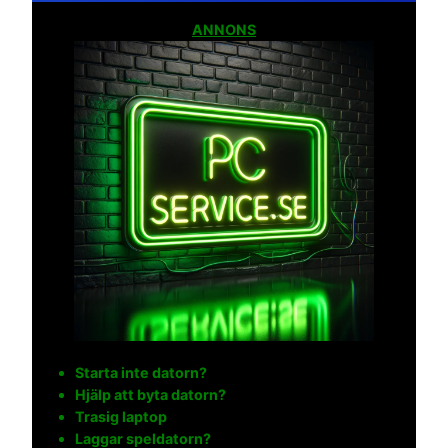
ANNONS
Starta inte datorn?
Hjälp att byta datorn?
Trasig laptop
Laggar speldatorn?