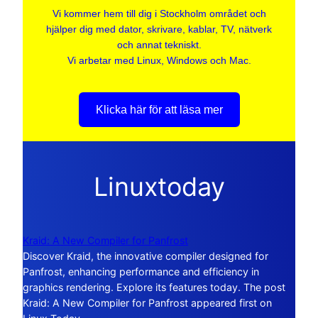
Vi kommer hem till dig i Stockholm området och
hjälper dig med dator, skrivare, kablar, TV, nätverk
och annat tekniskt.
Vi arbetar med Linux, Windows och Mac.
Klicka här för att läsa mer
Linuxtoday
Kraid: A New Compiler for Panfrost
Discover Kraid, the innovative compiler designed for
Panfrost, enhancing performance and efficiency in
graphics rendering. Explore its features today. The post
Kraid: A New Compiler for Panfrost appeared first on