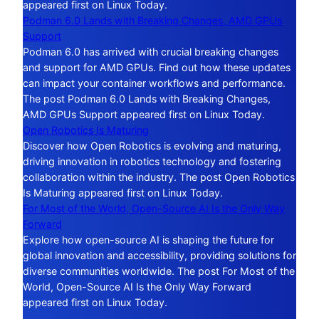
appeared first on Linux Today.
Podman 6.0 Lands with Breaking Changes, AMD GPUs
Support
Podman 6.0 has arrived with crucial breaking changes
and support for AMD GPUs. Find out how these updates
can impact your container workflows and performance.
The post Podman 6.0 Lands with Breaking Changes,
AMD GPUs Support appeared first on Linux Today.
Open Robotics Is Maturing
Discover how Open Robotics is evolving and maturing,
driving innovation in robotics technology and fostering
collaboration within the industry. The post Open Robotics
Is Maturing appeared first on Linux Today.
For Most of the World, Open-Source AI Is the Only Way
Forward
Explore how open-source AI is shaping the future for
global innovation and accessibility, providing solutions for
diverse communities worldwide. The post For Most of the
World, Open-Source AI Is the Only Way Forward
appeared first on Linux Today.