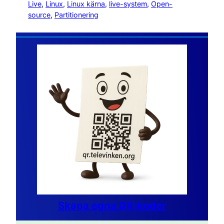
Live
, 
Linux
, 
Linux kärna
, 
live-system
, 
Open-
source
, 
Partitionering
Skapa egna QR-koder