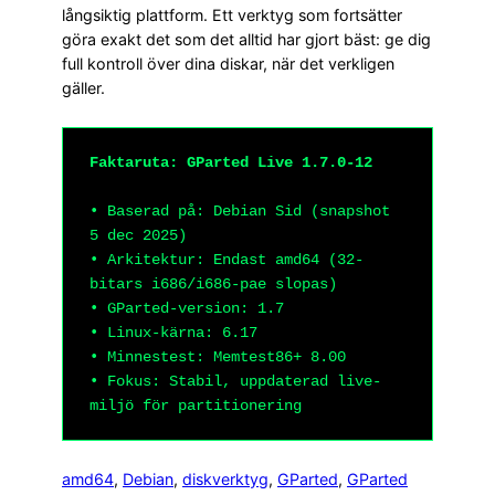
långsiktig plattform. Ett verktyg som fortsätter
göra exakt det som det alltid har gjort bäst: ge dig
full kontroll över dina diskar, när det verkligen
gäller.
Faktaruta: GParted Live 1.7.0-12
• Baserad på: Debian Sid (snapshot
5 dec 2025)
• Arkitektur: Endast amd64 (32-
bitars i686/i686-pae slopas)
• GParted-version: 1.7
• Linux-kärna: 6.17
• Minnestest: Memtest86+ 8.00
• Fokus: Stabil, uppdaterad live-
miljö för partitionering
amd64
, 
Debian
, 
diskverktyg
, 
GParted
, 
GParted