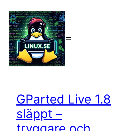
Hoppa
till
innehåll
GParted Live 1.8
släppt –
tryggare och