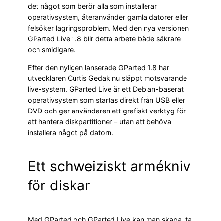
det något som berör alla som installerar
operativsystem, återanvänder gamla datorer eller
felsöker lagringsproblem. Med den nya versionen
GParted Live 1.8 blir detta arbete både säkrare
och smidigare.
Efter den nyligen lanserade GParted 1.8 har
utvecklaren Curtis Gedak nu släppt motsvarande
live-system. GParted Live är ett Debian-baserat
operativsystem som startas direkt från USB eller
DVD och ger användaren ett grafiskt verktyg för
att hantera diskpartitioner – utan att behöva
installera något på datorn.
Ett schweiziskt armékniv
för diskar
Med GParted och GParted Live kan man skapa, ta