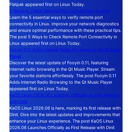
Flatpak appeared first on Linux Today.
5 Ways to Check Remote Port Connectivity in Linux
Learn the 5 essential ways to verify remote port
connectivity in Linux. Improve your network diagnostics
and ensure optimal performance with these practical tips.
The post 5 Ways to Check Remote Port Connectivity in
Linux appeared first on Linux Today.
Fooyin 0.11 Adds Internet Radio Browsing to the Qt Music
Player
Discover the latest update of Fooyin 0.11, featuring
Internet radio browsing in the Qt Music Player. Stream
your favorite stations effortlessly. The post Fooyin 0.11
Adds Internet Radio Browsing to the Qt Music Player
appeared first on Linux Today.
KaOS Linux 2026.06 Launches Officially as First Release
with Dinit
KaOS Linux 2026.06 is here, marking its first release with
Dinit. Dive into the latest updates and improvements that
enhance your Linux experience. The post KaOS Linux
2026.06 Launches Officially as First Release with Dinit