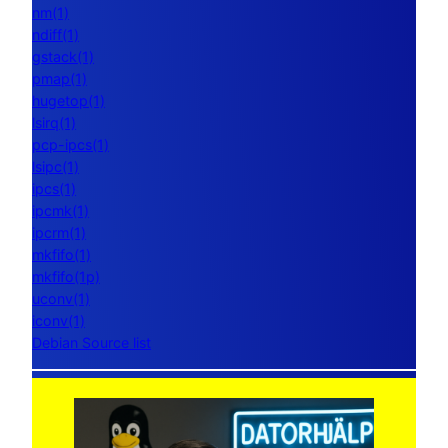
nm(1)
ndiff(1)
gstack(1)
pmap(1)
hugetop(1)
lsirq(1)
pcp-ipcs(1)
lsipc(1)
ipcs(1)
ipcmk(1)
ipcrm(1)
mkfifo(1)
mkfifo(1p)
uconv(1)
iconv(1)
Debian Source list