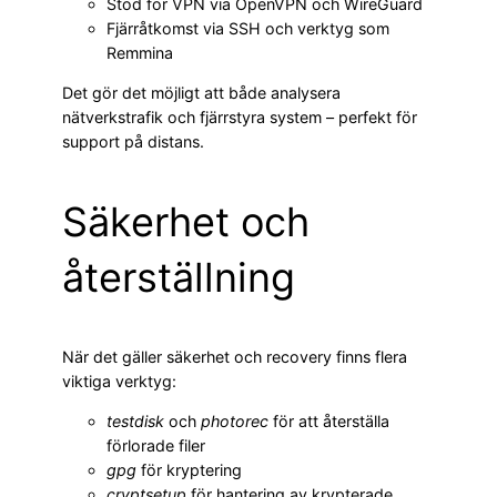
Stöd för VPN via OpenVPN och WireGuard
Fjärråtkomst via SSH och verktyg som
Remmina
Det gör det möjligt att både analysera
nätverkstrafik och fjärrstyra system – perfekt för
support på distans.
Säkerhet och
återställning
När det gäller säkerhet och recovery finns flera
viktiga verktyg:
testdisk
och
photorec
för att återställa
förlorade filer
gpg
för kryptering
cryptsetup
för hantering av krypterade