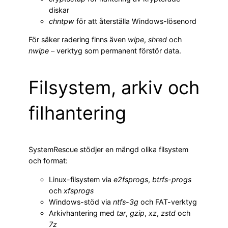
diskar
chntpw
för att återställa Windows-lösenord
För säker radering finns även
wipe
,
shred
och
nwipe
– verktyg som permanent förstör data.
Filsystem, arkiv och
filhantering
SystemRescue stödjer en mängd olika filsystem
och format:
Linux-filsystem via
e2fsprogs
,
btrfs-progs
och
xfsprogs
Windows-stöd via
ntfs-3g
och FAT-verktyg
Arkivhantering med
tar
,
gzip
,
xz
,
zstd
och
7z