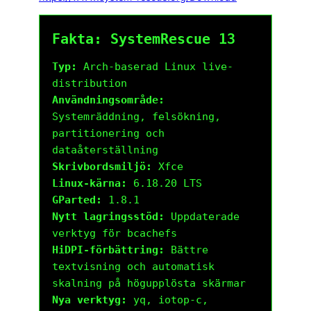
Fakta: SystemRescue 13
Typ:
Arch-baserad Linux live-
distribution
Användningsområde:
Systemräddning, felsökning,
partitionering och
dataåterställning
Skrivbordsmiljö:
Xfce
Linux-kärna:
6.18.20 LTS
GParted:
1.8.1
Nytt lagringsstöd:
Uppdaterade
verktyg för bcachefs
HiDPI-förbättring:
Bättre
textvisning och automatisk
skalning på högupplösta skärmar
Nya verktyg:
yq, iotop-c,