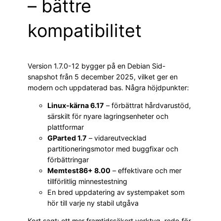
– bättre
kompatibilitet
Version 1.7.0-12 bygger på en Debian Sid-
snapshot från 5 december 2025, vilket ger en
modern och uppdaterad bas. Några höjdpunkter:
Linux-kärna 6.17
– förbättrat hårdvarustöd,
särskilt för nyare lagringsenheter och
plattformar
GParted 1.7
– vidareutvecklad
partitioneringsmotor med buggfixar och
förbättringar
Memtest86+ 8.00
– effektivare och mer
tillförlitlig minnestestning
En bred uppdatering av systempaket som
hör till varje ny stabil utgåva
Kort sagt: ett mer framtidssäkert verktyg, redo för