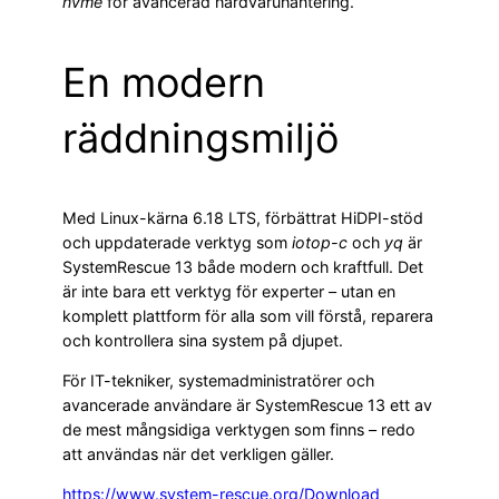
nvme
för avancerad hårdvaruhantering.
En modern
räddningsmiljö
Med Linux-kärna 6.18 LTS, förbättrat HiDPI-stöd
och uppdaterade verktyg som
iotop-c
och
yq
är
SystemRescue 13 både modern och kraftfull. Det
är inte bara ett verktyg för experter – utan en
komplett plattform för alla som vill förstå, reparera
och kontrollera sina system på djupet.
För IT-tekniker, systemadministratörer och
avancerade användare är SystemRescue 13 ett av
de mest mångsidiga verktygen som finns – redo
att användas när det verkligen gäller.
https://www.system-rescue.org/Download