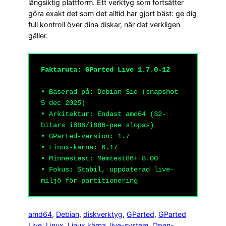
långsiktig plattform. Ett verktyg som fortsätter
göra exakt det som det alltid har gjort bäst: ge dig
full kontroll över dina diskar, när det verkligen
gäller.
Faktaruta: GParted Live 1.7.0-12
• Baserad på: Debian Sid (snapshot
5 dec 2025)
• Arkitektur: Endast amd64 (32-
bitars i686/i686-pae slopas)
• GParted-version: 1.7
• Linux-kärna: 6.17
• Minnestest: Memtest86+ 8.00
• Fokus: Stabil, uppdaterad live-
miljö för partitionering
amd64
, 
Debian
, 
diskverktyg
, 
GParted
, 
GParted
Live
, 
Linux
, 
Linux kärna
, 
live-system
, 
Open-