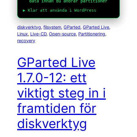
data innan du ändrar partitioner
▶ Klar att använda i WordPress
diskverktyg
, 
filsystem
, 
GParted
, 
GParted Live
, 
Linux
, 
Live-CD
, 
Open-source
, 
Partitionering
, 
recovery
GParted Live
1.7.0-12: ett
viktigt steg in i
framtiden för
diskverktyg