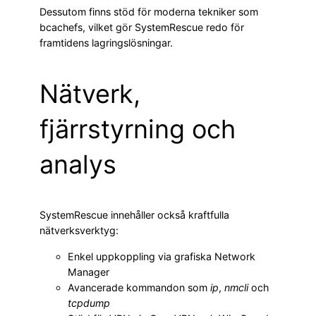
Dessutom finns stöd för moderna tekniker som
bcachefs, vilket gör SystemRescue redo för
framtidens lagringslösningar.
Nätverk,
fjärrstyrning och
analys
SystemRescue innehåller också kraftfulla
nätverksverktyg:
Enkel uppkoppling via grafiska Network
Manager
Avancerade kommandon som
ip
,
nmcli
och
tcpdump