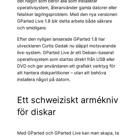
det något som berör alla som installerar
operativsystem, återanvänder gamla datorer eller
felsöker lagringsproblem. Med den nya versionen
GParted Live 1.8 blir detta arbete både säkrare
och smidigare.
Efter den nyligen lanserade GParted 1.8 har
utvecklaren Curtis Gedak nu släppt motsvarande
live-system. GParted Live är ett Debian-baserat
operativsystem som startas direkt från USB eller
DVD och ger användaren ett grafiskt verktyg för
att hantera diskpartitioner – utan att behöva
installera något på datorn.
Ett schweiziskt armékniv
för diskar
Med GParted och GParted Live kan man skapa, ta