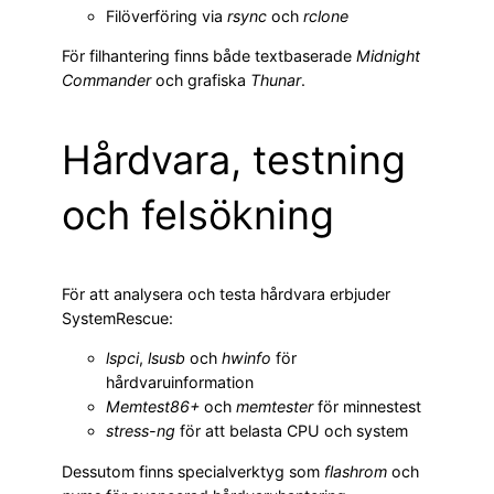
Filöverföring via
rsync
och
rclone
För filhantering finns både textbaserade
Midnight
Commander
och grafiska
Thunar
.
Hårdvara, testning
och felsökning
För att analysera och testa hårdvara erbjuder
SystemRescue:
lspci
,
lsusb
och
hwinfo
för
hårdvaruinformation
Memtest86+
och
memtester
för minnestest
stress-ng
för att belasta CPU och system
Dessutom finns specialverktyg som
flashrom
och