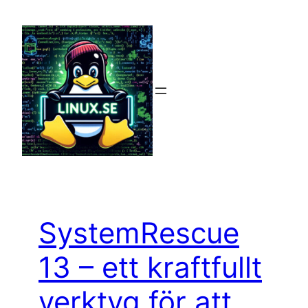
Hoppa
till
innehåll
SystemRescue
13 – ett kraftfullt
verktyg för att