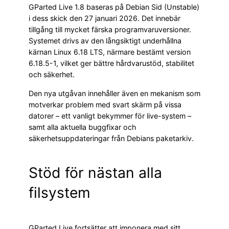
GParted Live 1.8 baseras på Debian Sid (Unstable)
i dess skick den 27 januari 2026. Det innebär
tillgång till mycket färska programvaruversioner.
Systemet drivs av den långsiktigt underhållna
kärnan Linux 6.18 LTS, närmare bestämt version
6.18.5-1, vilket ger bättre hårdvarustöd, stabilitet
och säkerhet.
Den nya utgåvan innehåller även en mekanism som
motverkar problem med svart skärm på vissa
datorer – ett vanligt bekymmer för live-system –
samt alla aktuella buggfixar och
säkerhetsuppdateringar från Debians paketarkiv.
Stöd för nästan alla
filsystem
GParted Live fortsätter att imponera med sitt