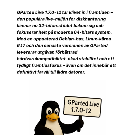
GParted Live 1.7.0-12 tar klivet in i framtiden –
den populära live-miljön för diskhantering
lämnar nu 32-bitarsstödet bakom sig och
fokuserar helt på moderna 64-bitars system.
Med en uppdaterad Debian-bas, Linux-kärna
6.17 och den senaste versionen av GParted
levererar utgåvan förbättrad
hårdvarukompatibilitet, ökad stabilitet och ett
tydligt framtidsfokus – även om det innebär ett
definitivt farväl till äldre datorer.