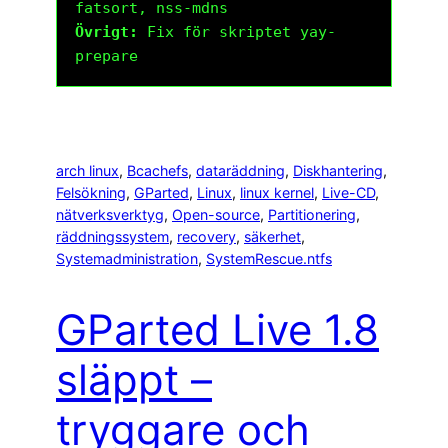
fatsort, nss-mdns
Övrigt:
Fix för skriptet yay-
prepare
arch linux
, 
Bcachefs
, 
dataräddning
, 
Diskhantering
, 
Felsökning
, 
GParted
, 
Linux
, 
linux kernel
, 
Live-CD
, 
nätverksverktyg
, 
Open-source
, 
Partitionering
, 
räddningssystem
, 
recovery
, 
säkerhet
, 
Systemadministration
, 
SystemRescue.ntfs
GParted Live 1.8
släppt –
tryggare och