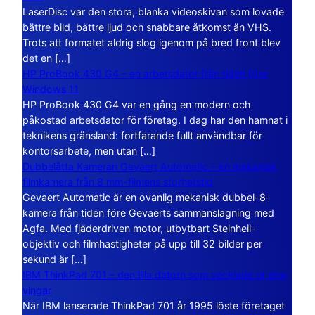
LaserDisc var den stora, blanka videoskivan som lovade
bättre bild, bättre ljud och snabbare åtkomst än VHS.
Trots att formatet aldrig slog igenom på bred front blev
det en […]
HP ProBook 430 G4 – en arbetsdator från tiden före
Windows 11
HP ProBook 430 G4 var en gång en modern och
påkostad arbetsdator för företag. I dag har den hamnat i
teknikens gränsland: fortfarande fullt användbar för
kontorsarbete, men utan […]
Dubbelåtta Kameran Gevaert Automatic – en mekanisk
filmkamera från 8 mm-filmens storhetstid
Gevaert Automatic är en ovanlig mekanisk dubbel-8-
kamera från tiden före Gevaerts sammanslagning med
Agfa. Med fjäderdriven motor, utbytbart Steinheil-
objektiv och filmhastigheter på upp till 32 bilder per
sekund är […]
IBM ThinkPad 701 – den lilla datorn som vecklade ut sina
vingar
När IBM lanserade ThinkPad 701 år 1995 löste företaget