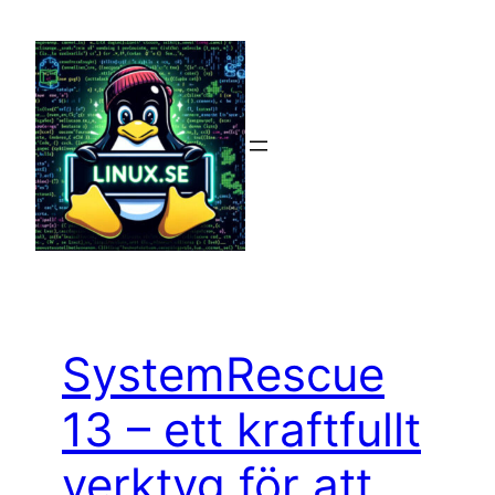
Hoppa
till
innehåll
SystemRescue
13 – ett kraftfullt
verktyg för att