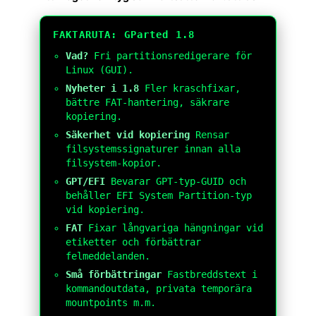
FAKTARUTA: GParted 1.8
Vad?
Fri partitionsredigerare för
Linux (GUI).
Nyheter i 1.8
Fler kraschfixar,
bättre FAT-hantering, säkrare
kopiering.
Säkerhet vid kopiering
Rensar
filsystemssignaturer innan alla
filsystem-kopior.
GPT/EFI
Bevarar GPT-typ-GUID och
behåller EFI System Partition-typ
vid kopiering.
FAT
Fixar långvariga hängningar vid
etiketter och förbättrar
felmeddelanden.
Små förbättringar
Fastbreddstext i
kommandoutdata, privata temporära
mountpoints m.m.