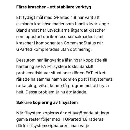
Färre krascher – ett stabilare verktyg
Ett tydligt mål med GParted 1.8 har varit att
eliminera kraschscenarier som funnits kvar länge.
Bland annat har utvecklarna åtgärdat krascher
som uppstod om ikonresurser saknades samt
krascher i komponenten CommandStatus när
GParted kompilerades utan optimering.
Dessutom har långvariga låsningar kopplade till
hantering av FAT-filsystem lösts. Särskilt
problematiskt var situationer där en FAT-etikett
råkade ha samma namn som en post i filsystemets
rotkatalog, vilket kunde få programmet att frysa
helt. Dessa problem är nu åtgärdade.
Säkrare kopiering av filsystem
När filsystem kopieras är det avgörande att inga
gamla rester följer med. I GParted 1.8 raderas
därför filsystemssignaturer innan varje