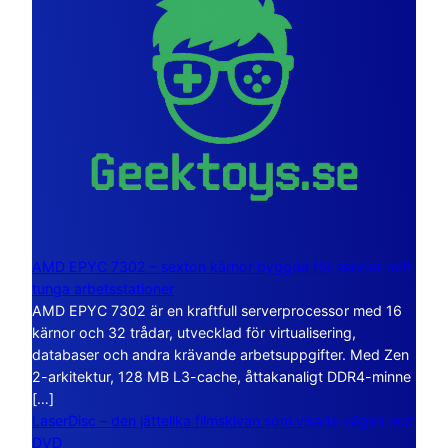
AMD EPYC 7302 – sexton kärnor byggda för servrar och
tunga arbetsstationer
AMD EPYC 7302 är en kraftfull serverprocessor med 16
kärnor och 32 trådar, utvecklad för virtualisering,
databaser och andra krävande arbetsuppgifter. Med Zen
2-arkitektur, 128 MB L3-cache, åttakanaligt DDR4-minne
[…]
LaserDisc – den jättelika filmskivan som visade vägen mot
DVD