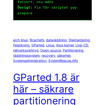
fatsort, nss-mdns
Övrigt:
Fix för skriptet yay-
prepare
arch linux
, 
Bcachefs
, 
dataräddning
, 
Diskhantering
, 
Felsökning
, 
GParted
, 
Linux
, 
linux kernel
, 
Live-CD
, 
nätverksverktyg
, 
Open-source
, 
Partitionering
, 
räddningssystem
, 
recovery
, 
säkerhet
, 
Systemadministration
, 
SystemRescue.ntfs
GParted 1.8 är
här – säkrare
partitionering