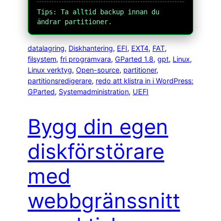
Tips: Ta alltid backup innan du
ändrar partitioner.
datalagring
, 
Diskhantering
, 
EFI
, 
EXT4
, 
FAT
, 
filsystem
, 
fri programvara
, 
GParted 1.8
, 
gpt
, 
Linux
, 
Linux verktyg
, 
Open-source
, 
partitioner
, 
partitionsredigerare
, 
redo att klistra in i WordPress:
GParted
, 
Systemadministration
, 
UEFI
Bygg din egen
diskförstörare
med
webbgränssnitt