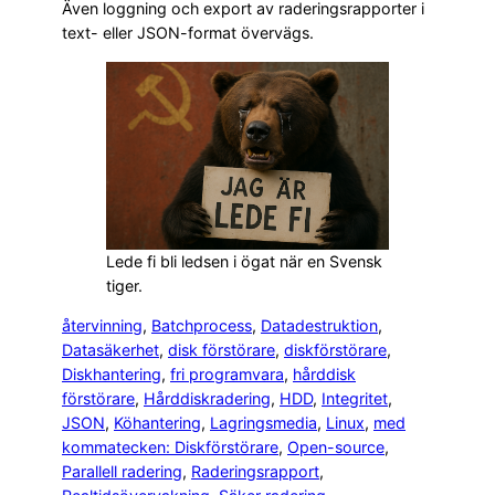
Även loggning och export av raderingsrapporter i
text- eller JSON-format övervägs.
Lede fi bli ledsen i ögat när en Svensk
tiger.
återvinning
, 
Batchprocess
, 
Datadestruktion
, 
Datasäkerhet
, 
disk förstörare
, 
diskförstörare
, 
Diskhantering
, 
fri programvara
, 
hårddisk
förstörare
, 
Hårddiskradering
, 
HDD
, 
Integritet
, 
JSON
, 
Köhantering
, 
Lagringsmedia
, 
Linux
, 
med
kommatecken: Diskförstörare
, 
Open-source
, 
Parallell radering
, 
Raderingsrapport
, 