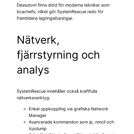
Dessutom finns stöd för moderna tekniker som
bcachefs, vilket gör SystemRescue redo för
framtidens lagringslösningar.
Nätverk,
fjärrstyrning och
analys
SystemRescue innehåller också kraftfulla
nätverksverktyg:
Enkel uppkoppling via grafiska Network
Manager
Avancerade kommandon som
ip
,
nmcli
och
tcpdump