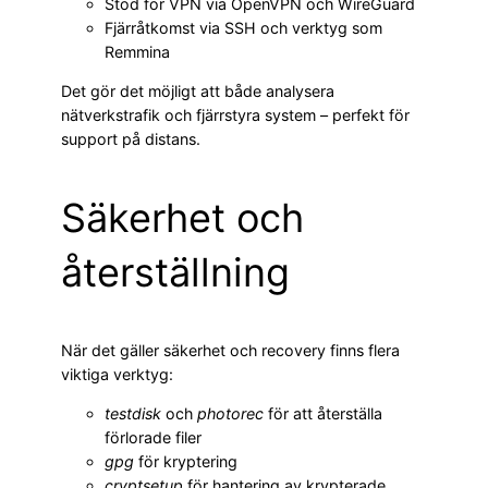
Stöd för VPN via OpenVPN och WireGuard
Fjärråtkomst via SSH och verktyg som
Remmina
Det gör det möjligt att både analysera
nätverkstrafik och fjärrstyra system – perfekt för
support på distans.
Säkerhet och
återställning
När det gäller säkerhet och recovery finns flera
viktiga verktyg:
testdisk
och
photorec
för att återställa
förlorade filer
gpg
för kryptering
cryptsetup
för hantering av krypterade