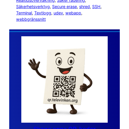
Realtidsövervakning
, 
Säker radering
, 
Säkerhetsverktyg
, 
Secure erase
, 
shred
, 
SSH
, 
Terminal
, 
Textlogg
, 
udev
, 
webapp
, 
webbgränssnitt
Skapa egna QR-koder