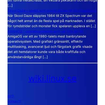
sitt tunna metallchassi, sin vikbara pekskärm och sin höga
[…]
Skool Daze – spelet som gjorde skolan till ett öppet kaos
När Skool Daze släpptes 1984 till ZX Spectrum var det
något helt annat än de flesta spel på marknaden. I stället
för rymdstrider och monster fick spelaren uppleva en […]
AmigaOS – operativsystemet som var före sin tid
AmigaOS var ett av 1980-talets mest banbrytande
operativsystem. Med grafiskt gränssnitt, effektiv
multitasking, avancerat ljud och färgstark grafik visade
det att hemdatorer kunde vara både kraftfulla och
användarvänliga långt […]
wiki.linux.se
nl(1)
nohup(1)