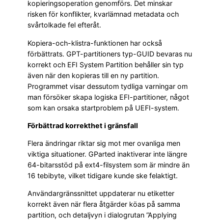
kopieringsoperation genomförs. Det minskar
risken för konflikter, kvarlämnad metadata och
svårtolkade fel efteråt.
Kopiera-och-klistra-funktionen har också
förbättrats. GPT-partitioners typ-GUID bevaras nu
korrekt och EFI System Partition behåller sin typ
även när den kopieras till en ny partition.
Programmet visar dessutom tydliga varningar om
man försöker skapa logiska EFI-partitioner, något
som kan orsaka startproblem på UEFI-system.
Förbättrad korrekthet i gränsfall
Flera ändringar riktar sig mot mer ovanliga men
viktiga situationer. GParted inaktiverar inte längre
64-bitarsstöd på ext4-filsystem som är mindre än
16 tebibyte, vilket tidigare kunde ske felaktigt.
Användargränssnittet uppdaterar nu etiketter
korrekt även när flera åtgärder köas på samma
partition, och detaljvyn i dialogrutan ”Applying