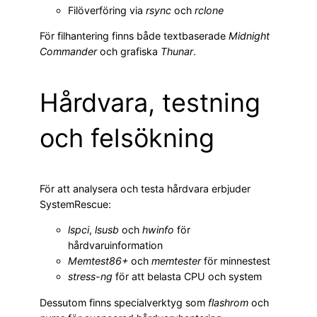
Filöverföring via
rsync
och
rclone
För filhantering finns både textbaserade
Midnight
Commander
och grafiska
Thunar
.
Hårdvara, testning
och felsökning
För att analysera och testa hårdvara erbjuder
SystemRescue:
lspci
,
lsusb
och
hwinfo
för
hårdvaruinformation
Memtest86+
och
memtester
för minnestest
stress-ng
för att belasta CPU och system
Dessutom finns specialverktyg som
flashrom
och