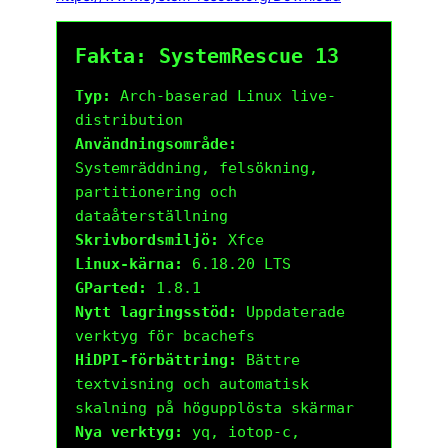
Fakta: SystemRescue 13
Typ:
Arch-baserad Linux live-
distribution
Användningsområde:
Systemräddning, felsökning,
partitionering och
dataåterställning
Skrivbordsmiljö:
Xfce
Linux-kärna:
6.18.20 LTS
GParted:
1.8.1
Nytt lagringsstöd:
Uppdaterade
verktyg för bcachefs
HiDPI-förbättring:
Bättre
textvisning och automatisk
skalning på högupplösta skärmar
Nya verktyg:
yq, iotop-c,