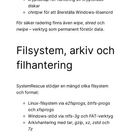
diskar
chntpw
för att återställa Windows-lösenord
För säker radering finns även
wipe
,
shred
och
nwipe
– verktyg som permanent förstör data.
Filsystem, arkiv och
filhantering
SystemRescue stödjer en mängd olika filsystem
och format:
Linux-filsystem via
e2fsprogs
,
btrfs-progs
och
xfsprogs
Windows-stöd via
ntfs-3g
och FAT-verktyg
Arkivhantering med
tar
,
gzip
,
xz
,
zstd
och
7z