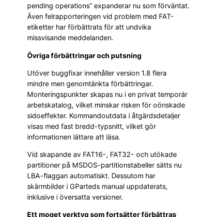
pending operations” expanderar nu som förväntat.
Även felrapporteringen vid problem med FAT-
etiketter har förbättrats för att undvika
missvisande meddelanden.
Övriga förbättringar och putsning
Utöver buggfixar innehåller version 1.8 flera
mindre men genomtänkta förbättringar.
Monteringspunkter skapas nu i en privat temporär
arbetskatalog, vilket minskar risken för oönskade
sidoeffekter. Kommandoutdata i åtgärdsdetaljer
visas med fast bredd-typsnitt, vilket gör
informationen lättare att läsa.
Vid skapande av FAT16-, FAT32- och utökade
partitioner på MSDOS-partitionstabeller sätts nu
LBA-flaggan automatiskt. Dessutom har
skärmbilder i GParteds manual uppdaterats,
inklusive i översatta versioner.
Ett moget verktyg som fortsätter förbättras