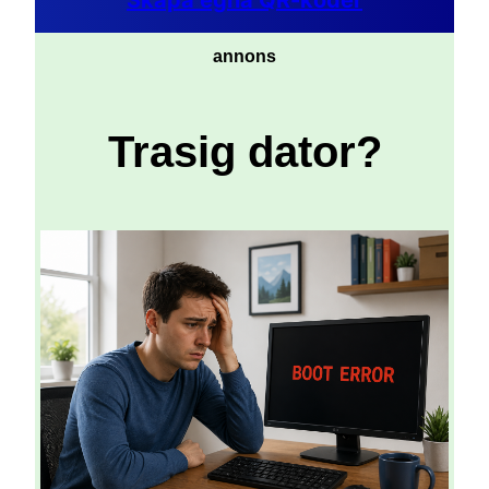
annons
Trasig dator?