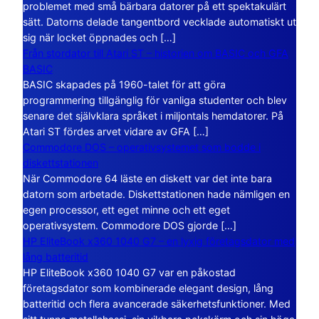
problemet med små bärbara datorer på ett spektakulärt
sätt. Datorns delade tangentbord vecklade automatiskt ut
sig när locket öppnades och […]
Från stordator till Atari ST – historien om BASIC och GFA
BASIC
BASIC skapades på 1960-talet för att göra
programmering tillgänglig för vanliga studenter och blev
senare det självklara språket i miljontals hemdatorer. På
Atari ST fördes arvet vidare av GFA […]
Commodore DOS – operativsystemet som bodde i
diskettstationen
När Commodore 64 läste en diskett var det inte bara
datorn som arbetade. Diskettstationen hade nämligen en
egen processor, ett eget minne och ett eget
operativsystem. Commodore DOS gjorde […]
HP EliteBook x360 1040 G7 – en lyxig företagsdator med
lång batteritid
HP EliteBook x360 1040 G7 var en påkostad
företagsdator som kombinerade elegant design, lång
batteritid och flera avancerade säkerhetsfunktioner. Med