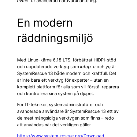
nvme
för avancerad hårdvaruhantering.
En modern
räddningsmiljö
Med Linux-kärna 6.18 LTS, förbättrat HiDPI-stöd
och uppdaterade verktyg som
iotop-c
och
yq
är
SystemRescue 13 både modern och kraftfull. Det
är inte bara ett verktyg för experter – utan en
komplett plattform för alla som vill förstå, reparera
och kontrollera sina system på djupet.
För IT-tekniker, systemadministratörer och
avancerade användare är SystemRescue 13 ett av
de mest mångsidiga verktygen som finns – redo
att användas när det verkligen gäller.
https://www.system-rescue.org/Download