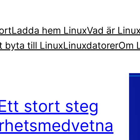
ort
Ladda hem Linux
Vad är Linu
t byta till Linux
Linuxdatorer
Om L
tt stort steg
erhetsmedvetna