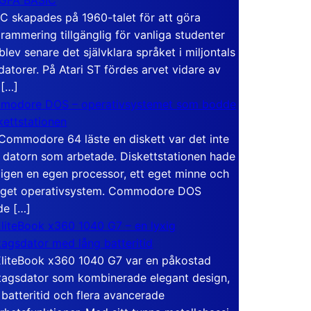
C skapades på 1960-talet för att göra
rammering tillgänglig för vanliga studenter
blev senare det självklara språket i miljontals
atorer. På Atari ST fördes arvet vidare av
 […]
modore DOS – operativsystemet som bodde
skettstationen
Commodore 64 läste en diskett var det inte
 datorn som arbetade. Diskettstationen hade
igen en egen processor, ett eget minne och
eget operativsystem. Commodore DOS
de […]
liteBook x360 1040 G7 – en lyxig
tagsdator med lång batteritid
liteBook x360 1040 G7 var en påkostad
tagsdator som kombinerade elegant design,
 batteritid och flera avancerade