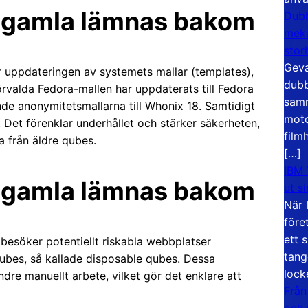
– gamla lämnas bakom
Dubb
meka
stor
Geva
r uppdateringen av systemets mallar (templates),
dubb
valda Fedora-mallen har uppdaterats till Fedora
samm
nde anonymitetsmallarna till Whonix 18. Samtidigt
moto
t. Det förenklar underhållet och stärker säkerheten,
film
 från äldre qubes.
[…]
IBM 
– gamla lämnas bakom
ut s
När 
före
ett 
 besöker potentiellt riskabla webbplatser
tang
ubes, så kallade disposable qubes. Dessa
lock
dre manuellt arbete, vilket gör det enklare att
Från
och