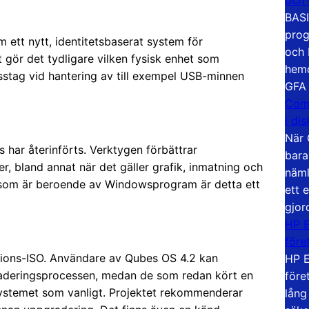
BASI
prog
ett nytt, identitetsbaserat system för
och 
t gör det tydligare vilken fysisk enhet som
hemd
isstag vid hantering av till exempel USB-minnen
GFA
Com
i di
När 
 har återinförts. Verktygen förbättrar
bara
r, bland annat när det gäller grafik, inmatning och
näml
 som är beroende av Windowsprogram är detta ett
ett 
gjor
HP E
före
lations-ISO. Användare av Qubes OS 4.2 kan
HP E
aderingsprocessen, medan de som redan kört en
före
ystemet som vanligt. Projektet rekommenderar
lång