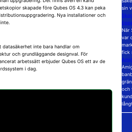
innan uppgradering. Det finns även en känd
säke
rhetskopior skapade före Qubes OS 4.3 kan peka
sin 
stributionsuppgradering. Nya installationer och
Skoo
inte.
öppe
När 
var 
mark
tt datasäkerhet inte bara handlar om
fick
ektur och grundläggande designval. För
Amig
ancerat arbetssätt erbjuder Qubes OS ett av de
Amig
rdssystem i dag.
banb
grän
och 
kund
lång