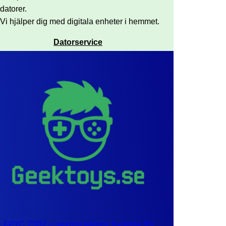
datorer.
Vi hjälper dig med digitala enheter i hemmet.
Datorservice
EPYC 7302 – sexton kärnor byggda för