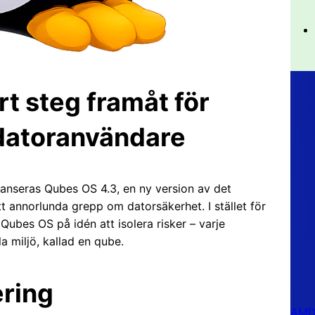
rt steg framåt för
datoranvändare
de lanseras Qubes OS 4.3, en ny version av det
 annorlunda grepp om datorsäkerhet. I stället för
ubes OS på idén att isolera risker – varje
a miljö, kallad en qube.
ering
AMD 