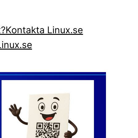
x?
Kontakta Linux.se
inux.se