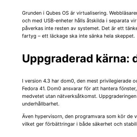
Grunden i Qubes OS är virtualisering. Webb­läsare
och med USB-enheter hålls åtskilda i separata vir
påverkas inte resten av systemet. Det är ett tän
fartyg – ett läckage ska inte sänka hela skeppet.
Uppgraderad kärna: 
I version 4.3 har dom0, den mest privilegierade o
Fedora 41. Dom0 ansvarar för att hantera fönster,
medvetet utan nätverksåtkomst. Uppgraderingen 
underhållbarhet.
Även hypervisorn, den programvara som kör de virt
vilket ger förbättringar i både säkerhet och stabili