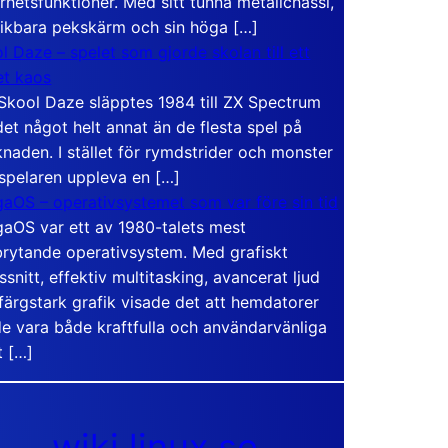
rhetsfunktioner. Med sitt tunna metallchassi,
vikbara pekskärm och sin höga […]
l Daze – spelet som gjorde skolan till ett
t kaos
Skool Daze släpptes 1984 till ZX Spectrum
det något helt annat än de flesta spel på
naden. I stället för rymdstrider och monster
 spelaren uppleva en […]
aOS – operativsystemet som var före sin tid
aOS var ett av 1980-talets mest
rytande operativsystem. Med grafiskt
ssnitt, effektiv multitasking, avancerat ljud
färgstark grafik visade det att hemdatorer
e vara både kraftfulla och användarvänliga
t […]
wiki.linux.se