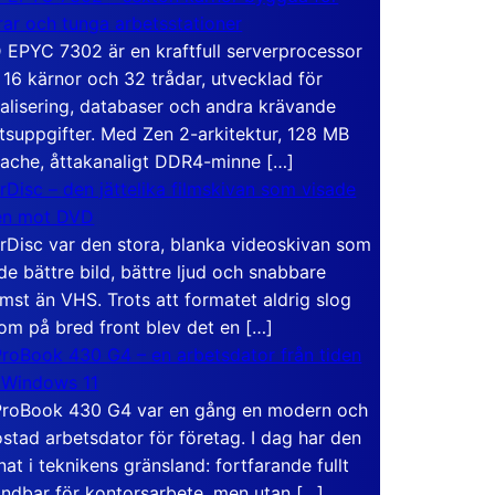
rar och tunga arbetsstationer
EPYC 7302 är en kraftfull serverprocessor
16 kärnor och 32 trådar, utvecklad för
ualisering, databaser och andra krävande
tsuppgifter. Med Zen 2-arkitektur, 128 MB
ache, åttakanaligt DDR4-minne […]
rDisc – den jättelika filmskivan som visade
en mot DVD
rDisc var den stora, blanka videoskivan som
de bättre bild, bättre ljud och snabbare
mst än VHS. Trots att formatet aldrig slog
om på bred front blev det en […]
roBook 430 G4 – en arbetsdator från tiden
 Windows 11
roBook 430 G4 var en gång en modern och
stad arbetsdator för företag. I dag har den
at i teknikens gränsland: fortfarande fullt
ndbar för kontorsarbete, men utan […]