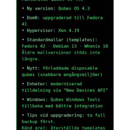
• Ny version:
Qubes OS 4.3
• Dom0:
uppgraderad till Fedora
41
• Hypervisor:
Xen 4.19
• Standardmallar (templates):
Fedora 42 · Debian 13 · Whonix 18
Äldre mallversioner stöds inte
längre.
• Nytt:
förladdade disposable
qubes (snabbare engångsmiljöer)
• Enheter:
moderniserad
tilldelning via “New Devices API”
• Windows:
Qubes Windows Tools
tillbaka med bättre integration
• Tips vid uppgradering:
ta full
backup först.
Känd grej: återställda templates