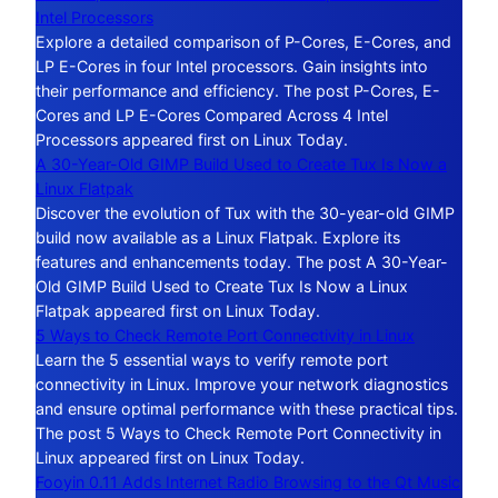
Intel Processors
Explore a detailed comparison of P-Cores, E-Cores, and
LP E-Cores in four Intel processors. Gain insights into
their performance and efficiency. The post P-Cores, E-
Cores and LP E-Cores Compared Across 4 Intel
Processors appeared first on Linux Today.
A 30-Year-Old GIMP Build Used to Create Tux Is Now a
Linux Flatpak
Discover the evolution of Tux with the 30-year-old GIMP
build now available as a Linux Flatpak. Explore its
features and enhancements today. The post A 30-Year-
Old GIMP Build Used to Create Tux Is Now a Linux
Flatpak appeared first on Linux Today.
5 Ways to Check Remote Port Connectivity in Linux
Learn the 5 essential ways to verify remote port
connectivity in Linux. Improve your network diagnostics
and ensure optimal performance with these practical tips.
The post 5 Ways to Check Remote Port Connectivity in
Linux appeared first on Linux Today.
Fooyin 0.11 Adds Internet Radio Browsing to the Qt Music