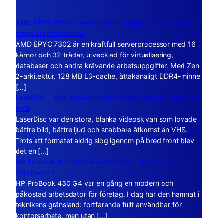
AMD EPYC 7302 – sexton kärnor byggda för servrar och
tunga arbetsstationer
AMD EPYC 7302 är en kraftfull serverprocessor med 16
kärnor och 32 trådar, utvecklad för virtualisering,
databaser och andra krävande arbetsuppgifter. Med Zen
2-arkitektur, 128 MB L3-cache, åttakanaligt DDR4-minne
[…]
LaserDisc – den jättelika filmskivan som visade vägen mot
DVD
LaserDisc var den stora, blanka videoskivan som lovade
bättre bild, bättre ljud och snabbare åtkomst än VHS.
Trots att formatet aldrig slog igenom på bred front blev
det en […]
HP ProBook 430 G4 – en arbetsdator från tiden före
Windows 11
HP ProBook 430 G4 var en gång en modern och
påkostad arbetsdator för företag. I dag har den hamnat i
teknikens gränsland: fortfarande fullt användbar för
kontorsarbete, men utan […]