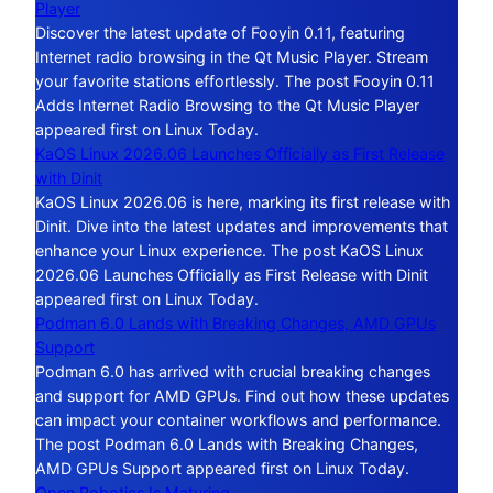
Player
Discover the latest update of Fooyin 0.11, featuring
Internet radio browsing in the Qt Music Player. Stream
your favorite stations effortlessly. The post Fooyin 0.11
Adds Internet Radio Browsing to the Qt Music Player
appeared first on Linux Today.
KaOS Linux 2026.06 Launches Officially as First Release
with Dinit
KaOS Linux 2026.06 is here, marking its first release with
Dinit. Dive into the latest updates and improvements that
enhance your Linux experience. The post KaOS Linux
2026.06 Launches Officially as First Release with Dinit
appeared first on Linux Today.
Podman 6.0 Lands with Breaking Changes, AMD GPUs
Support
Podman 6.0 has arrived with crucial breaking changes
and support for AMD GPUs. Find out how these updates
can impact your container workflows and performance.
The post Podman 6.0 Lands with Breaking Changes,
AMD GPUs Support appeared first on Linux Today.
Open Robotics Is Maturing