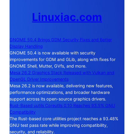
Linuxiac.com
GNOME 50.4 Brings GDM Security Fixes and Better
Display Handling
GNOME 50.4 is now available with security
improvements for GDM and GLib, along with fixes for
GNOME Shell, Mutter, GVfs, and more.
Mesa 26.2 Graphics Stack Released with Vulkan and
OpenGL Driver Improvements
Mesa 26.2 is now available, delivering new features,
performance optimizations, and broader hardware
support across its open-source graphics drivers.
Rust-Based uutils Coreutils 0.10 Reaches 93.5% GNU
Compatibility
The Rust-based core utilities project reaches a 93.48%
GNU test pass rate while improving compatibility,
security, and reliability.