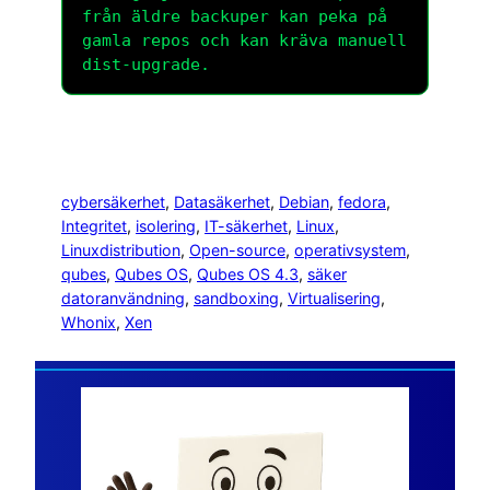
från äldre backuper kan peka på
gamla repos och kan kräva manuell
dist-upgrade.
cybersäkerhet
, 
Datasäkerhet
, 
Debian
, 
fedora
, 
Integritet
, 
isolering
, 
IT-säkerhet
, 
Linux
, 
Linuxdistribution
, 
Open-source
, 
operativsystem
, 
qubes
, 
Qubes OS
, 
Qubes OS 4.3
, 
säker
datoranvändning
, 
sandboxing
, 
Virtualisering
, 
Whonix
, 
Xen