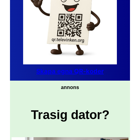
Skapa egna QR-koder
annons
Trasig dator?