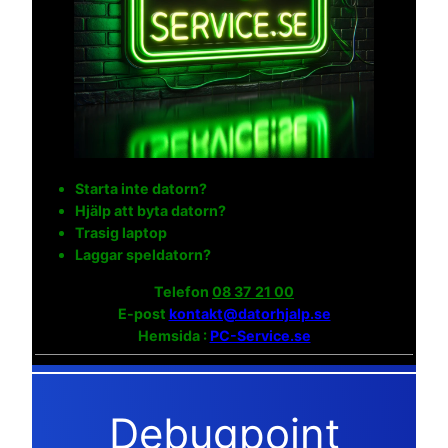
Starta inte datorn?
Hjälp att byta datorn?
Trasig laptop
Laggar speldatorn?
Telefon
08 37 21 00
E-post
kontakt@datorhjalp.se
Hemsida :
PC-Service.se
Debugpoint