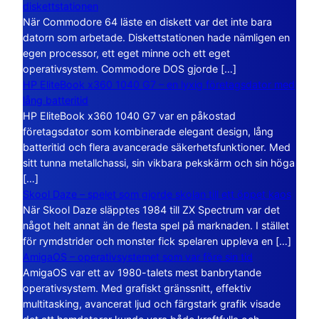
diskettstationen
När Commodore 64 läste en diskett var det inte bara
datorn som arbetade. Diskettstationen hade nämligen en
egen processor, ett eget minne och ett eget
operativsystem. Commodore DOS gjorde […]
HP EliteBook x360 1040 G7 – en lyxig företagsdator med
lång batteritid
HP EliteBook x360 1040 G7 var en påkostad
företagsdator som kombinerade elegant design, lång
batteritid och flera avancerade säkerhetsfunktioner. Med
sitt tunna metallchassi, sin vikbara pekskärm och sin höga
[…]
Skool Daze – spelet som gjorde skolan till ett öppet kaos
När Skool Daze släpptes 1984 till ZX Spectrum var det
något helt annat än de flesta spel på marknaden. I stället
för rymdstrider och monster fick spelaren uppleva en […]
AmigaOS – operativsystemet som var före sin tid
AmigaOS var ett av 1980-talets mest banbrytande
operativsystem. Med grafiskt gränssnitt, effektiv
multitasking, avancerat ljud och färgstark grafik visade