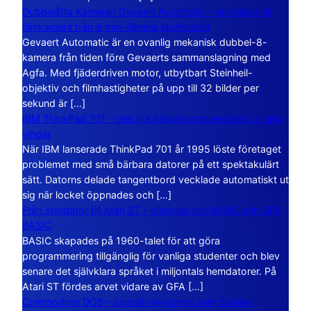
Dubbelåtta Kameran Gevaert Automatic – en mekanisk
filmkamera från 8 mm-filmens storhetstid
Gevaert Automatic är en ovanlig mekanisk dubbel-8-
kamera från tiden före Gevaerts sammanslagning med
Agfa. Med fjäderdriven motor, utbytbart Steinheil-
objektiv och filmhastigheter på upp till 32 bilder per
sekund är […]
IBM ThinkPad 701 – den lilla datorn som vecklade ut sina
vingar
När IBM lanserade ThinkPad 701 år 1995 löste företaget
problemet med små bärbara datorer på ett spektakulärt
sätt. Datorns delade tangentbord vecklade automatiskt ut
sig när locket öppnades och […]
Från stordator till Atari ST – historien om BASIC och GFA
BASIC
BASIC skapades på 1960-talet för att göra
programmering tillgänglig för vanliga studenter och blev
senare det självklara språket i miljontals hemdatorer. På
Atari ST fördes arvet vidare av GFA […]
Commodore DOS – operativsystemet som bodde i