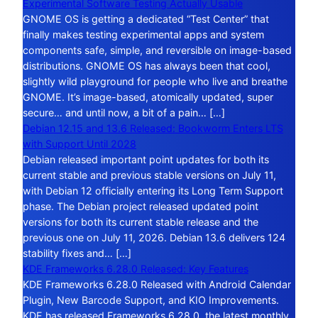
Experimental Software Testing Actually Usable
GNOME OS is getting a dedicated “Test Center” that
finally makes testing experimental apps and system
components safe, simple, and reversible on image-based
distributions. GNOME OS has always been that cool,
slightly wild playground for people who live and breathe
GNOME. It’s image-based, atomically updated, super
secure… and until now, a bit of a pain… […]
Debian 12.15 and 13.6 Released: Bookworm Enters LTS
with Support Until 2028
Debian released important point updates for both its
current stable and previous stable versions on July 11,
with Debian 12 officially entering its Long Term Support
phase. The Debian project released updated point
versions for both its current stable release and the
previous one on July 11, 2026. Debian 13.6 delivers 124
stability fixes and… […]
KDE Frameworks 6.28.0 Released: Key Features
KDE Frameworks 6.28.0 Released with Android Calendar
Plugin, New Barcode Support, and KIO Improvements.
KDE has released Frameworks 6.28.0, the latest monthly