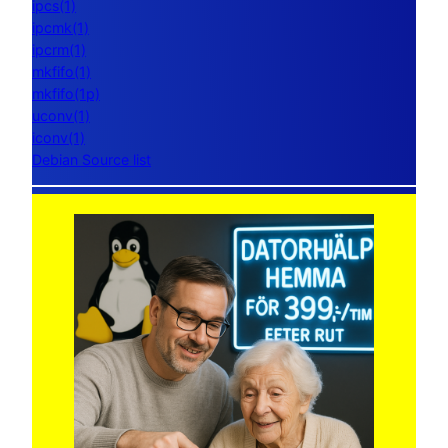
ipcs(1)
ipcmk(1)
ipcrm(1)
mkfifo(1)
mkfifo(1p)
uconv(1)
iconv(1)
Debian Source list