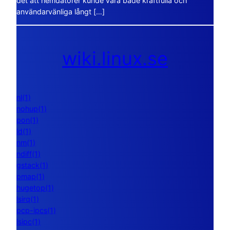
det att hemdatorer kunde vara både kraftfulla och
användarvänliga långt […]
wiki.linux.se
nl(1)
nohup(1)
pon(1)
ld(1)
nm(1)
ndiff(1)
gstack(1)
pmap(1)
hugetop(1)
lsirq(1)
pcp-ipcs(1)
lsipc(1)