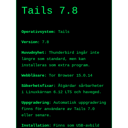
Tails 7.8
Operativsystem:
Tails
Version:
7.8
Huvudnyhet:
Thunderbird ingår inte
längre som standard, men kan
installeras som extra program.
Webbläsare:
Tor Browser 15.0.14
Säkerhetsfixar:
Åtgärdar sårbarheter
i Linuxkärnan 6.12 LTS och haveged.
Uppgradering:
Automatisk uppgradering
finns för användare av Tails 7.0
eller senare.
Installation:
Finns som USB-avbild