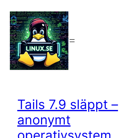
Hoppa
till
innehåll
Tails 7.9 släppt –
anonymt
operativsystem