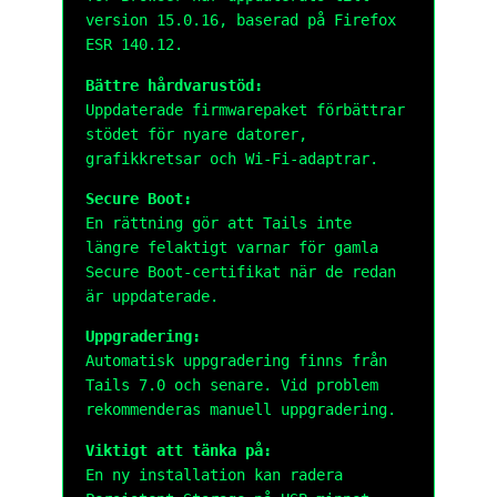
version 15.0.16, baserad på Firefox
ESR 140.12.
Bättre hårdvarustöd:
Uppdaterade firmwarepaket förbättrar
stödet för nyare datorer,
grafikkretsar och Wi-Fi-adaptrar.
Secure Boot:
En rättning gör att Tails inte
längre felaktigt varnar för gamla
Secure Boot-certifikat när de redan
är uppdaterade.
Uppgradering:
Automatisk uppgradering finns från
Tails 7.0 och senare. Vid problem
rekommenderas manuell uppgradering.
Viktigt att tänka på:
En ny installation kan radera