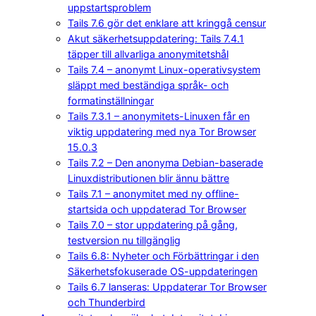
uppstartsproblem
Tails 7.6 gör det enklare att kringgå censur
Akut säkerhetsuppdatering: Tails 7.4.1
täpper till allvarliga anonymitetshål
Tails 7.4 – anonymt Linux-operativsystem
släppt med beständiga språk- och
formatinställningar
Tails 7.3.1 – anonymitets-Linuxen får en
viktig uppdatering med nya Tor Browser
15.0.3
Tails 7.2 – Den anonyma Debian-baserade
Linuxdistributionen blir ännu bättre
Tails 7.1 – anonymitet med ny offline-
startsida och uppdaterad Tor Browser
Tails 7.0 – stor uppdatering på gång,
testversion nu tillgänglig
Tails 6.8: Nyheter och Förbättringar i den
Säkerhetsfokuserade OS-uppdateringen
Tails 6.7 lanseras: Uppdaterar Tor Browser
och Thunderbird