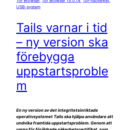
Tor Browser
, 
Tor Browser 15.0.14
, 
Tor-nätverket
, 
USB-system
Tails varnar i tid
– ny version ska
förebygga
uppstartsproble
m
En ny version av det integritetsinriktade
operativsystemet Tails ska hjälpa användare att
undvika framtida uppstartsproblem. Genom att
varna för föråldrade säkerhetscertifikat, som