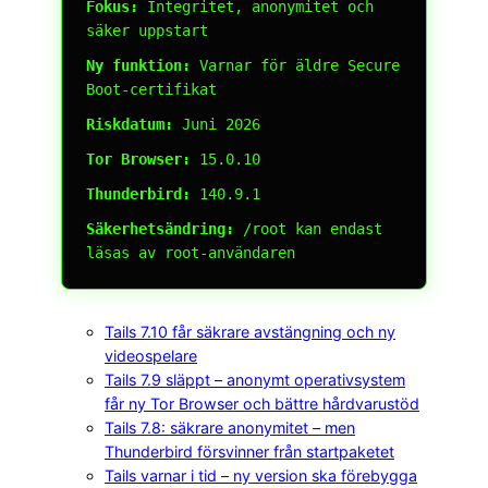
Fokus:
Integritet, anonymitet och
säker uppstart
Ny funktion:
Varnar för äldre Secure
Boot-certifikat
Riskdatum:
Juni 2026
Tor Browser:
15.0.10
Thunderbird:
140.9.1
Säkerhetsändring:
/root kan endast
läsas av root-användaren
Tails 7.10 får säkrare avstängning och ny
videospelare
Tails 7.9 släppt – anonymt operativsystem
får ny Tor Browser och bättre hårdvarustöd
Tails 7.8: säkrare anonymitet – men
Thunderbird försvinner från startpaketet
Tails varnar i tid – ny version ska förebygga