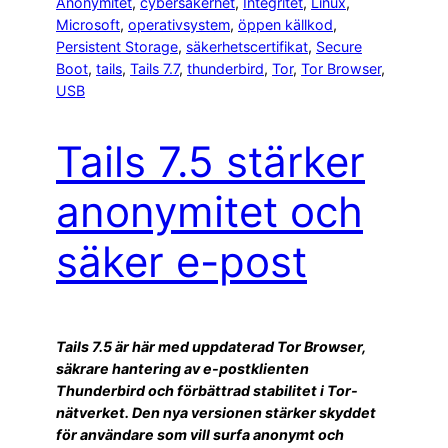
Anonymitet
, 
cybersäkerhet
, 
Integritet
, 
Linux
, 
Microsoft
, 
operativsystem
, 
öppen källkod
, 
Persistent Storage
, 
säkerhetscertifikat
, 
Secure
Boot
, 
tails
, 
Tails 7.7
, 
thunderbird
, 
Tor
, 
Tor Browser
, 
USB
Tails 7.5 stärker
anonymitet och
säker e-post
Tails 7.5 är här med uppdaterad Tor Browser,
säkrare hantering av e-postklienten
Thunderbird och förbättrad stabilitet i Tor-
nätverket. Den nya versionen stärker skyddet
för användare som vill surfa anonymt och