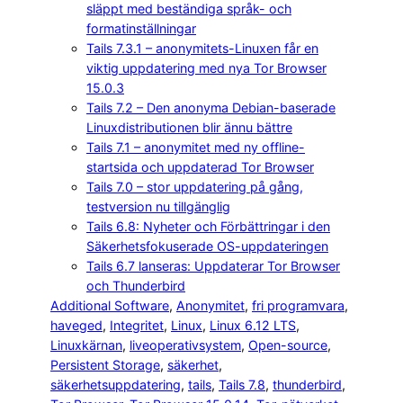
släppt med beständiga språk- och
formatinställningar
Tails 7.3.1 – anonymitets-Linuxen får en
viktig uppdatering med nya Tor Browser
15.0.3
Tails 7.2 – Den anonyma Debian-baserade
Linuxdistributionen blir ännu bättre
Tails 7.1 – anonymitet med ny offline-
startsida och uppdaterad Tor Browser
Tails 7.0 – stor uppdatering på gång,
testversion nu tillgänglig
Tails 6.8: Nyheter och Förbättringar i den
Säkerhetsfokuserade OS-uppdateringen
Tails 6.7 lanseras: Uppdaterar Tor Browser
och Thunderbird
Additional Software
, 
Anonymitet
, 
fri programvara
, 
haveged
, 
Integritet
, 
Linux
, 
Linux 6.12 LTS
, 
Linuxkärnan
, 
liveoperativsystem
, 
Open-source
, 
Persistent Storage
, 
säkerhet
, 
säkerhetsuppdatering
, 
tails
, 
Tails 7.8
, 
thunderbird
, 