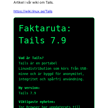
Artikel i vår wiki om Tails.
https://wiki.linux.se/Tails
Faktaruta:
Tails 7.9
Vad är Tails?
Tails är en portabel
Linuxdistribution som körs från USB-
minne och är byggd för anonymitet,
integritet och spårfri användning.
Ny version:
Tails 7.9
Viktigaste nyheten:
Tor Browser har uppdaterats till