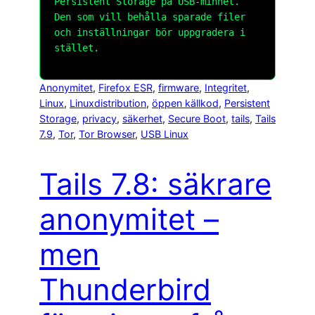
Persistent Storage på USB-minnet.
Den som vill behålla sparade filer
och inställningar bör uppgradera i
stället.
Anonymitet
, 
Firefox ESR
, 
firmware
, 
Integritet
, 
Linux
, 
Linuxdistribution
, 
öppen källkod
, 
Persistent
Storage
, 
privacy
, 
säkerhet
, 
Secure Boot
, 
tails
, 
Tails
7.9
, 
Tor
, 
Tor Browser
, 
USB Linux
Tails 7.8: säkrare
anonymitet –
men
Thunderbird