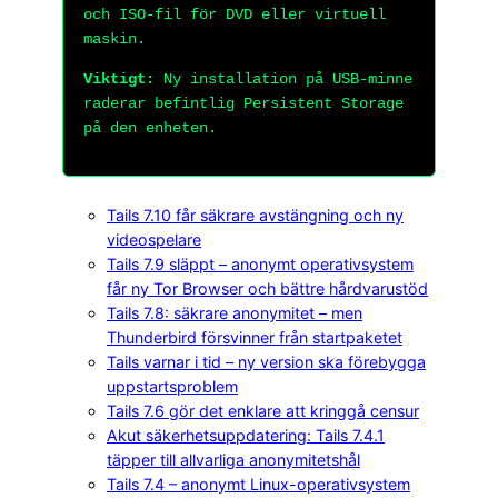
och ISO-fil för DVD eller virtuell
maskin.
Viktigt:
Ny installation på USB-minne
raderar befintlig Persistent Storage
på den enheten.
Tails 7.10 får säkrare avstängning och ny
videospelare
Tails 7.9 släppt – anonymt operativsystem
får ny Tor Browser och bättre hårdvarustöd
Tails 7.8: säkrare anonymitet – men
Thunderbird försvinner från startpaketet
Tails varnar i tid – ny version ska förebygga
uppstartsproblem
Tails 7.6 gör det enklare att kringgå censur
Akut säkerhetsuppdatering: Tails 7.4.1
täpper till allvarliga anonymitetshål
Tails 7.4 – anonymt Linux-operativsystem