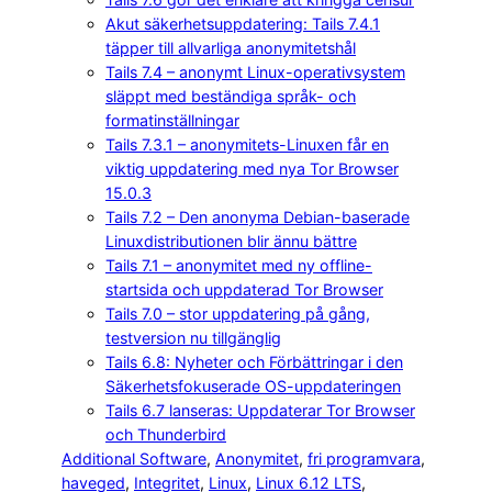
Akut säkerhetsuppdatering: Tails 7.4.1
täpper till allvarliga anonymitetshål
Tails 7.4 – anonymt Linux-operativsystem
släppt med beständiga språk- och
formatinställningar
Tails 7.3.1 – anonymitets-Linuxen får en
viktig uppdatering med nya Tor Browser
15.0.3
Tails 7.2 – Den anonyma Debian-baserade
Linuxdistributionen blir ännu bättre
Tails 7.1 – anonymitet med ny offline-
startsida och uppdaterad Tor Browser
Tails 7.0 – stor uppdatering på gång,
testversion nu tillgänglig
Tails 6.8: Nyheter och Förbättringar i den
Säkerhetsfokuserade OS-uppdateringen
Tails 6.7 lanseras: Uppdaterar Tor Browser
och Thunderbird
Additional Software
, 
Anonymitet
, 
fri programvara
, 
haveged
, 
Integritet
, 
Linux
, 
Linux 6.12 LTS
, 