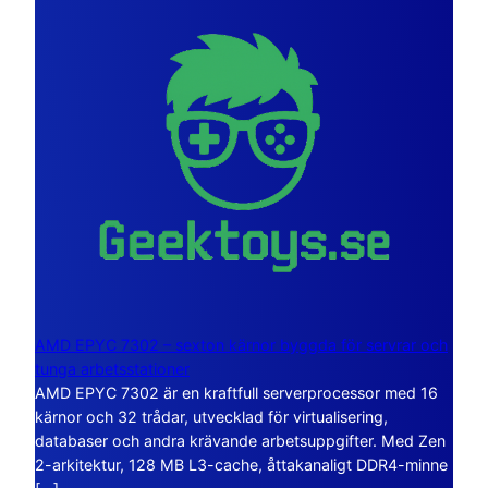
AMD EPYC 7302 – sexton kärnor byggda för servrar och
tunga arbetsstationer
AMD EPYC 7302 är en kraftfull serverprocessor med 16
kärnor och 32 trådar, utvecklad för virtualisering,
databaser och andra krävande arbetsuppgifter. Med Zen
2-arkitektur, 128 MB L3-cache, åttakanaligt DDR4-minne