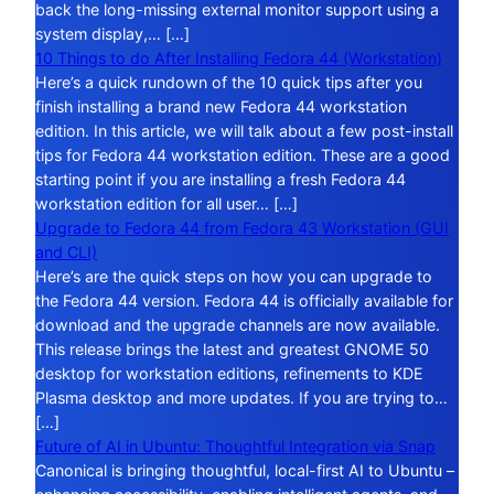
back the long-missing external monitor support using a
system display,… […]
10 Things to do After Installing Fedora 44 (Workstation)
Here’s a quick rundown of the 10 quick tips after you
finish installing a brand new Fedora 44 workstation
edition. In this article, we will talk about a few post-install
tips for Fedora 44 workstation edition. These are a good
starting point if you are installing a fresh Fedora 44
workstation edition for all user… […]
Upgrade to Fedora 44 from Fedora 43 Workstation (GUI
and CLI)
Here’s are the quick steps on how you can upgrade to
the Fedora 44 version. Fedora 44 is officially available for
download and the upgrade channels are now available.
This release brings the latest and greatest GNOME 50
desktop for workstation editions, refinements to KDE
Plasma desktop and more updates. If you are trying to…
[…]
Future of AI in Ubuntu: Thoughtful Integration via Snap
Canonical is bringing thoughtful, local-first AI to Ubuntu –