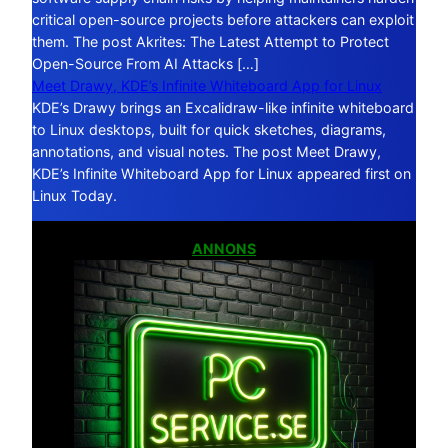
critical open-source projects before attackers can exploit
them. The post Akrites: The Latest Attempt to Protect
Open-Source From AI Attacks […]
Meet Drawy, KDE’s Infinite Whiteboard App for Linux
KDE’s Drawy brings an Excalidraw-like infinite whiteboard
to Linux desktops, built for quick sketches, diagrams,
annotations, and visual notes. The post Meet Drawy,
KDE’s Infinite Whiteboard App for Linux appeared first on
Linux Today.
ANNONS