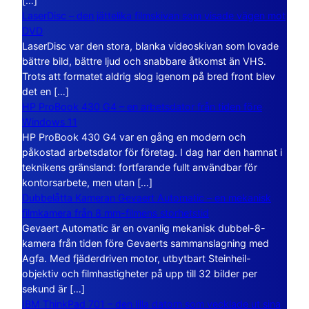
[…]
LaserDisc – den jättelika filmskivan som visade vägen mot
DVD
LaserDisc var den stora, blanka videoskivan som lovade
bättre bild, bättre ljud och snabbare åtkomst än VHS.
Trots att formatet aldrig slog igenom på bred front blev
det en […]
HP ProBook 430 G4 – en arbetsdator från tiden före
Windows 11
HP ProBook 430 G4 var en gång en modern och
påkostad arbetsdator för företag. I dag har den hamnat i
teknikens gränsland: fortfarande fullt användbar för
kontorsarbete, men utan […]
Dubbelåtta Kameran Gevaert Automatic – en mekanisk
filmkamera från 8 mm-filmens storhetstid
Gevaert Automatic är en ovanlig mekanisk dubbel-8-
kamera från tiden före Gevaerts sammanslagning med
Agfa. Med fjäderdriven motor, utbytbart Steinheil-
objektiv och filmhastigheter på upp till 32 bilder per
sekund är […]
IBM ThinkPad 701 – den lilla datorn som vecklade ut sina