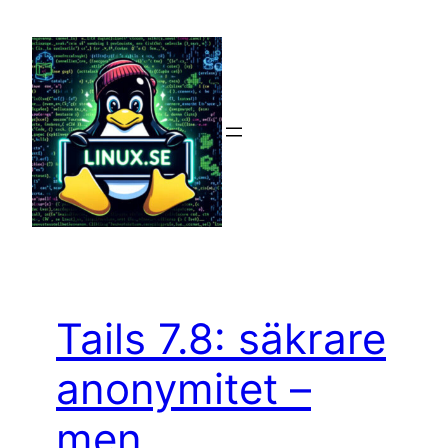
Hoppa
till
innehåll
Tails 7.8: säkrare
anonymitet –
men