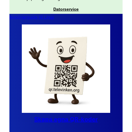
Datorservice
Nybörjarguide till Linux
Skapa egna QR-koder