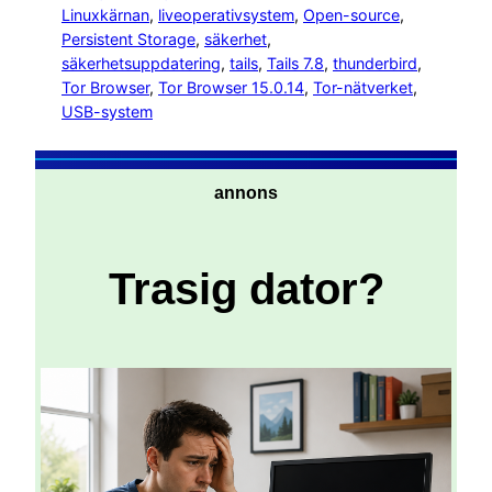
Linuxkärnan
, 
liveoperativsystem
, 
Open-source
, 
Persistent Storage
, 
säkerhet
, 
säkerhetsuppdatering
, 
tails
, 
Tails 7.8
, 
thunderbird
, 
Tor Browser
, 
Tor Browser 15.0.14
, 
Tor-nätverket
, 
USB-system
annons
Trasig dator?