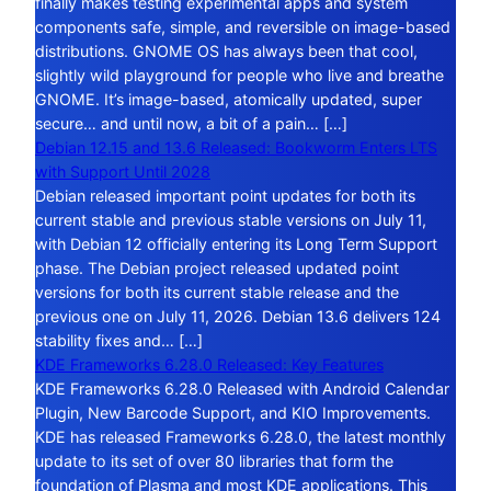
finally makes testing experimental apps and system
components safe, simple, and reversible on image-based
distributions. GNOME OS has always been that cool,
slightly wild playground for people who live and breathe
GNOME. It’s image-based, atomically updated, super
secure… and until now, a bit of a pain… […]
Debian 12.15 and 13.6 Released: Bookworm Enters LTS
with Support Until 2028
Debian released important point updates for both its
current stable and previous stable versions on July 11,
with Debian 12 officially entering its Long Term Support
phase. The Debian project released updated point
versions for both its current stable release and the
previous one on July 11, 2026. Debian 13.6 delivers 124
stability fixes and… […]
KDE Frameworks 6.28.0 Released: Key Features
KDE Frameworks 6.28.0 Released with Android Calendar
Plugin, New Barcode Support, and KIO Improvements.
KDE has released Frameworks 6.28.0, the latest monthly
update to its set of over 80 libraries that form the
foundation of Plasma and most KDE applications. This