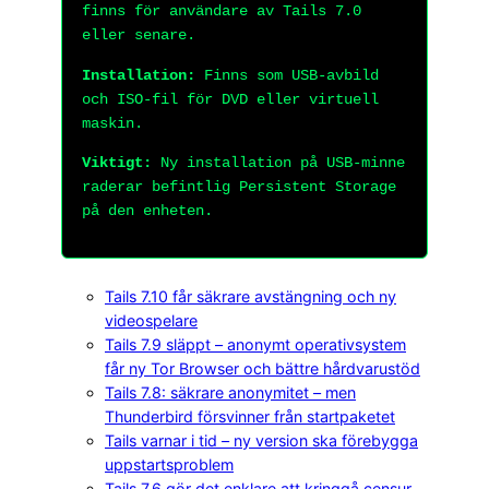
finns för användare av Tails 7.0
eller senare.
Installation:
Finns som USB-avbild
och ISO-fil för DVD eller virtuell
maskin.
Viktigt:
Ny installation på USB-minne
raderar befintlig Persistent Storage
på den enheten.
Tails 7.10 får säkrare avstängning och ny
videospelare
Tails 7.9 släppt – anonymt operativsystem
får ny Tor Browser och bättre hårdvarustöd
Tails 7.8: säkrare anonymitet – men
Thunderbird försvinner från startpaketet
Tails varnar i tid – ny version ska förebygga
uppstartsproblem
Tails 7.6 gör det enklare att kringgå censur