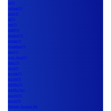
nl(1)
nohup(1)
pon(1)
ld(1)
nm(1)
ndiff(1)
gstack(1)
pmap(1)
hugetop(1)
lsirq(1)
pcp-ipcs(1)
lsipc(1)
ipcs(1)
ipcmk(1)
ipcrm(1)
mkfifo(1)
mkfifo(1p)
uconv(1)
iconv(1)
Debian Source list