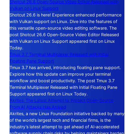
Shotcut 26.6 Open-Source Video Editor Released with
Vulkan on Linux Support
Shotcut 26.6 is here! Experience enhanced performance
with Vulkan support on Linux. Dive into the features of
this versatile open-source video editing software. The
post Shotcut 26.6 Open-Source Video Editor Released
with Vulkan on Linux Support appeared first on Linux
Today.
Tmux 3.7 Terminal Multiplexer Released with Initial
Floating Pane Support
Tmux 3.7 has arrived, introducing floating pane support.
Explore how this update can improve your terminal
workflow and boost productivity. The post Tmux 3.7
Terminal Multiplexer Released with Initial Floating Pane
Support appeared first on Linux Today.
Akrites: The Latest Attempt to Protect Open-Source
From AI Attacks Has Arrived
Akrites, a new Linux Foundation initiative backed by many
of the world’s largest tech and financial firms, is the
industry’s latest attempt to get ahead of AI‑accelerated
software supply chain risks by helping maintainers harden