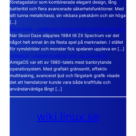
företagsdator som kombinerade elegant design, lång
batteritid och flera avancerade säkerhetsfunktioner. Med
sitt tunna metallchassi, sin vikbara pekskärm och sin höga
[…]
Skool Daze – spelet som gjorde skolan till ett öppet kaos
När Skool Daze släpptes 1984 till ZX Spectrum var det
något helt annat än de flesta spel på marknaden. I stället
för rymdstrider och monster fick spelaren uppleva en […]
AmigaOS – operativsystemet som var före sin tid
AmigaOS var ett av 1980-talets mest banbrytande
operativsystem. Med grafiskt gränssnitt, effektiv
multitasking, avancerat ljud och färgstark grafik visade
det att hemdatorer kunde vara både kraftfulla och
användarvänliga långt […]
wiki.linux.se