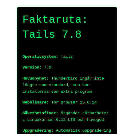
Faktaruta:
Tails 7.8
Operativsystem:
Tails
Version:
7.8
Huvudnyhet:
Thunderbird ingår inte
längre som standard, men kan
installeras som extra program.
Webbläsare:
Tor Browser 15.0.14
Säkerhetsfixar:
Åtgärdar sårbarheter
i Linuxkärnan 6.12 LTS och haveged.
Uppgradering:
Automatisk uppgradering