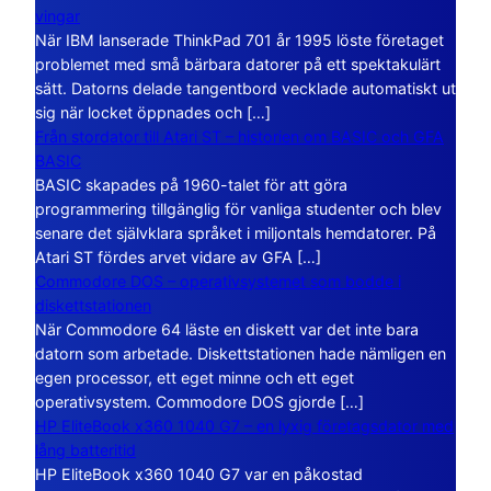
vingar
När IBM lanserade ThinkPad 701 år 1995 löste företaget
problemet med små bärbara datorer på ett spektakulärt
sätt. Datorns delade tangentbord vecklade automatiskt ut
sig när locket öppnades och […]
Från stordator till Atari ST – historien om BASIC och GFA
BASIC
BASIC skapades på 1960-talet för att göra
programmering tillgänglig för vanliga studenter och blev
senare det självklara språket i miljontals hemdatorer. På
Atari ST fördes arvet vidare av GFA […]
Commodore DOS – operativsystemet som bodde i
diskettstationen
När Commodore 64 läste en diskett var det inte bara
datorn som arbetade. Diskettstationen hade nämligen en
egen processor, ett eget minne och ett eget
operativsystem. Commodore DOS gjorde […]
HP EliteBook x360 1040 G7 – en lyxig företagsdator med
lång batteritid
HP EliteBook x360 1040 G7 var en påkostad