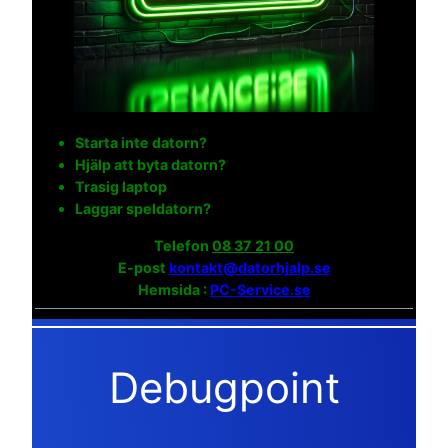
Starta inte datorn?
Hjälp att byta datorn?
Trasig laptop
Laggar speldatorn?
Telefon
08 37 21 00
E-post
kontakt@datorhjalp.se
Hemsida :
PC-Service.se
Debugpoint