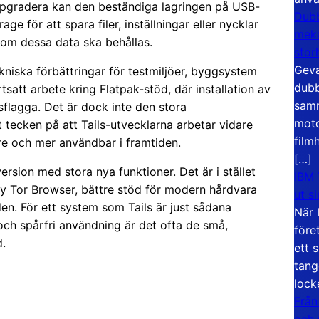
t uppgradera kan den beständiga lagringen på USB-
Dubb
e för att spara filer, inställningar eller nycklar
meka
 om dessa data ska behållas.
stor
Geva
ekniska förbättringar för testmiljöer, byggsystem
dubb
satt arbete kring Flatpak-stöd, där installation av
samm
flagga. Det är dock inte den stora
moto
 tecken på att Tails-utvecklarna arbetar vidare
film
e och mer användbar i framtiden.
[…]
rsion med stora nya funktioner. Det är i stället
IBM 
 ny Tor Browser, bättre stöd för modern hårdvara
ut s
en. För ett system som Tails är just sådana
När 
och spårfri användning är det ofta de små,
före
d.
ett 
tang
lock
Från
och