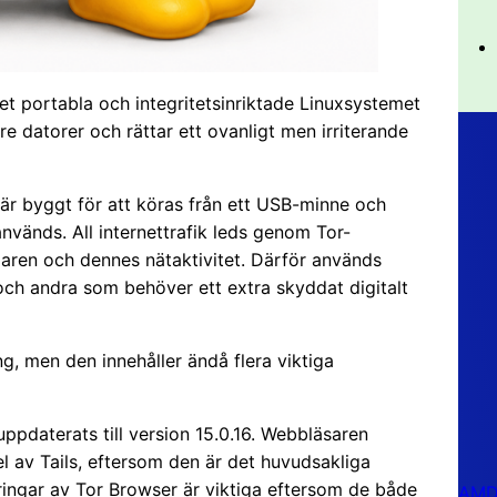
 det portabla och integritetsinriktade Linuxsystemet
e datorer och rättar ett ovanligt men irriterande
t är byggt för att köras från ett USB-minne och
nvänds. All internettrafik leds genom Tor-
daren och dennes nätaktivitet. Därför används
re och andra som behöver ett extra skyddat digitalt
ng, men den innehåller ändå flera viktiga
ppdaterats till version 15.0.16. Webbläsaren
l av Tails, eftersom den är det huvudsakliga
ringar av Tor Browser är viktiga eftersom de både
AMD 