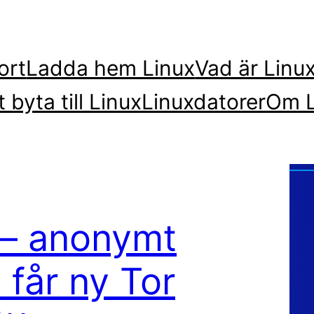
ort
Ladda hem Linux
Vad är Linu
t byta till Linux
Linuxdatorer
Om L
t – anonymt
får ny Tor