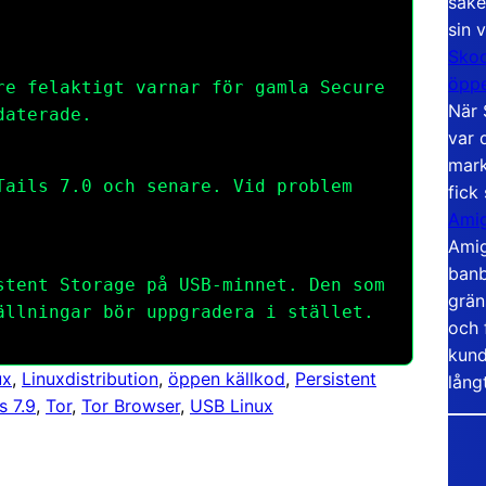
säke
sin 
Skoo
öppe
re felaktigt varnar för gamla Secure
När 
daterade.
var 
mark
Tails 7.0 och senare. Vid problem
fick
Amig
Amig
banb
stent Storage på USB-minnet. Den som
grän
ällningar bör uppgradera i stället.
och 
kund
ux
, 
Linuxdistribution
, 
öppen källkod
, 
Persistent
lång
s 7.9
, 
Tor
, 
Tor Browser
, 
USB Linux