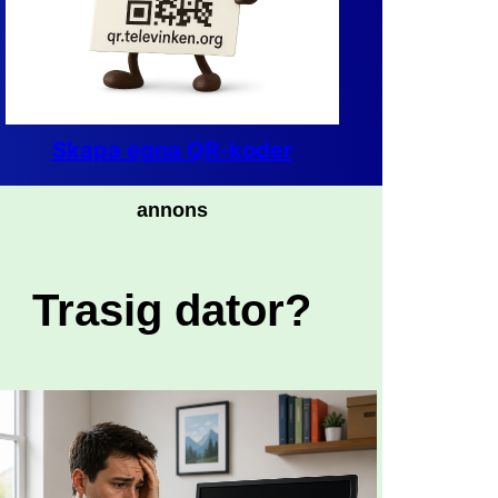
Skapa egna QR-koder
annons
Trasig dator?