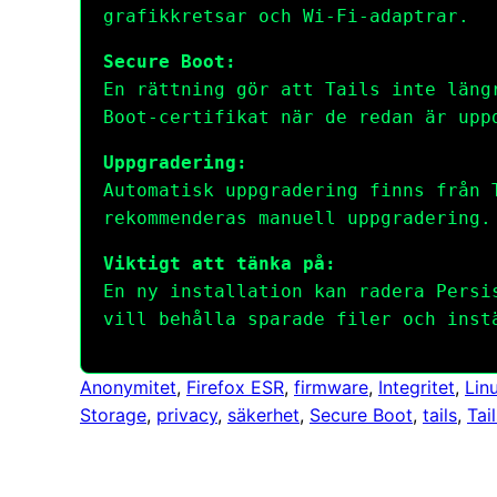
grafikkretsar och Wi-Fi-adaptrar.
Secure Boot:
En rättning gör att Tails inte läng
Boot-certifikat när de redan är upp
Uppgradering:
Automatisk uppgradering finns från 
rekommenderas manuell uppgradering.
Viktigt att tänka på:
En ny installation kan radera Persi
vill behålla sparade filer och inst
Anonymitet
, 
Firefox ESR
, 
firmware
, 
Integritet
, 
Lin
Storage
, 
privacy
, 
säkerhet
, 
Secure Boot
, 
tails
, 
Tail