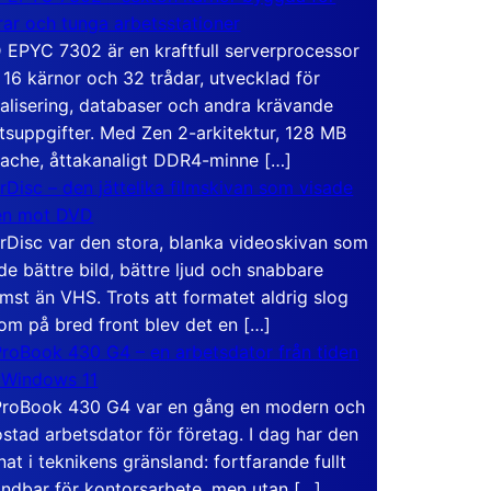
rar och tunga arbetsstationer
EPYC 7302 är en kraftfull serverprocessor
16 kärnor och 32 trådar, utvecklad för
ualisering, databaser och andra krävande
tsuppgifter. Med Zen 2-arkitektur, 128 MB
ache, åttakanaligt DDR4-minne […]
rDisc – den jättelika filmskivan som visade
en mot DVD
rDisc var den stora, blanka videoskivan som
de bättre bild, bättre ljud och snabbare
mst än VHS. Trots att formatet aldrig slog
om på bred front blev det en […]
roBook 430 G4 – en arbetsdator från tiden
 Windows 11
roBook 430 G4 var en gång en modern och
stad arbetsdator för företag. I dag har den
at i teknikens gränsland: fortfarande fullt
ndbar för kontorsarbete, men utan […]