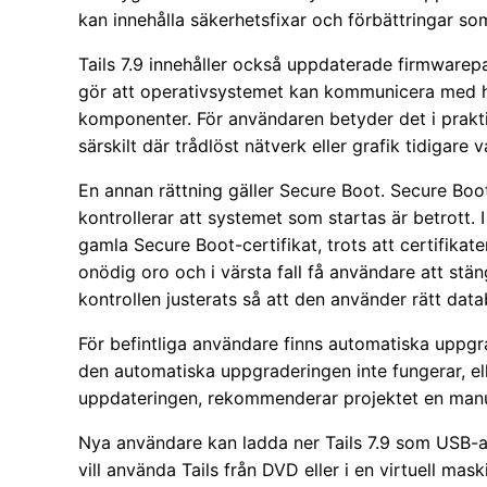
kan innehålla säkerhetsfixar och förbättringar som 
Tails 7.9 innehåller också uppdaterade firmware
gör att operativsystemet kan kommunicera med h
komponenter. För användaren betyder det i praktik
särskilt där trådlöst nätverk eller grafik tidigare 
En annan rättning gäller Secure Boot. Secure Boo
kontrollerar att systemet som startas är betrott. I 
gamla Secure Boot-certifikat, trots att certifikat
onödig oro och i värsta fall få användare att stän
kontrollen justerats så att den använder rätt data
För befintliga användare finns automatiska uppgrad
den automatiska uppgraderingen inte fungerar, ell
uppdateringen, rekommenderar projektet en manu
Nya användare kan ladda ner Tails 7.9 som USB-av
vill använda Tails från DVD eller i en virtuell mas