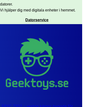
datorer.
Vi hjälper dig med digitala enheter i hemmet.
Datorservice
EPYC 7302 – sexton kärnor byggda för