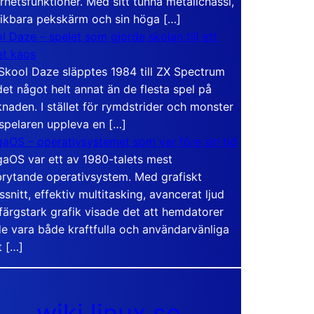
rhetsfunktioner. Med sitt tunna metallchassi,
vikbara pekskärm och sin höga […]
l Daze – spelet som gjorde skolan till ett
t kaos
Skool Daze släpptes 1984 till ZX Spectrum
det något helt annat än de flesta spel på
naden. I stället för rymdstrider och monster
 spelaren uppleva en […]
aOS – operativsystemet som var före sin tid
aOS var ett av 1980-talets mest
rytande operativsystem. Med grafiskt
ssnitt, effektiv multitasking, avancerat ljud
färgstark grafik visade det att hemdatorer
e vara både kraftfulla och användarvänliga
t […]
wiki.linux.se