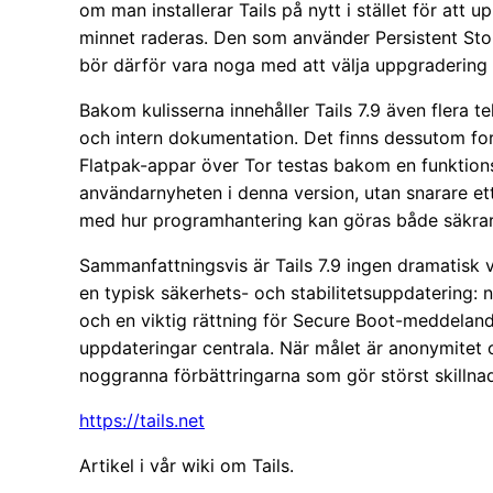
om man installerar Tails på nytt i stället för at
minnet raderas. Den som använder Persistent Storag
bör därför vara noga med att välja uppgradering
Bakom kulisserna innehåller Tails 7.9 även flera t
och intern dokumentation. Det finns dessutom fort
Flatpak-appar över Tor testas bakom en funktions
användarnyheten i denna version, utan snarare ett
med hur programhantering kan göras både säkrar
Sammanfattningsvis är Tails 7.9 ingen dramatisk ve
en typisk säkerhets- och stabilitetsuppdatering:
och en viktig rättning för Secure Boot-meddeland
uppdateringar centrala. När målet är anonymitet 
noggranna förbättringarna som gör störst skillna
https://tails.net
Artikel i vår wiki om Tails.