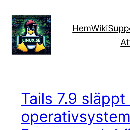
Hoppa
till
innehåll
Hem
Wiki
Supp
At
Tails 7.9 släpp
operativsystem 