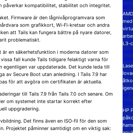
påverkar kompatibilitet, stabilitet och integritet.
serv
AMD 
paket. Firmware är den lågnivåprogramvara som
med 
årdvara som grafikkort, Wi-Fi-kretsar och andra
virt
en att Tails kan fungera bättre på nyare datorer,
arbe
varit problematiskt.
L3-c
Lase
t är en säkerhetsfunktion i moderna datorer som
väg
vissa fall kunde Tails tidigare felaktigt varna för
Lase
en egentligen var uppdaterade. Det kunde leda till
lova
ga av Secure Boot utan anledning. I Tails 7.9 har
åtko
bas för att avgöra om certifikaten är aktuella.
igen
eringar till Tails 7.9 från Tails 7.0 och senare. Om
HP P
er om systemet inte startar korrekt efter
före
ell uppgradering.
HP P
påko
bildning. Det finns även en ISO-fil för den som
hamn
kin. Projektet påminner samtidigt om en viktig sak:
anvä