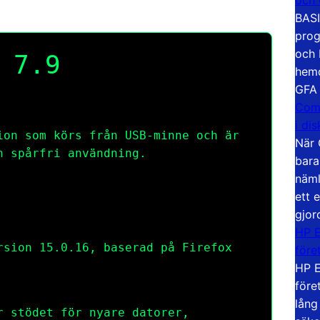
BASI
prog
och 
 7.9
hemd
GFA
Com
i di
ion som körs från USB-minne och är
När 
h spårfri användning.
bara
näml
ett 
gjor
HP E
rsion 15.0.16, baserad på Firefox
före
HP E
före
lång
r stödet för nyare datorer,