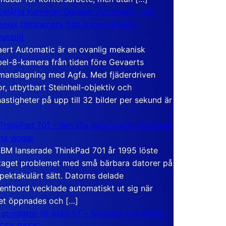
elåtta Kameran Gevaert Automatic – en
nisk filmkamera från 8 mm-filmens
hetstid
ert Automatic är en ovanlig mekanisk
el-8-kamera från tiden före Gevaerts
anslagning med Agfa. Med fjäderdriven
r, utbytbart Steinheil-objektiv och
hastigheter på upp till 32 bilder per sekund är
ThinkPad 701 – den lilla datorn som vecklade
ina vingar
IBM lanserade ThinkPad 701 år 1995 löste
taget problemet med små bärbara datorer på
spektakulärt sätt. Datorns delade
entbord vecklade automatiskt ut sig när
et öppnades och […]
 stordator till Atari ST – historien om BASIC
 GFA BASIC