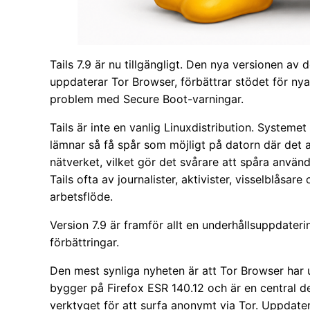
Tails 7.9 är nu tillgängligt. Den nya versionen av
uppdaterar Tor Browser, förbättrar stödet för nyar
problem med Secure Boot-varningar.
Tails är inte en vanlig Linuxdistribution. Systeme
lämnar så få spår som möjligt på datorn där det a
nätverket, vilket gör det svårare att spåra använ
Tails ofta av journalister, aktivister, visselblåsa
arbetsflöde.
Version 7.9 är framför allt en underhållsuppdateri
förbättringar.
Den mest synliga nyheten är att Tor Browser har u
bygger på Firefox ESR 140.12 och är en central de
verktyget för att surfa anonymt via Tor. Uppdate