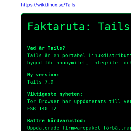
https://wiki.linux.se/Tails
Faktaruta: Tails
Vad är Tails?
Tails är en portabel Linuxdistribut
byggd för anonymitet, integritet oc
Ny version:
Tails 7.9
Viktigaste nyheten:
Tor Browser har uppdaterats till ve
ESR 140.12.
Bättre hårdvarustöd:
Uppdaterade firmwarepaket förbättra