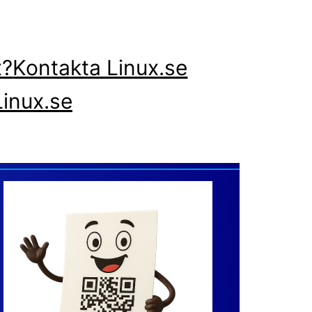
x?
Kontakta Linux.se
inux.se