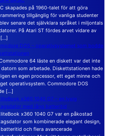
C skapades på 1960-talet för att göra
rammering tillgänglig för vanliga studenter
blev senare det självklara språket i miljontals
atorer. På Atari ST fördes arvet vidare av
 […]
modore DOS – operativsystemet som bodde
skettstationen
Commodore 64 läste en diskett var det inte
 datorn som arbetade. Diskettstationen hade
igen en egen processor, ett eget minne och
eget operativsystem. Commodore DOS
de […]
liteBook x360 1040 G7 – en lyxig
tagsdator med lång batteritid
liteBook x360 1040 G7 var en påkostad
tagsdator som kombinerade elegant design,
 batteritid och flera avancerade