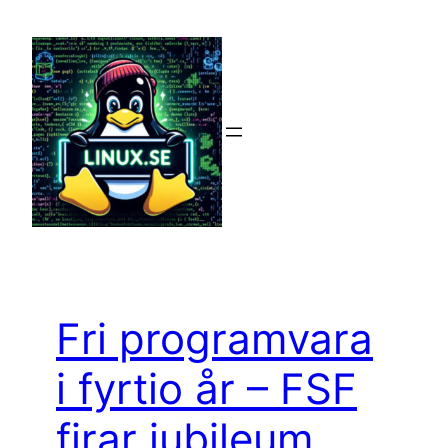
Hoppa
till
innehåll
Fri programvara
i fyrtio år – FSF
firar jubileum