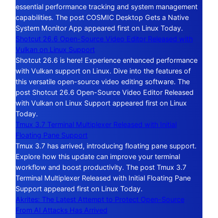
essential performance tracking and system management
capabilities. The post COSMIC Desktop Gets a Native
System Monitor App appeared first on Linux Today.
Shotcut 26.6 Open-Source Video Editor Released with
Vulkan on Linux Support
Shotcut 26.6 is here! Experience enhanced performance
with Vulkan support on Linux. Dive into the features of
this versatile open-source video editing software. The
post Shotcut 26.6 Open-Source Video Editor Released
with Vulkan on Linux Support appeared first on Linux
Today.
Tmux 3.7 Terminal Multiplexer Released with Initial
Floating Pane Support
Tmux 3.7 has arrived, introducing floating pane support.
Explore how this update can improve your terminal
workflow and boost productivity. The post Tmux 3.7
Terminal Multiplexer Released with Initial Floating Pane
Support appeared first on Linux Today.
Akrites: The Latest Attempt to Protect Open-Source
From AI Attacks Has Arrived