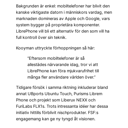
Bakgrunden är enkel: mobiltelefoner har blivit den
kanske viktigaste datorn i människors vardag, men
marknaden domineras av Apple och Google, vars
system bygger på proprietära komponenter.
LibrePhone vill bli ett alternativ för den som vill ha
full kontroll över sin teknik.
Kooyman uttryckte förhoppningen så här:
”Eftersom mobiltelefoner är så
allestädes närvarande idag, tror vi att
LibrePhone kan föra mjukvarufrihet till
många fler användare världen över.”
Tidigare försök i samma riktning inkluderar bland
annat UBports Ubuntu Touch, Purisms Librem
Phone och projekt som Liberux NEXX och
FuriLabs FLX1s. Trots intressanta idéer har dessa
initiativ hittills förblivit nischprodukter. FSF:s
engagemang kan ge ny tyngd åt visionen.