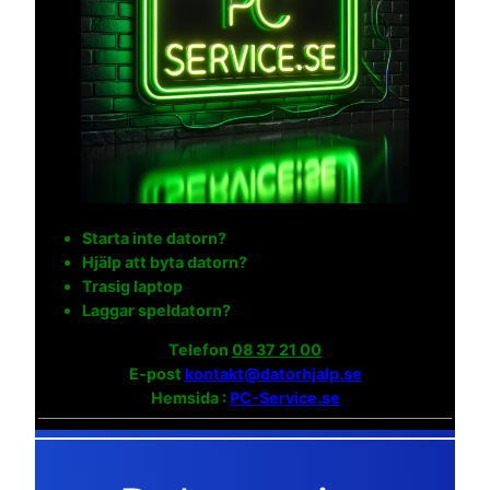
Starta inte datorn?
Hjälp att byta datorn?
Trasig laptop
Laggar speldatorn?
Telefon
08 37 21 00
E-post
kontakt@datorhjalp.se
Hemsida :
PC-Service.se