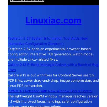
Linuxiac.com
Fastfetch 2.67 System Information Tool Adds New
Interactive Configuration Generator
Fastfetch 2.67 adds an experimental browser-based
config editor, interactive TUI generation, watch mode,
and multiple Linux-related fixes.
Calibre 9.13 E-Book Manager Arrives with a Batch of Bug
Fixes
Calibre 9.13 is out with fixes for Content Server search,
PDF links, cover drag-and-drop, image compression, and
Linux PDF conversion.
IceWM 4.1 Released with New Window Focus Control
The lightweight IceWM window manager reaches version
4.1 with improved focus handling, safer configuration
parsing, and updated translations.