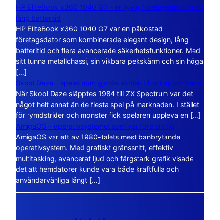
HP EliteBook x360 1040 G7 – en lyxig företagsdator med
lång batteritid
HP EliteBook x360 1040 G7 var en påkostad
företagsdator som kombinerade elegant design, lång
batteritid och flera avancerade säkerhetsfunktioner. Med
sitt tunna metallchassi, sin vikbara pekskärm och sin höga
[…]
Skool Daze – spelet som gjorde skolan till ett öppet kaos
När Skool Daze släpptes 1984 till ZX Spectrum var det
något helt annat än de flesta spel på marknaden. I stället
för rymdstrider och monster fick spelaren uppleva en […]
AmigaOS – operativsystemet som var före sin tid
AmigaOS var ett av 1980-talets mest banbrytande
operativsystem. Med grafiskt gränssnitt, effektiv
multitasking, avancerat ljud och färgstark grafik visade
det att hemdatorer kunde vara både kraftfulla och
användarvänliga långt […]