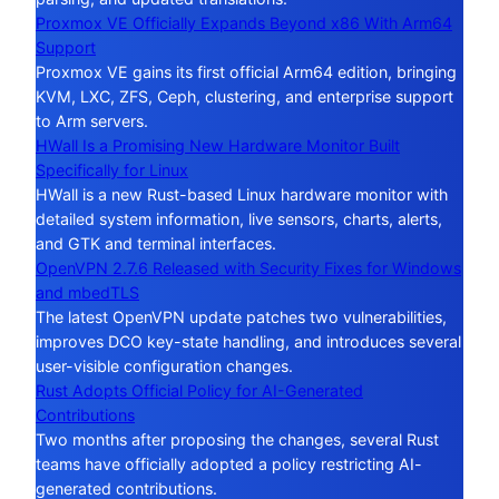
Proxmox VE Officially Expands Beyond x86 With Arm64
Support
Proxmox VE gains its first official Arm64 edition, bringing
KVM, LXC, ZFS, Ceph, clustering, and enterprise support
to Arm servers.
HWall Is a Promising New Hardware Monitor Built
Specifically for Linux
HWall is a new Rust-based Linux hardware monitor with
detailed system information, live sensors, charts, alerts,
and GTK and terminal interfaces.
OpenVPN 2.7.6 Released with Security Fixes for Windows
and mbedTLS
The latest OpenVPN update patches two vulnerabilities,
improves DCO key-state handling, and introduces several
user-visible configuration changes.
Rust Adopts Official Policy for AI-Generated
Contributions
Two months after proposing the changes, several Rust
teams have officially adopted a policy restricting AI-
generated contributions.