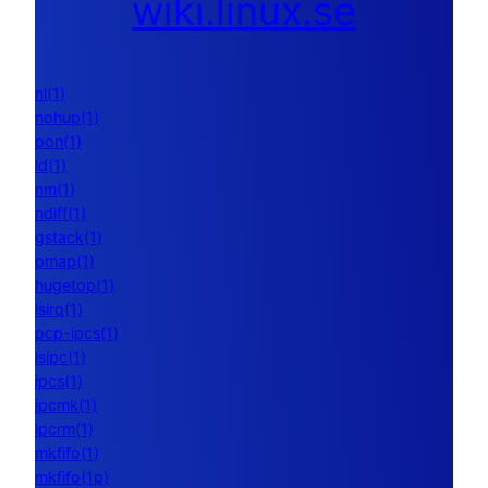
wiki.linux.se
nl(1)
nohup(1)
pon(1)
ld(1)
nm(1)
ndiff(1)
gstack(1)
pmap(1)
hugetop(1)
lsirq(1)
pcp-ipcs(1)
lsipc(1)
ipcs(1)
ipcmk(1)
ipcrm(1)
mkfifo(1)
mkfifo(1p)