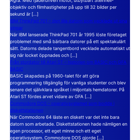
Agfa. Med fjäderdriven motor, utbytbart Steinheil-
objektiv och filmhastigheter på upp till 32 bilder per
sekund är […]
IBM ThinkPad 701 – den lilla datorn som vecklade ut sina
vingar
När IBM lanserade ThinkPad 701 år 1995 löste företaget
problemet med små bärbara datorer på ett spektakulärt
sätt. Datorns delade tangentbord vecklade automatiskt ut
sig när locket öppnades och […]
Från stordator till Atari ST – historien om BASIC och GFA
BASIC
BASIC skapades på 1960-talet för att göra
programmering tillgänglig för vanliga studenter och blev
senare det självklara språket i miljontals hemdatorer. På
Atari ST fördes arvet vidare av GFA […]
Commodore DOS – operativsystemet som bodde i
diskettstationen
När Commodore 64 läste en diskett var det inte bara
datorn som arbetade. Diskettstationen hade nämligen en
egen processor, ett eget minne och ett eget
operativsystem. Commodore DOS gjorde […]