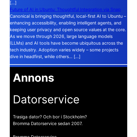
[…]
Future of AI in Ubuntu: Thoughtful Integration via Snap
Canonical is bringing thoughtful, local-first AI to Ubuntu –
enhancing accessibility, enabling intelligent agents, and
keeping user privacy and open source values at the core.
As we move through 2026, large language models
(LLMs) and AI tools have become ubiquitous across the
tech industry. Adoption varies widely – some projects
dive in headfirst, while others… […]
Annons
Datorservice
Trasiga dator? Och bor i Stockholm?
Bromma Datorservice sedan 2007.
Bromma Datorservice