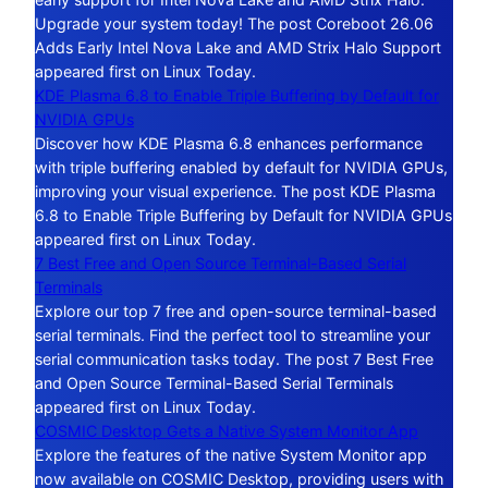
Upgrade your system today! The post Coreboot 26.06
Adds Early Intel Nova Lake and AMD Strix Halo Support
appeared first on Linux Today.
KDE Plasma 6.8 to Enable Triple Buffering by Default for
NVIDIA GPUs
Discover how KDE Plasma 6.8 enhances performance
with triple buffering enabled by default for NVIDIA GPUs,
improving your visual experience. The post KDE Plasma
6.8 to Enable Triple Buffering by Default for NVIDIA GPUs
appeared first on Linux Today.
7 Best Free and Open Source Terminal-Based Serial
Terminals
Explore our top 7 free and open-source terminal-based
serial terminals. Find the perfect tool to streamline your
serial communication tasks today. The post 7 Best Free
and Open Source Terminal-Based Serial Terminals
appeared first on Linux Today.
COSMIC Desktop Gets a Native System Monitor App
Explore the features of the native System Monitor app
now available on COSMIC Desktop, providing users with