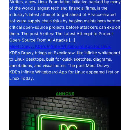
Akrites, a new Linux Foundation initiative backed by many
of the world’s largest tech and financial firms, is the
industry’s latest attempt to get ahead of AI‑accelerated
software supply chain risks by helping maintainers harden
critical open-source projects before attackers can exploit
them. The post Akrites: The Latest Attempt to Protect
Open-Source From AI Attacks […]
Meet Drawy, KDE’s Infinite Whiteboard App for Linux
KDE’s Drawy brings an Excalidraw-like infinite whiteboard
to Linux desktops, built for quick sketches, diagrams,
annotations, and visual notes. The post Meet Drawy,
KDE’s Infinite Whiteboard App for Linux appeared first on
Linux Today.
ANNONS