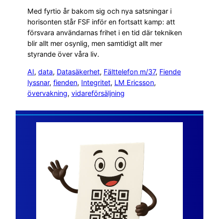
Med fyrtio år bakom sig och nya satsningar i
horisonten står FSF inför en fortsatt kamp: att
försvara användarnas frihet i en tid där tekniken
blir allt mer osynlig, men samtidigt allt mer
styrande över våra liv.
AI
, 
data
, 
Datasäkerhet
, 
Fälttelefon m/37
, 
Fiende
lyssnar
, 
fienden
, 
Integritet
, 
LM Ericsson
, 
övervakning
, 
vidareförsäljning