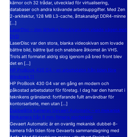
kärnor och 32 trådar, utvecklad för virtualisering,
databaser och andra krävande arbetsuppgifter. Med Zen
2-arkitektur, 128 MB L3-cache, åttakanaligt DDR4-minne
[…]
LaserDisc – den jättelika filmskivan som visade vägen mot
DVD
LaserDisc var den stora, blanka videoskivan som lovade
bättre bild, bättre ljud och snabbare åtkomst än VHS.
Trots att formatet aldrig slog igenom på bred front blev
det en […]
HP ProBook 430 G4 – en arbetsdator från tiden före
Windows 11
HP ProBook 430 G4 var en gång en modern och
påkostad arbetsdator för företag. I dag har den hamnat i
teknikens gränsland: fortfarande fullt användbar för
kontorsarbete, men utan […]
Dubbelåtta Kameran Gevaert Automatic – en mekanisk
filmkamera från 8 mm-filmens storhetstid
Gevaert Automatic är en ovanlig mekanisk dubbel-8-
kamera från tiden före Gevaerts sammanslagning med