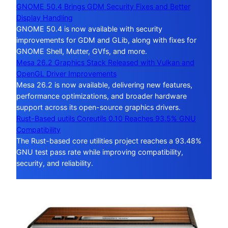
GNOME 50.4 Brings GDM Security Fixes and Better
Display Handling
GNOME 50.4 is now available with security
improvements for GDM and GLib, along with fixes for
GNOME Shell, Mutter, GVfs, and more.
Mesa 26.2 Graphics Stack Released with Vulkan and
OpenGL Driver Improvements
Mesa 26.2 is now available, delivering new features,
performance optimizations, and broader hardware
support across its open-source graphics drivers.
Rust-Based uutils Coreutils 0.10 Reaches 93.5% GNU
Compatibility
The Rust-based core utilities project reaches a 93.48%
GNU test pass rate while improving compatibility,
security, and reliability.