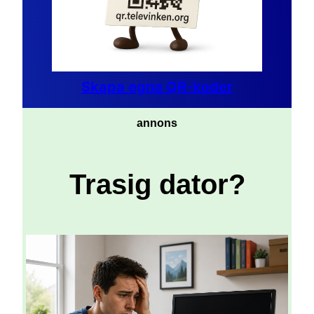
Skapa egna QR-koder
annons
Trasig dator?