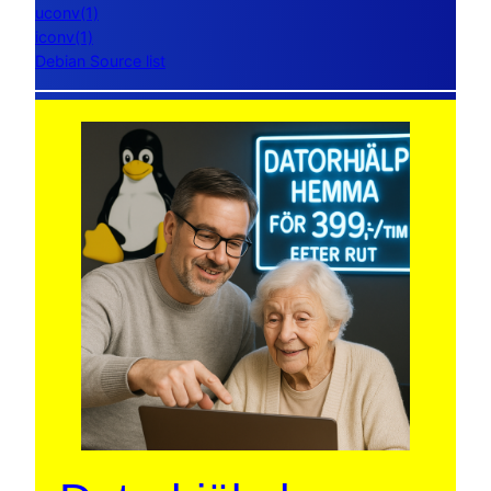
uconv(1)
iconv(1)
Debian Source list