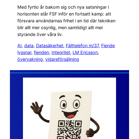
Med fyrtio år bakom sig och nya satsningar i
horisonten står FSF inför en fortsatt kamp: att
försvara användarnas frihet i en tid där tekniken
blir allt mer osynlig, men samtidigt allt mer
styrande över våra liv.
AI
, 
data
, 
Datasäkerhet
, 
Fälttelefon m/37
, 
Fiende
lyssnar
, 
fienden
, 
Integritet
, 
LM Ericsson
, 
övervakning
, 
vidareförsäljning