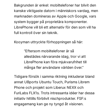
Bakgrunden är enkel: mobiltelefoner har blivit den
kanske viktigaste datorn i människors vardag, men
marknaden domineras av Apple och Google, vars
system bygger på proprietära komponenter.
LibrePhone vill bli ett alternativ för den som vill ha
full kontroll över sin teknik.
Kooyman uttryckte förhoppningen så här:
”Eftersom mobiltelefoner är så
allestädes närvarande idag, tror vi att
LibrePhone kan föra mjukvarufrihet till
många fler användare världen över.”
Tidigare försök i samma riktning inkluderar bland
annat UBports Ubuntu Touch, Purisms Librem
Phone och projekt som Liberux NEXX och
FuriLabs FLX1s. Trots intressanta idéer har dessa
initiativ hittills förblivit nischprodukter. FSF:s
engagemang kan ge ny tyngd åt visionen.