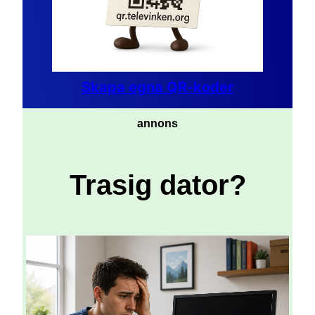
Skapa egna QR-koder
annons
Trasig dator?