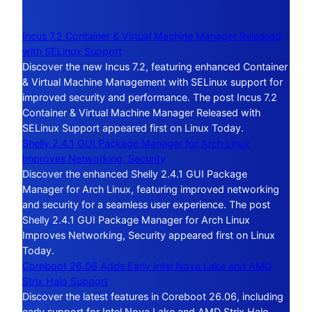
Incus 7.2 Container & Virtual Machine Manager Released
with SELinux Support
Discover the new Incus 7.2, featuring enhanced Container
& Virtual Machine Management with SELinux support for
improved security and performance. The post Incus 7.2
Container & Virtual Machine Manager Released with
SELinux Support appeared first on Linux Today.
Shelly 2.4.1 GUI Package Manager for Arch Linux
Improves Networking, Security
Discover the enhanced Shelly 2.4.1 GUI Package
Manager for Arch Linux, featuring improved networking
and security for a seamless user experience. The post
Shelly 2.4.1 GUI Package Manager for Arch Linux
Improves Networking, Security appeared first on Linux
Today.
Coreboot 26.06 Adds Early Intel Nova Lake and AMD
Strix Halo Support
Discover the latest features in Coreboot 26.06, including
early support for Intel Nova Lake and AMD Strix Halo.