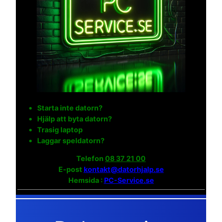
Starta inte datorn?
Hjälp att byta datorn?
Trasig laptop
Laggar speldatorn?
Telefon
08 37 21 00
E-post
kontakt@datorhjalp.se
Hemsida :
PC-Service.se