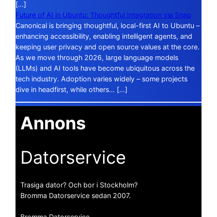
[…]
Future of AI in Ubuntu: Thoughtful Integration via Snap
Canonical is bringing thoughtful, local-first AI to Ubuntu –
enhancing accessibility, enabling intelligent agents, and
keeping user privacy and open source values at the core.
As we move through 2026, large language models
(LLMs) and AI tools have become ubiquitous across the
tech industry. Adoption varies widely – some projects
dive in headfirst, while others… […]
Annons
Datorservice
Trasiga dator? Och bor i Stockholm?
Bromma Datorservice sedan 2007.
Bromma Datorservice