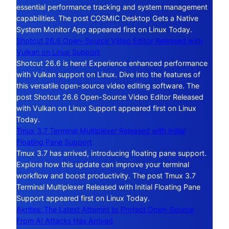
essential performance tracking and system management
capabilities. The post COSMIC Desktop Gets a Native
System Monitor App appeared first on Linux Today.
Shotcut 26.6 Open-Source Video Editor Released with
Vulkan on Linux Support
Shotcut 26.6 is here! Experience enhanced performance
with Vulkan support on Linux. Dive into the features of
this versatile open-source video editing software. The
post Shotcut 26.6 Open-Source Video Editor Released
with Vulkan on Linux Support appeared first on Linux
Today.
Tmux 3.7 Terminal Multiplexer Released with Initial
Floating Pane Support
Tmux 3.7 has arrived, introducing floating pane support.
Explore how this update can improve your terminal
workflow and boost productivity. The post Tmux 3.7
Terminal Multiplexer Released with Initial Floating Pane
Support appeared first on Linux Today.
Akrites: The Latest Attempt to Protect Open-Source
From AI Attacks Has Arrived