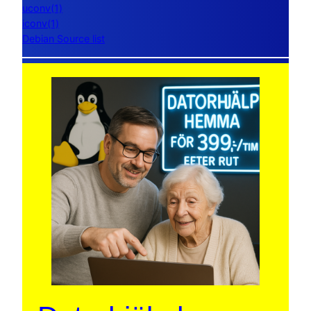
uconv(1)
iconv(1)
Debian Source list