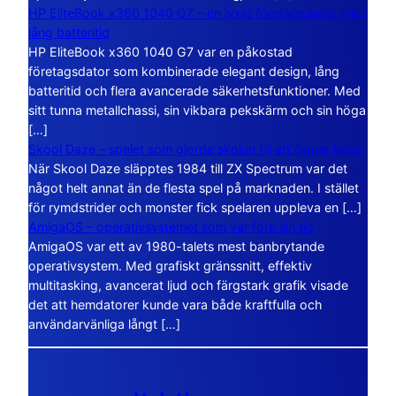
HP EliteBook x360 1040 G7 – en lyxig företagsdator med
lång batteritid
HP EliteBook x360 1040 G7 var en påkostad
företagsdator som kombinerade elegant design, lång
batteritid och flera avancerade säkerhetsfunktioner. Med
sitt tunna metallchassi, sin vikbara pekskärm och sin höga
[…]
Skool Daze – spelet som gjorde skolan till ett öppet kaos
När Skool Daze släpptes 1984 till ZX Spectrum var det
något helt annat än de flesta spel på marknaden. I stället
för rymdstrider och monster fick spelaren uppleva en […]
AmigaOS – operativsystemet som var före sin tid
AmigaOS var ett av 1980-talets mest banbrytande
operativsystem. Med grafiskt gränssnitt, effektiv
multitasking, avancerat ljud och färgstark grafik visade
det att hemdatorer kunde vara både kraftfulla och
användarvänliga långt […]