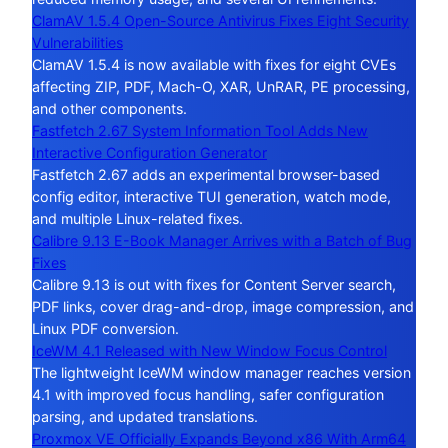
ClamAV 1.5.4 Open-Source Antivirus Fixes Eight Security
Vulnerabilities
ClamAV 1.5.4 is now available with fixes for eight CVEs
affecting ZIP, PDF, Mach-O, XAR, UnRAR, PE processing,
and other components.
Fastfetch 2.67 System Information Tool Adds New
Interactive Configuration Generator
Fastfetch 2.67 adds an experimental browser-based
config editor, interactive TUI generation, watch mode,
and multiple Linux-related fixes.
Calibre 9.13 E-Book Manager Arrives with a Batch of Bug
Fixes
Calibre 9.13 is out with fixes for Content Server search,
PDF links, cover drag-and-drop, image compression, and
Linux PDF conversion.
IceWM 4.1 Released with New Window Focus Control
The lightweight IceWM window manager reaches version
4.1 with improved focus handling, safer configuration
parsing, and updated translations.
Proxmox VE Officially Expands Beyond x86 With Arm64