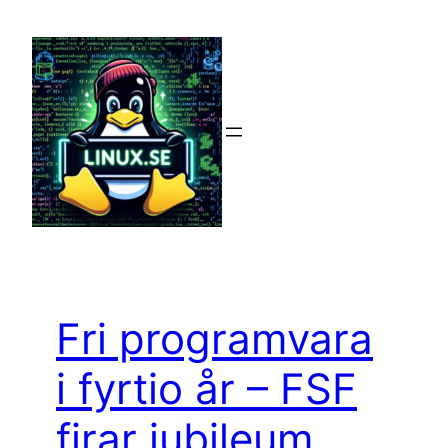
Hoppa
till
innehåll
Fri programvara
i fyrtio år – FSF
firar jubileum