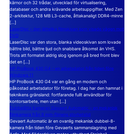
kärnor och 32 trådar, utvecklad för virtualisering,
databaser och andra krävande arbetsuppgifter. Med Zen
2-arkitektur, 128 MB L3-cache, åttakanaligt DDR4-minne
[…]
LaserDisc – den jättelika filmskivan som visade vägen mot
DVD
LaserDisc var den stora, blanka videoskivan som lovade
bättre bild, bättre ljud och snabbare åtkomst än VHS.
Trots att formatet aldrig slog igenom på bred front blev
det en […]
HP ProBook 430 G4 – en arbetsdator från tiden före
Windows 11
HP ProBook 430 G4 var en gång en modern och
påkostad arbetsdator för företag. I dag har den hamnat i
teknikens gränsland: fortfarande fullt användbar för
kontorsarbete, men utan […]
Dubbelåtta Kameran Gevaert Automatic – en mekanisk
filmkamera från 8 mm-filmens storhetstid
Gevaert Automatic är en ovanlig mekanisk dubbel-8-
kamera från tiden före Gevaerts sammanslagning med