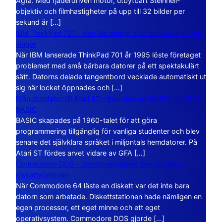
Agfa. Med fjäderdriven motor, utbytbart Steinheil-
objektiv och filmhastigheter på upp till 32 bilder per
sekund är […]
IBM ThinkPad 701 – den lilla datorn som vecklade ut sina
vingar
När IBM lanserade ThinkPad 701 år 1995 löste företaget
problemet med små bärbara datorer på ett spektakulärt
sätt. Datorns delade tangentbord vecklade automatiskt ut
sig när locket öppnades och […]
Från stordator till Atari ST – historien om BASIC och GFA
BASIC
BASIC skapades på 1960-talet för att göra
programmering tillgänglig för vanliga studenter och blev
senare det självklara språket i miljontals hemdatorer. På
Atari ST fördes arvet vidare av GFA […]
Commodore DOS – operativsystemet som bodde i
diskettstationen
När Commodore 64 läste en diskett var det inte bara
datorn som arbetade. Diskettstationen hade nämligen en
egen processor, ett eget minne och ett eget
operativsystem. Commodore DOS gjorde […]