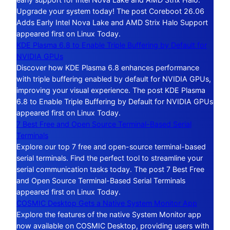
Upgrade your system today! The post Coreboot 26.06
Adds Early Intel Nova Lake and AMD Strix Halo Support
appeared first on Linux Today.
KDE Plasma 6.8 to Enable Triple Buffering by Default for
NVIDIA GPUs
Discover how KDE Plasma 6.8 enhances performance
with triple buffering enabled by default for NVIDIA GPUs,
improving your visual experience. The post KDE Plasma
6.8 to Enable Triple Buffering by Default for NVIDIA GPUs
appeared first on Linux Today.
7 Best Free and Open Source Terminal-Based Serial
Terminals
Explore our top 7 free and open-source terminal-based
serial terminals. Find the perfect tool to streamline your
serial communication tasks today. The post 7 Best Free
and Open Source Terminal-Based Serial Terminals
appeared first on Linux Today.
COSMIC Desktop Gets a Native System Monitor App
Explore the features of the native System Monitor app
now available on COSMIC Desktop, providing users with