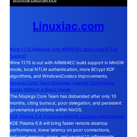
Linuxiac.com
Wine 11.15 Released with ARM64EC and Local NTLM
Support
Wine 11.15 is out with ARM64EC build support in MinGW
mode, local NTLM authentication, more BCrypt KDF
algorithms, and WindowsCodecs improvements.
Nixpkgs Core Team Dissolves, Leaving Governance
Duties Without a Direct Owner
The Nixpkgs Core Team has disbanded after only 10
months, citing burnout, poor delegation, and persistent
governance problems within NixOS.
KDE Plasma 6.8 Improves Remote Desktop Performance
KDE Plasma 6.8 will bring faster remote desktop
performance, lower latency on poor connections,
reduced memory usage, and several UI refinements.