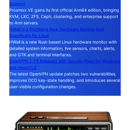
Support
Proxmox VE gains its first official Arm64 edition, bringing
KVM, LXC, ZFS, Ceph, clustering, and enterprise support
to Arm servers.
HWall Is a Promising New Hardware Monitor Built
Specifically for Linux
HWall is a new Rust-based Linux hardware monitor with
detailed system information, live sensors, charts, alerts,
and GTK and terminal interfaces.
OpenVPN 2.7.6 Released with Security Fixes for Windows
and mbedTLS
The latest OpenVPN update patches two vulnerabilities,
improves DCO key-state handling, and introduces several
user-visible configuration changes.