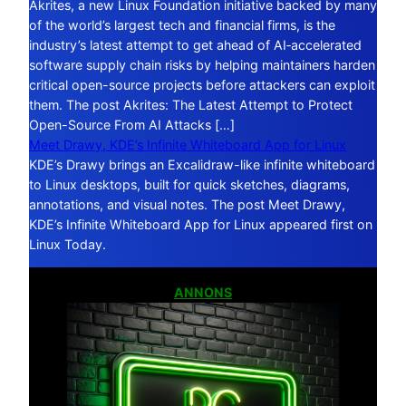
Akrites, a new Linux Foundation initiative backed by many
of the world’s largest tech and financial firms, is the
industry’s latest attempt to get ahead of AI‑accelerated
software supply chain risks by helping maintainers harden
critical open-source projects before attackers can exploit
them. The post Akrites: The Latest Attempt to Protect
Open-Source From AI Attacks […]
Meet Drawy, KDE’s Infinite Whiteboard App for Linux
KDE’s Drawy brings an Excalidraw-like infinite whiteboard
to Linux desktops, built for quick sketches, diagrams,
annotations, and visual notes. The post Meet Drawy,
KDE’s Infinite Whiteboard App for Linux appeared first on
Linux Today.
ANNONS