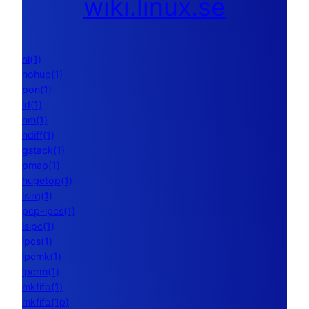
wiki.linux.se
nl(1)
nohup(1)
pon(1)
ld(1)
nm(1)
ndiff(1)
gstack(1)
pmap(1)
hugetop(1)
lsirq(1)
pcp-ipcs(1)
lsipc(1)
ipcs(1)
ipcmk(1)
ipcrm(1)
mkfifo(1)
mkfifo(1p)