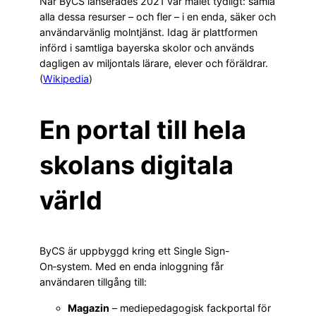
När ByCS lanserades 2021 var målet tydligt: samla
alla dessa resurser – och fler – i en enda, säker och
användarvänlig molntjänst. Idag är plattformen
införd i samtliga bayerska skolor och används
dagligen av miljontals lärare, elever och föräldrar.
(
Wikipedia
)
En portal till hela
skolans digitala
värld
ByCS är uppbyggd kring ett Single Sign-
On‑system. Med en enda inloggning får
användaren tillgång till:
Magazin
– mediepedagogisk fackportal för