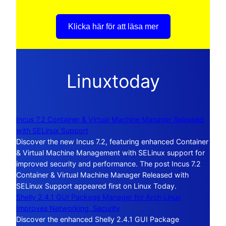
Klicka här för att läsa mer
Linuxtoday
Incus 7.2 Container & Virtual Machine Manager Released
with SELinux Support
Discover the new Incus 7.2, featuring enhanced Container
& Virtual Machine Management with SELinux support for
improved security and performance. The post Incus 7.2
Container & Virtual Machine Manager Released with
SELinux Support appeared first on Linux Today.
Shelly 2.4.1 GUI Package Manager for Arch Linux
Improves Networking, Security
Discover the enhanced Shelly 2.4.1 GUI Package