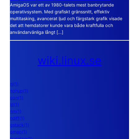
AmigaOS var ett av 1980-talets mest banbrytande
operativsystem. Med grafiskt gränssnitt, effektiv
multitasking, avancerat ljud och färgstark grafik visade
det att hemdatorer kunde vara både kraftfulla och
användarvänliga långt […]
wiki.linux.se
nl(1)
nohup(1)
pon(1)
ld(1)
nm(1)
ndiff(1)
gstack(1)
pmap(1)
hugetop(1)