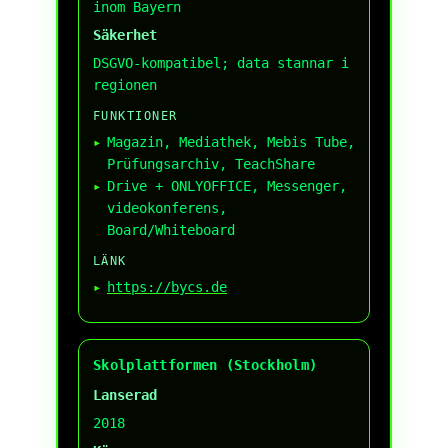
inom Bayern
Säkerhet
DSGVO-kompatibel; data stannar i
regionen
FUNKTIONER
Magazin, Mediathek, Mebis Tube,
Prüfungsarchiv, TeachShare
Drive + ONLYOFFICE, Messenger,
videokonferens,
Board/Whiteboard
LÄNK
https://bycs.de
Skolplattformen (Stockholm)
Lanserad
2018