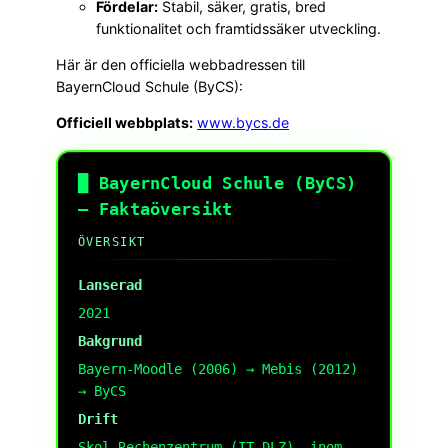
Fördelar:
Stabil, säker, gratis, bred
funktionalitet och framtidssäker utveckling.
Här är den officiella webbadressen till
BayernCloud Schule (ByCS):
Officiell webbplats:
www.bycs.de
█ BayernCloud Schule (ByCS)
– Faktaöversikt
ÖVERSIKT
Lanserad
2021
Bakgrund
Bayern-Moodle (2006) → Mebis (2012)
→ ByCS
Drift
Skol-Rechenzentrum (IT-DLZ), inom