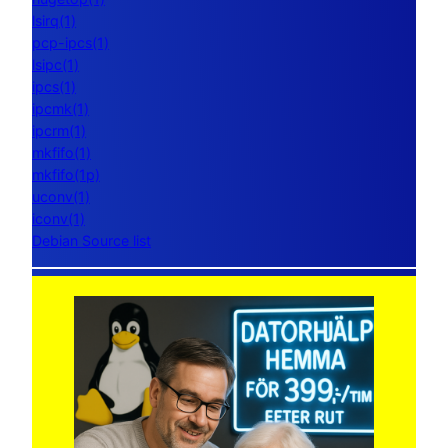
lsirq(1)
pcp-ipcs(1)
lsipc(1)
ipcs(1)
ipcmk(1)
ipcrm(1)
mkfifo(1)
mkfifo(1p)
uconv(1)
iconv(1)
Debian Source list