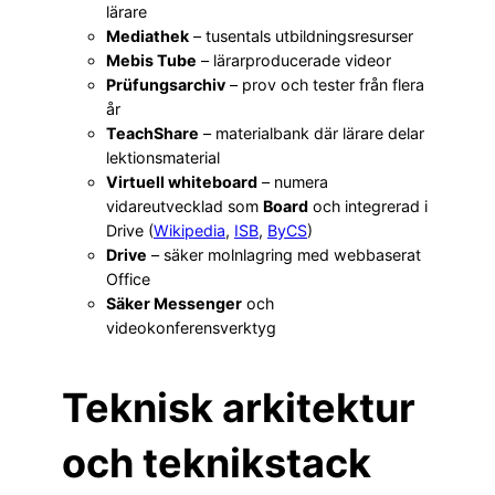
lärare
Mediathek
– tusentals utbildningsresurser
Mebis Tube
– lärarproducerade videor
Prüfungsarchiv
– prov och tester från flera
år
TeachShare
– materialbank där lärare delar
lektionsmaterial
Virtuell whiteboard
– numera
vidareutvecklad som
Board
och integrerad i
Drive (
Wikipedia
,
ISB
,
ByCS
)
Drive
– säker molnlagring med webbaserat
Office
Säker Messenger
och
videokonferensverktyg
Teknisk arkitektur
och teknikstack