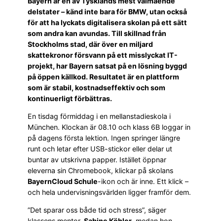
Bayern är en av Tysklands mest välmående
delstater – känd inte bara för BMW, utan också
för att ha lyckats digitalisera skolan på ett sätt
som andra kan avundas. Till skillnad från
Stockholms stad, där över en miljard
skattekronor försvann på ett misslyckat IT-
projekt, har Bayern satsat på en lösning byggd
på öppen källkod. Resultatet är en plattform
som är stabil, kostnadseffektiv och som
kontinuerligt förbättras.
En tisdag förmiddag i en mellanstadieskola i
München. Klockan är 08.10 och klass 6B loggar in
på dagens första lektion. Ingen springer längre
runt och letar efter USB-stickor eller delar ut
buntar av utskrivna papper. Istället öppnar
eleverna sin Chromebook, klickar på skolans
BayernCloud Schule
-ikon och är inne. Ett klick –
och hela undervisningsvärlden ligger framför dem.
”Det sparar oss både tid och stress”, säger
klassens mentor,
Sabine Köhler
, medan hon