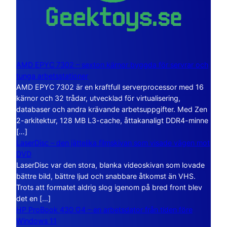
AMD EPYC 7302 – sexton kärnor byggda för servrar och
tunga arbetsstationer
AMD EPYC 7302 är en kraftfull serverprocessor med 16
kärnor och 32 trådar, utvecklad för virtualisering,
databaser och andra krävande arbetsuppgifter. Med Zen
2-arkitektur, 128 MB L3-cache, åttakanaligt DDR4-minne
[…]
LaserDisc – den jättelika filmskivan som visade vägen mot
DVD
LaserDisc var den stora, blanka videoskivan som lovade
bättre bild, bättre ljud och snabbare åtkomst än VHS.
Trots att formatet aldrig slog igenom på bred front blev
det en […]
HP ProBook 430 G4 – en arbetsdator från tiden före
Windows 11