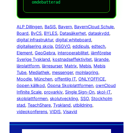
omdebatterad
ALP Dillingen
, 
BaSiS
, 
Bayern
, 
BayernCloud Schule
, 
Board
, 
ByCS
, 
BYLES
, 
Datasäkerhet
, 
dataskydd
, 
digital infrastruktur
, 
digital whiteboard
, 
digitalisering skola
, 
DSGVO
, 
eddipuls
, 
edtech
, 
Element
, 
GeoGebra
, 
interoperabilitet
, 
jämförelse
Sverige Tyskland
, 
kostnadseffektivitet
, 
lärande
, 
lärplattform
, 
lärresurser
, 
Matrix
, 
Mebis
, 
Mebis
Tube
, 
Mediathek
, 
messenger
, 
molnlagring
, 
Moodle
, 
München
, 
offentlig IT
, 
ONLYOFFICE
, 
öppen källkod
, 
Öppna Skolplattformen
, 
ownCloud
Infinite Scale
, 
provarkiv
, 
Single Sign-On
, 
skol-IT
, 
skolplattformen
, 
skolutveckling
, 
SSO
, 
Stockholm
stad
, 
TeachShare
, 
Tyskland
, 
utbildning
, 
videokonferens
, 
VIDIS
, 
Visavid