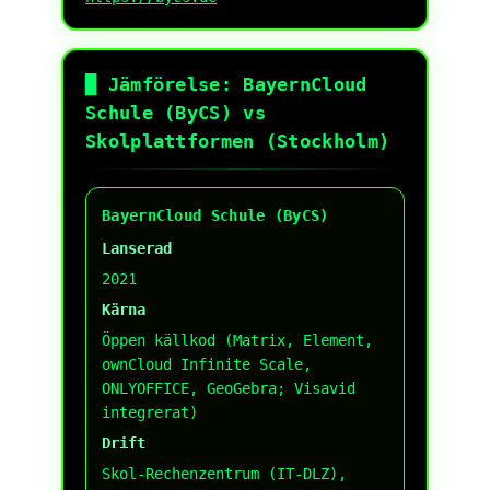
█ Jämförelse: BayernCloud
Schule (ByCS) vs
Skolplattformen (Stockholm)
BayernCloud Schule (ByCS)
Lanserad
2021
Kärna
Öppen källkod (Matrix, Element,
ownCloud Infinite Scale,
ONLYOFFICE, GeoGebra; Visavid
integrerat)
Drift
Skol-Rechenzentrum (IT-DLZ),