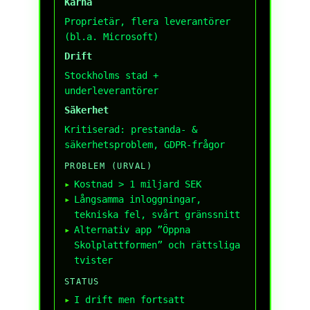
Kärna
Proprietär, flera leverantörer
(bl.a. Microsoft)
Drift
Stockholms stad +
underleverantörer
Säkerhet
Kritiserad: prestanda- &
säkerhetsproblem, GDPR-frågor
PROBLEM (URVAL)
Kostnad > 1 miljard SEK
Långsamma inloggningar,
tekniska fel, svårt gränssnitt
Alternativ app ”Öppna
Skolplattformen” och rättsliga
tvister
STATUS
I drift men fortsatt