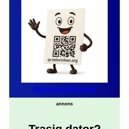
Skapa egna QR-koder
annons