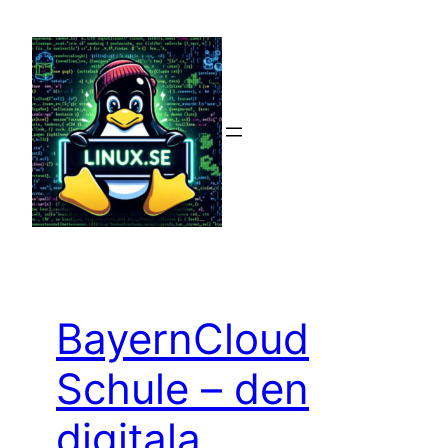
Hoppa
till
innehåll
BayernCloud
Schule – den
digitala