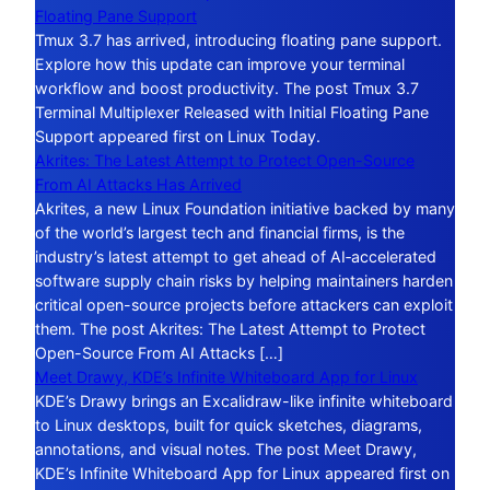
Floating Pane Support
Tmux 3.7 has arrived, introducing floating pane support.
Explore how this update can improve your terminal
workflow and boost productivity. The post Tmux 3.7
Terminal Multiplexer Released with Initial Floating Pane
Support appeared first on Linux Today.
Akrites: The Latest Attempt to Protect Open-Source
From AI Attacks Has Arrived
Akrites, a new Linux Foundation initiative backed by many
of the world’s largest tech and financial firms, is the
industry’s latest attempt to get ahead of AI‑accelerated
software supply chain risks by helping maintainers harden
critical open-source projects before attackers can exploit
them. The post Akrites: The Latest Attempt to Protect
Open-Source From AI Attacks […]
Meet Drawy, KDE’s Infinite Whiteboard App for Linux
KDE’s Drawy brings an Excalidraw-like infinite whiteboard
to Linux desktops, built for quick sketches, diagrams,
annotations, and visual notes. The post Meet Drawy,
KDE’s Infinite Whiteboard App for Linux appeared first on