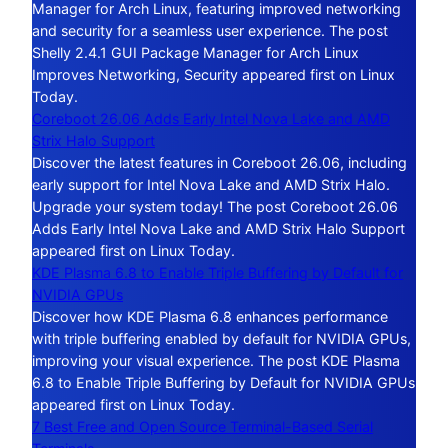
Manager for Arch Linux, featuring improved networking
and security for a seamless user experience. The post
Shelly 2.4.1 GUI Package Manager for Arch Linux
Improves Networking, Security appeared first on Linux
Today.
Coreboot 26.06 Adds Early Intel Nova Lake and AMD
Strix Halo Support
Discover the latest features in Coreboot 26.06, including
early support for Intel Nova Lake and AMD Strix Halo.
Upgrade your system today! The post Coreboot 26.06
Adds Early Intel Nova Lake and AMD Strix Halo Support
appeared first on Linux Today.
KDE Plasma 6.8 to Enable Triple Buffering by Default for
NVIDIA GPUs
Discover how KDE Plasma 6.8 enhances performance
with triple buffering enabled by default for NVIDIA GPUs,
improving your visual experience. The post KDE Plasma
6.8 to Enable Triple Buffering by Default for NVIDIA GPUs
appeared first on Linux Today.
7 Best Free and Open Source Terminal-Based Serial