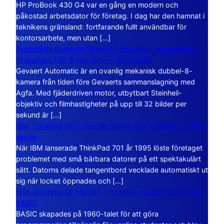
HP ProBook 430 G4 var en gång en modern och
påkostad arbetsdator för företag. I dag har den hamnat i
teknikens gränsland: fortfarande fullt användbar för
kontorsarbete, men utan […]
Dubbelåtta Kameran Gevaert Automatic – en mekanisk
filmkamera från 8 mm-filmens storhetstid
Gevaert Automatic är en ovanlig mekanisk dubbel-8-
kamera från tiden före Gevaerts sammanslagning med
Agfa. Med fjäderdriven motor, utbytbart Steinheil-
objektiv och filmhastigheter på upp till 32 bilder per
sekund är […]
IBM ThinkPad 701 – den lilla datorn som vecklade ut sina
vingar
När IBM lanserade ThinkPad 701 år 1995 löste företaget
problemet med små bärbara datorer på ett spektakulärt
sätt. Datorns delade tangentbord vecklade automatiskt ut
sig när locket öppnades och […]
Från stordator till Atari ST – historien om BASIC och GFA
BASIC
BASIC skapades på 1960-talet för att göra