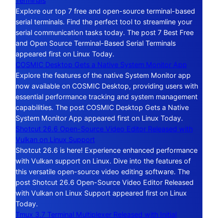
Terminals
Explore our top 7 free and open-source terminal-based
serial terminals. Find the perfect tool to streamline your
serial communication tasks today. The post 7 Best Free
and Open Source Terminal-Based Serial Terminals
appeared first on Linux Today.
COSMIC Desktop Gets a Native System Monitor App
Explore the features of the native System Monitor app
now available on COSMIC Desktop, providing users with
essential performance tracking and system management
capabilities. The post COSMIC Desktop Gets a Native
System Monitor App appeared first on Linux Today.
Shotcut 26.6 Open-Source Video Editor Released with
Vulkan on Linux Support
Shotcut 26.6 is here! Experience enhanced performance
with Vulkan support on Linux. Dive into the features of
this versatile open-source video editing software. The
post Shotcut 26.6 Open-Source Video Editor Released
with Vulkan on Linux Support appeared first on Linux
Today.
Tmux 3.7 Terminal Multiplexer Released with Initial