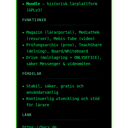
Moodle
– historisk lärplattform
(GPLv3)
FUNKTIONER
Magazin (lärarportal), Mediathek
(resurser), Mebis Tube (video)
Prüfungsarchiv (prov), TeachShare
(delning), Board/Whiteboard
Drive (molnlagring + ONLYOFFICE),
säker Messenger & videomöten
FÖRDELAR
Stabil, säker, gratis och
användarvänlig
Kontinuerlig utveckling och stöd
för lärare
LÄNK
https://bycs.de