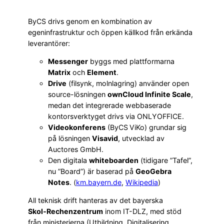
ByCS drivs genom en kombination av
egeninfrastruktur och öppen källkod från erkända
leverantörer:
Messenger
byggs med plattformarna
Matrix
och
Element
.
Drive
(filsynk, molnlagring) använder open
source-lösningen
ownCloud Infinite Scale
,
medan det integrerade webbaserade
kontorsverktyget drivs via ONLYOFFICE.
Videokonferens
(ByCS ViKo) grundar sig
på lösningen
Visavid
, utvecklad av
Auctores GmbH.
Den digitala
whiteboarden
(tidigare ”Tafel”,
nu ”Board”) är baserad på
GeoGebra
Notes
. (
km.bayern.de
,
Wikipedia
)
All teknisk drift hanteras av det bayerska
Skol‑Rechenzentrum
inom IT-DLZ, med stöd
från ministerierna (Utbildning, Digitalisering,