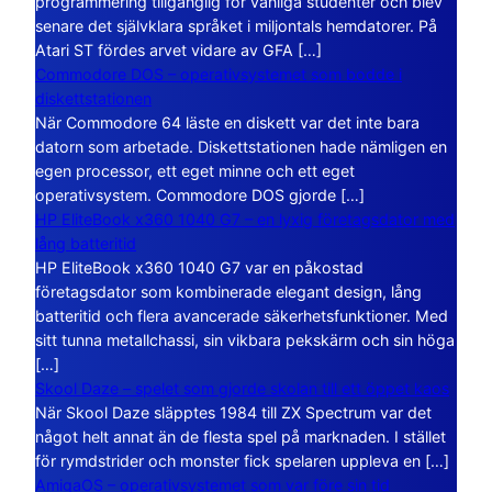
programmering tillgänglig för vanliga studenter och blev
senare det självklara språket i miljontals hemdatorer. På
Atari ST fördes arvet vidare av GFA […]
Commodore DOS – operativsystemet som bodde i
diskettstationen
När Commodore 64 läste en diskett var det inte bara
datorn som arbetade. Diskettstationen hade nämligen en
egen processor, ett eget minne och ett eget
operativsystem. Commodore DOS gjorde […]
HP EliteBook x360 1040 G7 – en lyxig företagsdator med
lång batteritid
HP EliteBook x360 1040 G7 var en påkostad
företagsdator som kombinerade elegant design, lång
batteritid och flera avancerade säkerhetsfunktioner. Med
sitt tunna metallchassi, sin vikbara pekskärm och sin höga
[…]
Skool Daze – spelet som gjorde skolan till ett öppet kaos
När Skool Daze släpptes 1984 till ZX Spectrum var det
något helt annat än de flesta spel på marknaden. I stället
för rymdstrider och monster fick spelaren uppleva en […]
AmigaOS – operativsystemet som var före sin tid