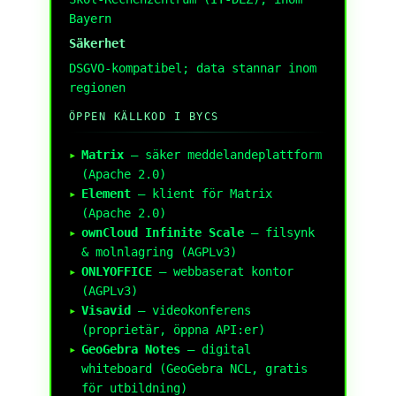
Bayern
Säkerhet
DSGVO-kompatibel; data stannar inom
regionen
ÖPPEN KÄLLKOD I BYCS
Matrix
– säker meddelandeplattform
(Apache 2.0)
Element
– klient för Matrix
(Apache 2.0)
ownCloud Infinite Scale
– filsynk
& molnlagring (AGPLv3)
ONLYOFFICE
– webbaserat kontor
(AGPLv3)
Visavid
– videokonferens
(proprietär, öppna API:er)
GeoGebra Notes
– digital
whiteboard (GeoGebra NCL, gratis
för utbildning)