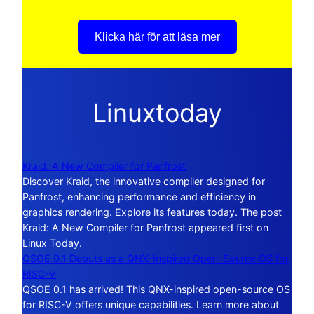
Klicka här för att läsa mer
Linuxtoday
Kraid: A New Compiler for Panfrost
Discover Kraid, the innovative compiler designed for
Panfrost, enhancing performance and efficiency in
graphics rendering. Explore its features today. The post
Kraid: A New Compiler for Panfrost appeared first on
Linux Today.
QSOE 0.1 Debuts as a QNX-Inspired Open-Source OS for
RISC-V
QSOE 0.1 has arrived! This QNX-inspired open-source OS
for RISC-V offers unique capabilities. Learn more about