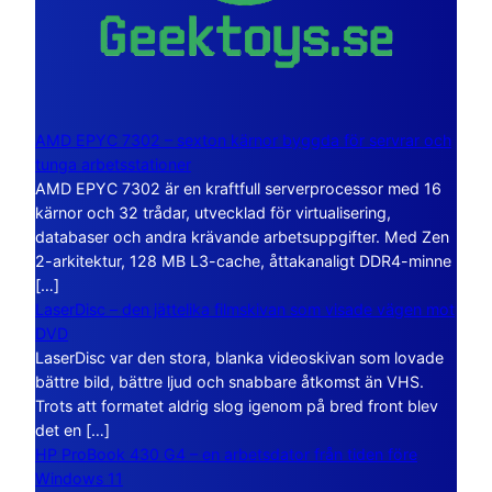
AMD EPYC 7302 – sexton kärnor byggda för servrar och
tunga arbetsstationer
AMD EPYC 7302 är en kraftfull serverprocessor med 16
kärnor och 32 trådar, utvecklad för virtualisering,
databaser och andra krävande arbetsuppgifter. Med Zen
2-arkitektur, 128 MB L3-cache, åttakanaligt DDR4-minne
[…]
LaserDisc – den jättelika filmskivan som visade vägen mot
DVD
LaserDisc var den stora, blanka videoskivan som lovade
bättre bild, bättre ljud och snabbare åtkomst än VHS.
Trots att formatet aldrig slog igenom på bred front blev
det en […]
HP ProBook 430 G4 – en arbetsdator från tiden före
Windows 11