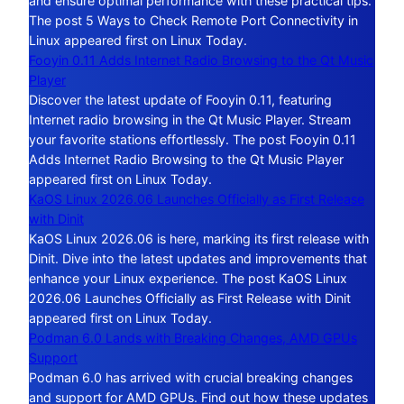
and ensure optimal performance with these practical tips.
The post 5 Ways to Check Remote Port Connectivity in
Linux appeared first on Linux Today.
Fooyin 0.11 Adds Internet Radio Browsing to the Qt Music
Player
Discover the latest update of Fooyin 0.11, featuring
Internet radio browsing in the Qt Music Player. Stream
your favorite stations effortlessly. The post Fooyin 0.11
Adds Internet Radio Browsing to the Qt Music Player
appeared first on Linux Today.
KaOS Linux 2026.06 Launches Officially as First Release
with Dinit
KaOS Linux 2026.06 is here, marking its first release with
Dinit. Dive into the latest updates and improvements that
enhance your Linux experience. The post KaOS Linux
2026.06 Launches Officially as First Release with Dinit
appeared first on Linux Today.
Podman 6.0 Lands with Breaking Changes, AMD GPUs
Support
Podman 6.0 has arrived with crucial breaking changes
and support for AMD GPUs. Find out how these updates