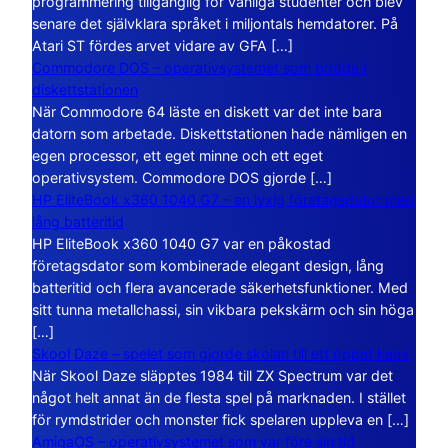
programmering tillgänglig för vanliga studenter och blev
senare det självklara språket i miljontals hemdatorer. På
Atari ST fördes arvet vidare av GFA […]
Commodore DOS – operativsystemet som bodde i
diskettstationen
När Commodore 64 läste en diskett var det inte bara
datorn som arbetade. Diskettstationen hade nämligen en
egen processor, ett eget minne och ett eget
operativsystem. Commodore DOS gjorde […]
HP EliteBook x360 1040 G7 – en lyxig företagsdator med
lång batteritid
HP EliteBook x360 1040 G7 var en påkostad
företagsdator som kombinerade elegant design, lång
batteritid och flera avancerade säkerhetsfunktioner. Med
sitt tunna metallchassi, sin vikbara pekskärm och sin höga
[…]
Skool Daze – spelet som gjorde skolan till ett öppet kaos
När Skool Daze släpptes 1984 till ZX Spectrum var det
något helt annat än de flesta spel på marknaden. I stället
för rymdstrider och monster fick spelaren uppleva en […]
AmigaOS – operativsystemet som var före sin tid