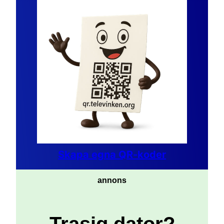
Skapa egna QR-koder
annons