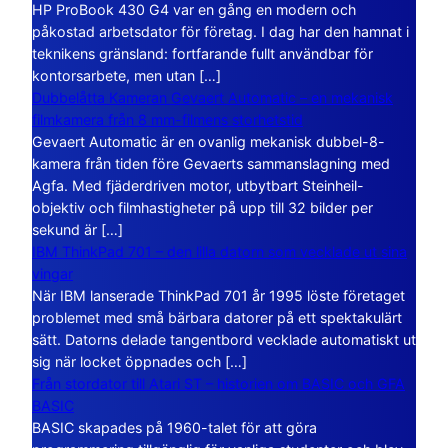
HP ProBook 430 G4 var en gång en modern och
påkostad arbetsdator för företag. I dag har den hamnat i
teknikens gränsland: fortfarande fullt användbar för
kontorsarbete, men utan […]
Dubbelåtta Kameran Gevaert Automatic – en mekanisk
filmkamera från 8 mm-filmens storhetstid
Gevaert Automatic är en ovanlig mekanisk dubbel-8-
kamera från tiden före Gevaerts sammanslagning med
Agfa. Med fjäderdriven motor, utbytbart Steinheil-
objektiv och filmhastigheter på upp till 32 bilder per
sekund är […]
IBM ThinkPad 701 – den lilla datorn som vecklade ut sina
vingar
När IBM lanserade ThinkPad 701 år 1995 löste företaget
problemet med små bärbara datorer på ett spektakulärt
sätt. Datorns delade tangentbord vecklade automatiskt ut
sig när locket öppnades och […]
Från stordator till Atari ST – historien om BASIC och GFA
BASIC
BASIC skapades på 1960-talet för att göra