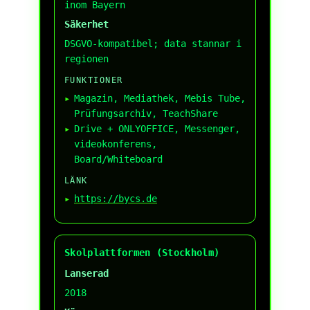
inom Bayern
Säkerhet
DSGVO-kompatibel; data stannar i
regionen
FUNKTIONER
Magazin, Mediathek, Mebis Tube,
Prüfungsarchiv, TeachShare
Drive + ONLYOFFICE, Messenger,
videokonferens,
Board/Whiteboard
LÄNK
https://bycs.de
Skolplattformen (Stockholm)
Lanserad
2018