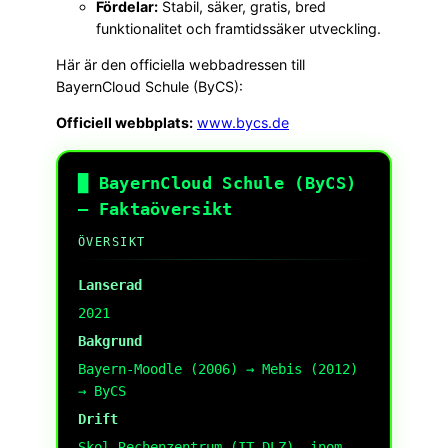
Fördelar:
Stabil, säker, gratis, bred
funktionalitet och framtidssäker utveckling.
Här är den officiella webbadressen till
BayernCloud Schule (ByCS):
Officiell webbplats:
www.bycs.de
█ BayernCloud Schule (ByCS)
– Faktaöversikt
ÖVERSIKT
Lanserad
2021
Bakgrund
Bayern-Moodle (2006) → Mebis (2012)
→ ByCS
Drift
Skol-Rechenzentrum (IT-DLZ), inom