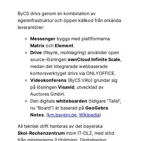
ByCS drivs genom en kombination av
egeninfrastruktur och öppen källkod från erkända
leverantörer:
Messenger
byggs med plattformarna
Matrix
och
Element
.
Drive
(filsynk, molnlagring) använder open
source-lösningen
ownCloud Infinite Scale
,
medan det integrerade webbaserade
kontorsverktyget drivs via ONLYOFFICE.
Videokonferens
(ByCS ViKo) grundar sig
på lösningen
Visavid
, utvecklad av
Auctores GmbH.
Den digitala
whiteboarden
(tidigare ”Tafel”,
nu ”Board”) är baserad på
GeoGebra
Notes
. (
km.bayern.de
,
Wikipedia
)
All teknisk drift hanteras av det bayerska
Skol‑Rechenzentrum
inom IT-DLZ, med stöd
från ministerierna (Utbildning, Digitalisering,