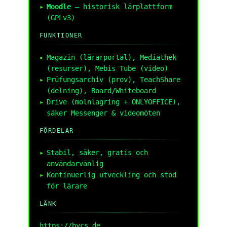
Moodle
– historisk lärplattform
(GPLv3)
FUNKTIONER
Magazin (lärarportal), Mediathek
(resurser), Mebis Tube (video)
Prüfungsarchiv (prov), TeachShare
(delning), Board/Whiteboard
Drive (molnlagring + ONLYOFFICE),
säker Messenger & videomöten
FÖRDELAR
Stabil, säker, gratis och
användarvänlig
Kontinuerlig utveckling och stöd
för lärare
LÄNK
https://bycs.de