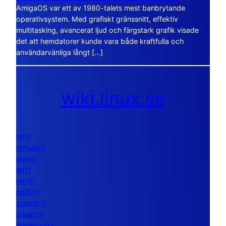
AmigaOS var ett av 1980-talets mest banbrytande
operativsystem. Med grafiskt gränssnitt, effektiv
multitasking, avancerat ljud och färgstark grafik visade
det att hemdatorer kunde vara både kraftfulla och
användarvänliga långt […]
wiki.linux.se
nl(1)
nohup(1)
pon(1)
ld(1)
nm(1)
ndiff(1)
gstack(1)
pmap(1)
hugetop(1)