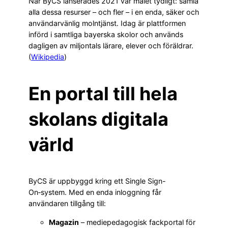
När ByCS lanserades 2021 var målet tydligt: samla
alla dessa resurser – och fler – i en enda, säker och
användarvänlig molntjänst. Idag är plattformen
införd i samtliga bayerska skolor och används
dagligen av miljontals lärare, elever och föräldrar.
(
Wikipedia
)
En portal till hela
skolans digitala
värld
ByCS är uppbyggd kring ett Single Sign-
On‑system. Med en enda inloggning får
användaren tillgång till:
Magazin
– mediepedagogisk fackportal för