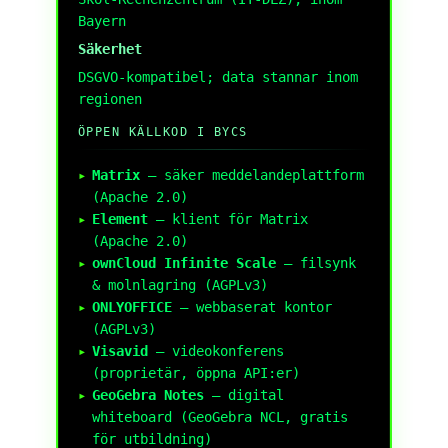
Bayern
Säkerhet
DSGVO-kompatibel; data stannar inom
regionen
ÖPPEN KÄLLKOD I BYCS
Matrix
– säker meddelandeplattform
(Apache 2.0)
Element
– klient för Matrix
(Apache 2.0)
ownCloud Infinite Scale
– filsynk
& molnlagring (AGPLv3)
ONLYOFFICE
– webbaserat kontor
(AGPLv3)
Visavid
– videokonferens
(proprietär, öppna API:er)
GeoGebra Notes
– digital
whiteboard (GeoGebra NCL, gratis
för utbildning)