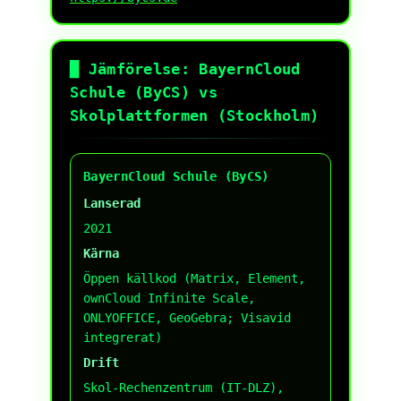
█ Jämförelse: BayernCloud
Schule (ByCS) vs
Skolplattformen (Stockholm)
BayernCloud Schule (ByCS)
Lanserad
2021
Kärna
Öppen källkod (Matrix, Element,
ownCloud Infinite Scale,
ONLYOFFICE, GeoGebra; Visavid
integrerat)
Drift
Skol-Rechenzentrum (IT-DLZ),