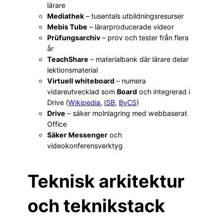
lärare
Mediathek
– tusentals utbildningsresurser
Mebis Tube
– lärarproducerade videor
Prüfungsarchiv
– prov och tester från flera
år
TeachShare
– materialbank där lärare delar
lektionsmaterial
Virtuell whiteboard
– numera
vidareutvecklad som
Board
och integrerad i
Drive (
Wikipedia
,
ISB
,
ByCS
)
Drive
– säker molnlagring med webbaserat
Office
Säker Messenger
och
videokonferensverktyg
Teknisk arkitektur
och teknikstack