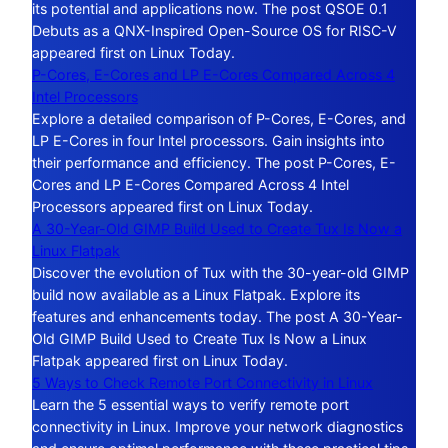
its potential and applications now. The post QSOE 0.1
Debuts as a QNX-Inspired Open-Source OS for RISC-V
appeared first on Linux Today.
P-Cores, E-Cores and LP E-Cores Compared Across 4
Intel Processors
Explore a detailed comparison of P-Cores, E-Cores, and
LP E-Cores in four Intel processors. Gain insights into
their performance and efficiency. The post P-Cores, E-
Cores and LP E-Cores Compared Across 4 Intel
Processors appeared first on Linux Today.
A 30-Year-Old GIMP Build Used to Create Tux Is Now a
Linux Flatpak
Discover the evolution of Tux with the 30-year-old GIMP
build now available as a Linux Flatpak. Explore its
features and enhancements today. The post A 30-Year-
Old GIMP Build Used to Create Tux Is Now a Linux
Flatpak appeared first on Linux Today.
5 Ways to Check Remote Port Connectivity in Linux
Learn the 5 essential ways to verify remote port
connectivity in Linux. Improve your network diagnostics