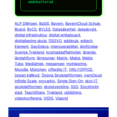
omdebatterad
ALP Dillingen
, 
BaSiS
, 
Bayern
, 
BayernCloud Schule
, 
Board
, 
ByCS
, 
BYLES
, 
Datasäkerhet
, 
dataskydd
, 
digital infrastruktur
, 
digital whiteboard
, 
digitalisering skola
, 
DSGVO
, 
eddipuls
, 
edtech
, 
Element
, 
GeoGebra
, 
interoperabilitet
, 
jämförelse
Sverige Tyskland
, 
kostnadseffektivitet
, 
lärande
, 
lärplattform
, 
lärresurser
, 
Matrix
, 
Mebis
, 
Mebis
Tube
, 
Mediathek
, 
messenger
, 
molnlagring
, 
Moodle
, 
München
, 
offentlig IT
, 
ONLYOFFICE
, 
öppen källkod
, 
Öppna Skolplattformen
, 
ownCloud
Infinite Scale
, 
provarkiv
, 
Single Sign-On
, 
skol-IT
, 
skolplattformen
, 
skolutveckling
, 
SSO
, 
Stockholm
stad
, 
TeachShare
, 
Tyskland
, 
utbildning
, 
videokonferens
, 
VIDIS
, 
Visavid