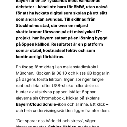
Bayern är en av Tysklands mest välmående
delstater – känd inte bara för BMW, utan också
för att ha lyckats digitalisera skolan på ett sätt
som andra kan avundas. Till skillnad från
Stockholms stad, där över en miljard
skattekronor försvann på ett misslyckat IT-
projekt, har Bayern satsat på en lösning byggd
på öppen källkod. Resultatet är en plattform
som är stabil, kostnadseffektiv och som
kontinuerligt förbättras.
En tisdag förmiddag i en mellanstadieskola i
München. Klockan är 08.10 och klass 6B loggar in
på dagens första lektion. Ingen springer längre
runt och letar efter USB-stickor eller delar ut
buntar av utskrivna papper. Istället öppnar
eleverna sin Chromebook, klickar på skolans
BayernCloud Schule
-ikon och är inne. Ett klick –
och hela undervisningsvärlden ligger framför dem.
”Det sparar oss både tid och stress”, säger
klassens mentor,
Sabine Köhler
, medan hon