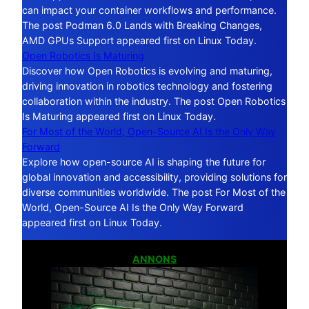
can impact your container workflows and performance.
The post Podman 6.0 Lands with Breaking Changes,
AMD GPUs Support appeared first on Linux Today.
Open Robotics Is Maturing
Discover how Open Robotics is evolving and maturing,
driving innovation in robotics technology and fostering
collaboration within the industry. The post Open Robotics
Is Maturing appeared first on Linux Today.
For Most of the World, Open-Source AI Is the Only Way
Forward
Explore how open-source AI is shaping the future for
global innovation and accessibility, providing solutions for
diverse communities worldwide. The post For Most of the
World, Open-Source AI Is the Only Way Forward
appeared first on Linux Today.
ANNONS