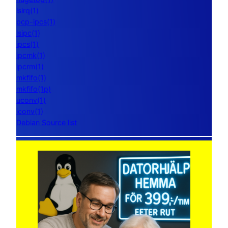
lsirq(1)
pcp-ipcs(1)
lsipc(1)
ipcs(1)
ipcmk(1)
ipcrm(1)
mkfifo(1)
mkfifo(1p)
uconv(1)
iconv(1)
Debian Source list