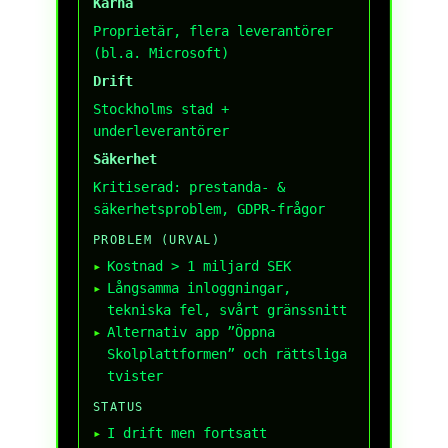
Kärna
Proprietär, flera leverantörer
(bl.a. Microsoft)
Drift
Stockholms stad +
underleverantörer
Säkerhet
Kritiserad: prestanda- &
säkerhetsproblem, GDPR-frågor
PROBLEM (URVAL)
Kostnad > 1 miljard SEK
Långsamma inloggningar,
tekniska fel, svårt gränssnitt
Alternativ app ”Öppna
Skolplattformen” och rättsliga
tvister
STATUS
I drift men fortsatt