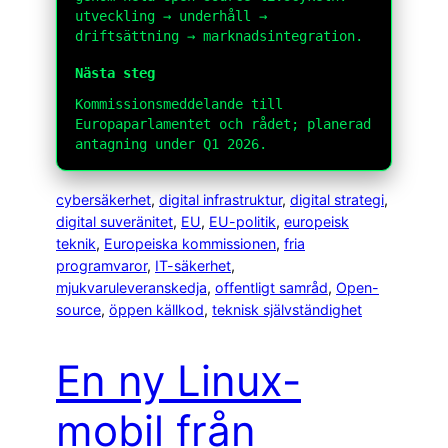
utveckling → underhåll →
driftsättning → marknadsintegration.
Nästa steg
Kommissionsmeddelande till
Europaparlamentet och rådet; planerad
antagning under Q1 2026.
cybersäkerhet
, 
digital infrastruktur
, 
digital strategi
, 
digital suveränitet
, 
EU
, 
EU-politik
, 
europeisk
teknik
, 
Europeiska kommissionen
, 
fria
programvaror
, 
IT-säkerhet
, 
mjukvaruleveranskedja
, 
offentligt samråd
, 
Open-
source
, 
öppen källkod
, 
teknisk självständighet
En ny Linux-
mobil från