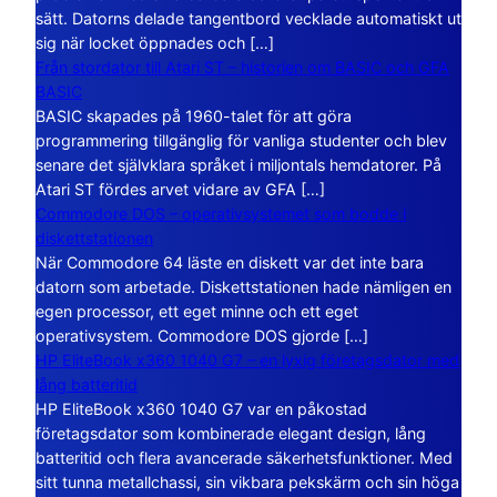
sätt. Datorns delade tangentbord vecklade automatiskt ut
sig när locket öppnades och […]
Från stordator till Atari ST – historien om BASIC och GFA
BASIC
BASIC skapades på 1960-talet för att göra
programmering tillgänglig för vanliga studenter och blev
senare det självklara språket i miljontals hemdatorer. På
Atari ST fördes arvet vidare av GFA […]
Commodore DOS – operativsystemet som bodde i
diskettstationen
När Commodore 64 läste en diskett var det inte bara
datorn som arbetade. Diskettstationen hade nämligen en
egen processor, ett eget minne och ett eget
operativsystem. Commodore DOS gjorde […]
HP EliteBook x360 1040 G7 – en lyxig företagsdator med
lång batteritid
HP EliteBook x360 1040 G7 var en påkostad
företagsdator som kombinerade elegant design, lång
batteritid och flera avancerade säkerhetsfunktioner. Med
sitt tunna metallchassi, sin vikbara pekskärm och sin höga