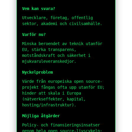
Vem kan svara?
Utvecklare, företag, offentlig
sektor, akademi och civilsamhälle.
Varför nu?
Minska beroendet av teknik utanför
EU, stärka transparens,
motståndskraft och säkerhet i
mjukvaruleveranskedjor.
Nyckelproblem
Värde från europeiska open source-
projekt fångas ofta upp utanför EU;
hinder att skala i Europa
(nätverkseffekter, kapital,
hosting/infrastruktur).
Möjliga åtgärder
Policy- och finansieringsinsatser
genom hela open source-livscykeln: