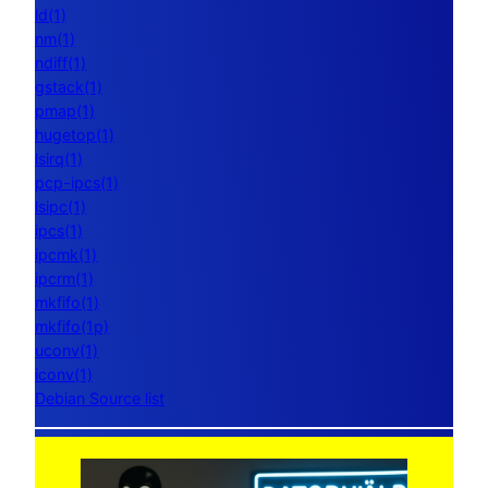
ld(1)
nm(1)
ndiff(1)
gstack(1)
pmap(1)
hugetop(1)
lsirq(1)
pcp-ipcs(1)
lsipc(1)
ipcs(1)
ipcmk(1)
ipcrm(1)
mkfifo(1)
mkfifo(1p)
uconv(1)
iconv(1)
Debian Source list