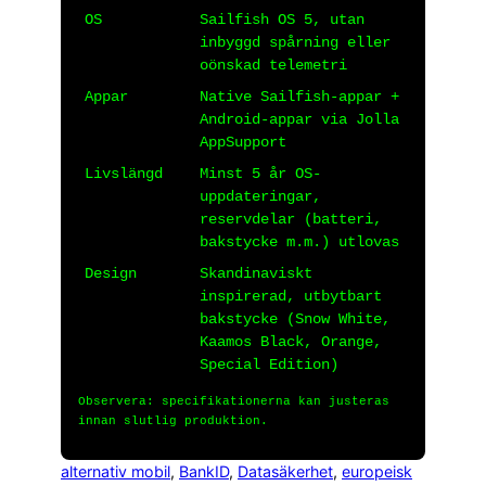
OS
Sailfish OS 5, utan
inbyggd spårning eller
oönskad telemetri
Appar
Native Sailfish-appar +
Android-appar via Jolla
AppSupport
Livslängd
Minst 5 år OS-
uppdateringar,
reservdelar (batteri,
bakstycke m.m.) utlovas
Design
Skandinaviskt
inspirerad, utbytbart
bakstycke (Snow White,
Kaamos Black, Orange,
Special Edition)
Observera: specifikationerna kan justeras
innan slutlig produktion.
alternativ mobil
, 
BankID
, 
Datasäkerhet
, 
europeisk