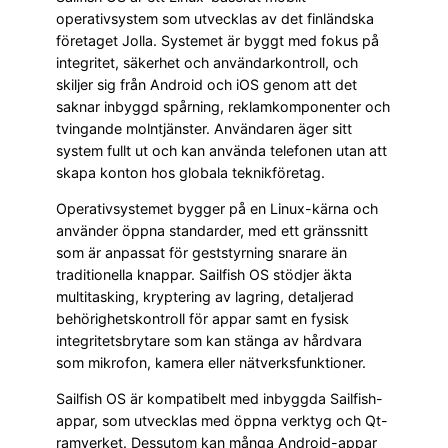
operativsystem som utvecklas av det finländska
företaget Jolla. Systemet är byggt med fokus på
integritet, säkerhet och användarkontroll, och
skiljer sig från Android och iOS genom att det
saknar inbyggd spårning, reklamkomponenter och
tvingande molntjänster. Användaren äger sitt
system fullt ut och kan använda telefonen utan att
skapa konton hos globala teknikföretag.
Operativsystemet bygger på en Linux-kärna och
använder öppna standarder, med ett gränssnitt
som är anpassat för geststyrning snarare än
traditionella knappar. Sailfish OS stödjer äkta
multitasking, kryptering av lagring, detaljerad
behörighetskontroll för appar samt en fysisk
integritetsbrytare som kan stänga av hårdvara
som mikrofon, kamera eller nätverksfunktioner.
Sailfish OS är kompatibelt med inbyggda Sailfish-
appar, som utvecklas med öppna verktyg och Qt-
ramverket. Dessutom kan många Android-appar