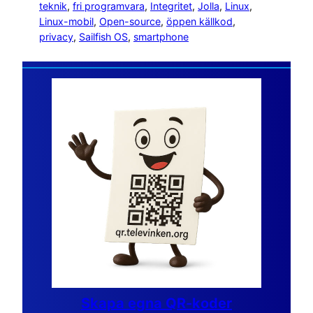
teknik
, 
fri programvara
, 
Integritet
, 
Jolla
, 
Linux
, 
Linux-mobil
, 
Open-source
, 
öppen källkod
, 
privacy
, 
Sailfish OS
, 
smartphone
Skapa egna QR-koder