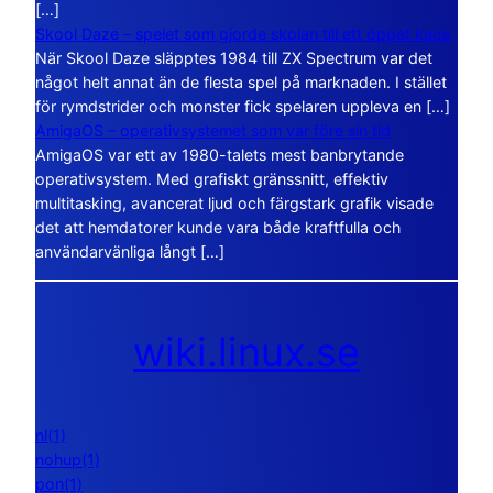
[…]
Skool Daze – spelet som gjorde skolan till ett öppet kaos
När Skool Daze släpptes 1984 till ZX Spectrum var det
något helt annat än de flesta spel på marknaden. I stället
för rymdstrider och monster fick spelaren uppleva en […]
AmigaOS – operativsystemet som var före sin tid
AmigaOS var ett av 1980-talets mest banbrytande
operativsystem. Med grafiskt gränssnitt, effektiv
multitasking, avancerat ljud och färgstark grafik visade
det att hemdatorer kunde vara både kraftfulla och
användarvänliga långt […]
wiki.linux.se
nl(1)
nohup(1)
pon(1)