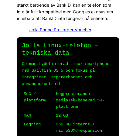
starkt beroende av BankID, kan en telefon som
inte är fullt kompatibel med Googles ekosystem
innebära att BankID inte fungerar på enheten.
Jolla Phone Pre-order Voucher
Jolla Linux-telefon –
tekniska data
Communitydefinierad Linux-smartphone
med Sailfish OS 5 och fokus på
integritet, reparerbarhet och
användarkontroll.
SoC /
Högpresterande
plattform
MediaTek-baserad 5G-
plattform
RAM
12 GB
Lagring
256 GB internt +
microSDXC-expansion