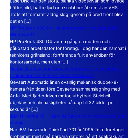
LaserDisc var den stora, blanka videoskivan som lovade
bättre bild, bättre ljud och snabbare åtkomst än VHS.
Trots att formatet aldrig slog igenom på bred front blev
det en […]
HP ProBook 430 G4 – en arbetsdator från tiden före
Windows 11
HP ProBook 430 G4 var en gång en modern och
påkostad arbetsdator för företag. I dag har den hamnat i
teknikens gränsland: fortfarande fullt användbar för
kontorsarbete, men utan […]
Dubbelåtta Kameran Gevaert Automatic – en mekanisk
filmkamera från 8 mm-filmens storhetstid
Gevaert Automatic är en ovanlig mekanisk dubbel-8-
kamera från tiden före Gevaerts sammanslagning med
Agfa. Med fjäderdriven motor, utbytbart Steinheil-
objektiv och filmhastigheter på upp till 32 bilder per
sekund är […]
IBM ThinkPad 701 – den lilla datorn som vecklade ut sina
vingar
När IBM lanserade ThinkPad 701 år 1995 löste företaget
problemet med små bärbara datorer på ett spektakulärt