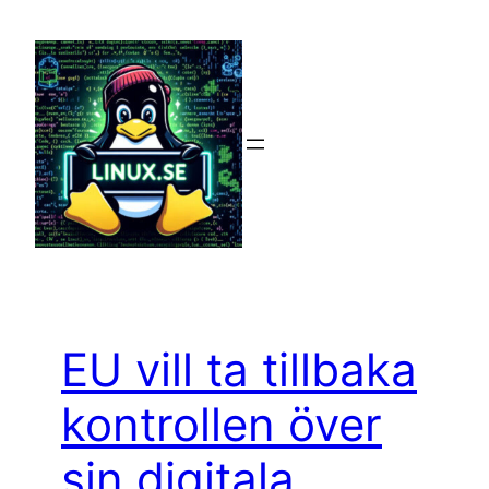
Hoppa
till
innehåll
EU vill ta tillbaka
kontrollen över
sin digitala