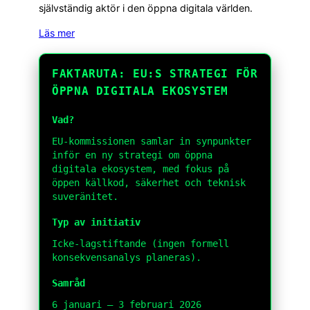
självständig aktör i den öppna digitala världen.
Läs mer
FAKTARUTA: EU:S STRATEGI FÖR
ÖPPNA DIGITALA EKOSYSTEM
Vad?
EU-kommissionen samlar in synpunkter
inför en ny strategi om öppna
digitala ekosystem, med fokus på
öppen källkod, säkerhet och teknisk
suveränitet.
Typ av initiativ
Icke-lagstiftande (ingen formell
konsekvensanalys planeras).
Samråd
6 januari – 3 februari 2026