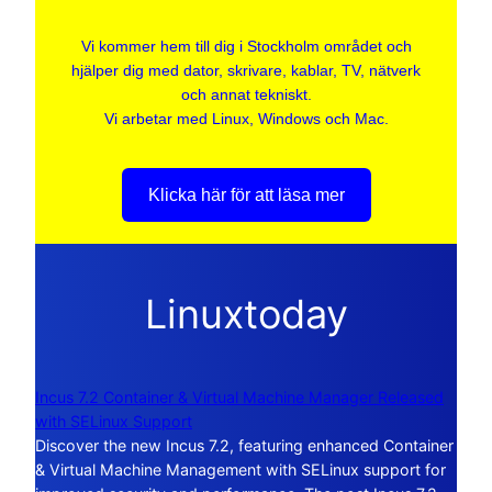
Vi kommer hem till dig i Stockholm området och
hjälper dig med dator, skrivare, kablar, TV, nätverk
och annat tekniskt.
Vi arbetar med Linux, Windows och Mac.
Klicka här för att läsa mer
Linuxtoday
Incus 7.2 Container & Virtual Machine Manager Released
with SELinux Support
Discover the new Incus 7.2, featuring enhanced Container
& Virtual Machine Management with SELinux support for