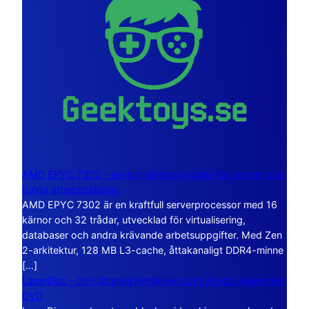
AMD EPYC 7302 – sexton kärnor byggda för servrar och
tunga arbetsstationer
AMD EPYC 7302 är en kraftfull serverprocessor med 16
kärnor och 32 trådar, utvecklad för virtualisering,
databaser och andra krävande arbetsuppgifter. Med Zen
2-arkitektur, 128 MB L3-cache, åttakanaligt DDR4-minne
[…]
LaserDisc – den jättelika filmskivan som visade vägen mot
DVD