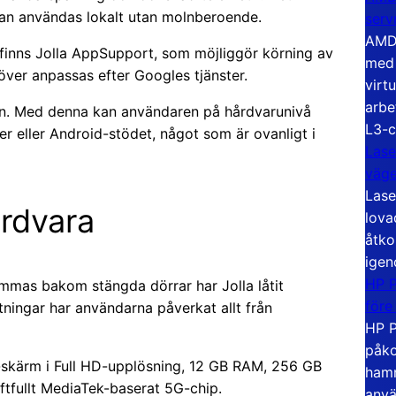
kan användas lokalt utan molnberoende.
serv
AMD 
inns Jolla AppSupport, som möjliggör körning av
med 
över anpassas efter Googles tjänster.
virt
arbe
chen. Med denna kan användaren på hårdvarunivå
L3-c
r eller Android-stödet, något som är ovanligt i
Lase
väg
Lase
rdvara
lova
åtko
igen
HP P
stämmas bakom stängda dörrar har Jolla låtit
före
tningar har användarna påverkat allt från
HP P
påko
skärm i Full HD-upplösning, 12 GB RAM, 256 GB
hamn
tfullt MediaTek-baserat 5G-chip.
anvä