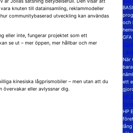
v är Jollas satsning betydelsefull. Den visar att
BASI
vara knuten till datainsamling, reklammodeller
prog
så hur communitybaserad utveckling kan användas
och 
hemd
 eller inte, fungerar projektet som ett
GFA
r kan se ut – mer öppen, mer hållbar och mer
Com
i di
När 
bara
näml
illiga kinesiska lågprismobiler – men utan att du
ett 
 övervakar eller avlyssnar dig.
gjor
HP E
före
HP E
före
lång