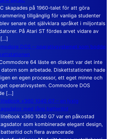
C skapades på 1960-talet för att göra
rammering tillgänglig för vanliga studenter
blev senare det självklara språket i miljontals
atorer. På Atari ST fördes arvet vidare av
 […]
modore DOS – operativsystemet som bodde
skettstationen
Commodore 64 läste en diskett var det inte
 datorn som arbetade. Diskettstationen hade
igen en egen processor, ett eget minne och
eget operativsystem. Commodore DOS
de […]
liteBook x360 1040 G7 – en lyxig
tagsdator med lång batteritid
liteBook x360 1040 G7 var en påkostad
tagsdator som kombinerade elegant design,
 batteritid och flera avancerade