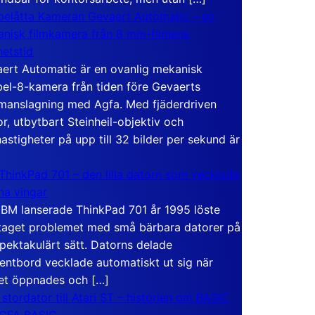
elåtta Kameran Gevaert Automatic – en
nisk filmkamera från 8 mm-filmens
hetstid
ert Automatic är en ovanlig mekanisk
el-8-kamera från tiden före Gevaerts
anslagning med Agfa. Med fjäderdriven
r, utbytbart Steinheil-objektiv och
hastigheter på upp till 32 bilder per sekund är
ThinkPad 701 – den lilla datorn som vecklade
ina vingar
IBM lanserade ThinkPad 701 år 1995 löste
taget problemet med små bärbara datorer på
spektakulärt sätt. Datorns delade
entbord vecklade automatiskt ut sig när
et öppnades och […]
 stordator till Atari ST – historien om BASIC
 GFA BASIC