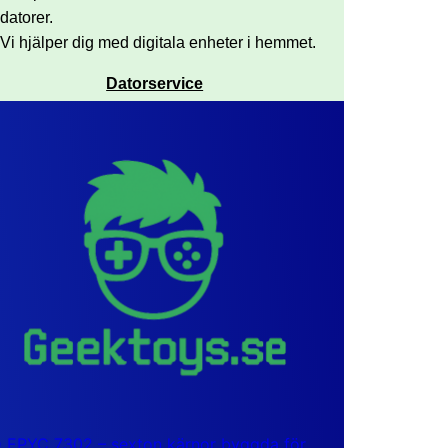
datorer.
Vi hjälper dig med digitala enheter i hemmet.
Datorservice
EPYC 7302 – sexton kärnor byggda för