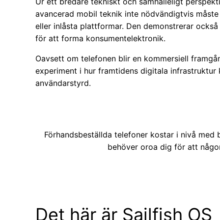
Ur ett bredare tekniskt och samhälleligt perspekti
avancerad mobil teknik inte nödvändigtvis måste 
eller inlåsta plattformar. Den demonstrerar ock
för att forma konsumentelektronik.
Oavsett om telefonen blir en kommersiell framgång
experiment i hur framtidens digitala infrastruktu
användarstyrd.
Förhandsbeställda telefoner kostar i nivå med b
behöver oroa dig för att någon
Det här är Sailfish OS