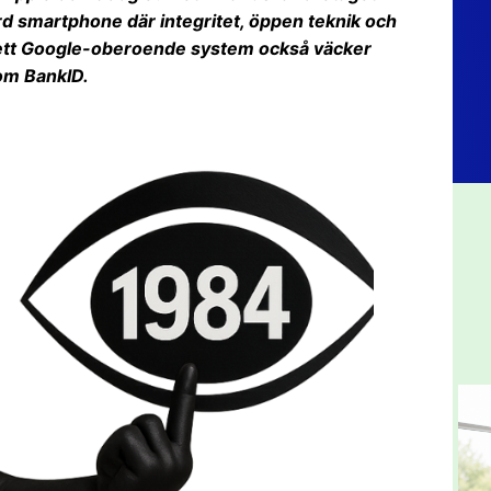
rd smartphone där integritet, öppen teknik och
av ett Google-oberoende system också väcker
om BankID.