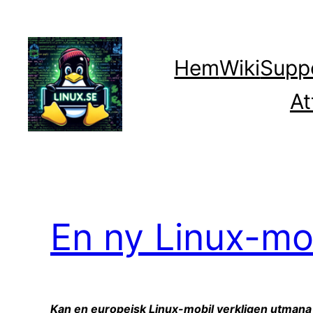
Hoppa
till
innehåll
Hem
Wiki
Supp
At
En ny Linux-mo
Kan en europeisk Linux-mobil verkligen utmana