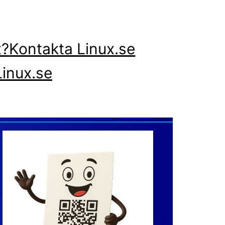
x?
Kontakta Linux.se
inux.se