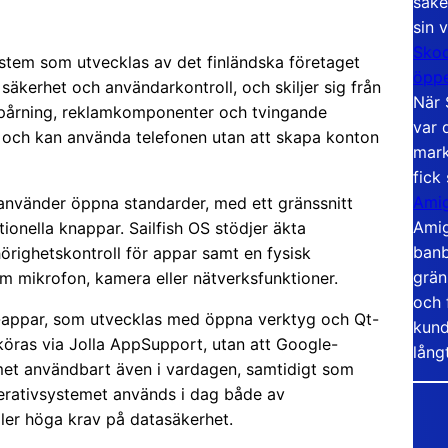
säke
sin 
Skoo
ystem som utvecklas av det finländska företaget
öppe
säkerhet och användarkontroll, och skiljer sig från
När 
spårning, reklamkomponenter och tvingande
var 
ut och kan använda telefonen utan att skapa konton
mark
fick
Amig
använder öppna standarder, med ett gränssnitt
Amig
ionella knappar. Sailfish OS stödjer äkta
banb
hörighetskontroll för appar samt en fysisk
grän
m mikrofon, kamera eller nätverksfunktioner.
och 
h-appar, som utvecklas med öppna verktyg och Qt-
kund
ras via Jolla AppSupport, utan att Google-
lång
emet användbart även i vardagen, samtidigt som
erativsystemet används i dag både av
ler höga krav på datasäkerhet.