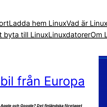
ort
Ladda hem Linux
Vad är Linu
t byta till Linux
Linuxdatorer
Om L
bil från Europa
 Apple och Google? Det finländska företaget