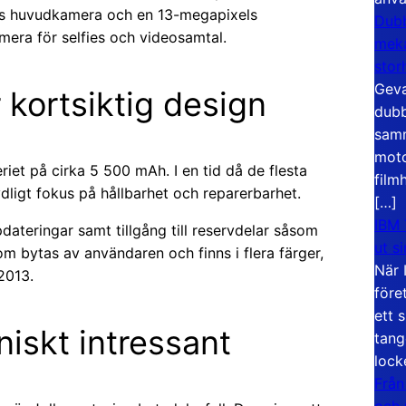
s huvudkamera och en 13-megapixels
Dubb
mera för selfies och videosamtal.
meka
stor
Geva
 kortsiktig design
dubb
samm
moto
riet på cirka 5 500 mAh. I en tid då de flesta
film
tydligt fokus på hållbarhet och reparerbarhet.
[…]
IBM 
ateringar samt tillgång till reservdelar såsom
ut s
m bytas av användaren och finns i flera färger,
När 
2013.
före
ett 
niskt intressant
tang
lock
Från
och