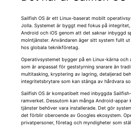
Sailfish OS är ett Linux-baserat mobilt operativs
Jolla. Systemet är byggt med fokus på integritet, 
Android och iOS genom att det saknar inbyggd 
molntjänster. Användaren äger sitt system fullt 
hos globala teknikföretag.
Operativsystemet bygger på en Linux-kärna och 
som är anpassat för geststyrning snarare än tradit
multitasking, kryptering av lagring, detaljerad be
integritetsbrytare som kan stänga av hårdvara so
Sailfish OS är kompatibelt med inbyggda Sailfis
ramverket. Dessutom kan många Android-appar kö
tjänster behöver vara installerade. Det gör syst
det förblir oberoende av Googles ekosystem. Op
privatpersoner, företag och myndigheter som stäl