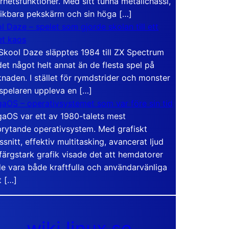
rhetsfunktioner. Med sitt tunna metallchassi,
vikbara pekskärm och sin höga […]
l Daze – spelet som gjorde skolan till ett
t kaos
Skool Daze släpptes 1984 till ZX Spectrum
det något helt annat än de flesta spel på
naden. I stället för rymdstrider och monster
 spelaren uppleva en […]
aOS – operativsystemet som var före sin tid
aOS var ett av 1980-talets mest
rytande operativsystem. Med grafiskt
ssnitt, effektiv multitasking, avancerat ljud
färgstark grafik visade det att hemdatorer
e vara både kraftfulla och användarvänliga
t […]
wiki.linux.se