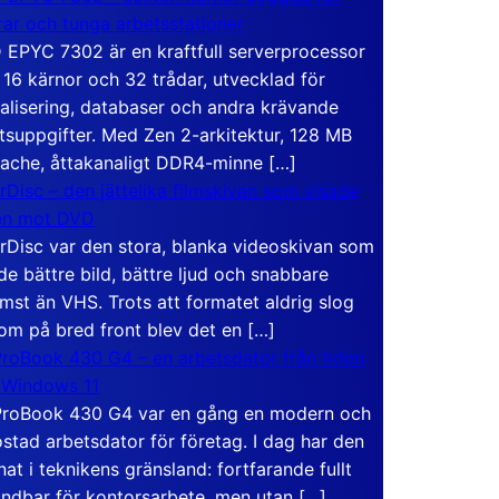
rar och tunga arbetsstationer
EPYC 7302 är en kraftfull serverprocessor
16 kärnor och 32 trådar, utvecklad för
ualisering, databaser och andra krävande
tsuppgifter. Med Zen 2-arkitektur, 128 MB
ache, åttakanaligt DDR4-minne […]
rDisc – den jättelika filmskivan som visade
en mot DVD
rDisc var den stora, blanka videoskivan som
de bättre bild, bättre ljud och snabbare
mst än VHS. Trots att formatet aldrig slog
om på bred front blev det en […]
roBook 430 G4 – en arbetsdator från tiden
 Windows 11
roBook 430 G4 var en gång en modern och
stad arbetsdator för företag. I dag har den
at i teknikens gränsland: fortfarande fullt
ndbar för kontorsarbete, men utan […]