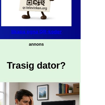
Skapa egna QR-koder
annons
Trasig dator?