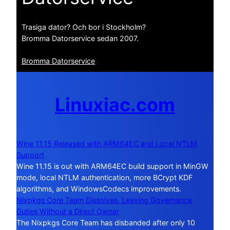
Trasiga dator? Och bor i Stockholm?
Bromma Datorservice sedan 2007.
Bromma Datorservice
Linuxiac.com
Wine 11.15 Released with ARM64EC and Local NTLM
Support
Wine 11.15 is out with ARM64EC build support in MinGW
mode, local NTLM authentication, more BCrypt KDF
algorithms, and WindowsCodecs improvements.
Nixpkgs Core Team Dissolves, Leaving Governance
Duties Without a Direct Owner
The Nixpkgs Core Team has disbanded after only 10