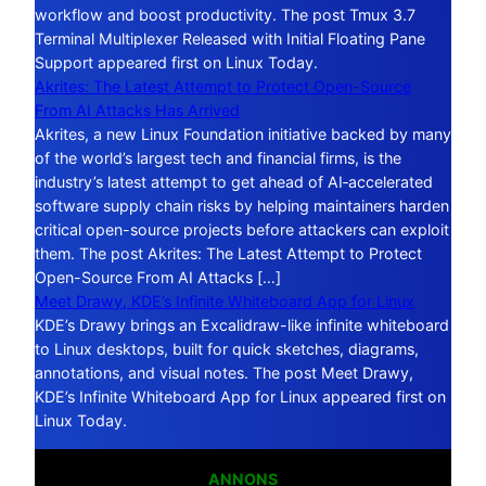
workflow and boost productivity. The post Tmux 3.7
Terminal Multiplexer Released with Initial Floating Pane
Support appeared first on Linux Today.
Akrites: The Latest Attempt to Protect Open-Source
From AI Attacks Has Arrived
Akrites, a new Linux Foundation initiative backed by many
of the world’s largest tech and financial firms, is the
industry’s latest attempt to get ahead of AI‑accelerated
software supply chain risks by helping maintainers harden
critical open-source projects before attackers can exploit
them. The post Akrites: The Latest Attempt to Protect
Open-Source From AI Attacks […]
Meet Drawy, KDE’s Infinite Whiteboard App for Linux
KDE’s Drawy brings an Excalidraw-like infinite whiteboard
to Linux desktops, built for quick sketches, diagrams,
annotations, and visual notes. The post Meet Drawy,
KDE’s Infinite Whiteboard App for Linux appeared first on
Linux Today.
ANNONS