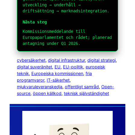
utveckling → underhåll →
driftsättning → marknadsintegration.
Nästa steg
Kommissionsmeddelande till
Europaparlamentet och rådet; planerad
antagning under Q1 2026.
cybersäkerhet
, 
digital infrastruktur
, 
digital strategi
, 
digital suveränitet
, 
EU
, 
EU-politik
, 
europeisk
teknik
, 
Europeiska kommissionen
, 
fria
programvaror
, 
IT-säkerhet
, 
mjukvaruleveranskedja
, 
offentligt samråd
, 
Open-
source
, 
öppen källkod
, 
teknisk självständighet