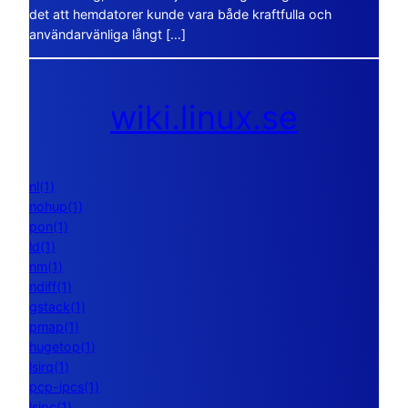
det att hemdatorer kunde vara både kraftfulla och
användarvänliga långt […]
wiki.linux.se
nl(1)
nohup(1)
pon(1)
ld(1)
nm(1)
ndiff(1)
gstack(1)
pmap(1)
hugetop(1)
lsirq(1)
pcp-ipcs(1)
lsipc(1)