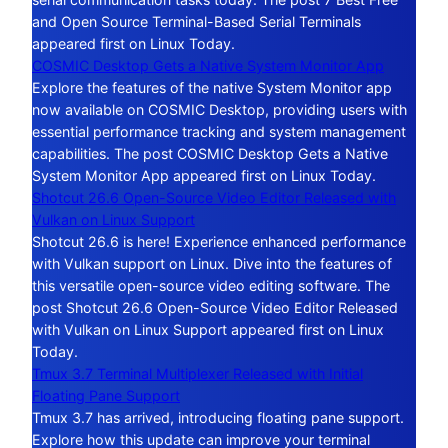
and Open Source Terminal-Based Serial Terminals
appeared first on Linux Today.
COSMIC Desktop Gets a Native System Monitor App
Explore the features of the native System Monitor app
now available on COSMIC Desktop, providing users with
essential performance tracking and system management
capabilities. The post COSMIC Desktop Gets a Native
System Monitor App appeared first on Linux Today.
Shotcut 26.6 Open-Source Video Editor Released with
Vulkan on Linux Support
Shotcut 26.6 is here! Experience enhanced performance
with Vulkan support on Linux. Dive into the features of
this versatile open-source video editing software. The
post Shotcut 26.6 Open-Source Video Editor Released
with Vulkan on Linux Support appeared first on Linux
Today.
Tmux 3.7 Terminal Multiplexer Released with Initial
Floating Pane Support
Tmux 3.7 has arrived, introducing floating pane support.
Explore how this update can improve your terminal