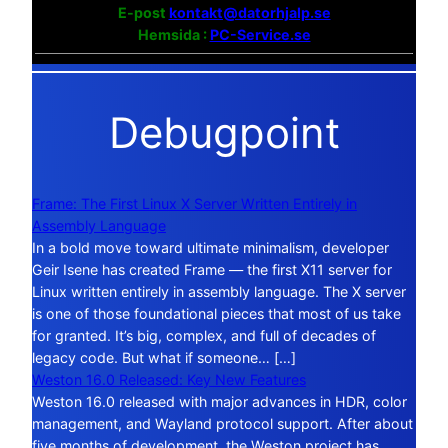
E-post
kontakt@datorhjalp.se
Hemsida :
PC-Service.se
Debugpoint
Frame: The First Linux X Server Written Entirely in
Assembly Language
In a bold move toward ultimate minimalism, developer
Geir Isene has created Frame — the first X11 server for
Linux written entirely in assembly language. The X server
is one of those foundational pieces that most of us take
for granted. It’s big, complex, and full of decades of
legacy code. But what if someone… […]
Weston 16.0 Released: Key New Features
Weston 16.0 released with major advances in HDR, color
management, and Wayland protocol support. After about
five months of development, the Weston project has