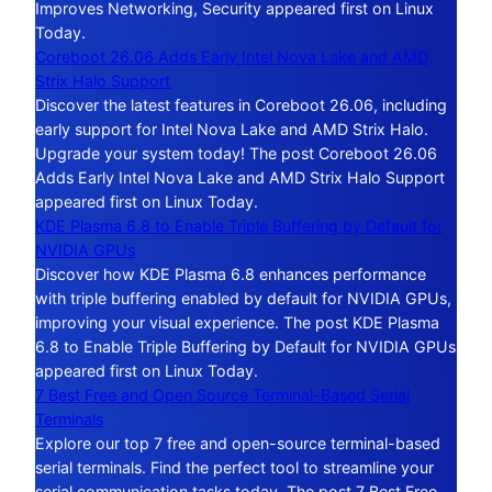
Improves Networking, Security appeared first on Linux
Today.
Coreboot 26.06 Adds Early Intel Nova Lake and AMD
Strix Halo Support
Discover the latest features in Coreboot 26.06, including
early support for Intel Nova Lake and AMD Strix Halo.
Upgrade your system today! The post Coreboot 26.06
Adds Early Intel Nova Lake and AMD Strix Halo Support
appeared first on Linux Today.
KDE Plasma 6.8 to Enable Triple Buffering by Default for
NVIDIA GPUs
Discover how KDE Plasma 6.8 enhances performance
with triple buffering enabled by default for NVIDIA GPUs,
improving your visual experience. The post KDE Plasma
6.8 to Enable Triple Buffering by Default for NVIDIA GPUs
appeared first on Linux Today.
7 Best Free and Open Source Terminal-Based Serial
Terminals
Explore our top 7 free and open-source terminal-based
serial terminals. Find the perfect tool to streamline your
serial communication tasks today. The post 7 Best Free