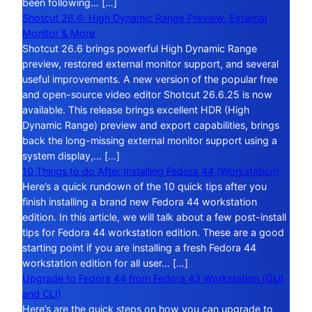
been following… […]
Shotcut 26.6: High Dynamic Range Preview, External
Monitor & More
Shotcut 26.6 brings powerful High Dynamic Range
preview, restored external monitor support, and several
useful improvements. A new version of the popular free
and open-source video editor Shotcut 26.6.25 is now
available. This release brings excellent HDR (High
Dynamic Range) preview and export capabilities, brings
back the long-missing external monitor support using a
system display,… […]
10 Things to do After Installing Fedora 44 (Workstation)
Here’s a quick rundown of the 10 quick tips after you
finish installing a brand new Fedora 44 workstation
edition. In this article, we will talk about a few post-install
tips for Fedora 44 workstation edition. These are a good
starting point if you are installing a fresh Fedora 44
workstation edition for all user… […]
Upgrade to Fedora 44 from Fedora 43 Workstation (GUI
and CLI)
Here’s are the quick steps on how you can upgrade to