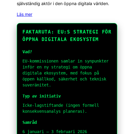
självständig aktör i den öppna digitala världen.
Läs mer
FAKTARUTA: EU:S STRATEGI FÖR
ÖPPNA DIGITALA EKOSYSTEM
Vad?
EU-kommissionen samlar in synpunkter
inför en ny strategi om öppna
digitala ekosystem, med fokus på
öppen källkod, säkerhet och teknisk
suveränitet.
Typ av initiativ
Icke-lagstiftande (ingen formell
konsekvensanalys planeras).
Samråd
6 januari – 3 februari 2026