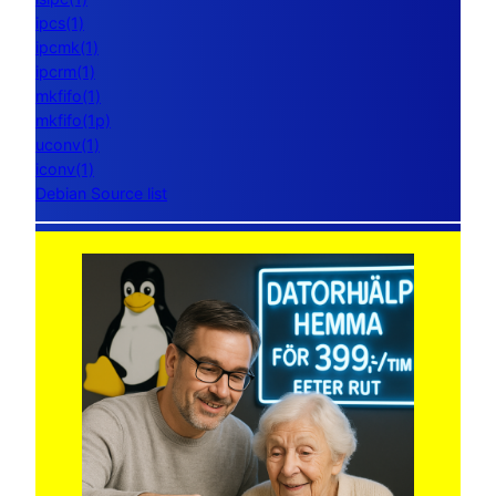
ipcs(1)
ipcmk(1)
ipcrm(1)
mkfifo(1)
mkfifo(1p)
uconv(1)
iconv(1)
Debian Source list