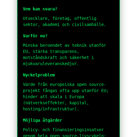
Vem kan svara?
Utvecklare, företag, offentlig
sektor, akademi och civilsamhälle.
Varför nu?
Minska beroendet av teknik utanför
EU, stärka transparens,
motståndskraft och säkerhet i
mjukvaruleveranskedjor.
Nyckelproblem
Värde från europeiska open source-
projekt fångas ofta upp utanför EU;
hinder att skala i Europa
(nätverkseffekter, kapital,
hosting/infrastruktur).
Möjliga åtgärder
Policy- och finansieringsinsatser
genom hela open source-livscykeln: