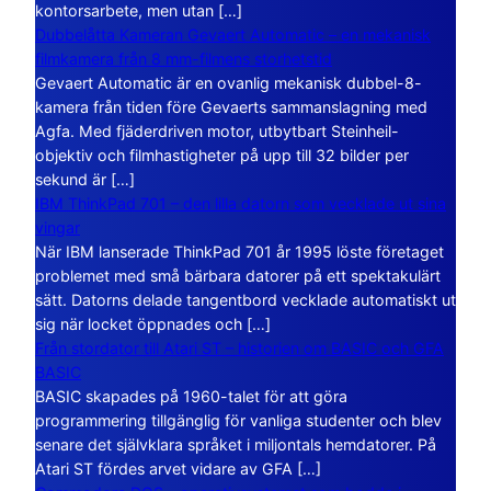
kontorsarbete, men utan […]
Dubbelåtta Kameran Gevaert Automatic – en mekanisk
filmkamera från 8 mm-filmens storhetstid
Gevaert Automatic är en ovanlig mekanisk dubbel-8-
kamera från tiden före Gevaerts sammanslagning med
Agfa. Med fjäderdriven motor, utbytbart Steinheil-
objektiv och filmhastigheter på upp till 32 bilder per
sekund är […]
IBM ThinkPad 701 – den lilla datorn som vecklade ut sina
vingar
När IBM lanserade ThinkPad 701 år 1995 löste företaget
problemet med små bärbara datorer på ett spektakulärt
sätt. Datorns delade tangentbord vecklade automatiskt ut
sig när locket öppnades och […]
Från stordator till Atari ST – historien om BASIC och GFA
BASIC
BASIC skapades på 1960-talet för att göra
programmering tillgänglig för vanliga studenter och blev
senare det självklara språket i miljontals hemdatorer. På
Atari ST fördes arvet vidare av GFA […]