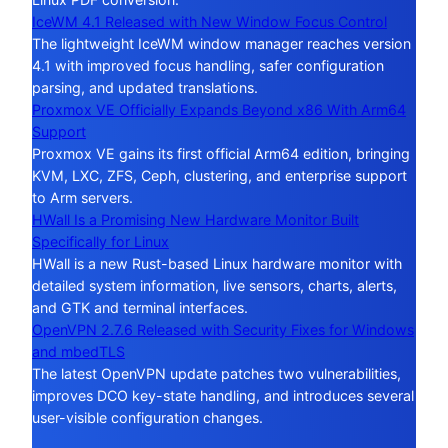
IceWM 4.1 Released with New Window Focus Control
The lightweight IceWM window manager reaches version
4.1 with improved focus handling, safer configuration
parsing, and updated translations.
Proxmox VE Officially Expands Beyond x86 With Arm64
Support
Proxmox VE gains its first official Arm64 edition, bringing
KVM, LXC, ZFS, Ceph, clustering, and enterprise support
to Arm servers.
HWall Is a Promising New Hardware Monitor Built
Specifically for Linux
HWall is a new Rust-based Linux hardware monitor with
detailed system information, live sensors, charts, alerts,
and GTK and terminal interfaces.
OpenVPN 2.7.6 Released with Security Fixes for Windows
and mbedTLS
The latest OpenVPN update patches two vulnerabilities,
improves DCO key-state handling, and introduces several
user-visible configuration changes.