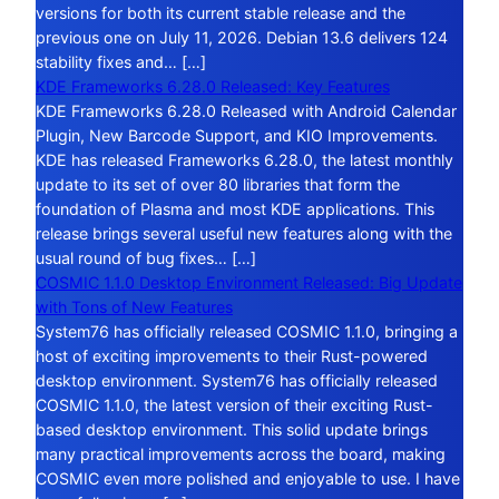
versions for both its current stable release and the
previous one on July 11, 2026. Debian 13.6 delivers 124
stability fixes and… […]
KDE Frameworks 6.28.0 Released: Key Features
KDE Frameworks 6.28.0 Released with Android Calendar
Plugin, New Barcode Support, and KIO Improvements.
KDE has released Frameworks 6.28.0, the latest monthly
update to its set of over 80 libraries that form the
foundation of Plasma and most KDE applications. This
release brings several useful new features along with the
usual round of bug fixes… […]
COSMIC 1.1.0 Desktop Environment Released: Big Update
with Tons of New Features
System76 has officially released COSMIC 1.1.0, bringing a
host of exciting improvements to their Rust-powered
desktop environment. System76 has officially released
COSMIC 1.1.0, the latest version of their exciting Rust-
based desktop environment. This solid update brings
many practical improvements across the board, making
COSMIC even more polished and enjoyable to use. I have