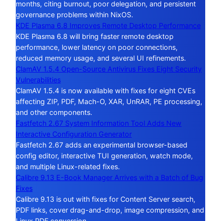
months, citing burnout, poor delegation, and persistent
governance problems within NixOS.
KDE Plasma 6.8 Improves Remote Desktop Performance
KDE Plasma 6.8 will bring faster remote desktop
performance, lower latency on poor connections,
reduced memory usage, and several UI refinements.
ClamAV 1.5.4 Open-Source Antivirus Fixes Eight Security
Vulnerabilities
ClamAV 1.5.4 is now available with fixes for eight CVEs
affecting ZIP, PDF, Mach-O, XAR, UnRAR, PE processing,
and other components.
Fastfetch 2.67 System Information Tool Adds New
Interactive Configuration Generator
Fastfetch 2.67 adds an experimental browser-based
config editor, interactive TUI generation, watch mode,
and multiple Linux-related fixes.
Calibre 9.13 E-Book Manager Arrives with a Batch of Bug
Fixes
Calibre 9.13 is out with fixes for Content Server search,
PDF links, cover drag-and-drop, image compression, and
Linux PDF conversion.