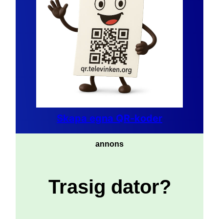
Skapa egna QR-koder
annons
Trasig dator?