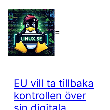
Hoppa
till
innehåll
EU vill ta tillbaka
kontrollen över
sin digitala