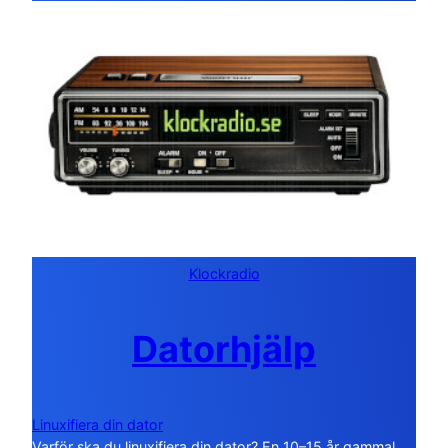
Klockradio
Datorhjälp
Linuxifiera din dator
Varför ska du linuxifiera din dator? En 10–15 år gammal