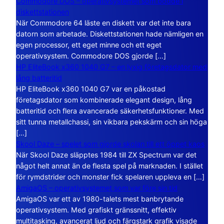
Commodore DOS – operativsystemet som bodde i
diskettstationen
När Commodore 64 läste en diskett var det inte bara
datorn som arbetade. Diskettstationen hade nämligen en
egen processor, ett eget minne och ett eget
operativsystem. Commodore DOS gjorde […]
HP EliteBook x360 1040 G7 – en lyxig företagsdator med
lång batteritid
HP EliteBook x360 1040 G7 var en påkostad
företagsdator som kombinerade elegant design, lång
batteritid och flera avancerade säkerhetsfunktioner. Med
sitt tunna metallchassi, sin vikbara pekskärm och sin höga
[…]
Skool Daze – spelet som gjorde skolan till ett öppet kaos
När Skool Daze släpptes 1984 till ZX Spectrum var det
något helt annat än de flesta spel på marknaden. I stället
för rymdstrider och monster fick spelaren uppleva en […]
AmigaOS – operativsystemet som var före sin tid
AmigaOS var ett av 1980-talets mest banbrytande
operativsystem. Med grafiskt gränssnitt, effektiv
multitasking, avancerat ljud och färgstark grafik visade