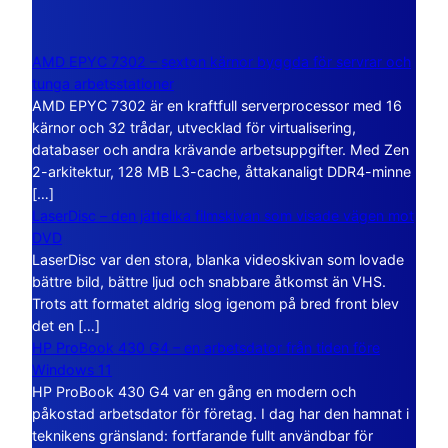
AMD EPYC 7302 – sexton kärnor byggda för servrar och
tunga arbetsstationer
AMD EPYC 7302 är en kraftfull serverprocessor med 16
kärnor och 32 trådar, utvecklad för virtualisering,
databaser och andra krävande arbetsuppgifter. Med Zen
2-arkitektur, 128 MB L3-cache, åttakanaligt DDR4-minne
[…]
LaserDisc – den jättelika filmskivan som visade vägen mot
DVD
LaserDisc var den stora, blanka videoskivan som lovade
bättre bild, bättre ljud och snabbare åtkomst än VHS.
Trots att formatet aldrig slog igenom på bred front blev
det en […]
HP ProBook 430 G4 – en arbetsdator från tiden före
Windows 11
HP ProBook 430 G4 var en gång en modern och
påkostad arbetsdator för företag. I dag har den hamnat i
teknikens gränsland: fortfarande fullt användbar för