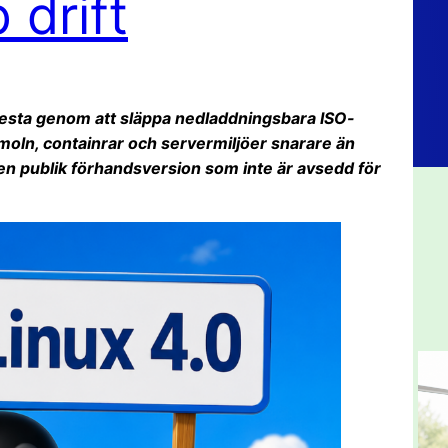
 drift
 testa genom att släppa nedladdningsbara ISO-
 moln, containrar och servermiljöer snarare än
 en publik förhandsversion som inte är avsedd för