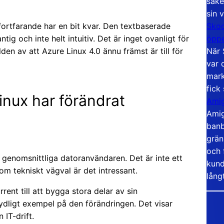
säke
sin 
Skoo
fortfarande har en bit kvar. Den textbaserade
öppe
tig och inte helt intuitiv. Det är inget ovanligt för
När 
den av att Azure Linux 4.0 ännu främst är till för
var 
mark
fick
inux har förändrat
Amig
Amig
banb
grän
och 
 genomsnittliga datoranvändaren. Det är inte ett
kund
om tekniskt vägval är det intressant.
lång
rent till att bygga stora delar av sin
tydligt exempel på den förändringen. Det visar
 IT-drift.