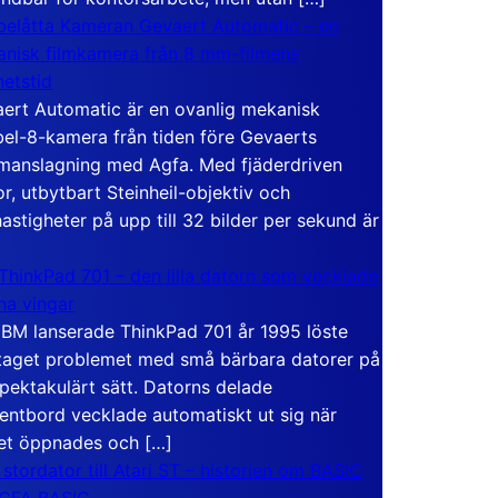
elåtta Kameran Gevaert Automatic – en
nisk filmkamera från 8 mm-filmens
hetstid
ert Automatic är en ovanlig mekanisk
el-8-kamera från tiden före Gevaerts
anslagning med Agfa. Med fjäderdriven
r, utbytbart Steinheil-objektiv och
hastigheter på upp till 32 bilder per sekund är
ThinkPad 701 – den lilla datorn som vecklade
ina vingar
IBM lanserade ThinkPad 701 år 1995 löste
taget problemet med små bärbara datorer på
spektakulärt sätt. Datorns delade
entbord vecklade automatiskt ut sig när
et öppnades och […]
 stordator till Atari ST – historien om BASIC
 GFA BASIC