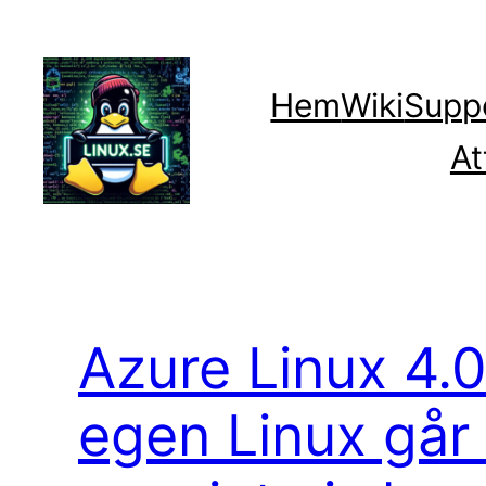
Hoppa
till
innehåll
Hem
Wiki
Supp
At
Azure Linux 4.0
egen Linux går 