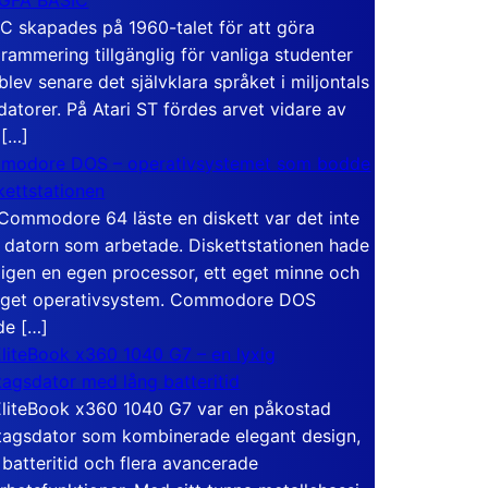
C skapades på 1960-talet för att göra
rammering tillgänglig för vanliga studenter
blev senare det självklara språket i miljontals
atorer. På Atari ST fördes arvet vidare av
 […]
modore DOS – operativsystemet som bodde
skettstationen
Commodore 64 läste en diskett var det inte
 datorn som arbetade. Diskettstationen hade
igen en egen processor, ett eget minne och
eget operativsystem. Commodore DOS
de […]
liteBook x360 1040 G7 – en lyxig
tagsdator med lång batteritid
liteBook x360 1040 G7 var en påkostad
tagsdator som kombinerade elegant design,
 batteritid och flera avancerade