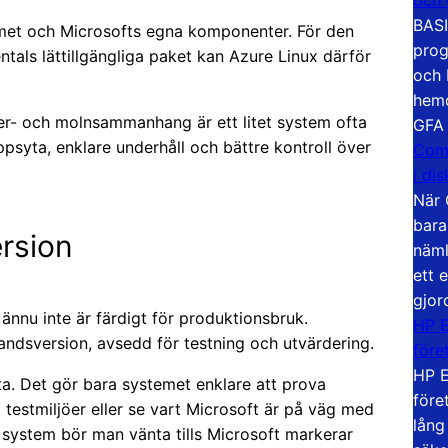
BASI
emet och Microsofts egna komponenter. För den
prog
ntals lättillgängliga paket kan Azure Linux därför
och 
hemd
ver- och molnsammanhang är ett litet system ofta
GFA
psyta, enklare underhåll och bättre kontroll över
Com
i di
När 
bara
rsion
näml
ett 
gjor
0 ännu inte är färdigt för produktionsbruk.
HP E
andsversion, avsedd för testning och utvärdering.
före
HP E
etta. Det gör bara systemet enklare att prova
före
testmiljöer eller se vart Microsoft är på väg med
lång
a system bör man vänta tills Microsoft markerar