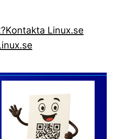
x?
Kontakta Linux.se
inux.se