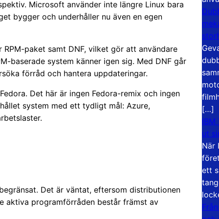
rspektiv. Microsoft använder inte längre Linux bara
Dubb
get bygger och underhåller nu även en egen
meka
stor
Geva
er RPM-paket samt DNF, vilket gör att användare
dubb
RPM-baserade system känner igen sig. Med DNF går
samm
ersöka förråd och hantera uppdateringar.
moto
Fedora. Det här är ingen Fedora-remix och ingen
film
hållet system med ett tydligt mål: Azure,
[…]
rbetslaster.
IBM 
ut s
När 
före
ett 
tang
begränsat. Det är väntat, eftersom distributionen
lock
De aktiva programförråden består främst av
Från
och