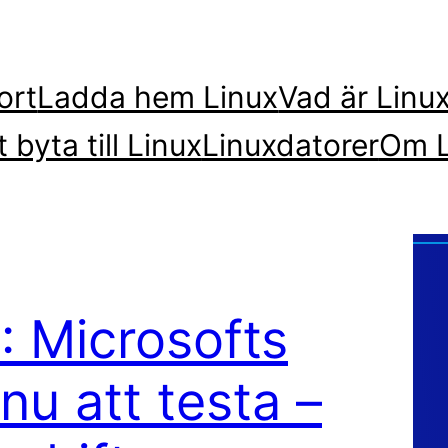
ort
Ladda hem Linux
Vad är Linu
t byta till Linux
Linuxdatorer
Om L
: Microsofts
nu att testa –