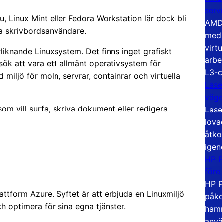
serv
, Linux Mint eller Fedora Workstation lär dock bli
AMD 
ga skrivbordsanvändare.
med 
virt
rliknande Linuxsystem. Det finns inget grafiskt
arbe
rsök att vara ett allmänt operativsystem för
L3-c
miljö för moln, servrar, containrar och virtuella
Lase
väg
om vill surfa, skriva dokument eller redigera
Lase
lova
åtko
igen
HP P
före
HP P
attform Azure. Syftet är att erbjuda en Linuxmiljö
påko
h optimera för sina egna tjänster.
hamn
anvä