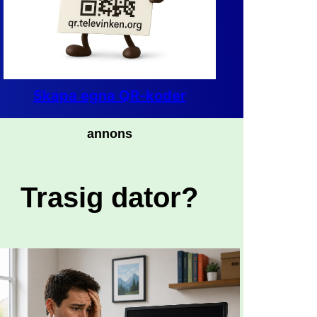
Skapa egna QR-koder
annons
Trasig dator?