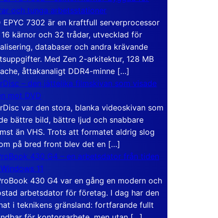
rar och tunga arbetsstationer
EPYC 7302 är en kraftfull serverprocessor
16 kärnor och 32 trådar, utvecklad för
ualisering, databaser och andra krävande
tsuppgifter. Med Zen 2-arkitektur, 128 MB
ache, åttakanaligt DDR4-minne […]
rDisc – den jättelika filmskivan som visade
en mot DVD
rDisc var den stora, blanka videoskivan som
de bättre bild, bättre ljud och snabbare
mst än VHS. Trots att formatet aldrig slog
om på bred front blev det en […]
roBook 430 G4 – en arbetsdator från tiden
 Windows 11
roBook 430 G4 var en gång en modern och
stad arbetsdator för företag. I dag har den
at i teknikens gränsland: fortfarande fullt
ndbar för kontorsarbete, men utan […]