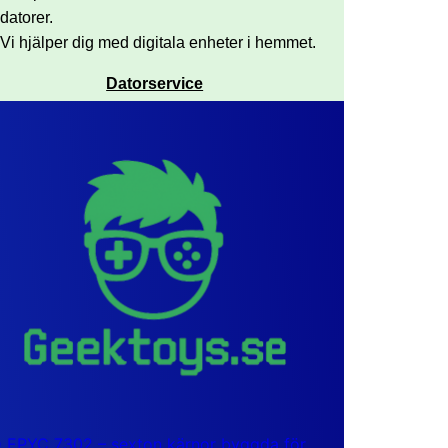
datorer.
Vi hjälper dig med digitala enheter i hemmet.
Datorservice
EPYC 7302 – sexton kärnor byggda för