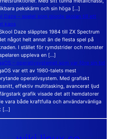
rhetsfunktioner. Med sitt tunna metallchassi,
vikbara pekskärm och sin höga […]
l Daze – spelet som gjorde skolan till ett
t kaos
Skool Daze släpptes 1984 till ZX Spectrum
det något helt annat än de flesta spel på
naden. I stället för rymdstrider och monster
 spelaren uppleva en […]
aOS – operativsystemet som var före sin tid
aOS var ett av 1980-talets mest
rytande operativsystem. Med grafiskt
ssnitt, effektiv multitasking, avancerat ljud
färgstark grafik visade det att hemdatorer
e vara både kraftfulla och användarvänliga
t […]
wiki.linux.se