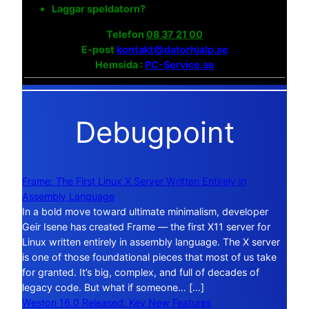
Laggar speldatorn?
Telefon
08 37 21 00
E-post
kontakt@datorhjalp.se
Hemsida :
PC-Service.se
Debugpoint
Frame: The First Linux X Server Written Entirely in
Assembly Language
In a bold move toward ultimate minimalism, developer
Geir Isene has created Frame — the first X11 server for
Linux written entirely in assembly language. The X server
is one of those foundational pieces that most of us take
for granted. It’s big, complex, and full of decades of
legacy code. But what if someone… […]
Weston 16.0 Released: Key New Features