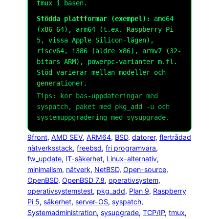
tmux
i basen.
Stödda plattformar (exempel):
amd64
(x86-64), arm64 (t.ex. Raspberry Pi
5, vissa Apple Silicon-lägen),
riscv64, i386 (äldre x86), armv7 (32-
bitars ARM), powerpc-varianter m.fl.
Stöd varierar mellan modeller och
generationer.
Tips: kör bas-uppdateringar med
syspatch
, paket med
pkg_add -u
och
systemuppgradering med
sysupgrade
.
9front
, 
AMD SEV
, 
ARM64
, 
BSD
, 
datorer
, 
flertrådad
nätverksstack
, 
freebsd
, 
fri programvara
, 
fw_update
, 
IT-säkerhet
, 
Linux-alternativ
, 
minimalism
, 
nätverk
, 
NetBSD
, 
Open-source
, 
OpenBSD
, 
OpenBSD 7.8
, 
operativsystem
, 
operativsystemstest
, 
pkg_add
, 
Plan 9
, 
Raspberry
Pi 5
, 
säkerhet
, 
server-OS
, 
syspatch
, 
Systemadministration
, 
sysupgrade
, 
TCP/IP
, 
tmux
, 