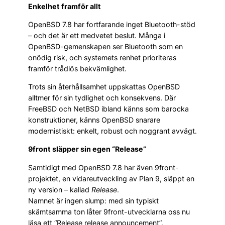
Enkelhet framför allt
OpenBSD 7.8 har fortfarande inget Bluetooth-stöd
– och det är ett medvetet beslut. Många i
OpenBSD-gemenskapen ser Bluetooth som en
onödig risk, och systemets renhet prioriteras
framför trådlös bekvämlighet.
Trots sin återhållsamhet uppskattas OpenBSD
alltmer för sin tydlighet och konsekvens. Där
FreeBSD och NetBSD ibland känns som barocka
konstruktioner, känns OpenBSD snarare
modernistiskt: enkelt, robust och noggrant avvägt.
9front släpper sin egen “Release”
Samtidigt med OpenBSD 7.8 har även 9front-
projektet, en vidareutveckling av Plan 9, släppt en
ny version – kallad
Release
.
Namnet är ingen slump: med sin typiskt
skämtsamma ton låter 9front-utvecklarna oss nu
läsa ett “Release release announcement”.