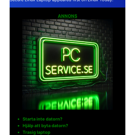
ANNONS
Starta inte datorn?
Hjälp att byta datorn?
Trasig laptop