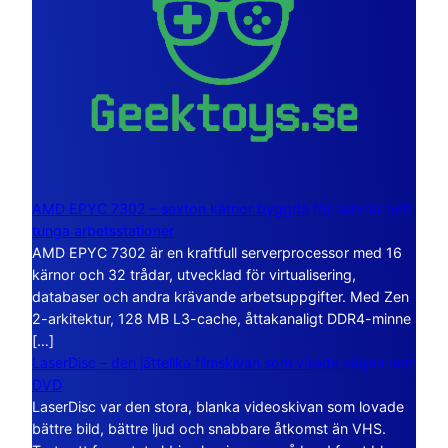
AMD EPYC 7302 – sexton kärnor byggda för servrar och
tunga arbetsstationer
AMD EPYC 7302 är en kraftfull serverprocessor med 16
kärnor och 32 trådar, utvecklad för virtualisering,
databaser och andra krävande arbetsuppgifter. Med Zen
2-arkitektur, 128 MB L3-cache, åttakanaligt DDR4-minne
[…]
LaserDisc – den jättelika filmskivan som visade vägen mot
DVD
LaserDisc var den stora, blanka videoskivan som lovade
bättre bild, bättre ljud och snabbare åtkomst än VHS.