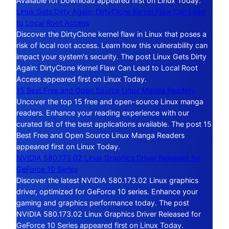
Available for Download appeared first on Linux Today.
Linux Gets Dirty Again: DirtyClone Kernel Flaw Can Lead
to Local Root Access
Discover the DirtyClone kernel flaw in Linux that poses a
risk of local root access. Learn how this vulnerability can
impact your system's security. The post Linux Gets Dirty
Again: DirtyClone Kernel Flaw Can Lead to Local Root
Access appeared first on Linux Today.
15 Best Free and Open Source Linux Manga Readers
Uncover the top 15 free and open-source Linux manga
readers. Enhance your reading experience with our
curated list of the best applications available. The post 15
Best Free and Open Source Linux Manga Readers
appeared first on Linux Today.
NVIDIA 580.173.02 Linux Graphics Driver Released for
GeForce 10 Series
Discover the latest NVIDIA 580.173.02 Linux graphics
driver, optimized for GeForce 10 series. Enhance your
gaming and graphics performance today. The post
NVIDIA 580.173.02 Linux Graphics Driver Released for
GeForce 10 Series appeared first on Linux Today.