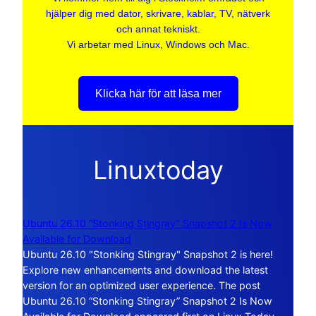
hjälper dig med dator, skrivare, kablar, TV, nätverk
och annat tekniskt.
Vi arbetar med Linux, Windows och Mac.
Klicka här för att läsa mer
Linuxtoday
Ubuntu 26.10 “Stonking Stingray” Snapshot 2 Is Now
Available for Download
Ubuntu 26.10 "Stonking Stingray" Snapshot 2 is here!
Explore new enhancements and download the latest
version for an optimized user experience. The post
Ubuntu 26.10 “Stonking Stingray” Snapshot 2 Is Now