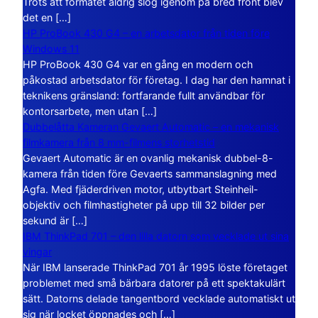
Trots att formatet aldrig slog igenom på bred front blev
det en […]
HP ProBook 430 G4 – en arbetsdator från tiden före
Windows 11
HP ProBook 430 G4 var en gång en modern och
påkostad arbetsdator för företag. I dag har den hamnat i
teknikens gränsland: fortfarande fullt användbar för
kontorsarbete, men utan […]
Dubbelåtta Kameran Gevaert Automatic – en mekanisk
filmkamera från 8 mm-filmens storhetstid
Gevaert Automatic är en ovanlig mekanisk dubbel-8-
kamera från tiden före Gevaerts sammanslagning med
Agfa. Med fjäderdriven motor, utbytbart Steinheil-
objektiv och filmhastigheter på upp till 32 bilder per
sekund är […]
IBM ThinkPad 701 – den lilla datorn som vecklade ut sina
vingar
När IBM lanserade ThinkPad 701 år 1995 löste företaget
problemet med små bärbara datorer på ett spektakulärt
sätt. Datorns delade tangentbord vecklade automatiskt ut
sig när locket öppnades och […]