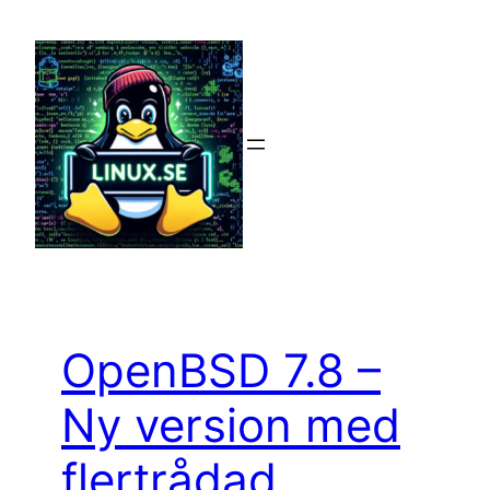
Hoppa
till
innehåll
OpenBSD 7.8 –
Ny version med
flertrådad