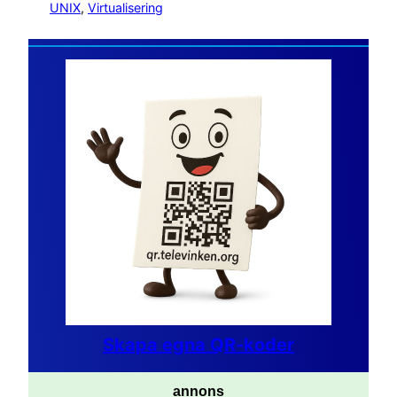
UNIX
, 
Virtualisering
Skapa egna QR-koder
annons