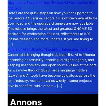
Upgrade to Fedora 44 from Fedora 43 Workstation (GUI
and CLI)
Here’s are the quick steps on how you can upgrade to
the Fedora 44 version. Fedora 44 is officially available for
download and the upgrade channels are now available.
This release brings the latest and greatest GNOME 50
desktop for workstation editions, refinements to KDE
Plasma desktop and more updates. If you are trying to…
[…]
Future of AI in Ubuntu: Thoughtful Integration via Snap
Canonical is bringing thoughtful, local-first AI to Ubuntu –
enhancing accessibility, enabling intelligent agents, and
keeping user privacy and open source values at the core.
As we move through 2026, large language models
(LLMs) and AI tools have become ubiquitous across the
tech industry. Adoption varies widely – some projects
dive in headfirst, while others… […]
Annons