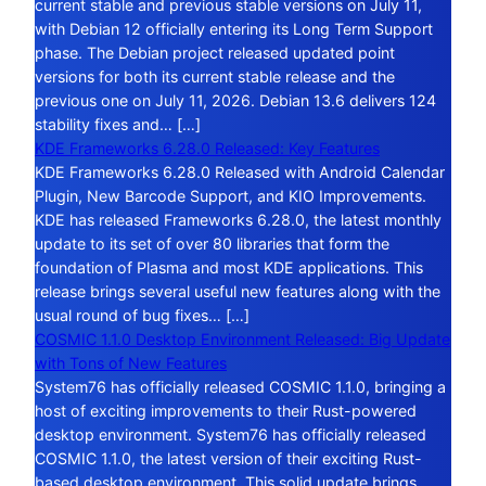
current stable and previous stable versions on July 11,
with Debian 12 officially entering its Long Term Support
phase. The Debian project released updated point
versions for both its current stable release and the
previous one on July 11, 2026. Debian 13.6 delivers 124
stability fixes and… […]
KDE Frameworks 6.28.0 Released: Key Features
KDE Frameworks 6.28.0 Released with Android Calendar
Plugin, New Barcode Support, and KIO Improvements.
KDE has released Frameworks 6.28.0, the latest monthly
update to its set of over 80 libraries that form the
foundation of Plasma and most KDE applications. This
release brings several useful new features along with the
usual round of bug fixes… […]
COSMIC 1.1.0 Desktop Environment Released: Big Update
with Tons of New Features
System76 has officially released COSMIC 1.1.0, bringing a
host of exciting improvements to their Rust-powered
desktop environment. System76 has officially released
COSMIC 1.1.0, the latest version of their exciting Rust-
based desktop environment. This solid update brings