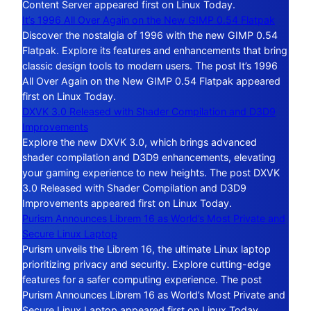
Content Server appeared first on Linux Today.
It’s 1996 All Over Again on the New GIMP 0.54 Flatpak
Discover the nostalgia of 1996 with the new GIMP 0.54
Flatpak. Explore its features and enhancements that bring
classic design tools to modern users. The post It’s 1996
All Over Again on the New GIMP 0.54 Flatpak appeared
first on Linux Today.
DXVK 3.0 Released with Shader Compilation and D3D9
Improvements
Explore the new DXVK 3.0, which brings advanced
shader compilation and D3D9 enhancements, elevating
your gaming experience to new heights. The post DXVK
3.0 Released with Shader Compilation and D3D9
Improvements appeared first on Linux Today.
Purism Announces Librem 16 as World’s Most Private and
Secure Linux Laptop
Purism unveils the Librem 16, the ultimate Linux laptop
prioritizing privacy and security. Explore cutting-edge
features for a safer computing experience. The post
Purism Announces Librem 16 as World’s Most Private and
Secure Linux Laptop appeared first on Linux Today.