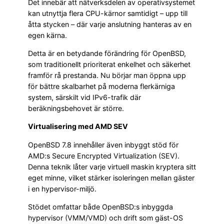
Det innebär att nätverksdelen av operativsystemet
kan utnyttja flera CPU-kärnor samtidigt – upp till
åtta stycken – där varje anslutning hanteras av en
egen kärna.
Detta är en betydande förändring för OpenBSD,
som traditionellt prioriterat enkelhet och säkerhet
framför rå prestanda. Nu börjar man öppna upp
för bättre skalbarhet på moderna flerkärniga
system, särskilt vid IPv6-trafik där
beräkningsbehovet är större.
Virtualisering med AMD SEV
OpenBSD 7.8 innehåller även inbyggt stöd för
AMD:s Secure Encrypted Virtualization (SEV).
Denna teknik låter varje virtuell maskin kryptera sitt
eget minne, vilket stärker isoleringen mellan gäster
i en hypervisor-miljö.
Stödet omfattar både OpenBSD:s inbyggda
hypervisor (VMM/VMD) och drift som gäst-OS