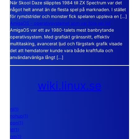
När Skool Daze släpptes 1984 till ZX Spectrum var det
något helt annat än de flesta spel på marknaden. I stället
för rymdstrider och monster fick spelaren uppleva en […]
AmigaOS – operativsystemet som var före sin tid
AmigaOS var ett av 1980-talets mest banbrytande
operativsystem. Med grafiskt gränssnitt, effektiv
multitasking, avancerat ljud och färgstark grafik visade
det att hemdatorer kunde vara både kraftfulla och
användarvänliga långt […]
wiki.linux.se
nl(1)
nohup(1)
pon(1)
ld(1)
nm(1)