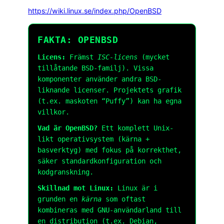
https://wiki.linux.se/index.php/OpenBSD
FAKTA: OPENBSD
Licens:
Främst
ISC-licens
(mycket
tillåtande BSD-familj). Vissa
komponenter använder andra BSD-
liknande licenser. Projektets grafik
(t.ex. maskoten “Puffy”) kan ha egna
villkor.
Vad är OpenBSD?
Ett komplett Unix-
likt operativsystem (kärna +
basverktyg) med fokus på korrekthet,
säker standardkonfiguration och
kodgranskning.
Skillnad mot Linux:
Linux är i
grunden en
kärna
som oftast
kombineras med GNU-användarland till
en distribution (t.ex. Debian,