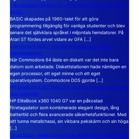
Från stordator till Atari ST – historien om BASIC och GFA
BASIC
BASIC skapades på 1960-talet för att göra
programmering tillgänglig för vanliga studenter och blev
senare det självklara språket i miljontals hemdatorer. På
Atari ST fördes arvet vidare av GFA […]
Commodore DOS – operativsystemet som bodde i
diskettstationen
När Commodore 64 läste en diskett var det inte bara
datorn som arbetade. Diskettstationen hade nämligen en
egen processor, ett eget minne och ett eget
operativsystem. Commodore DOS gjorde […]
HP EliteBook x360 1040 G7 – en lyxig företagsdator med
lång batteritid
HP EliteBook x360 1040 G7 var en påkostad
företagsdator som kombinerade elegant design, lång
batteritid och flera avancerade säkerhetsfunktioner. Med
sitt tunna metallchassi, sin vikbara pekskärm och sin höga
[…]
Skool Daze – spelet som gjorde skolan till ett öppet kaos