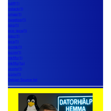
ndiff(1)
gstack(1)
pmap(1)
hugetop(1)
lsirq(1)
pcp-ipcs(1)
lsipc(1)
ipcs(1)
ipcmk(1)
ipcrm(1)
mkfifo(1)
mkfifo(1p)
uconv(1)
iconv(1)
Debian Source list