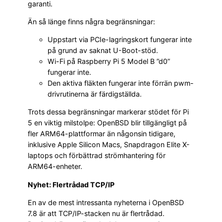
garanti.
Än så länge finns några begränsningar:
Uppstart via PCIe-lagringskort fungerar inte
på grund av saknat U-Boot-stöd.
Wi-Fi på Raspberry Pi 5 Model B ”d0”
fungerar inte.
Den aktiva fläkten fungerar inte förrän pwm-
drivrutinerna är färdigställda.
Trots dessa begränsningar markerar stödet för Pi
5 en viktig milstolpe: OpenBSD blir tillgängligt på
fler ARM64-plattformar än någonsin tidigare,
inklusive Apple Silicon Macs, Snapdragon Elite X-
laptops och förbättrad strömhantering för
ARM64-enheter.
Nyhet: Flertrådad TCP/IP
En av de mest intressanta nyheterna i OpenBSD
7.8 är att TCP/IP-stacken nu är flertrådad.