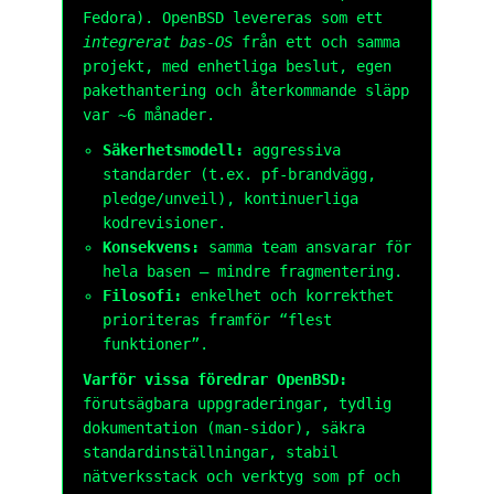
Fedora). OpenBSD levereras som ett
integrerat bas-OS
från ett och samma
projekt, med enhetliga beslut, egen
pakethantering och återkommande släpp
var ~6 månader.
Säkerhetsmodell:
aggressiva
standarder (t.ex.
pf
-brandvägg,
pledge
/
unveil
), kontinuerliga
kodrevisioner.
Konsekvens:
samma team ansvarar för
hela basen – mindre fragmentering.
Filosofi:
enkelhet och korrekthet
prioriteras framför “flest
funktioner”.
Varför vissa föredrar OpenBSD:
förutsägbara uppgraderingar, tydlig
dokumentation (man-sidor), säkra
standardinställningar, stabil
nätverksstack och verktyg som
pf
och