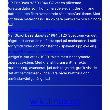
HP EliteBook x360 1040 G7 var en påkostad
företagsdator som kombinerade elegant design, lång
batteritid och flera avancerade säkerhetsfunktioner. Med
sitt tunna metallchassi, sin vikbara pekskärm och sin höga
[…]
Skool Daze – spelet som gjorde skolan till ett öppet kaos
När Skool Daze släpptes 1984 till ZX Spectrum var det
något helt annat än de flesta spel på marknaden. I stället
för rymdstrider och monster fick spelaren uppleva en […]
AmigaOS – operativsystemet som var före sin tid
AmigaOS var ett av 1980-talets mest banbrytande
operativsystem. Med grafiskt gränssnitt, effektiv
multitasking, avancerat ljud och färgstark grafik visade
det att hemdatorer kunde vara både kraftfulla och
användarvänliga långt […]
wiki.linux.se