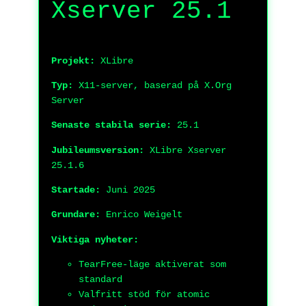
Xserver 25.1
Projekt:
XLibre
Typ:
X11-server, baserad på X.Org
Server
Senaste stabila serie:
25.1
Jubileumsversion:
XLibre Xserver
25.1.6
Startade:
Juni 2025
Grundare:
Enrico Weigelt
Viktiga nyheter:
TearFree-läge aktiverat som
standard
Valfritt stöd för atomic