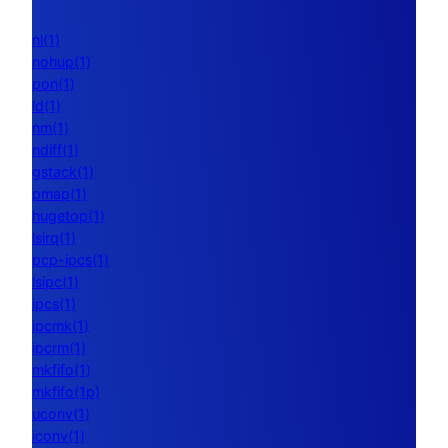
nl(1)
nohup(1)
pon(1)
ld(1)
nm(1)
ndiff(1)
gstack(1)
pmap(1)
hugetop(1)
lsirq(1)
pcp-ipcs(1)
lsipc(1)
ipcs(1)
ipcmk(1)
ipcrm(1)
mkfifo(1)
mkfifo(1p)
uconv(1)
iconv(1)