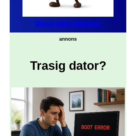
Skapa egna QR-koder
annons
Trasig dator?