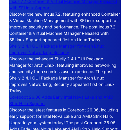
Incus 7.2 Container & Virtual Machine Manager Released
with SELinux Support
Discover the new Incus 7.2, featuring enhanced Container
& Virtual Machine Management with SELinux support for
improved security and performance. The post Incus 7.2
Container & Virtual Machine Manager Released with
SELinux Support appeared first on Linux Today.
Shelly 2.4.1 GUI Package Manager for Arch Linux
Improves Networking, Security
Discover the enhanced Shelly 2.4.1 GUI Package
Manager for Arch Linux, featuring improved networking
and security for a seamless user experience. The post
Shelly 2.4.1 GUI Package Manager for Arch Linux
Improves Networking, Security appeared first on Linux
Today.
Coreboot 26.06 Adds Early Intel Nova Lake and AMD
Strix Halo Support
Discover the latest features in Coreboot 26.06, including
early support for Intel Nova Lake and AMD Strix Halo.
Upgrade your system today! The post Coreboot 26.06
Adds Early Intel Nova Lake and AMD Strix Halo Support