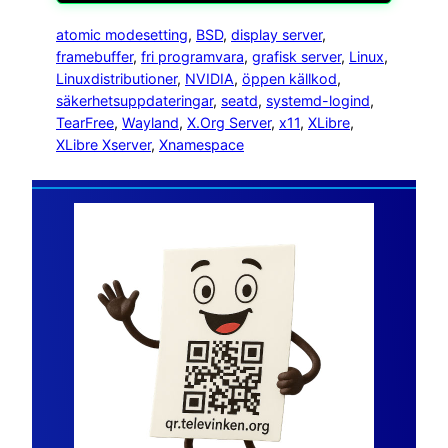
atomic modesetting
, 
BSD
, 
display server
, 
framebuffer
, 
fri programvara
, 
grafisk server
, 
Linux
, 
Linuxdistributioner
, 
NVIDIA
, 
öppen källkod
, 
säkerhetsuppdateringar
, 
seatd
, 
systemd-logind
, 
TearFree
, 
Wayland
, 
X.Org Server
, 
x11
, 
XLibre
, 
XLibre Xserver
, 
Xnamespace