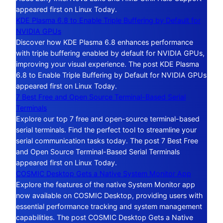
appeared first on Linux Today.
KDE Plasma 6.8 to Enable Triple Buffering by Default for
NVIDIA GPUs
Discover how KDE Plasma 6.8 enhances performance
with triple buffering enabled by default for NVIDIA GPUs,
improving your visual experience. The post KDE Plasma
6.8 to Enable Triple Buffering by Default for NVIDIA GPUs
appeared first on Linux Today.
7 Best Free and Open Source Terminal-Based Serial
Terminals
Explore our top 7 free and open-source terminal-based
serial terminals. Find the perfect tool to streamline your
serial communication tasks today. The post 7 Best Free
and Open Source Terminal-Based Serial Terminals
appeared first on Linux Today.
COSMIC Desktop Gets a Native System Monitor App
Explore the features of the native System Monitor app
now available on COSMIC Desktop, providing users with
essential performance tracking and system management
capabilities. The post COSMIC Desktop Gets a Native