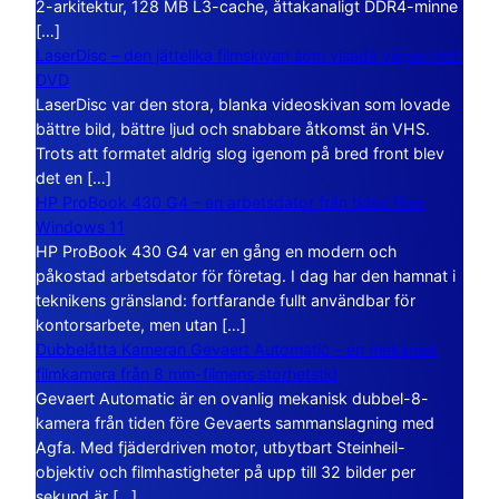
2-arkitektur, 128 MB L3-cache, åttakanaligt DDR4-minne
[…]
LaserDisc – den jättelika filmskivan som visade vägen mot
DVD
LaserDisc var den stora, blanka videoskivan som lovade
bättre bild, bättre ljud och snabbare åtkomst än VHS.
Trots att formatet aldrig slog igenom på bred front blev
det en […]
HP ProBook 430 G4 – en arbetsdator från tiden före
Windows 11
HP ProBook 430 G4 var en gång en modern och
påkostad arbetsdator för företag. I dag har den hamnat i
teknikens gränsland: fortfarande fullt användbar för
kontorsarbete, men utan […]
Dubbelåtta Kameran Gevaert Automatic – en mekanisk
filmkamera från 8 mm-filmens storhetstid
Gevaert Automatic är en ovanlig mekanisk dubbel-8-
kamera från tiden före Gevaerts sammanslagning med
Agfa. Med fjäderdriven motor, utbytbart Steinheil-
objektiv och filmhastigheter på upp till 32 bilder per
sekund är […]