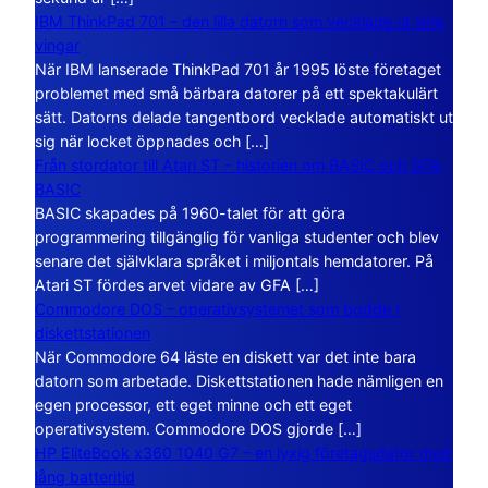
IBM ThinkPad 701 – den lilla datorn som vecklade ut sina
vingar
När IBM lanserade ThinkPad 701 år 1995 löste företaget
problemet med små bärbara datorer på ett spektakulärt
sätt. Datorns delade tangentbord vecklade automatiskt ut
sig när locket öppnades och […]
Från stordator till Atari ST – historien om BASIC och GFA
BASIC
BASIC skapades på 1960-talet för att göra
programmering tillgänglig för vanliga studenter och blev
senare det självklara språket i miljontals hemdatorer. På
Atari ST fördes arvet vidare av GFA […]
Commodore DOS – operativsystemet som bodde i
diskettstationen
När Commodore 64 läste en diskett var det inte bara
datorn som arbetade. Diskettstationen hade nämligen en
egen processor, ett eget minne och ett eget
operativsystem. Commodore DOS gjorde […]
HP EliteBook x360 1040 G7 – en lyxig företagsdator med
lång batteritid