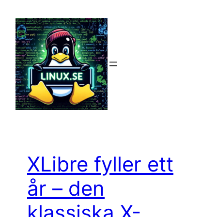
Hoppa
till
innehåll
XLibre fyller ett
år – den
klassiska X-