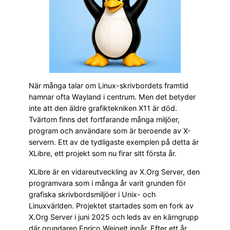
När många talar om Linux-skrivbordets framtid
hamnar ofta Wayland i centrum. Men det betyder
inte att den äldre grafiktekniken X11 är död.
Tvärtom finns det fortfarande många miljöer,
program och användare som är beroende av X-
servern. Ett av de tydligaste exemplen på detta är
XLibre, ett projekt som nu firar sitt första år.
XLibre är en vidareutveckling av X.Org Server, den
programvara som i många år varit grunden för
grafiska skrivbordsmiljöer i Unix- och
Linuxvärlden. Projektet startades som en fork av
X.Org Server i juni 2025 och leds av en kärngrupp
där grundaren Enrico Weigelt ingår. Efter ett år