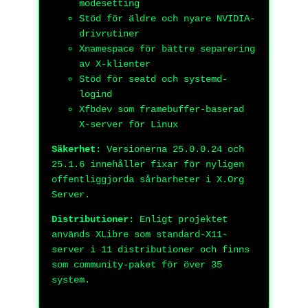
modesetting
Stöd för äldre och nyare NVIDIA-
drivrutiner
Xnamespace för bättre separering
av X-klienter
Stöd för seatd och systemd-
logind
Xfbdev som framebuffer-baserad
X-server för Linux
Säkerhet:
Versionerna 25.0.0.24 och
25.1.6 innehåller fixar för nyligen
offentliggjorda sårbarheter i X.Org
Server.
Distributioner:
Enligt projektet
används XLibre som standard-X11-
server i 11 distributioner och finns
som community-paket för över 35
system.