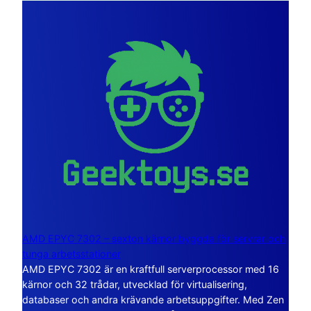
AMD EPYC 7302 – sexton kärnor byggda för servrar och
tunga arbetsstationer
AMD EPYC 7302 är en kraftfull serverprocessor med 16
kärnor och 32 trådar, utvecklad för virtualisering,
databaser och andra krävande arbetsuppgifter. Med Zen