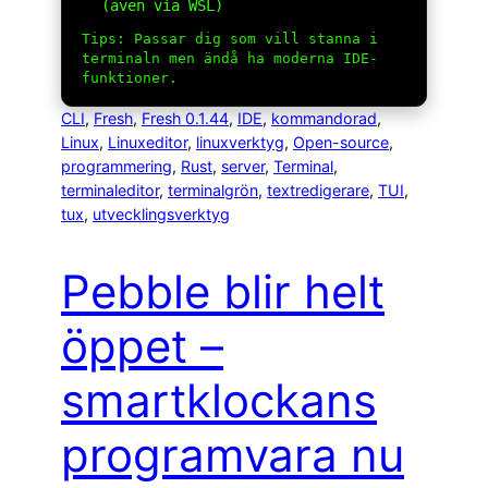
(även via WSL)
Tips: Passar dig som vill stanna i
terminaln men ändå ha moderna IDE-
funktioner.
CLI
, 
Fresh
, 
Fresh 0.1.44
, 
IDE
, 
kommandorad
, 
Linux
, 
Linuxeditor
, 
linuxverktyg
, 
Open-source
, 
programmering
, 
Rust
, 
server
, 
Terminal
, 
terminaleditor
, 
terminalgrön
, 
textredigerare
, 
TUI
, 
tux
, 
utvecklingsverktyg
Pebble blir helt
öppet –
smartklockans
programvara nu