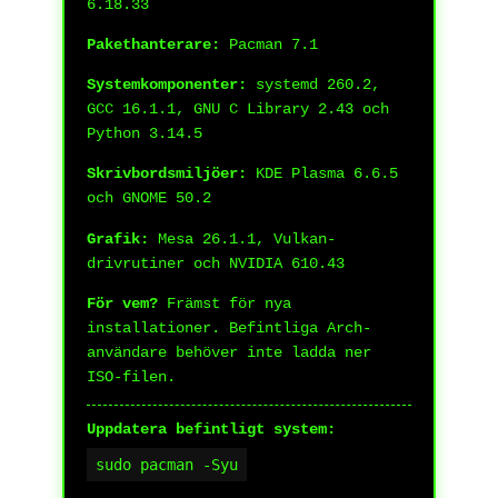
6.18.33
Pakethanterare:
Pacman 7.1
Systemkomponenter:
systemd 260.2,
GCC 16.1.1, GNU C Library 2.43 och
Python 3.14.5
Skrivbordsmiljöer:
KDE Plasma 6.6.5
och GNOME 50.2
Grafik:
Mesa 26.1.1, Vulkan-
drivrutiner och NVIDIA 610.43
För vem?
Främst för nya
installationer. Befintliga Arch-
användare behöver inte ladda ner
ISO-filen.
Uppdatera befintligt system:
sudo pacman -Syu