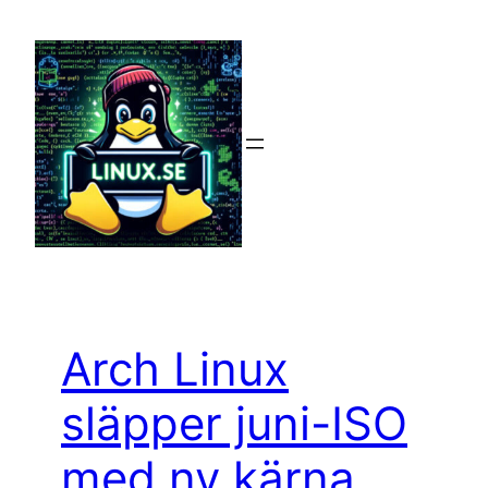
Hoppa
till
innehåll
Arch Linux
släpper juni-ISO
med ny kärna