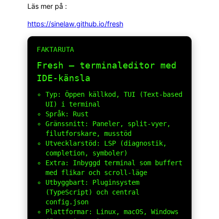
Läs mer på :
https://sinelaw.github.io/fresh
FAKTARUTA
Fresh – terminaleditor med
IDE-känsla
Typ: Öppen källkod, TUI (Text-based
UI) i terminal
Språk: Rust
Gränssnitt: Paneler, split-vyer,
filutforskare, musstöd
Utvecklarstöd: LSP (diagnostik,
completion, symboler)
Extra: Inbyggd terminal som buffert
med flikar och scroll-läge
Utbyggbart: Pluginsystem
(TypeScript) och central
config.json
Plattformar: Linux, macOS, Windows