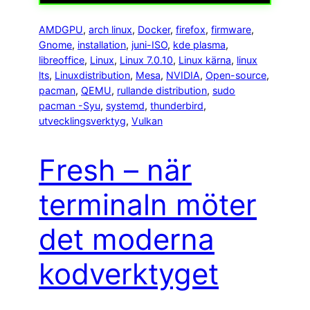
AMDGPU
, 
arch linux
, 
Docker
, 
firefox
, 
firmware
, 
Gnome
, 
installation
, 
juni-ISO
, 
kde plasma
, 
libreoffice
, 
Linux
, 
Linux 7.0.10
, 
Linux kärna
, 
linux
lts
, 
Linuxdistribution
, 
Mesa
, 
NVIDIA
, 
Open-source
, 
pacman
, 
QEMU
, 
rullande distribution
, 
sudo
pacman -Syu
, 
systemd
, 
thunderbird
, 
utvecklingsverktyg
, 
Vulkan
Fresh – när
terminaln möter
det moderna
kodverktyget