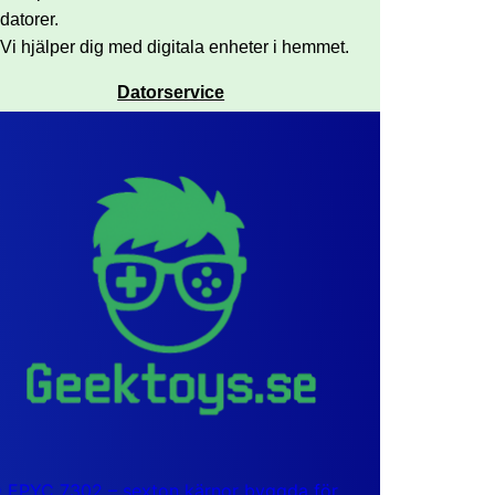
datorer.
Vi hjälper dig med digitala enheter i hemmet.
Datorservice
EPYC 7302 – sexton kärnor byggda för