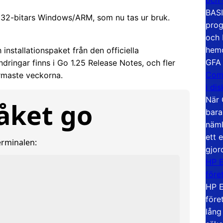
BASI
r 32-bitars Windows/ARM, som nu tas ur bruk.
prog
och 
hemd
installationspaket från den officiella
GFA
ndringar finns i Go 1.25 Release Notes, och fler
Com
rmaste veckorna.
i di
När 
åket go
bara
näml
ett 
erminalen:
gjor
HP E
före
HP E
före
lång