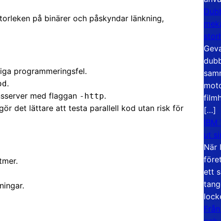
Dubb
orleken på binärer och påskyndar länkning,
meka
stor
Geva
dubb
liga programmeringsfel.
samm
.
od
moto
nsserver med flaggan
.
-http
film
gör det lättare att testa parallell kod utan risk för
[…]
IBM 
ut s
När 
före
tmer.
ett 
tang
ningar.
lock
Från
och