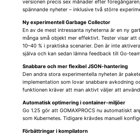
versionen precis sex månader efter föregångaren
spännande nyheter – inklusive två större experime
Ny experimentell Garbage Collector
En av de mest intressanta nyheterna är en ny gar
många små objekt mer effektivt. Tester visar at
10–40 % i praktiska scenarier. Den är inte aktive
själva och kan sedan lämna feedback till Go-team
Snabbare och mer flexibel JSON-hantering
Den andra stora experimentella nyheten är paket
implementation som lovar snabbare avkodning och
funktionen kräver att man aktivt väljer att använ
Automatisk optimering i container-miljöer
Go 1.25 gör att GOMAXPROCS nu automatiskt anpass
som Kubernetes. Tidigare krävdes manuell konfigu
Förbättringar i kompilatorn