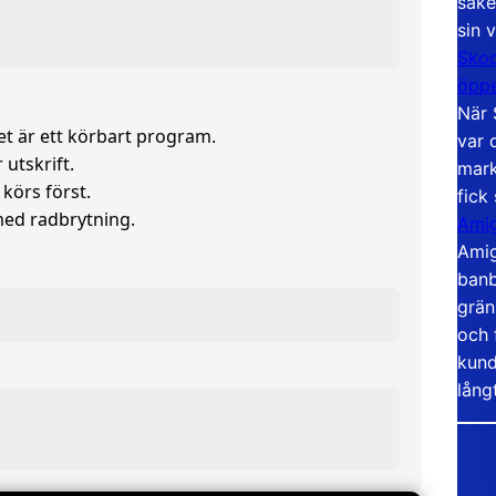
säke
sin 
Skoo
öppe
När 
t är ett körbart program.
var 
 utskrift.
mark
körs först.
fick
 med radbrytning.
Amig
Amig
banb
grän
och 
kund
lång