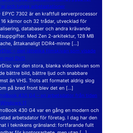
rar och tunga arbetsstationer
EPYC 7302 är en kraftfull serverprocessor
16 kärnor och 32 trådar, utvecklad för
ualisering, databaser och andra krävande
tsuppgifter. Med Zen 2-arkitektur, 128 MB
ache, åttakanaligt DDR4-minne […]
rDisc – den jättelika filmskivan som visade
en mot DVD
rDisc var den stora, blanka videoskivan som
de bättre bild, bättre ljud och snabbare
mst än VHS. Trots att formatet aldrig slog
om på bred front blev det en […]
roBook 430 G4 – en arbetsdator från tiden
 Windows 11
roBook 430 G4 var en gång en modern och
stad arbetsdator för företag. I dag har den
at i teknikens gränsland: fortfarande fullt
ndbar för kontorsarbete, men utan […]