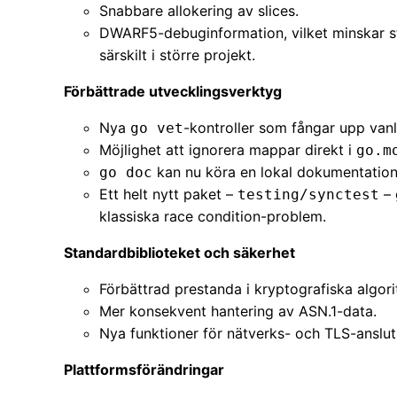
Snabbare allokering av slices.
DWARF5-debuginformation, vilket minskar st
särskilt i större projekt.
Förbättrade utvecklingsverktyg
Nya
-kontroller som fångar upp van
go vet
Möjlighet att ignorera mappar direkt i
go.m
kan nu köra en lokal dokumentatio
go doc
Ett helt nytt paket –
– 
testing/synctest
klassiska race condition-problem.
Standardbiblioteket och säkerhet
Förbättrad prestanda i kryptografiska algori
Mer konsekvent hantering av ASN.1-data.
Nya funktioner för nätverks- och TLS-anslut
Plattformsförändringar