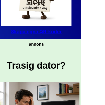
Skapa egna QR-koder
annons
Trasig dator?