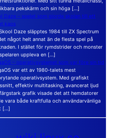
rhetsfunktioner. Med sitt tunna metallchassi,
vikbara pekskärm och sin höga […]
l Daze – spelet som gjorde skolan till ett
t kaos
Skool Daze släpptes 1984 till ZX Spectrum
det något helt annat än de flesta spel på
naden. I stället för rymdstrider och monster
 spelaren uppleva en […]
aOS – operativsystemet som var före sin tid
aOS var ett av 1980-talets mest
rytande operativsystem. Med grafiskt
ssnitt, effektiv multitasking, avancerat ljud
färgstark grafik visade det att hemdatorer
e vara både kraftfulla och användarvänliga
t […]
wiki.linux.se