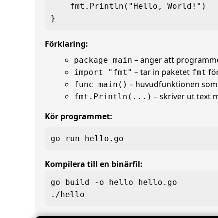
    fmt.Println("Hello, World!")

Förklaring:
– anger att programme
package main
– tar in paketet
för
import "fmt"
fmt
– huvudfunktionen som 
func main()
– skriver ut text
fmt.Println(...)
Kör programmet:
go run hello.go
Kompilera till en binärfil:
go build -o hello hello.go

./hello