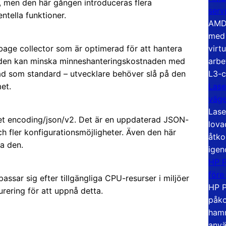
, men den här gången introduceras flera
serv
ntella funktioner.
AMD 
med 
virt
bage collector som är optimerad för att hantera
arbe
t den kan minska minneshanteringskostnaden med
L3-c
rad som standard – utvecklare behöver slå på den
Lase
et.
väg
Lase
et encoding/json/v2. Det är en uppdaterad JSON-
lova
 fler konfigurationsmöjligheter. Även den här
åtko
da den.
igen
HP P
före
ar sig efter tillgängliga CPU-resurser i miljöer
HP P
rering för att uppnå detta.
påko
hamn
anvä