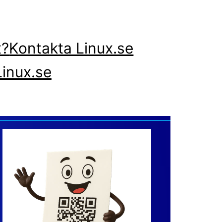
x?
Kontakta Linux.se
inux.se