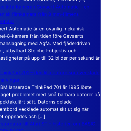
elåtta Kameran Gevaert Automatic – en
nisk filmkamera från 8 mm-filmens
hetstid
ert Automatic är en ovanlig mekanisk
el-8-kamera från tiden före Gevaerts
anslagning med Agfa. Med fjäderdriven
r, utbytbart Steinheil-objektiv och
hastigheter på upp till 32 bilder per sekund är
ThinkPad 701 – den lilla datorn som vecklade
ina vingar
IBM lanserade ThinkPad 701 år 1995 löste
taget problemet med små bärbara datorer på
spektakulärt sätt. Datorns delade
entbord vecklade automatiskt ut sig när
et öppnades och […]
 stordator till Atari ST – historien om BASIC
 GFA BASIC