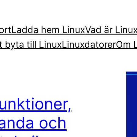
ort
Ladda hem Linux
Vad är Linu
t byta till Linux
Linuxdatorer
Om L
unktioner,
tanda och