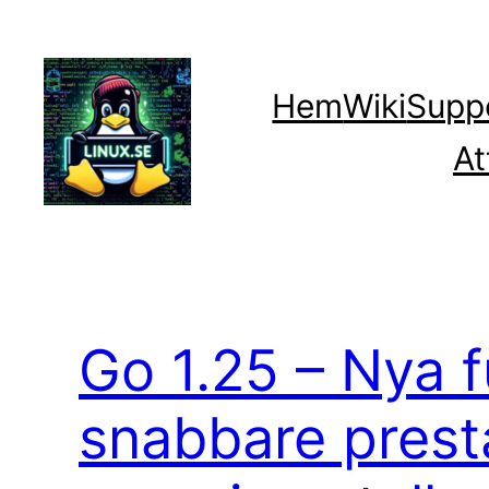
Hoppa
till
innehåll
Hem
Wiki
Supp
At
Go 1.25 – Nya f
snabbare pres