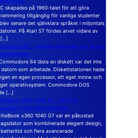
C skapades på 1960-talet för att göra
rammering tillgänglig för vanliga studenter
blev senare det självklara språket i miljontals
atorer. På Atari ST fördes arvet vidare av
 […]
modore DOS – operativsystemet som bodde
skettstationen
Commodore 64 läste en diskett var det inte
 datorn som arbetade. Diskettstationen hade
igen en egen processor, ett eget minne och
eget operativsystem. Commodore DOS
de […]
liteBook x360 1040 G7 – en lyxig
tagsdator med lång batteritid
liteBook x360 1040 G7 var en påkostad
tagsdator som kombinerade elegant design,
 batteritid och flera avancerade