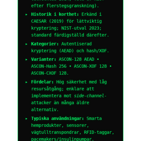
efter flerstegsgranskning).
Historik i korthet:
Erkänd i
CAESAR (2019) för lättviktig
kryptering; NIST-utval 2023;
standard färdigställd därefter.
Kategorier:
Autentiserad
kryptering (AEAD) och hash/XOF.
Varianter:
ASCON-128 AEAD •
ASCON-Hash 256 • ASCON-XOF 128 •
ASCON-CXOF 128.
Fördelar:
Hög säkerhet med låg
resursåtgång; enklare att
implementera mot
side-channel
-
attacker än många äldre
alternativ.
Typiska användningar:
Smarta
hemprodukter, sensorer,
vägtulltranspondrar, RFID-taggar,
pacemakers/insulinpumpar.