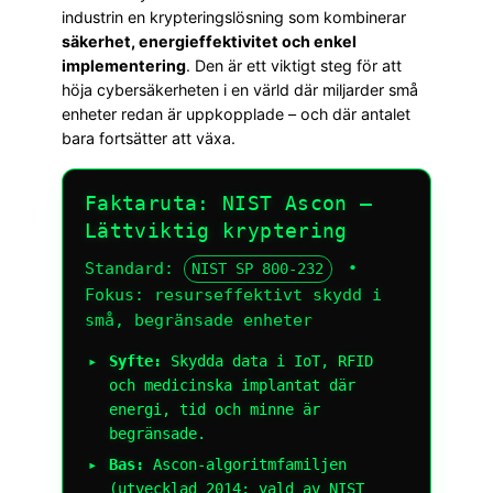
industrin en krypteringslösning som kombinerar
säkerhet, energieffektivitet och enkel
implementering
. Den är ett viktigt steg för att
höja cybersäkerheten i en värld där miljarder små
enheter redan är uppkopplade – och där antalet
bara fortsätter att växa.
Faktaruta: NIST Ascon –
Lättviktig kryptering
Standard:
•
NIST SP 800-232
Fokus: resurseffektivt skydd i
små, begränsade enheter
Syfte:
Skydda data i IoT, RFID
och medicinska implantat där
energi, tid och minne är
begränsade.
Bas:
Ascon-algoritmfamiljen
(utvecklad 2014; vald av NIST