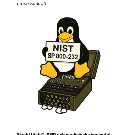
processorkraft.
Skydd för IoT, RFID och medicinska implantat