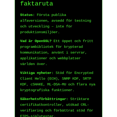
faktaruta
Status:
Första publika
alfaversionen, avsedd för testning
och utveckling – inte för
produktionsmiljöer.
Vad är OpenSSL?
Ett öppet och fritt
programbibliotek för krypterad
kommunikation, använt i servrar,
applikationer och webbplatser
världen över.
Viktiga nyheter:
Stöd för Encrypted
Client Hello (ECH), SNMP KDF, SRTP
KDF, cSHAKE, ML-DSA-MU och flera nya
kryptografiska funktioner.
Säkerhetsförbättringar:
Striktare
certifikatkontroller, utökad CRL-
verifiering och förbättrat stöd för
FIPS-självtester.