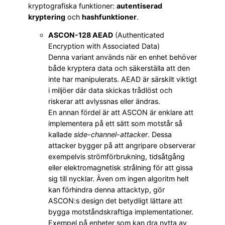
kryptografiska funktioner:
autentiserad
kryptering
och
hashfunktioner
.
ASCON-128 AEAD
(Authenticated
Encryption with Associated Data)
Denna variant används när en enhet behöver
både kryptera data och säkerställa att den
inte har manipulerats. AEAD är särskilt viktigt
i miljöer där data skickas trådlöst och
riskerar att avlyssnas eller ändras.
En annan fördel är att ASCON är enklare att
implementera på ett sätt som motstår så
kallade
side-channel-attacker
. Dessa
attacker bygger på att angripare observerar
exempelvis strömförbrukning, tidsåtgång
eller elektromagnetisk strålning för att gissa
sig till nycklar. Även om ingen algoritm helt
kan förhindra denna attacktyp, gör
ASCON:s design det betydligt lättare att
bygga motståndskraftiga implementationer.
Exempel på enheter som kan dra nytta av