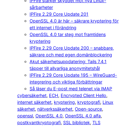
IPFire stärker skyddet mot nya Linux-
sårbarheter
IPFire 2.29 Core Update 201
OpenSSL 4.0 är här – säkrare kryptering för
ett internet i förändring
OpenSSL 4.0 tar steg mot framtidens
kryptering
IPFire 2.29 Core Update 200 – snabbare,
säkrare och med egen domänblockering
Akut säkerhetsuppdatering: Tails 7.4.1
täpper till allvarliga anonymitetshål
IPFire 2.29 Core Update 195 – WireGuard-
integrering och viktiga förbättringar
Så läser du E-post med telenet via IMAP
cybersäkerhet
, 
ECH
, 
Encrypted Client Hello
, 
internet säkerhet
, 
kryptering
, 
kryptografi
, 
Linux
säkerhet
, 
nätverkssäkerhet
, 
Open-source
, 
openssl
, 
OpenSSL 4.0
, 
OpenSSL 4.0 alfa
, 
postkvantkryptografi
, 
SSL bibliotek
, 
TLS