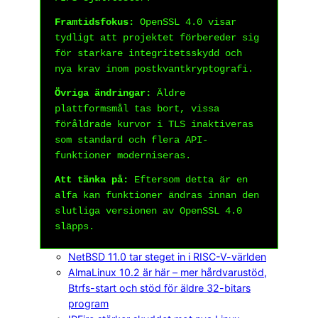
Framtidsfokus:
OpenSSL 4.0 visar
tydligt att projektet förbereder sig
för starkare integritetsskydd och
nya krav inom postkvantkryptografi.
Övriga ändringar:
Äldre
plattformsmål tas bort, vissa
föråldrade kurvor i TLS inaktiveras
som standard och flera API-
funktioner moderniseras.
Att tänka på:
Eftersom detta är en
alfa kan funktioner ändras innan den
slutliga versionen av OpenSSL 4.0
släpps.
NetBSD 11.0 tar steget in i RISC-V-världen
AlmaLinux 10.2 är här – mer hårdvarustöd,
Btrfs-start och stöd för äldre 32-bitars
program