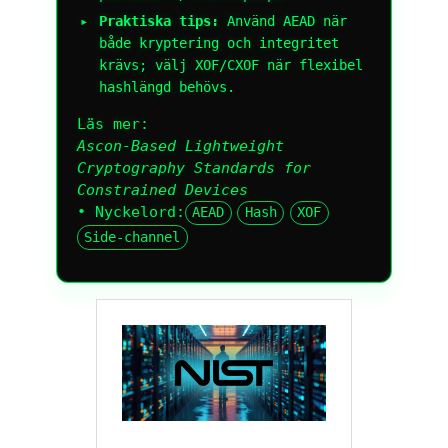
Praktiska tips:
Använd AEAD när
både kryptering och integritet
krävs; välj XOF/CXOF när flexibel
hashlängd behövs.
Läs mer:
Ascon-Based Lightweight
Cryptography Standards for
Constrained Devices
• Nyckelord:
AEAD
Hash
XOF
█
Side-channel