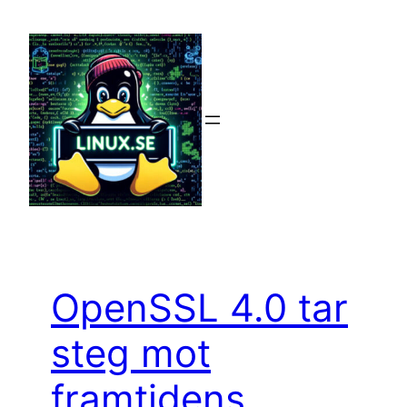
Hoppa
till
innehåll
OpenSSL 4.0 tar
steg mot
framtidens