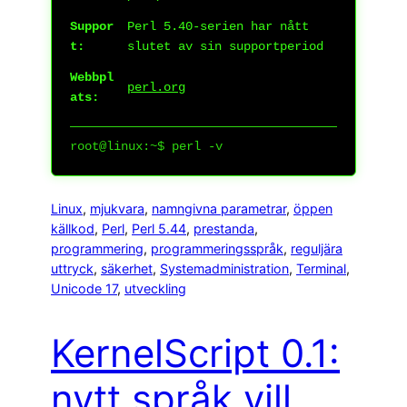
Suppor
Perl 5.40-serien har nått
t:
slutet av sin supportperiod
Webbpl
perl.org
ats:
root@linux:~$ perl -v
Linux
, 
mjukvara
, 
namngivna parametrar
, 
öppen
källkod
, 
Perl
, 
Perl 5.44
, 
prestanda
, 
programmering
, 
programmeringsspråk
, 
reguljära
uttryck
, 
säkerhet
, 
Systemadministration
, 
Terminal
, 
Unicode 17
, 
utveckling
KernelScript 0.1:
nytt språk vill