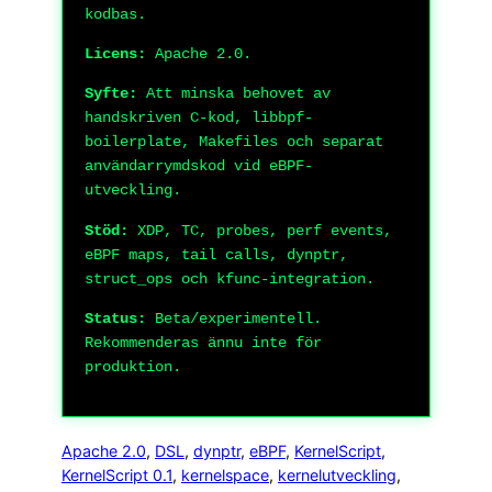
kodbas.
Licens:
Apache 2.0.
Syfte:
Att minska behovet av
handskriven C-kod, libbpf-
boilerplate, Makefiles och separat
användarrymdskod vid eBPF-
utveckling.
Stöd:
XDP, TC, probes, perf events,
eBPF maps, tail calls, dynptr,
struct_ops och kfunc-integration.
Status:
Beta/experimentell.
Rekommenderas ännu inte för
produktion.
Apache 2.0
, 
DSL
, 
dynptr
, 
eBPF
, 
KernelScript
, 
KernelScript 0.1
, 
kernelspace
, 
kernelutveckling
, 