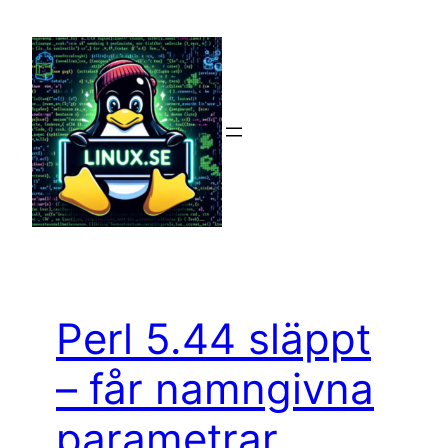
Hoppa
till
innehåll
Perl 5.44 släppt
– får namngivna
parametrar,