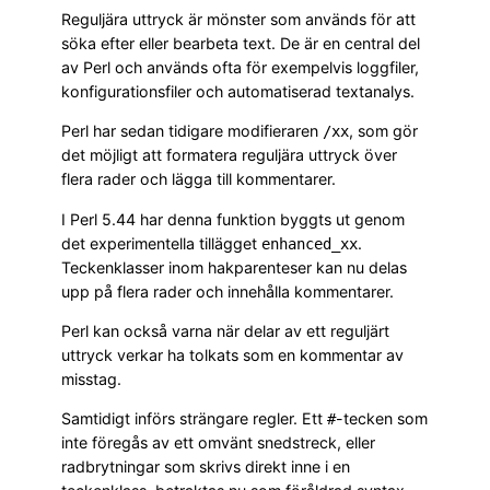
Reguljära uttryck är mönster som används för att
söka efter eller bearbeta text. De är en central del
av Perl och används ofta för exempelvis loggfiler,
konfigurationsfiler och automatiserad textanalys.
Perl har sedan tidigare modifieraren
, som gör
/xx
det möjligt att formatera reguljära uttryck över
flera rader och lägga till kommentarer.
I Perl 5.44 har denna funktion byggts ut genom
det experimentella tillägget
.
enhanced_xx
Teckenklasser inom hakparenteser kan nu delas
upp på flera rader och innehålla kommentarer.
Perl kan också varna när delar av ett reguljärt
uttryck verkar ha tolkats som en kommentar av
misstag.
Samtidigt införs strängare regler. Ett
-tecken som
#
inte föregås av ett omvänt snedstreck, eller
radbrytningar som skrivs direkt inne i en