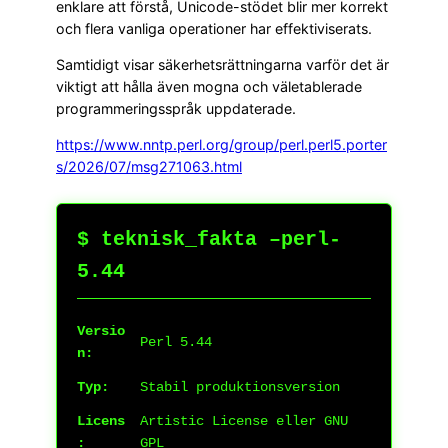
enklare att förstå, Unicode-stödet blir mer korrekt
och flera vanliga operationer har effektiviserats.
Samtidigt visar säkerhetsrättningarna varför det är
viktigt att hålla även mogna och väletablerade
programmeringsspråk uppdaterade.
https://www.nntp.perl.org/group/perl.perl5.porter
s/2026/07/msg271063.html
$ teknisk_fakta –perl-
5.44
Versio
Perl 5.44
n:
Typ:
Stabil produktionsversion
Licens
Artistic License eller GNU
:
GPL