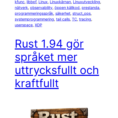
kfunc
, 
libbpf
, 
Linux
, 
Linuxkärnan
, 
Linuxutveckling
, 
nätverk
, 
observability
, 
öppen källkod
, 
prestanda
, 
programmeringsspråk
, 
säkerhet
, 
struct_ops
, 
systemprogrammering
, 
tail calls
, 
TC
, 
tracing
, 
userspace
, 
XDP
Rust 1.94 gör
språket mer
uttrycksfullt och
kraftfullt