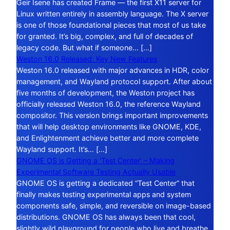
Geir Isene has created Frame — the first X11 server for
Linux written entirely in assembly language. The X server
is one of those foundational pieces that most of us take
for granted. It’s big, complex, and full of decades of
legacy code. But what if someone… […]
Weston 16.0 Released: Key New Features
Weston 16.0 released with major advances in HDR, color
management, and Wayland protocol support. After about
five months of development, the Weston project has
officially released Weston 16.0, the reference Wayland
compositor. This version brings important improvements
that will help desktop environments like GNOME, KDE,
and Enlightenment achieve better and more complete
Wayland support. It’s… […]
GNOME OS is Getting a ‘Test Center’ – Making
Experimental Software Testing Actually Usable
GNOME OS is getting a dedicated “Test Center” that
finally makes testing experimental apps and system
components safe, simple, and reversible on image-based
distributions. GNOME OS has always been that cool,
slightly wild playground for people who live and breathe