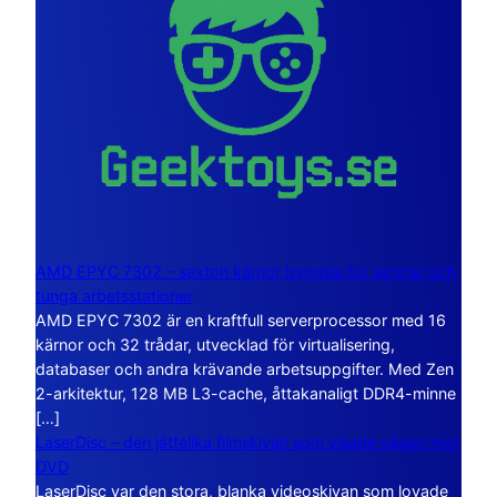
AMD EPYC 7302 – sexton kärnor byggda för servrar och
tunga arbetsstationer
AMD EPYC 7302 är en kraftfull serverprocessor med 16
kärnor och 32 trådar, utvecklad för virtualisering,
databaser och andra krävande arbetsuppgifter. Med Zen
2-arkitektur, 128 MB L3-cache, åttakanaligt DDR4-minne
[…]
LaserDisc – den jättelika filmskivan som visade vägen mot
DVD
LaserDisc var den stora, blanka videoskivan som lovade