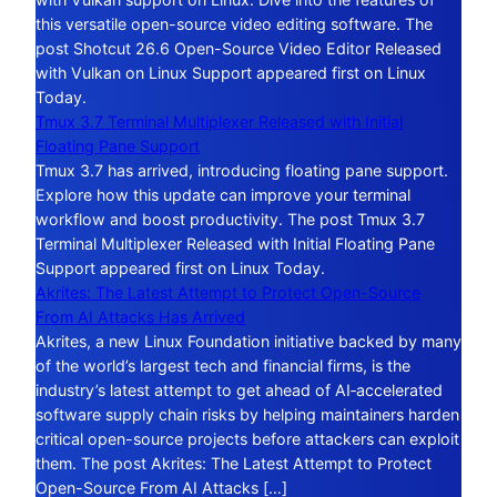
this versatile open-source video editing software. The
post Shotcut 26.6 Open-Source Video Editor Released
with Vulkan on Linux Support appeared first on Linux
Today.
Tmux 3.7 Terminal Multiplexer Released with Initial
Floating Pane Support
Tmux 3.7 has arrived, introducing floating pane support.
Explore how this update can improve your terminal
workflow and boost productivity. The post Tmux 3.7
Terminal Multiplexer Released with Initial Floating Pane
Support appeared first on Linux Today.
Akrites: The Latest Attempt to Protect Open-Source
From AI Attacks Has Arrived
Akrites, a new Linux Foundation initiative backed by many
of the world’s largest tech and financial firms, is the
industry’s latest attempt to get ahead of AI‑accelerated
software supply chain risks by helping maintainers harden
critical open-source projects before attackers can exploit
them. The post Akrites: The Latest Attempt to Protect
Open-Source From AI Attacks […]