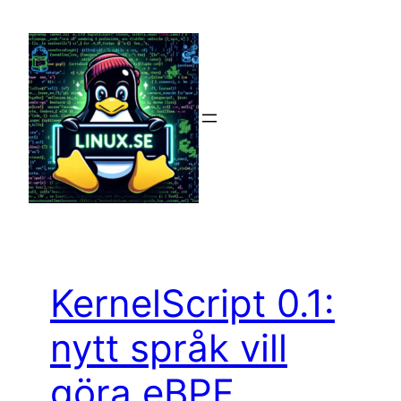
Hoppa
till
innehåll
KernelScript 0.1:
nytt språk vill
göra eBPF