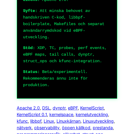
Syfte:
Att minska behovet av
handskriven C-kod, libbpf-
boilerplate, Makefiles och separat
användarrymdskod vid eBPF-
utveckling.
Stöd:
XDP, TC, probes, perf events,
eBPF maps, tail calls, dynptr,
struct_ops och kfunc-integration.
Status:
Beta/experimentell.
Rekommenderas ännu inte för
produktion.
Apache 2.0
, 
DSL
, 
dynptr
, 
eBPF
, 
KernelScript
, 
KernelScript 0.1
, 
kernelspace
, 
kernelutveckling
, 
kfunc
, 
libbpf
, 
Linux
, 
Linuxkärnan
, 
Linuxutveckling
, 
nätverk
, 
observability
, 
öppen källkod
, 
prestanda
, 