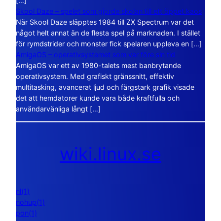
[…]
Skool Daze – spelet som gjorde skolan till ett öppet kaos
När Skool Daze släpptes 1984 till ZX Spectrum var det
något helt annat än de flesta spel på marknaden. I stället
för rymdstrider och monster fick spelaren uppleva en […]
AmigaOS – operativsystemet som var före sin tid
AmigaOS var ett av 1980-talets mest banbrytande
operativsystem. Med grafiskt gränssnitt, effektiv
multitasking, avancerat ljud och färgstark grafik visade
det att hemdatorer kunde vara både kraftfulla och
användarvänliga långt […]
wiki.linux.se
nl(1)
nohup(1)
pon(1)