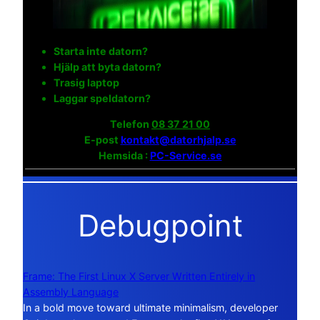
Starta inte datorn?
Hjälp att byta datorn?
Trasig laptop
Laggar speldatorn?
Telefon
08 37 21 00
E-post
kontakt@datorhjalp.se
Hemsida :
PC-Service.se
Debugpoint
Frame: The First Linux X Server Written Entirely in
Assembly Language
In a bold move toward ultimate minimalism, developer