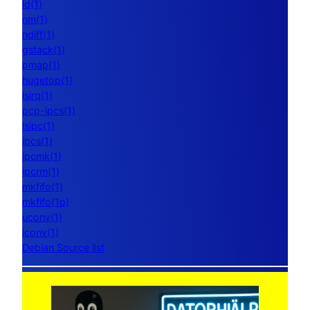
ld(1)
nm(1)
ndiff(1)
gstack(1)
pmap(1)
hugetop(1)
lsirq(1)
pcp-ipcs(1)
lsipc(1)
ipcs(1)
ipcmk(1)
ipcrm(1)
mkfifo(1)
mkfifo(1p)
uconv(1)
iconv(1)
Debian Source list