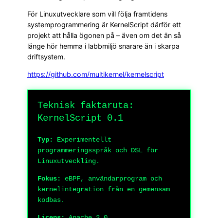
För Linuxutvecklare som vill följa framtidens
systemprogrammering är KernelScript därför ett
projekt att hålla ögonen på – även om det än så
länge hör hemma i labbmiljö snarare än i skarpa
driftsystem.
https://github.com/multikernel/kernelscript
Teknisk faktaruta:
KernelScript 0.1
Typ:
Experimentellt
programmeringsspråk och DSL för
Linuxutveckling.
Fokus:
eBPF, användarprogram och
kernelintegration från en gemensam
kodbas.
Licens:
Apache 2.0.