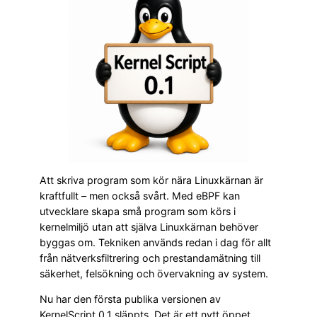
Att skriva program som kör nära Linuxkärnan är
kraftfullt – men också svårt. Med eBPF kan
utvecklare skapa små program som körs i
kernelmiljö utan att själva Linuxkärnan behöver
byggas om. Tekniken används redan i dag för allt
från nätverksfiltrering och prestandamätning till
säkerhet, felsökning och övervakning av system.
Nu har den första publika versionen av
KernelScript 0.1 släppts. Det är ett nytt öppet