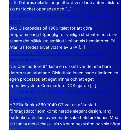
sätt. Datorns delade tangentbord vecklade automatiskt ut
sig när locket öppnades och […]
Från stordator till Atari ST – historien om BASIC och GFA
BASIC
BASIC skapades på 1960-talet för att göra
programmering tillgänglig för vanliga studenter och blev
senare det självklara språket i miljontals hemdatorer. På
Atari ST fördes arvet vidare av GFA […]
Commodore DOS – operativsystemet som bodde i
diskettstationen
När Commodore 64 läste en diskett var det inte bara
datorn som arbetade. Diskettstationen hade nämligen en
egen processor, ett eget minne och ett eget
operativsystem. Commodore DOS gjorde […]
HP EliteBook x360 1040 G7 – en lyxig företagsdator med
lång batteritid
HP EliteBook x360 1040 G7 var en påkostad
företagsdator som kombinerade elegant design, lång
batteritid och flera avancerade säkerhetsfunktioner. Med
sitt tunna metallchassi, sin vikbara pekskärm och sin höga