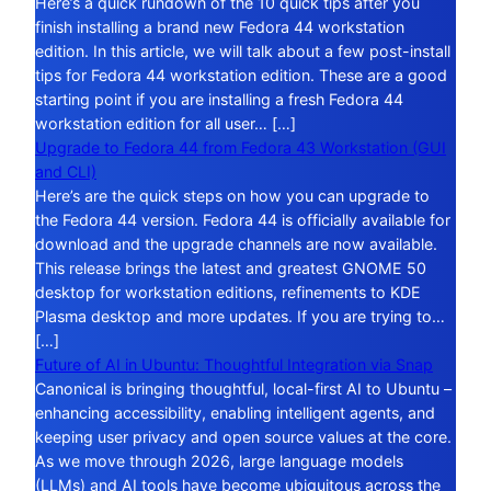
Here’s a quick rundown of the 10 quick tips after you
finish installing a brand new Fedora 44 workstation
edition. In this article, we will talk about a few post-install
tips for Fedora 44 workstation edition. These are a good
starting point if you are installing a fresh Fedora 44
workstation edition for all user… […]
Upgrade to Fedora 44 from Fedora 43 Workstation (GUI
and CLI)
Here’s are the quick steps on how you can upgrade to
the Fedora 44 version. Fedora 44 is officially available for
download and the upgrade channels are now available.
This release brings the latest and greatest GNOME 50
desktop for workstation editions, refinements to KDE
Plasma desktop and more updates. If you are trying to…
[…]
Future of AI in Ubuntu: Thoughtful Integration via Snap
Canonical is bringing thoughtful, local-first AI to Ubuntu –
enhancing accessibility, enabling intelligent agents, and
keeping user privacy and open source values at the core.
As we move through 2026, large language models
(LLMs) and AI tools have become ubiquitous across the