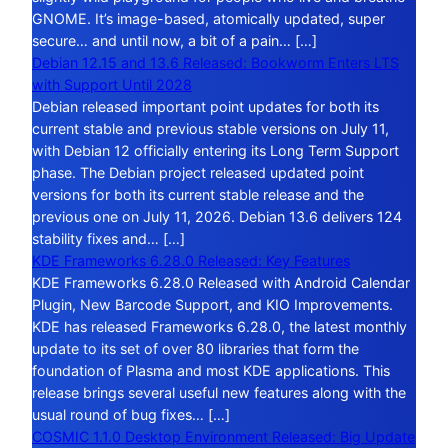
GNOME. It’s image-based, atomically updated, super
secure… and until now, a bit of a pain… […]
Debian 12.15 and 13.6 Released: Bookworm Enters LTS
with Support Until 2028
Debian released important point updates for both its
current stable and previous stable versions on July 11,
with Debian 12 officially entering its Long Term Support
phase. The Debian project released updated point
versions for both its current stable release and the
previous one on July 11, 2026. Debian 13.6 delivers 124
stability fixes and… […]
KDE Frameworks 6.28.0 Released: Key Features
KDE Frameworks 6.28.0 Released with Android Calendar
Plugin, New Barcode Support, and KIO Improvements.
KDE has released Frameworks 6.28.0, the latest monthly
update to its set of over 80 libraries that form the
foundation of Plasma and most KDE applications. This
release brings several useful new features along with the
usual round of bug fixes… […]
COSMIC 1.1.0 Desktop Environment Released: Big Update