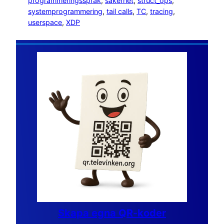
programmeringsspråk
, 
säkerhet
, 
struct_ops
, 
systemprogrammering
, 
tail calls
, 
TC
, 
tracing
, 
userspace
, 
XDP
Skapa egna QR-koder