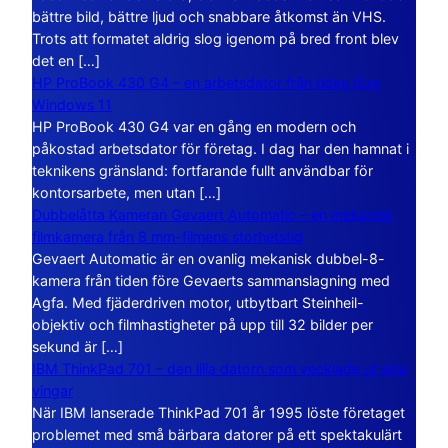
bättre bild, bättre ljud och snabbare åtkomst än VHS.
Trots att formatet aldrig slog igenom på bred front blev
det en […]
HP ProBook 430 G4 – en arbetsdator från tiden före
Windows 11
HP ProBook 430 G4 var en gång en modern och
påkostad arbetsdator för företag. I dag har den hamnat i
teknikens gränsland: fortfarande fullt användbar för
kontorsarbete, men utan […]
Dubbelåtta Kameran Gevaert Automatic – en mekanisk
filmkamera från 8 mm-filmens storhetstid
Gevaert Automatic är en ovanlig mekanisk dubbel-8-
kamera från tiden före Gevaerts sammanslagning med
Agfa. Med fjäderdriven motor, utbytbart Steinheil-
objektiv och filmhastigheter på upp till 32 bilder per
sekund är […]
IBM ThinkPad 701 – den lilla datorn som vecklade ut sina
vingar
När IBM lanserade ThinkPad 701 år 1995 löste företaget
problemet med små bärbara datorer på ett spektakulärt