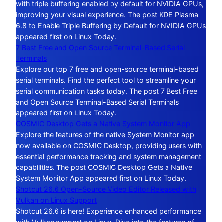
with triple buffering enabled by default for NVIDIA GPUs,
improving your visual experience. The post KDE Plasma
6.8 to Enable Triple Buffering by Default for NVIDIA GPUs
appeared first on Linux Today.
7 Best Free and Open Source Terminal-Based Serial
Terminals
Explore our top 7 free and open-source terminal-based
serial terminals. Find the perfect tool to streamline your
serial communication tasks today. The post 7 Best Free
and Open Source Terminal-Based Serial Terminals
appeared first on Linux Today.
COSMIC Desktop Gets a Native System Monitor App
Explore the features of the native System Monitor app
now available on COSMIC Desktop, providing users with
essential performance tracking and system management
capabilities. The post COSMIC Desktop Gets a Native
System Monitor App appeared first on Linux Today.
Shotcut 26.6 Open-Source Video Editor Released with
Vulkan on Linux Support
Shotcut 26.6 is here! Experience enhanced performance
with Vulkan support on Linux. Dive into the features of