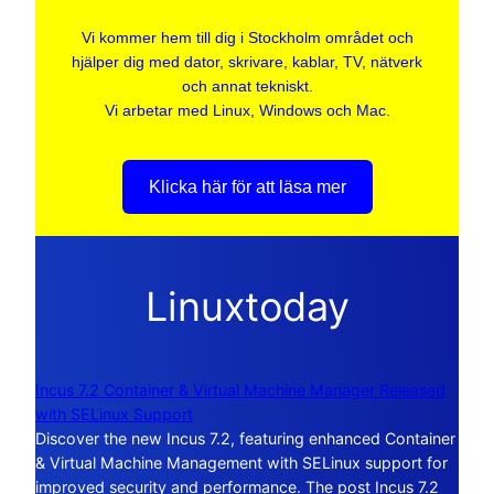
Vi kommer hem till dig i Stockholm området och
hjälper dig med dator, skrivare, kablar, TV, nätverk
och annat tekniskt.
Vi arbetar med Linux, Windows och Mac.
Klicka här för att läsa mer
Linuxtoday
Incus 7.2 Container & Virtual Machine Manager Released
with SELinux Support
Discover the new Incus 7.2, featuring enhanced Container
& Virtual Machine Management with SELinux support for
improved security and performance. The post Incus 7.2