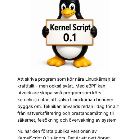
Att skriva program som kör nära Linuxkärnan är
kraftfullt – men också svårt. Med eBPF kan
utvecklare skapa små program som körs i
kernelmiljö utan att själva Linuxkärnan behöver
byggas om. Tekniken används redan i dag för allt
från nätverksfiltrering och prestandamätning till
säkerhet, felsökning och övervakning av system.
Nu har den första publika versionen av
KernelScript 0.1 släppts. Det är ett nytt öppet