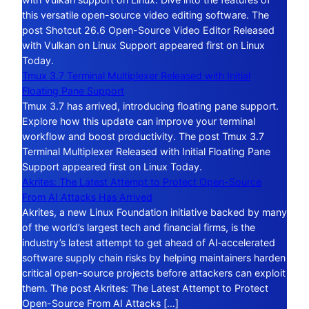
this versatile open-source video editing software. The
post Shotcut 26.6 Open-Source Video Editor Released
with Vulkan on Linux Support appeared first on Linux
Today.
Tmux 3.7 Terminal Multiplexer Released with Initial
Floating Pane Support
Tmux 3.7 has arrived, introducing floating pane support.
Explore how this update can improve your terminal
workflow and boost productivity. The post Tmux 3.7
Terminal Multiplexer Released with Initial Floating Pane
Support appeared first on Linux Today.
Akrites: The Latest Attempt to Protect Open-Source
From AI Attacks Has Arrived
Akrites, a new Linux Foundation initiative backed by many
of the world’s largest tech and financial firms, is the
industry’s latest attempt to get ahead of AI‑accelerated
software supply chain risks by helping maintainers harden
critical open-source projects before attackers can exploit
them. The post Akrites: The Latest Attempt to Protect
Open-Source From AI Attacks […]