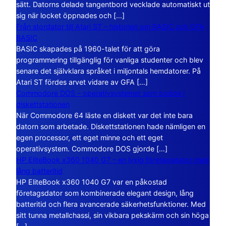
sätt. Datorns delade tangentbord vecklade automatiskt ut
sig när locket öppnades och […]
Från stordator till Atari ST – historien om BASIC och GFA
BASIC
BASIC skapades på 1960-talet för att göra
programmering tillgänglig för vanliga studenter och blev
senare det självklara språket i miljontals hemdatorer. På
Atari ST fördes arvet vidare av GFA […]
Commodore DOS – operativsystemet som bodde i
diskettstationen
När Commodore 64 läste en diskett var det inte bara
datorn som arbetade. Diskettstationen hade nämligen en
egen processor, ett eget minne och ett eget
operativsystem. Commodore DOS gjorde […]
HP EliteBook x360 1040 G7 – en lyxig företagsdator med
lång batteritid
HP EliteBook x360 1040 G7 var en påkostad
företagsdator som kombinerade elegant design, lång
batteritid och flera avancerade säkerhetsfunktioner. Med
sitt tunna metallchassi, sin vikbara pekskärm och sin höga