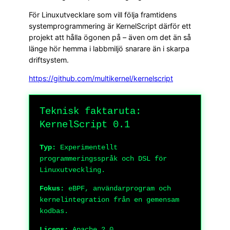
För Linuxutvecklare som vill följa framtidens
systemprogrammering är KernelScript därför ett
projekt att hålla ögonen på – även om det än så
länge hör hemma i labbmiljö snarare än i skarpa
driftsystem.
https://github.com/multikernel/kernelscript
Teknisk faktaruta:
KernelScript 0.1
Typ:
Experimentellt
programmeringsspråk och DSL för
Linuxutveckling.
Fokus:
eBPF, användarprogram och
kernelintegration från en gemensam
kodbas.
Licens:
Apache 2.0.