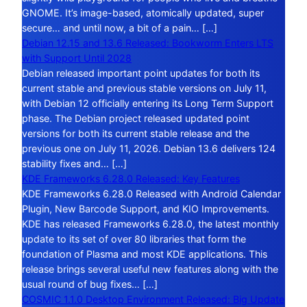
GNOME. It’s image-based, atomically updated, super
secure… and until now, a bit of a pain… […]
Debian 12.15 and 13.6 Released: Bookworm Enters LTS
with Support Until 2028
Debian released important point updates for both its
current stable and previous stable versions on July 11,
with Debian 12 officially entering its Long Term Support
phase. The Debian project released updated point
versions for both its current stable release and the
previous one on July 11, 2026. Debian 13.6 delivers 124
stability fixes and… […]
KDE Frameworks 6.28.0 Released: Key Features
KDE Frameworks 6.28.0 Released with Android Calendar
Plugin, New Barcode Support, and KIO Improvements.
KDE has released Frameworks 6.28.0, the latest monthly
update to its set of over 80 libraries that form the
foundation of Plasma and most KDE applications. This
release brings several useful new features along with the
usual round of bug fixes… […]
COSMIC 1.1.0 Desktop Environment Released: Big Update