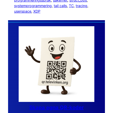
programmeringsspråk
, 
säkerhet
, 
struct_ops
, 
systemprogrammering
, 
tail calls
, 
TC
, 
tracing
, 
userspace
, 
XDP
Skapa egna QR-koder