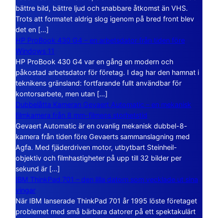
bättre bild, bättre ljud och snabbare åtkomst än VHS.
Trots att formatet aldrig slog igenom på bred front blev
det en […]
HP ProBook 430 G4 – en arbetsdator från tiden före
Windows 11
HP ProBook 430 G4 var en gång en modern och
påkostad arbetsdator för företag. I dag har den hamnat i
teknikens gränsland: fortfarande fullt användbar för
kontorsarbete, men utan […]
Dubbelåtta Kameran Gevaert Automatic – en mekanisk
filmkamera från 8 mm-filmens storhetstid
Gevaert Automatic är en ovanlig mekanisk dubbel-8-
kamera från tiden före Gevaerts sammanslagning med
Agfa. Med fjäderdriven motor, utbytbart Steinheil-
objektiv och filmhastigheter på upp till 32 bilder per
sekund är […]
IBM ThinkPad 701 – den lilla datorn som vecklade ut sina
vingar
När IBM lanserade ThinkPad 701 år 1995 löste företaget
problemet med små bärbara datorer på ett spektakulärt