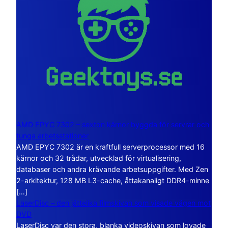
AMD EPYC 7302 – sexton kärnor byggda för servrar och
tunga arbetsstationer
AMD EPYC 7302 är en kraftfull serverprocessor med 16
kärnor och 32 trådar, utvecklad för virtualisering,
databaser och andra krävande arbetsuppgifter. Med Zen
2-arkitektur, 128 MB L3-cache, åttakanaligt DDR4-minne
[…]
LaserDisc – den jättelika filmskivan som visade vägen mot
DVD
LaserDisc var den stora, blanka videoskivan som lovade