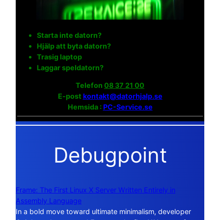
Starta inte datorn?
Hjälp att byta datorn?
Trasig laptop
Laggar speldatorn?
Telefon
08 37 21 00
E-post
kontakt@datorhjalp.se
Hemsida :
PC-Service.se
Debugpoint
Frame: The First Linux X Server Written Entirely in
Assembly Language
In a bold move toward ultimate minimalism, developer