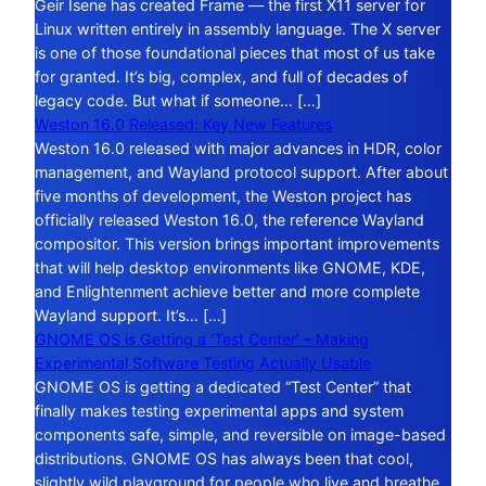
Geir Isene has created Frame — the first X11 server for
Linux written entirely in assembly language. The X server
is one of those foundational pieces that most of us take
for granted. It’s big, complex, and full of decades of
legacy code. But what if someone… […]
Weston 16.0 Released: Key New Features
Weston 16.0 released with major advances in HDR, color
management, and Wayland protocol support. After about
five months of development, the Weston project has
officially released Weston 16.0, the reference Wayland
compositor. This version brings important improvements
that will help desktop environments like GNOME, KDE,
and Enlightenment achieve better and more complete
Wayland support. It’s… […]
GNOME OS is Getting a ‘Test Center’ – Making
Experimental Software Testing Actually Usable
GNOME OS is getting a dedicated “Test Center” that
finally makes testing experimental apps and system
components safe, simple, and reversible on image-based
distributions. GNOME OS has always been that cool,
slightly wild playground for people who live and breathe