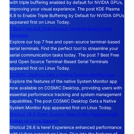
with triple buffering enabled by default for NVIDIA GPUs,
improving your visual experience. The post KDE Plasma
6.8 to Enable Triple Buffering by Default for NVIDIA GPUs
appeared first on Linux Today.
7 Best Free and Open Source Terminal-Based Serial
Terminals
Explore our top 7 free and open-source terminal-based
serial terminals. Find the perfect tool to streamline your
serial communication tasks today. The post 7 Best Free
and Open Source Terminal-Based Serial Terminals
appeared first on Linux Today.
COSMIC Desktop Gets a Native System Monitor App
Explore the features of the native System Monitor app
now available on COSMIC Desktop, providing users with
essential performance tracking and system management
capabilities. The post COSMIC Desktop Gets a Native
System Monitor App appeared first on Linux Today.
Shotcut 26.6 Open-Source Video Editor Released with
Vulkan on Linux Support
Shotcut 26.6 is here! Experience enhanced performance
with Vulkan support on Linux. Dive into the features of