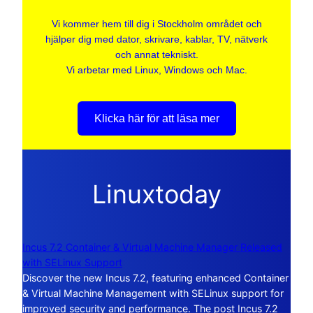
Vi kommer hem till dig i Stockholm området och
hjälper dig med dator, skrivare, kablar, TV, nätverk
och annat tekniskt.
Vi arbetar med Linux, Windows och Mac.
Klicka här för att läsa mer
Linuxtoday
Incus 7.2 Container & Virtual Machine Manager Released
with SELinux Support
Discover the new Incus 7.2, featuring enhanced Container
& Virtual Machine Management with SELinux support for
improved security and performance. The post Incus 7.2