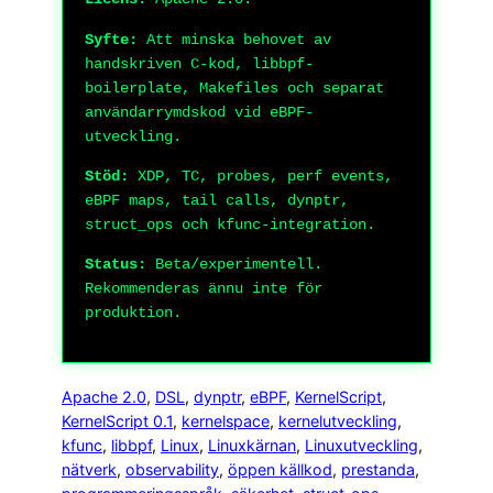
Syfte:
Att minska behovet av
handskriven C-kod, libbpf-
boilerplate, Makefiles och separat
användarrymdskod vid eBPF-
utveckling.
Stöd:
XDP, TC, probes, perf events,
eBPF maps, tail calls, dynptr,
struct_ops och kfunc-integration.
Status:
Beta/experimentell.
Rekommenderas ännu inte för
produktion.
Apache 2.0
, 
DSL
, 
dynptr
, 
eBPF
, 
KernelScript
, 
KernelScript 0.1
, 
kernelspace
, 
kernelutveckling
, 
kfunc
, 
libbpf
, 
Linux
, 
Linuxkärnan
, 
Linuxutveckling
, 
nätverk
, 
observability
, 
öppen källkod
, 
prestanda
, 