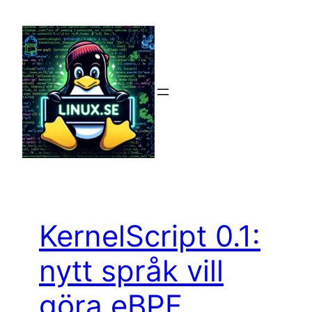
Hoppa
till
innehåll
KernelScript 0.1:
nytt språk vill
göra eBPF