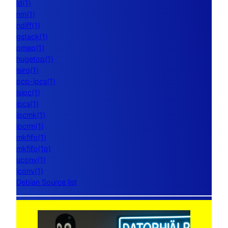
ld(1)
nm(1)
ndiff(1)
gstack(1)
pmap(1)
hugetop(1)
lsirq(1)
pcp-ipcs(1)
lsipc(1)
ipcs(1)
ipcmk(1)
ipcrm(1)
mkfifo(1)
mkfifo(1p)
uconv(1)
iconv(1)
Debian Source list