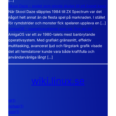
[…]
Skool Daze – spelet som gjorde skolan till ett öppet kaos
När Skool Daze släpptes 1984 till ZX Spectrum var det
något helt annat än de flesta spel på marknaden. I stället
för rymdstrider och monster fick spelaren uppleva en […]
AmigaOS – operativsystemet som var före sin tid
AmigaOS var ett av 1980-talets mest banbrytande
operativsystem. Med grafiskt gränssnitt, effektiv
multitasking, avancerat ljud och färgstark grafik visade
det att hemdatorer kunde vara både kraftfulla och
användarvänliga långt […]
wiki.linux.se
nl(1)
nohup(1)
pon(1)