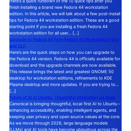
Here’s a quick rundown of the 10 quick tips after you
finish installing a brand new Fedora 44 workstation
edition. In this article, we will talk about a few post-install
tips for Fedora 44 workstation edition. These are a good
starting point if you are installing a fresh Fedora 44
workstation edition for all user… […]
Upgrade to Fedora 44 from Fedora 43 Workstation (GUI
and CLI)
Here’s are the quick steps on how you can upgrade to
the Fedora 44 version. Fedora 44 is officially available for
download and the upgrade channels are now available.
This release brings the latest and greatest GNOME 50
desktop for workstation editions, refinements to KDE
Plasma desktop and more updates. If you are trying to…
[…]
Future of AI in Ubuntu: Thoughtful Integration via Snap
Canonical is bringing thoughtful, local-first AI to Ubuntu –
enhancing accessibility, enabling intelligent agents, and
keeping user privacy and open source values at the core.
As we move through 2026, large language models
(LLMs) and AI tools have become ubiquitous across the