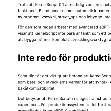
Trots att KernelScript 0.1 är en tidig version inn
funktioner. Bland annat nämns automatisk hantering
av programlivscykel, struct_ops och inbyggd int
För den som redan arbetar med avancerad eBPF-utv
visar att KernelScript inte bara är tänkt som ett 
att bygga ett mer komplett utvecklingsverktyg f
Inte redo för produkt
Samtidigt är det viktigt att betona att KernelScri
som beta, och utvecklarna varnar för att syntax, 
bakåtkompatibilitet.
Det betyder att KernelScript i nuläget främst bör
experiment. För produktionssystem är det fortfa
arbetsflöden kring eBPF, C och libbpf.