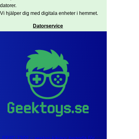
datorer.
Vi hjälper dig med digitala enheter i hemmet.
Datorservice
EPYC 7302 – sexton kärnor byggda för