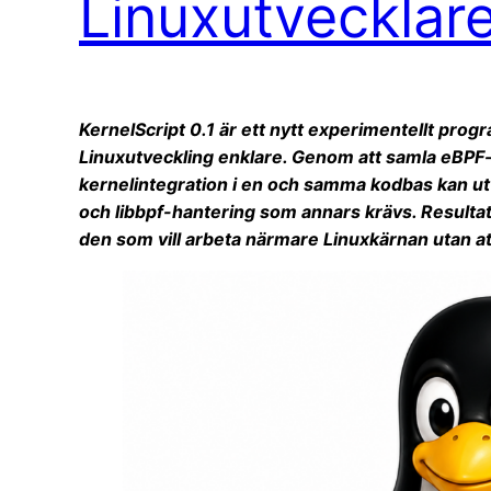
Linuxutvecklar
KernelScript 0.1 är ett nytt experimentellt pro
Linuxutveckling enklare. Genom att samla eBP
kernelintegration i en och samma kodbas kan u
och libbpf-hantering som annars krävs. Resultat
den som vill arbeta närmare Linuxkärnan utan att 