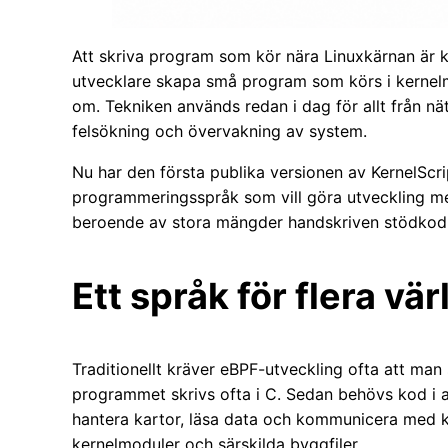
Att skriva program som kör nära Linuxkärnan är k
utvecklare skapa små program som körs i kernelm
om. Tekniken används redan i dag för allt från nät
felsökning och övervakning av system.
Nu har den första publika versionen av KernelScrip
programmeringsspråk som vill göra utveckling me
beroende av stora mängder handskriven stödkod
Ett språk för flera vär
Traditionellt kräver eBPF-utveckling ofta att man s
programmet skrivs ofta i C. Sedan behövs kod i
hantera kartor, läsa data och kommunicera med kä
kernelmoduler och särskilda byggfiler.