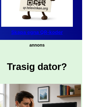
Skapa egna QR-koder
annons
Trasig dator?