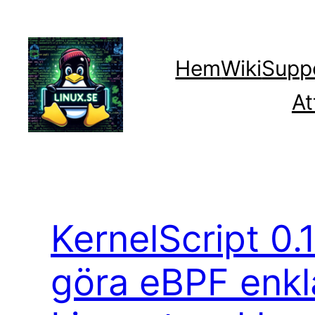
Hoppa
till
innehåll
Hem
Wiki
Supp
At
KernelScript 0.1
göra eBPF enkl