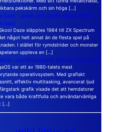
rhetsfunktioner. Med sitt tunna metallchassi,
vikbara pekskärm och sin höga […]
l Daze – spelet som gjorde skolan till ett
t kaos
Skool Daze släpptes 1984 till ZX Spectrum
det något helt annat än de flesta spel på
naden. I stället för rymdstrider och monster
 spelaren uppleva en […]
aOS – operativsystemet som var före sin tid
aOS var ett av 1980-talets mest
rytande operativsystem. Med grafiskt
ssnitt, effektiv multitasking, avancerat ljud
färgstark grafik visade det att hemdatorer
e vara både kraftfulla och användarvänliga
t […]
wiki.linux.se