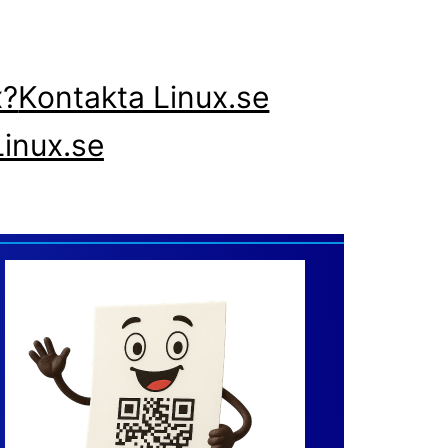
x?
Kontakta Linux.se
inux.se