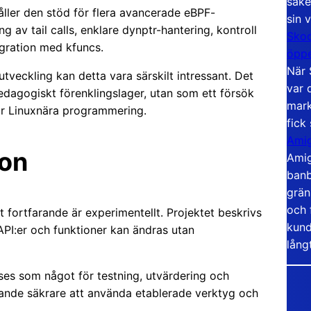
säke
ehåller den stöd för flera avancerade eBPF-
sin 
 av tail calls, enklare dynptr-hantering, kontroll
Skoo
egration med kfuncs.
öppe
När 
eckling kan detta vara särskilt intressant. Det
var 
pedagogiskt förenklingslager, utan som ett försök
mark
ör Linuxnära programmering.
fick
Amig
ion
Amig
banb
grän
och 
pt fortfarande är experimentellt. Projektet beskrivs
kund
API:er och funktioner kan ändras utan
lång
 ses som något för testning, utvärdering och
rande säkrare att använda etablerade verktyg och