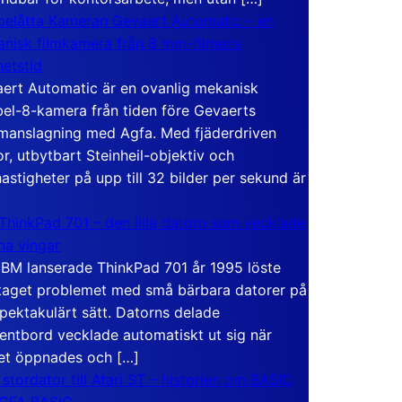
elåtta Kameran Gevaert Automatic – en
nisk filmkamera från 8 mm-filmens
hetstid
ert Automatic är en ovanlig mekanisk
el-8-kamera från tiden före Gevaerts
anslagning med Agfa. Med fjäderdriven
r, utbytbart Steinheil-objektiv och
hastigheter på upp till 32 bilder per sekund är
ThinkPad 701 – den lilla datorn som vecklade
ina vingar
IBM lanserade ThinkPad 701 år 1995 löste
taget problemet med små bärbara datorer på
spektakulärt sätt. Datorns delade
entbord vecklade automatiskt ut sig när
et öppnades och […]
 stordator till Atari ST – historien om BASIC
 GFA BASIC