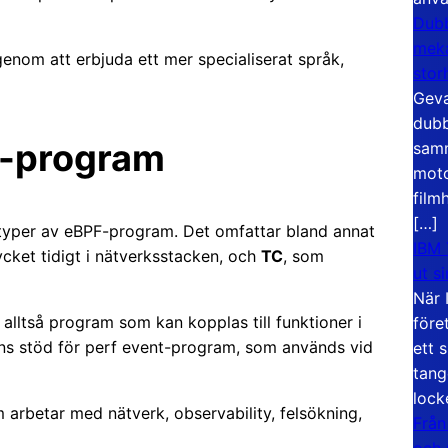
Dubb
meka
enom att erbjuda ett mer specialiserat språk,
stor
Geva
dubb
F-program
samm
moto
film
[…]
ga typer av eBPF-program. Det omfattar bland annat
IBM 
ket tidigt i nätverksstacken, och
TC
, som
ut s
När 
 alltså program som kan kopplas till funktioner i
före
nns stöd för perf event-program, som används vid
ett 
tang
lock
m arbetar med nätverk, observability, felsökning,
Från
och