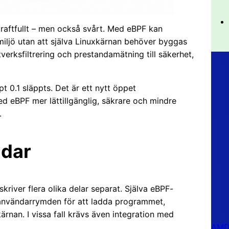
raftfullt – men också svårt. Med eBPF kan
iljö utan att själva Linuxkärnan behöver byggas
verksfiltrering och prestandamätning till säkerhet,
t 0.1 släppts. Det är ett nytt öppet
d eBPF mer lättillgänglig, säkrare och mindre
.
ldar
kriver flera olika delar separat. Själva eBPF-
 användarrymden för att ladda programmet,
rnan. I vissa fall krävs även integration med
AMD 