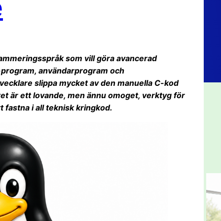
e
grammeringsspråk som vill göra avancerad
F-program, användarprogram och
tvecklare slippa mycket av den manuella C-kod
et är ett lovande, men ännu omoget, verktyg för
fastna i all teknisk kringkod.