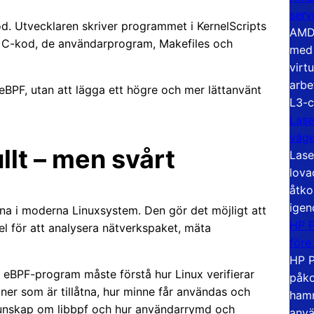
serv
od. Utvecklaren skriver programmet i KernelScripts
AMD 
n C-kod, de användarprogram, Makefiles och
med 
virt
arbe
r eBPF, utan att lägga ett högre och mer lättanvänt
L3-c
Lase
väg
llt – men svårt
Lase
lova
åtko
igen
rna i moderna Linuxsystem. Den gör det möjligt att
HP P
el för att analysera nätverkspaket, mäta
före
HP P
 eBPF-program måste förstå hur Linux verifierar
påko
ner som är tillåtna, hur minne får användas och
hamn
kunskap om libbpf och hur användarrymd och
anvä