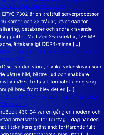
rar och tunga arbetsstationer
EPYC 7302 är en kraftfull serverprocessor
16 kärnor och 32 trådar, utvecklad för
ualisering, databaser och andra krävande
tsuppgifter. Med Zen 2-arkitektur, 128 MB
ache, åttakanaligt DDR4-minne […]
rDisc – den jättelika filmskivan som visade
en mot DVD
rDisc var den stora, blanka videoskivan som
de bättre bild, bättre ljud och snabbare
mst än VHS. Trots att formatet aldrig slog
om på bred front blev det en […]
roBook 430 G4 – en arbetsdator från tiden
 Windows 11
roBook 430 G4 var en gång en modern och
stad arbetsdator för företag. I dag har den
at i teknikens gränsland: fortfarande fullt
ndbar för kontorsarbete, men utan […]