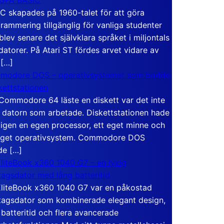
C skapades på 1960-talet för att göra
rammering tillgänglig för vanliga studenter
blev senare det självklara språket i miljontals
atorer. På Atari ST fördes arvet vidare av
 […]
modore DOS – operativsystemet som bodde
skettstationen
Commodore 64 läste en diskett var det inte
 datorn som arbetade. Diskettstationen hade
igen en egen processor, ett eget minne och
eget operativsystem. Commodore DOS
de […]
liteBook x360 1040 G7 – en lyxig
tagsdator med lång batteritid
liteBook x360 1040 G7 var en påkostad
tagsdator som kombinerade elegant design,
 batteritid och flera avancerade