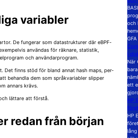
BASI
prog
iga variabler
och 
hemd
GFA
kartor. De fungerar som datastrukturer där eBPF-
Com
xempelvis användas för räknare, statistik,
i di
ernelprogram och användarprogram.
När 
bara
et. Det finns stöd för bland annat hash maps, per-
näml
tt behandla dem som språkvariabler slipper
ett 
om annars krävs.
gjor
h lättare att förstå.
HP E
före
HP E
r redan från början
före
lång