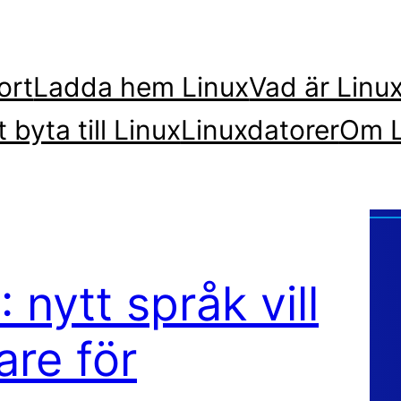
ort
Ladda hem Linux
Vad är Linu
t byta till Linux
Linuxdatorer
Om L
: nytt språk vill
are för