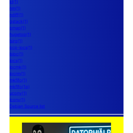
ld(1)
nm(1)
ndiff(1)
gstack(1)
pmap(1)
hugetop(1)
lsirq(1)
pcp-ipcs(1)
lsipc(1)
ipcs(1)
ipcmk(1)
ipcrm(1)
mkfifo(1)
mkfifo(1p)
uconv(1)
iconv(1)
Debian Source list