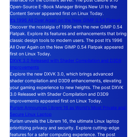
Open-Source E-Book Manager Brings New UI to the
Content Server appeared first on Linux Today.
It’s 1996 All Over Again on the New GIMP 0.54 Flatpak
Discover the nostalgia of 1996 with the new GIMP 0.54
Flatpak. Explore its features and enhancements that bring
classic design tools to modern users. The post It’s 1996
All Over Again on the New GIMP 0.54 Flatpak appeared
first on Linux Today.
DXVK 3.0 Released with Shader Compilation and D3D9
Improvements
Explore the new DXVK 3.0, which brings advanced
shader compilation and D3D9 enhancements, elevating
your gaming experience to new heights. The post DXVK
3.0 Released with Shader Compilation and D3D9
Improvements appeared first on Linux Today.
Purism Announces Librem 16 as World’s Most Private and
Secure Linux Laptop
Purism unveils the Librem 16, the ultimate Linux laptop
prioritizing privacy and security. Explore cutting-edge
features for a safer computing experience. The post