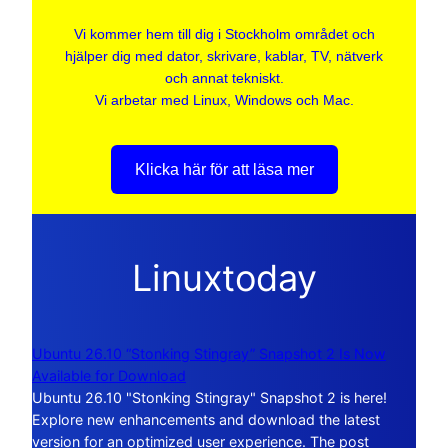
Vi kommer hem till dig i Stockholm området och
hjälper dig med dator, skrivare, kablar, TV, nätverk
och annat tekniskt.
Vi arbetar med Linux, Windows och Mac.
Klicka här för att läsa mer
Linuxtoday
Ubuntu 26.10 “Stonking Stingray” Snapshot 2 Is Now
Available for Download
Ubuntu 26.10 "Stonking Stingray" Snapshot 2 is here!
Explore new enhancements and download the latest
version for an optimized user experience. The post