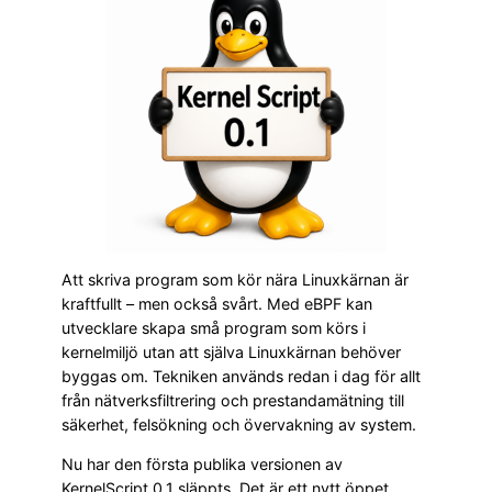
Att skriva program som kör nära Linuxkärnan är
kraftfullt – men också svårt. Med eBPF kan
utvecklare skapa små program som körs i
kernelmiljö utan att själva Linuxkärnan behöver
byggas om. Tekniken används redan i dag för allt
från nätverksfiltrering och prestandamätning till
säkerhet, felsökning och övervakning av system.
Nu har den första publika versionen av
KernelScript 0.1 släppts. Det är ett nytt öppet