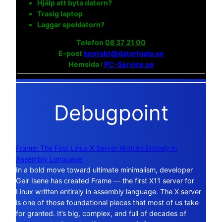
Hjälp att byta datorn?
Trasig laptop
Laggar speldatorn?
Telefon
08 37 21 00
E-post
kontakt@datorhjalp.se
Hemsida :
PC-Service.se
Debugpoint
Frame: The First Linux X Server Written Entirely in
Assembly Language
In a bold move toward ultimate minimalism, developer
Geir Isene has created Frame — the first X11 server for
Linux written entirely in assembly language. The X server
is one of those foundational pieces that most of us take
for granted. It’s big, complex, and full of decades of