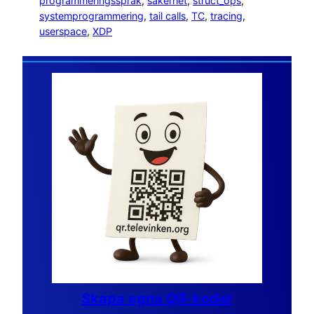
programmeringsspråk
, 
säkerhet
, 
struct_ops
, 
systemprogrammering
, 
tail calls
, 
TC
, 
tracing
, 
userspace
, 
XDP
Skapa egna QR-koder