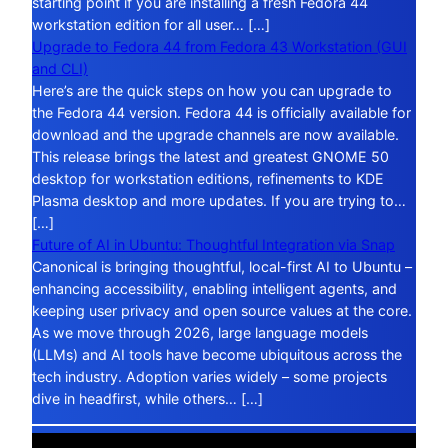
starting point if you are installing a fresh Fedora 44
workstation edition for all user… […]
Upgrade to Fedora 44 from Fedora 43 Workstation (GUI
and CLI)
Here’s are the quick steps on how you can upgrade to
the Fedora 44 version. Fedora 44 is officially available for
download and the upgrade channels are now available.
This release brings the latest and greatest GNOME 50
desktop for workstation editions, refinements to KDE
Plasma desktop and more updates. If you are trying to…
[…]
Future of AI in Ubuntu: Thoughtful Integration via Snap
Canonical is bringing thoughtful, local-first AI to Ubuntu –
enhancing accessibility, enabling intelligent agents, and
keeping user privacy and open source values at the core.
As we move through 2026, large language models
(LLMs) and AI tools have become ubiquitous across the
tech industry. Adoption varies widely – some projects
dive in headfirst, while others… […]