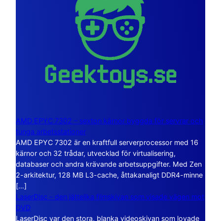
AMD EPYC 7302 – sexton kärnor byggda för servrar och
tunga arbetsstationer
AMD EPYC 7302 är en kraftfull serverprocessor med 16
kärnor och 32 trådar, utvecklad för virtualisering,
databaser och andra krävande arbetsuppgifter. Med Zen
2-arkitektur, 128 MB L3-cache, åttakanaligt DDR4-minne
[…]
LaserDisc – den jättelika filmskivan som visade vägen mot
DVD
LaserDisc var den stora, blanka videoskivan som lovade