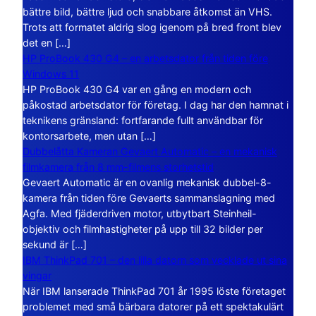
bättre bild, bättre ljud och snabbare åtkomst än VHS.
Trots att formatet aldrig slog igenom på bred front blev
det en […]
HP ProBook 430 G4 – en arbetsdator från tiden före
Windows 11
HP ProBook 430 G4 var en gång en modern och
påkostad arbetsdator för företag. I dag har den hamnat i
teknikens gränsland: fortfarande fullt användbar för
kontorsarbete, men utan […]
Dubbelåtta Kameran Gevaert Automatic – en mekanisk
filmkamera från 8 mm-filmens storhetstid
Gevaert Automatic är en ovanlig mekanisk dubbel-8-
kamera från tiden före Gevaerts sammanslagning med
Agfa. Med fjäderdriven motor, utbytbart Steinheil-
objektiv och filmhastigheter på upp till 32 bilder per
sekund är […]
IBM ThinkPad 701 – den lilla datorn som vecklade ut sina
vingar
När IBM lanserade ThinkPad 701 år 1995 löste företaget
problemet med små bärbara datorer på ett spektakulärt