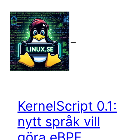
Hoppa
till
innehåll
KernelScript 0.1:
nytt språk vill
göra eBPF