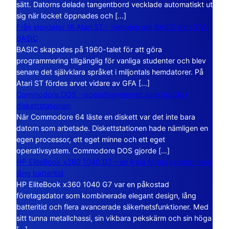
sätt. Datorns delade tangentbord vecklade automatiskt ut
sig när locket öppnades och […]
Från stordator till Atari ST – historien om BASIC och GFA
BASIC
BASIC skapades på 1960-talet för att göra
programmering tillgänglig för vanliga studenter och blev
senare det självklara språket i miljontals hemdatorer. På
Atari ST fördes arvet vidare av GFA […]
Commodore DOS – operativsystemet som bodde i
diskettstationen
När Commodore 64 läste en diskett var det inte bara
datorn som arbetade. Diskettstationen hade nämligen en
egen processor, ett eget minne och ett eget
operativsystem. Commodore DOS gjorde […]
HP EliteBook x360 1040 G7 – en lyxig företagsdator med
lång batteritid
HP EliteBook x360 1040 G7 var en påkostad
företagsdator som kombinerade elegant design, lång
batteritid och flera avancerade säkerhetsfunktioner. Med
sitt tunna metallchassi, sin vikbara pekskärm och sin höga