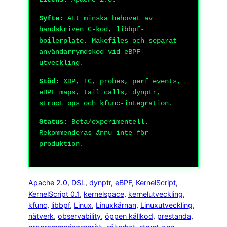
Syfte:
Att minska behovet av
handskriven C-kod, libbpf-
boilerplate, Makefiles och separat
användarrymdskod vid eBPF-
utveckling.
Stöd:
XDP, TC, probes, perf events,
eBPF maps, tail calls, dynptr,
struct_ops och kfunc-integration.
Status:
Beta/experimentell.
Rekommenderas ännu inte för
produktion.
Apache 2.0
, 
DSL
, 
dynptr
, 
eBPF
, 
KernelScript
, 
KernelScript 0.1
, 
kernelspace
, 
kernelutveckling
, 
kfunc
, 
libbpf
, 
Linux
, 
Linuxkärnan
, 
Linuxutveckling
, 
nätverk
, 
observability
, 
öppen källkod
, 
prestanda
, 