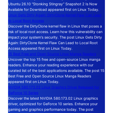
Ubuntu 26.10 “Stonking Stingray” Snapshot 2 Is Now
Available for Download appeared first on Linux Today.
Linux Gets Dirty Again: DirtyClone Kernel Flaw Can Lead
to Local Root Access
Discover the DirtyClone kernel flaw in Linux that poses a
risk of local root access. Learn how this vulnerability can
impact your system's security. The post Linux Gets Dirty
Again: DirtyClone Kernel Flaw Can Lead to Local Root
Access appeared first on Linux Today.
15 Best Free and Open Source Linux Manga Readers
Uncover the top 15 free and open-source Linux manga
readers. Enhance your reading experience with our
curated list of the best applications available. The post 15
Best Free and Open Source Linux Manga Readers
appeared first on Linux Today.
NVIDIA 580.173.02 Linux Graphics Driver Released for
GeForce 10 Series
Discover the latest NVIDIA 580.173.02 Linux graphics
driver, optimized for GeForce 10 series. Enhance your
gaming and graphics performance today. The post