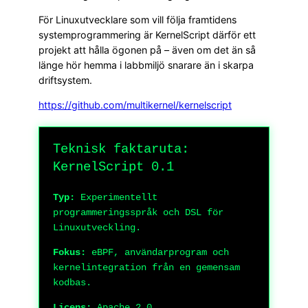
För Linuxutvecklare som vill följa framtidens
systemprogrammering är KernelScript därför ett
projekt att hålla ögonen på – även om det än så
länge hör hemma i labbmiljö snarare än i skarpa
driftsystem.
https://github.com/multikernel/kernelscript
Teknisk faktaruta:
KernelScript 0.1
Typ:
Experimentellt
programmeringsspråk och DSL för
Linuxutveckling.
Fokus:
eBPF, användarprogram och
kernelintegration från en gemensam
kodbas.
Licens:
Apache 2.0.