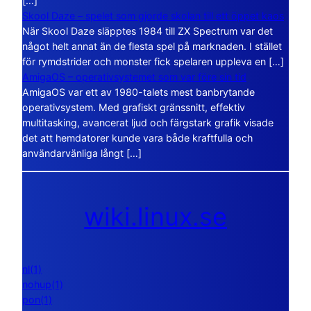
[…]
Skool Daze – spelet som gjorde skolan till ett öppet kaos
När Skool Daze släpptes 1984 till ZX Spectrum var det
något helt annat än de flesta spel på marknaden. I stället
för rymdstrider och monster fick spelaren uppleva en […]
AmigaOS – operativsystemet som var före sin tid
AmigaOS var ett av 1980-talets mest banbrytande
operativsystem. Med grafiskt gränssnitt, effektiv
multitasking, avancerat ljud och färgstark grafik visade
det att hemdatorer kunde vara både kraftfulla och
användarvänliga långt […]
wiki.linux.se
nl(1)
nohup(1)
pon(1)