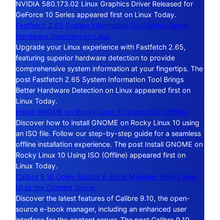
NVIDIA 580.173.02 Linux Graphics Driver Released for
GeForce 10 Series appeared first on Linux Today.
Fastfetch 2.65 System Information Tool Brings Better
Hardware Detection on Linux
Upgrade your Linux experience with Fastfetch 2.65,
featuring superior hardware detection to provide
comprehensive system information at your fingertips. The
post Fastfetch 2.65 System Information Tool Brings
Better Hardware Detection on Linux appeared first on
Linux Today.
Install GNOME on Rocky Linux 10 Using ISO (Offline)
Discover how to install GNOME on Rocky Linux 10 using
an ISO file. Follow our step-by-step guide for a seamless
offline installation experience. The post Install GNOME on
Rocky Linux 10 Using ISO (Offline) appeared first on
Linux Today.
Calibre 9.10 Open-Source E-Book Manager Brings New
UI to the Content Server
Discover the latest features of Calibre 9.10, the open-
source e-book manager, including an enhanced user
interface for the content server. The post Calibre 9.10