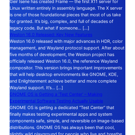
Geir Isene has created Frame — the first X11 server for
Linux written entirely in assembly language. The X server
is one of those foundational pieces that most of us take
for granted. It’s big, complex, and full of decades of
legacy code. But what if someone… […]
Weston 16.0 Released: Key New Features
Weston 16.0 released with major advances in HDR, color
management, and Wayland protocol support. After about
five months of development, the Weston project has
officially released Weston 16.0, the reference Wayland
compositor. This version brings important improvements
that will help desktop environments like GNOME, KDE,
and Enlightenment achieve better and more complete
Wayland support. It’s… […]
GNOME OS is Getting a ‘Test Center’ – Making
Experimental Software Testing Actually Usable
GNOME OS is getting a dedicated “Test Center” that
finally makes testing experimental apps and system
components safe, simple, and reversible on image-based
distributions. GNOME OS has always been that cool,
slightly wild playground for people who live and breathe