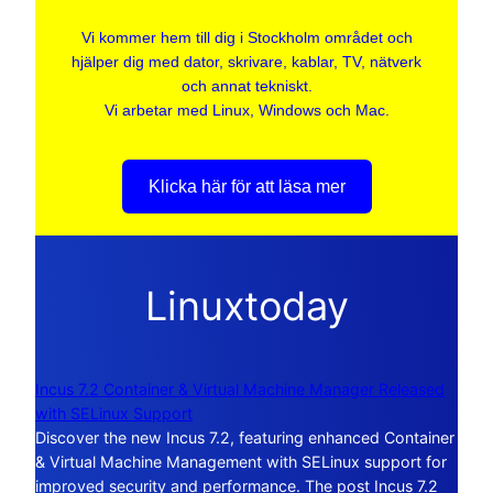
Vi kommer hem till dig i Stockholm området och
hjälper dig med dator, skrivare, kablar, TV, nätverk
och annat tekniskt.
Vi arbetar med Linux, Windows och Mac.
Klicka här för att läsa mer
Linuxtoday
Incus 7.2 Container & Virtual Machine Manager Released
with SELinux Support
Discover the new Incus 7.2, featuring enhanced Container
& Virtual Machine Management with SELinux support for
improved security and performance. The post Incus 7.2