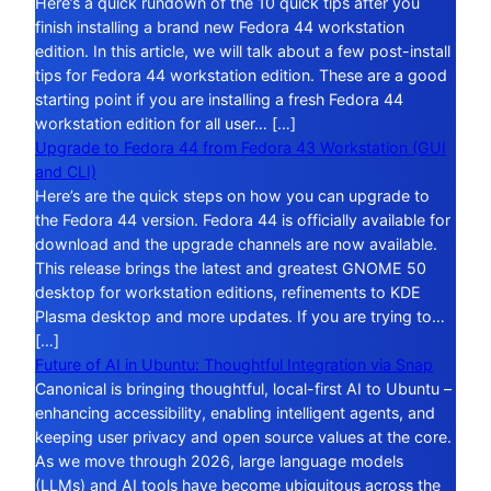
Here’s a quick rundown of the 10 quick tips after you
finish installing a brand new Fedora 44 workstation
edition. In this article, we will talk about a few post-install
tips for Fedora 44 workstation edition. These are a good
starting point if you are installing a fresh Fedora 44
workstation edition for all user… […]
Upgrade to Fedora 44 from Fedora 43 Workstation (GUI
and CLI)
Here’s are the quick steps on how you can upgrade to
the Fedora 44 version. Fedora 44 is officially available for
download and the upgrade channels are now available.
This release brings the latest and greatest GNOME 50
desktop for workstation editions, refinements to KDE
Plasma desktop and more updates. If you are trying to…
[…]
Future of AI in Ubuntu: Thoughtful Integration via Snap
Canonical is bringing thoughtful, local-first AI to Ubuntu –
enhancing accessibility, enabling intelligent agents, and
keeping user privacy and open source values at the core.
As we move through 2026, large language models
(LLMs) and AI tools have become ubiquitous across the