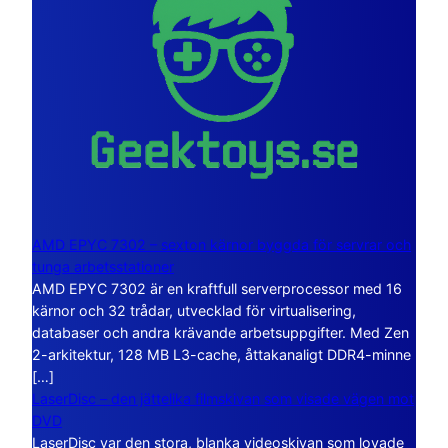
AMD EPYC 7302 – sexton kärnor byggda för servrar och
tunga arbetsstationer
AMD EPYC 7302 är en kraftfull serverprocessor med 16
kärnor och 32 trådar, utvecklad för virtualisering,
databaser och andra krävande arbetsuppgifter. Med Zen
2-arkitektur, 128 MB L3-cache, åttakanaligt DDR4-minne
[…]
LaserDisc – den jättelika filmskivan som visade vägen mot
DVD
LaserDisc var den stora, blanka videoskivan som lovade