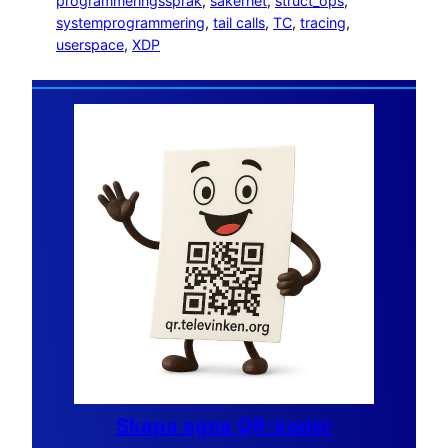
programmeringsspråk
, 
säkerhet
, 
struct_ops
, 
systemprogrammering
, 
tail calls
, 
TC
, 
tracing
, 
userspace
, 
XDP
Skapa egna QR-koder