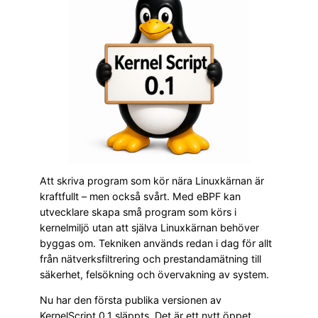
Att skriva program som kör nära Linuxkärnan är
kraftfullt – men också svårt. Med eBPF kan
utvecklare skapa små program som körs i
kernelmiljö utan att själva Linuxkärnan behöver
byggas om. Tekniken används redan i dag för allt
från nätverksfiltrering och prestandamätning till
säkerhet, felsökning och övervakning av system.
Nu har den första publika versionen av
KernelScript 0.1 släppts. Det är ett nytt öppet