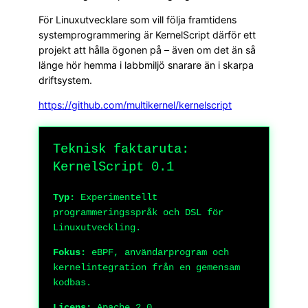
För Linuxutvecklare som vill följa framtidens
systemprogrammering är KernelScript därför ett
projekt att hålla ögonen på – även om det än så
länge hör hemma i labbmiljö snarare än i skarpa
driftsystem.
https://github.com/multikernel/kernelscript
Teknisk faktaruta:
KernelScript 0.1
Typ:
Experimentellt
programmeringsspråk och DSL för
Linuxutveckling.
Fokus:
eBPF, användarprogram och
kernelintegration från en gemensam
kodbas.
Licens:
Apache 2.0.