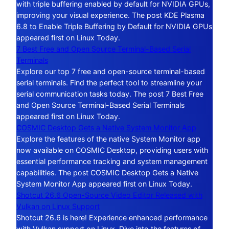
with triple buffering enabled by default for NVIDIA GPUs,
improving your visual experience. The post KDE Plasma
6.8 to Enable Triple Buffering by Default for NVIDIA GPUs
appeared first on Linux Today.
7 Best Free and Open Source Terminal-Based Serial
Terminals
Explore our top 7 free and open-source terminal-based
serial terminals. Find the perfect tool to streamline your
serial communication tasks today. The post 7 Best Free
and Open Source Terminal-Based Serial Terminals
appeared first on Linux Today.
COSMIC Desktop Gets a Native System Monitor App
Explore the features of the native System Monitor app
now available on COSMIC Desktop, providing users with
essential performance tracking and system management
capabilities. The post COSMIC Desktop Gets a Native
System Monitor App appeared first on Linux Today.
Shotcut 26.6 Open-Source Video Editor Released with
Vulkan on Linux Support
Shotcut 26.6 is here! Experience enhanced performance
with Vulkan support on Linux. Dive into the features of