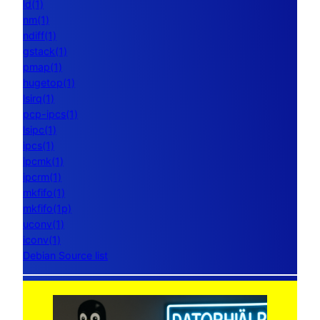
ld(1)
nm(1)
ndiff(1)
gstack(1)
pmap(1)
hugetop(1)
lsirq(1)
pcp-ipcs(1)
lsipc(1)
ipcs(1)
ipcmk(1)
ipcrm(1)
mkfifo(1)
mkfifo(1p)
uconv(1)
iconv(1)
Debian Source list