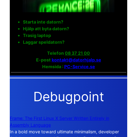
Starta inte datorn?
Hjälp att byta datorn?
Trasig laptop
Laggar speldatorn?
Telefon
08 37 21 00
E-post
kontakt@datorhjalp.se
Hemsida :
PC-Service.se
Debugpoint
Frame: The First Linux X Server Written Entirely in
Assembly Language
In a bold move toward ultimate minimalism, developer