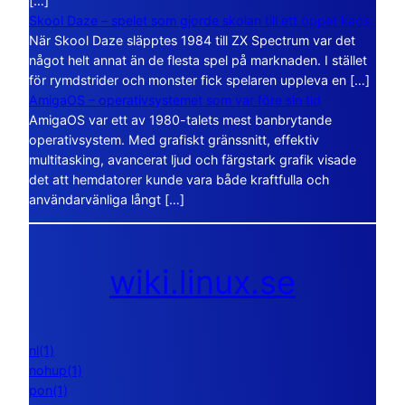
[…]
Skool Daze – spelet som gjorde skolan till ett öppet kaos
När Skool Daze släpptes 1984 till ZX Spectrum var det
något helt annat än de flesta spel på marknaden. I stället
för rymdstrider och monster fick spelaren uppleva en […]
AmigaOS – operativsystemet som var före sin tid
AmigaOS var ett av 1980-talets mest banbrytande
operativsystem. Med grafiskt gränssnitt, effektiv
multitasking, avancerat ljud och färgstark grafik visade
det att hemdatorer kunde vara både kraftfulla och
användarvänliga långt […]
wiki.linux.se
nl(1)
nohup(1)
pon(1)