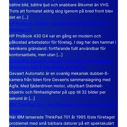
bättre bild, bättre ljud och snabbare åtkomst än VHS.
Trots att formatet aldrig slog igenom på bred front blev
det en […]
HP ProBook 430 G4 – en arbetsdator från tiden före
Windows 11
HP ProBook 430 G4 var en gång en modern och
påkostad arbetsdator för företag. I dag har den hamnat i
teknikens gränsland: fortfarande fullt användbar för
kontorsarbete, men utan […]
Dubbelåtta Kameran Gevaert Automatic – en mekanisk
filmkamera från 8 mm-filmens storhetstid
Gevaert Automatic är en ovanlig mekanisk dubbel-8-
kamera från tiden före Gevaerts sammanslagning med
Agfa. Med fjäderdriven motor, utbytbart Steinheil-
objektiv och filmhastigheter på upp till 32 bilder per
sekund är […]
IBM ThinkPad 701 – den lilla datorn som vecklade ut sina
vingar
När IBM lanserade ThinkPad 701 år 1995 löste företaget
problemet med små bärbara datorer på ett spektakulärt