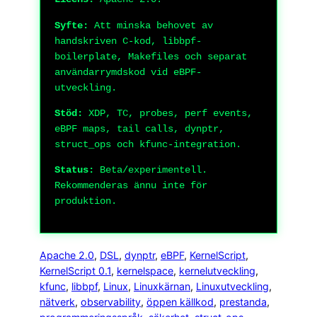
Syfte:
Att minska behovet av
handskriven C-kod, libbpf-
boilerplate, Makefiles och separat
användarrymdskod vid eBPF-
utveckling.
Stöd:
XDP, TC, probes, perf events,
eBPF maps, tail calls, dynptr,
struct_ops och kfunc-integration.
Status:
Beta/experimentell.
Rekommenderas ännu inte för
produktion.
Apache 2.0
, 
DSL
, 
dynptr
, 
eBPF
, 
KernelScript
, 
KernelScript 0.1
, 
kernelspace
, 
kernelutveckling
, 
kfunc
, 
libbpf
, 
Linux
, 
Linuxkärnan
, 
Linuxutveckling
, 
nätverk
, 
observability
, 
öppen källkod
, 
prestanda
, 