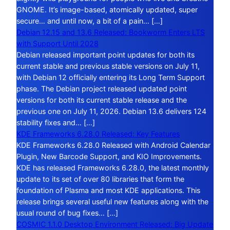
GNOME. It’s image-based, atomically updated, super
secure… and until now, a bit of a pain… […]
Debian 12.15 and 13.6 Released: Bookworm Enters LTS
with Support Until 2028
Debian released important point updates for both its
current stable and previous stable versions on July 11,
with Debian 12 officially entering its Long Term Support
phase. The Debian project released updated point
versions for both its current stable release and the
previous one on July 11, 2026. Debian 13.6 delivers 124
stability fixes and… […]
KDE Frameworks 6.28.0 Released: Key Features
KDE Frameworks 6.28.0 Released with Android Calendar
Plugin, New Barcode Support, and KIO Improvements.
KDE has released Frameworks 6.28.0, the latest monthly
update to its set of over 80 libraries that form the
foundation of Plasma and most KDE applications. This
release brings several useful new features along with the
usual round of bug fixes… […]
COSMIC 1.1.0 Desktop Environment Released: Big Update