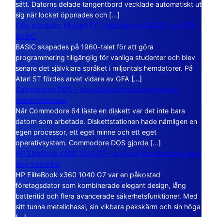
sätt. Datorns delade tangentbord vecklade automatiskt ut
sig när locket öppnades och […]
Från stordator till Atari ST – historien om BASIC och GFA
BASIC
BASIC skapades på 1960-talet för att göra
programmering tillgänglig för vanliga studenter och blev
senare det självklara språket i miljontals hemdatorer. På
Atari ST fördes arvet vidare av GFA […]
Commodore DOS – operativsystemet som bodde i
diskettstationen
När Commodore 64 läste en diskett var det inte bara
datorn som arbetade. Diskettstationen hade nämligen en
egen processor, ett eget minne och ett eget
operativsystem. Commodore DOS gjorde […]
HP EliteBook x360 1040 G7 – en lyxig företagsdator med
lång batteritid
HP EliteBook x360 1040 G7 var en påkostad
företagsdator som kombinerade elegant design, lång
batteritid och flera avancerade säkerhetsfunktioner. Med
sitt tunna metallchassi, sin vikbara pekskärm och sin höga