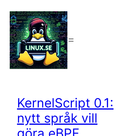
Hoppa
till
innehåll
KernelScript 0.1:
nytt språk vill
göra eBPF