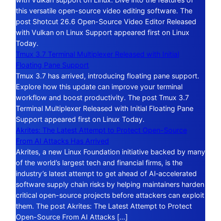
this versatile open-source video editing software. The
post Shotcut 26.6 Open-Source Video Editor Released
with Vulkan on Linux Support appeared first on Linux
Today.
Tmux 3.7 Terminal Multiplexer Released with Initial
Floating Pane Support
Tmux 3.7 has arrived, introducing floating pane support.
Explore how this update can improve your terminal
workflow and boost productivity. The post Tmux 3.7
Terminal Multiplexer Released with Initial Floating Pane
Support appeared first on Linux Today.
Akrites: The Latest Attempt to Protect Open-Source
From AI Attacks Has Arrived
Akrites, a new Linux Foundation initiative backed by many
of the world’s largest tech and financial firms, is the
industry’s latest attempt to get ahead of AI‑accelerated
software supply chain risks by helping maintainers harden
critical open-source projects before attackers can exploit
them. The post Akrites: The Latest Attempt to Protect
Open-Source From AI Attacks […]