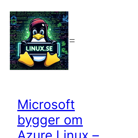
Hoppa
till
innehåll
Microsoft
bygger om
Azure Linux –