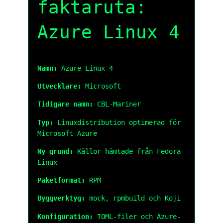
faktaruta:
Azure Linux 4
Namn:
Azure Linux 4
Utvecklare:
Microsoft
Tidigare namn:
CBL-Mariner
Typ:
Linuxdistribution optimerad för
Microsoft Azure
Ny grund:
Källor hämtade från Fedora
Linux
Paketformat:
RPM
Byggverktyg:
mock, rpmbuild och Koji
Konfiguration:
TOML-filer och Azure-