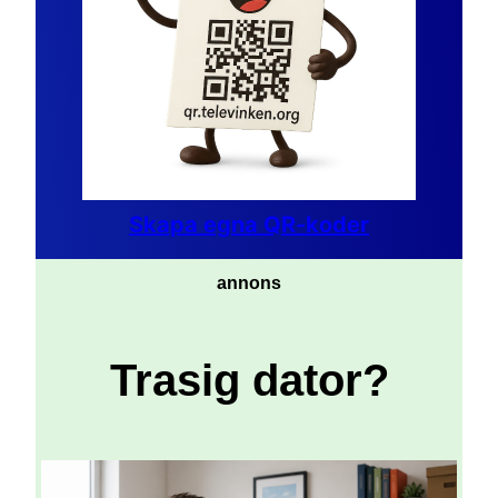
Skapa egna QR-koder
annons
Trasig dator?