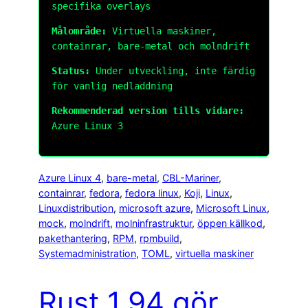
specifika overlays
Målområde:
Virtuella maskiner,
containrar, bare-metal och molndrift
Status:
Under utveckling, inte färdig
för vanlig nedladdning
Rekommenderad version tills vidare:
Azure Linux 3
Azure Linux 4
, 
bare-metal
, 
CBL-Mariner
, 
containrar
, 
fedora
, 
fedora linux
, 
Koji
, 
Linux
, 
Linuxdistribution
, 
microsoft azure
, 
Microsoft Linux
, 
mock
, 
molndrift
, 
molninfrastruktur
, 
öppen källkod
, 
pakethantering
, 
RPM
, 
rpmbuild
, 
Systemadministration
, 
TOML
, 
virtuella maskiner
Rust 1.94 gör