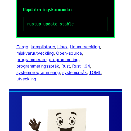
Uppdateringskommando:
rustup update stable
Cargo
, 
kompilatorer
, 
Linux
, 
Linuxutveckling
, 
mjukvaruutveckling
, 
Open-source
, 
programmerare
, 
programmering
, 
programmeringsspråk
, 
Rust
, 
Rust 1.94
, 
systemprogrammering
, 
systemspråk
, 
TOML
, 
utveckling