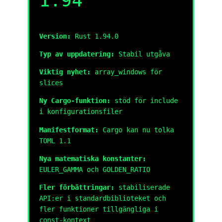
1.94
Version:
Rust 1.94.0
Typ av uppdatering:
Stabil utgåva
Viktig nyhet:
array_windows
för
slices
Ny Cargo-funktion:
stöd för
include
i konfigurationsfiler
Manifestformat:
Cargo kan nu tolka
TOML 1.1
Nya matematiska konstanter:
EULER_GAMMA
och
GOLDEN_RATIO
Fler förbättringar:
stabiliserade
API:er i standardbiblioteket och
fler funktioner tillgängliga i
const-kontext