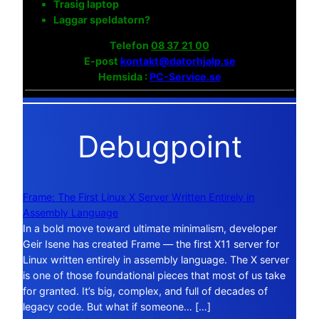
Trasig laptop
Laggar speldatorn?
Telefon
08 37 21 00
E-post
kontakt@datorhjalp.se
Hemsida :
PC-Service.se
Debugpoint
Frame: The First Linux X Server Written Entirely in
Assembly Language
In a bold move toward ultimate minimalism, developer
Geir Isene has created Frame — the first X11 server for
Linux written entirely in assembly language. The X server
is one of those foundational pieces that most of us take
for granted. It’s big, complex, and full of decades of
legacy code. But what if someone… […]