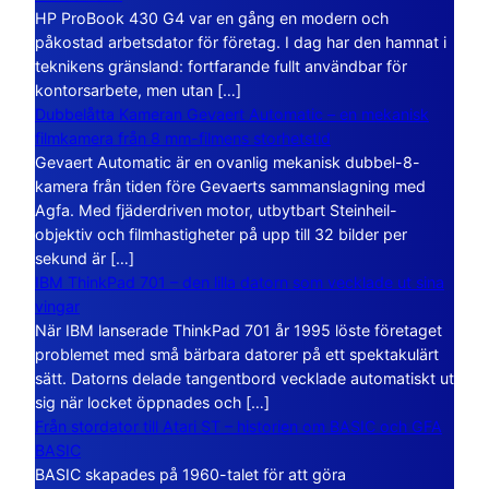
HP ProBook 430 G4 var en gång en modern och
påkostad arbetsdator för företag. I dag har den hamnat i
teknikens gränsland: fortfarande fullt användbar för
kontorsarbete, men utan […]
Dubbelåtta Kameran Gevaert Automatic – en mekanisk
filmkamera från 8 mm-filmens storhetstid
Gevaert Automatic är en ovanlig mekanisk dubbel-8-
kamera från tiden före Gevaerts sammanslagning med
Agfa. Med fjäderdriven motor, utbytbart Steinheil-
objektiv och filmhastigheter på upp till 32 bilder per
sekund är […]
IBM ThinkPad 701 – den lilla datorn som vecklade ut sina
vingar
När IBM lanserade ThinkPad 701 år 1995 löste företaget
problemet med små bärbara datorer på ett spektakulärt
sätt. Datorns delade tangentbord vecklade automatiskt ut
sig när locket öppnades och […]
Från stordator till Atari ST – historien om BASIC och GFA
BASIC
BASIC skapades på 1960-talet för att göra