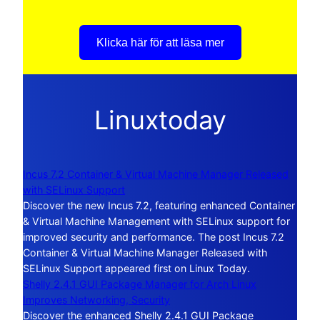
Klicka här för att läsa mer
Linuxtoday
Incus 7.2 Container & Virtual Machine Manager Released
with SELinux Support
Discover the new Incus 7.2, featuring enhanced Container
& Virtual Machine Management with SELinux support for
improved security and performance. The post Incus 7.2
Container & Virtual Machine Manager Released with
SELinux Support appeared first on Linux Today.
Shelly 2.4.1 GUI Package Manager for Arch Linux
Improves Networking, Security
Discover the enhanced Shelly 2.4.1 GUI Package