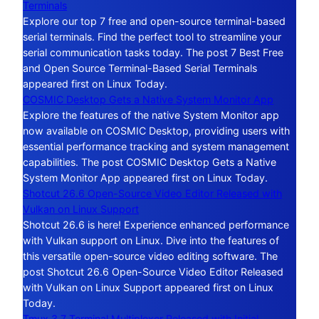
Terminals
Explore our top 7 free and open-source terminal-based
serial terminals. Find the perfect tool to streamline your
serial communication tasks today. The post 7 Best Free
and Open Source Terminal-Based Serial Terminals
appeared first on Linux Today.
COSMIC Desktop Gets a Native System Monitor App
Explore the features of the native System Monitor app
now available on COSMIC Desktop, providing users with
essential performance tracking and system management
capabilities. The post COSMIC Desktop Gets a Native
System Monitor App appeared first on Linux Today.
Shotcut 26.6 Open-Source Video Editor Released with
Vulkan on Linux Support
Shotcut 26.6 is here! Experience enhanced performance
with Vulkan support on Linux. Dive into the features of
this versatile open-source video editing software. The
post Shotcut 26.6 Open-Source Video Editor Released
with Vulkan on Linux Support appeared first on Linux
Today.
Tmux 3.7 Terminal Multiplexer Released with Initial