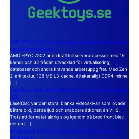
AMD EPYC 7302 – sexton kärnor byggda för servrar och
tunga arbetsstationer
AMD EPYC 7302 är en kraftfull serverprocessor med 16
kärnor och 32 trådar, utvecklad för virtualisering,
databaser och andra krävande arbetsuppgifter. Med Zen
2-arkitektur, 128 MB L3-cache, åttakanaligt DDR4-minne
[…]
LaserDisc – den jättelika filmskivan som visade vägen mot
DVD
LaserDisc var den stora, blanka videoskivan som lovade
bättre bild, bättre ljud och snabbare åtkomst än VHS.
Trots att formatet aldrig slog igenom på bred front blev
det en […]
HP ProBook 430 G4 – en arbetsdator från tiden före
Windows 11