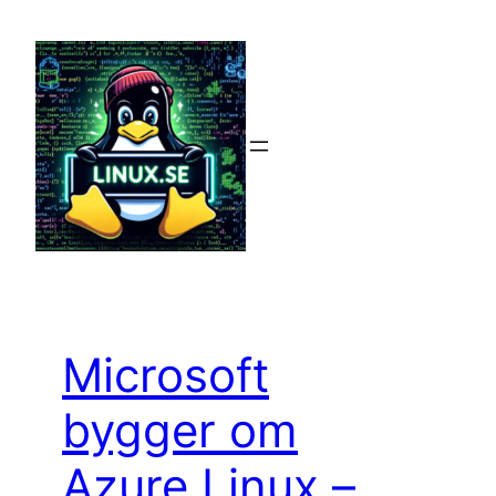
Hoppa
till
innehåll
Microsoft
bygger om
Azure Linux –