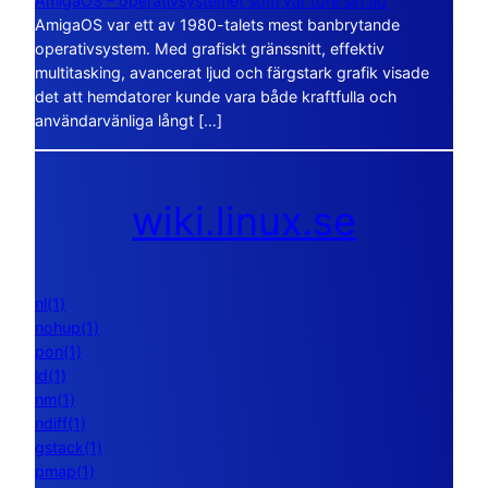
AmigaOS – operativsystemet som var före sin tid
AmigaOS var ett av 1980-talets mest banbrytande
operativsystem. Med grafiskt gränssnitt, effektiv
multitasking, avancerat ljud och färgstark grafik visade
det att hemdatorer kunde vara både kraftfulla och
användarvänliga långt […]
wiki.linux.se
nl(1)
nohup(1)
pon(1)
ld(1)
nm(1)
ndiff(1)
gstack(1)
pmap(1)