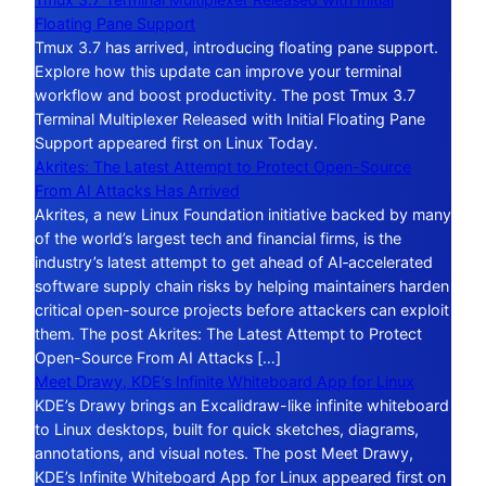
Floating Pane Support
Tmux 3.7 has arrived, introducing floating pane support.
Explore how this update can improve your terminal
workflow and boost productivity. The post Tmux 3.7
Terminal Multiplexer Released with Initial Floating Pane
Support appeared first on Linux Today.
Akrites: The Latest Attempt to Protect Open-Source
From AI Attacks Has Arrived
Akrites, a new Linux Foundation initiative backed by many
of the world’s largest tech and financial firms, is the
industry’s latest attempt to get ahead of AI‑accelerated
software supply chain risks by helping maintainers harden
critical open-source projects before attackers can exploit
them. The post Akrites: The Latest Attempt to Protect
Open-Source From AI Attacks […]
Meet Drawy, KDE’s Infinite Whiteboard App for Linux
KDE’s Drawy brings an Excalidraw-like infinite whiteboard
to Linux desktops, built for quick sketches, diagrams,
annotations, and visual notes. The post Meet Drawy,
KDE’s Infinite Whiteboard App for Linux appeared first on