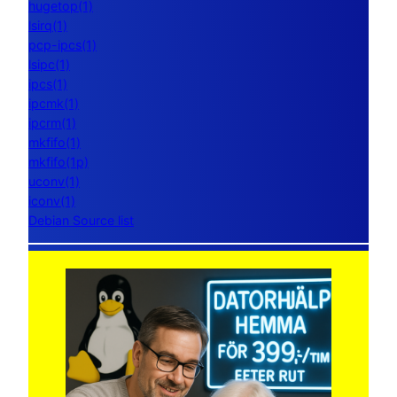
hugetop(1)
lsirq(1)
pcp-ipcs(1)
lsipc(1)
ipcs(1)
ipcmk(1)
ipcrm(1)
mkfifo(1)
mkfifo(1p)
uconv(1)
iconv(1)
Debian Source list