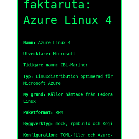
faktaruta:
Azure Linux 4
Namn:
Azure Linux 4
Utvecklare:
Microsoft
Tidigare namn:
CBL-Mariner
Typ:
Linuxdistribution optimerad för
Microsoft Azure
Ny grund:
Källor hämtade från Fedora
Linux
Paketformat:
RPM
Byggverktyg:
mock, rpmbuild och Koji
Konfiguration:
TOML-filer och Azure-