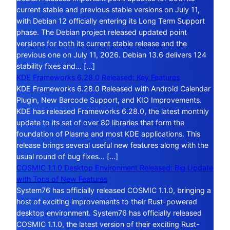
current stable and previous stable versions on July 11,
with Debian 12 officially entering its Long Term Support
phase. The Debian project released updated point
versions for both its current stable release and the
previous one on July 11, 2026. Debian 13.6 delivers 124
stability fixes and… […]
KDE Frameworks 6.28.0 Released: Key Features
KDE Frameworks 6.28.0 Released with Android Calendar
Plugin, New Barcode Support, and KIO Improvements.
KDE has released Frameworks 6.28.0, the latest monthly
update to its set of over 80 libraries that form the
foundation of Plasma and most KDE applications. This
release brings several useful new features along with the
usual round of bug fixes… […]
COSMIC 1.1.0 Desktop Environment Released: Big Update
with Tons of New Features
System76 has officially released COSMIC 1.1.0, bringing a
host of exciting improvements to their Rust-powered
desktop environment. System76 has officially released
COSMIC 1.1.0, the latest version of their exciting Rust-