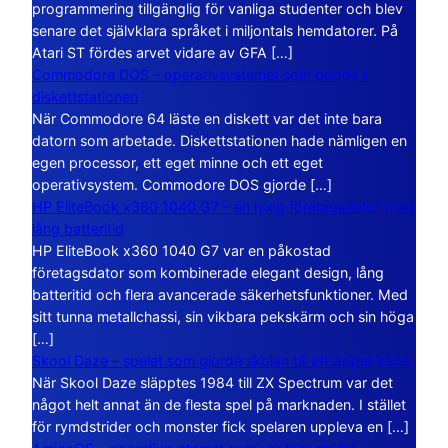
programmering tillgänglig för vanliga studenter och blev
senare det självklara språket i miljontals hemdatorer. På
Atari ST fördes arvet vidare av GFA […]
Commodore DOS – operativsystemet som bodde i
diskettstationen
När Commodore 64 läste en diskett var det inte bara
datorn som arbetade. Diskettstationen hade nämligen en
egen processor, ett eget minne och ett eget
operativsystem. Commodore DOS gjorde […]
HP EliteBook x360 1040 G7 – en lyxig företagsdator med
lång batteritid
HP EliteBook x360 1040 G7 var en påkostad
företagsdator som kombinerade elegant design, lång
batteritid och flera avancerade säkerhetsfunktioner. Med
sitt tunna metallchassi, sin vikbara pekskärm och sin höga
[…]
Skool Daze – spelet som gjorde skolan till ett öppet kaos
När Skool Daze släpptes 1984 till ZX Spectrum var det
något helt annat än de flesta spel på marknaden. I stället
för rymdstrider och monster fick spelaren uppleva en […]