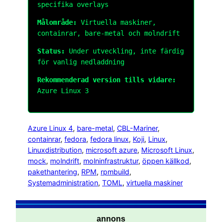
specifika overlays
Målområde:
Virtuella maskiner,
containrar, bare-metal och molndrift
Status:
Under utveckling, inte färdig
för vanlig nedladdning
Rekommenderad version tills vidare:
Azure Linux 3
Azure Linux 4
, 
bare-metal
, 
CBL-Mariner
, 
containrar
, 
fedora
, 
fedora linux
, 
Koji
, 
Linux
, 
Linuxdistribution
, 
microsoft azure
, 
Microsoft Linux
, 
mock
, 
molndrift
, 
molninfrastruktur
, 
öppen källkod
, 
pakethantering
, 
RPM
, 
rpmbuild
, 
Systemadministration
, 
TOML
, 
virtuella maskiner
annons