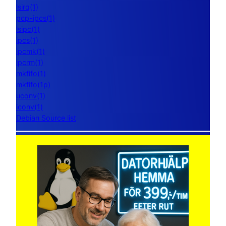
lsirq(1)
pcp-ipcs(1)
lsipc(1)
ipcs(1)
ipcmk(1)
ipcrm(1)
mkfifo(1)
mkfifo(1p)
uconv(1)
iconv(1)
Debian Source list