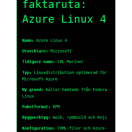
faktaruta:
Azure Linux 4
Namn:
Azure Linux 4
Utvecklare:
Microsoft
Tidigare namn:
CBL-Mariner
Typ:
Linuxdistribution optimerad för
Microsoft Azure
Ny grund:
Källor hämtade från Fedora
Linux
Paketformat:
RPM
Byggverktyg:
mock, rpmbuild och Koji
Konfiguration:
TOML-filer och Azure-