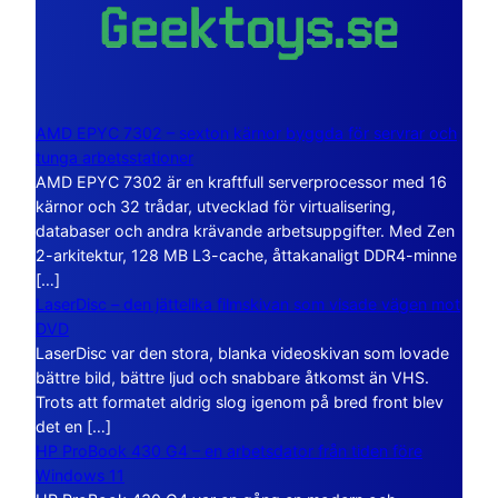
AMD EPYC 7302 – sexton kärnor byggda för servrar och
tunga arbetsstationer
AMD EPYC 7302 är en kraftfull serverprocessor med 16
kärnor och 32 trådar, utvecklad för virtualisering,
databaser och andra krävande arbetsuppgifter. Med Zen
2-arkitektur, 128 MB L3-cache, åttakanaligt DDR4-minne
[…]
LaserDisc – den jättelika filmskivan som visade vägen mot
DVD
LaserDisc var den stora, blanka videoskivan som lovade
bättre bild, bättre ljud och snabbare åtkomst än VHS.
Trots att formatet aldrig slog igenom på bred front blev
det en […]
HP ProBook 430 G4 – en arbetsdator från tiden före
Windows 11