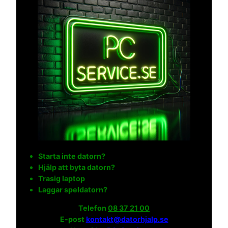
Starta inte datorn?
Hjälp att byta datorn?
Trasig laptop
Laggar speldatorn?
Telefon
08 37 21 00
E-post
kontakt@datorhjalp.se