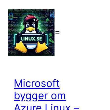
Hoppa
till
innehåll
Microsoft
bygger om
Azure Linux –