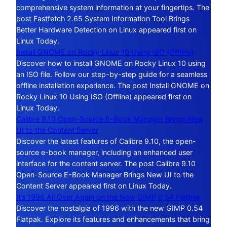
comprehensive system information at your fingertips. The
post Fastfetch 2.65 System Information Tool Brings
Better Hardware Detection on Linux appeared first on
Linux Today.
Install GNOME on Rocky Linux 10 Using ISO (Offline)
Discover how to install GNOME on Rocky Linux 10 using
an ISO file. Follow our step-by-step guide for a seamless
offline installation experience. The post Install GNOME on
Rocky Linux 10 Using ISO (Offline) appeared first on
Linux Today.
Calibre 9.10 Open-Source E-Book Manager Brings New
UI to the Content Server
Discover the latest features of Calibre 9.10, the open-
source e-book manager, including an enhanced user
interface for the content server. The post Calibre 9.10
Open-Source E-Book Manager Brings New UI to the
Content Server appeared first on Linux Today.
It’s 1996 All Over Again on the New GIMP 0.54 Flatpak
Discover the nostalgia of 1996 with the new GIMP 0.54
Flatpak. Explore its features and enhancements that bring