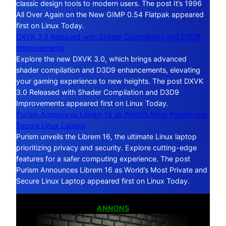
classic design tools to modern users. The post It’s 1996
All Over Again on the New GIMP 0.54 Flatpak appeared
first on Linux Today.
DXVK 3.0 Released with Shader Compilation and D3D9
Improvements
Explore the new DXVK 3.0, which brings advanced
shader compilation and D3D9 enhancements, elevating
your gaming experience to new heights. The post DXVK
3.0 Released with Shader Compilation and D3D9
Improvements appeared first on Linux Today.
Purism Announces Librem 16 as World’s Most Private and
Secure Linux Laptop
Purism unveils the Librem 16, the ultimate Linux laptop
prioritizing privacy and security. Explore cutting-edge
features for a safer computing experience. The post
Purism Announces Librem 16 as World’s Most Private and
Secure Linux Laptop appeared first on Linux Today.
ANNONS