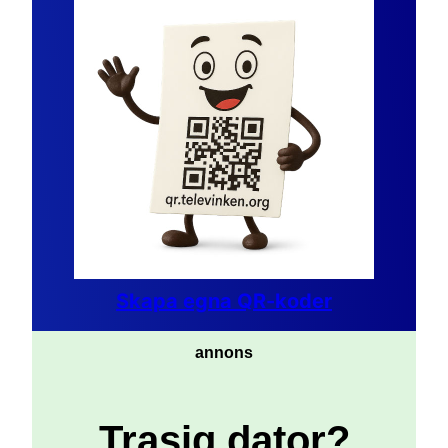
Skapa egna QR-koder
annons
Trasig dator?