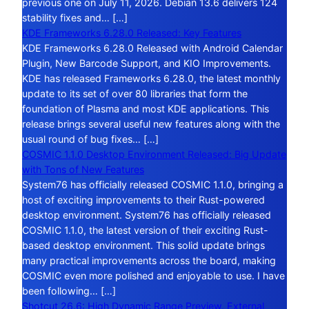
previous one on July 11, 2026. Debian 13.6 delivers 124
stability fixes and… […]
KDE Frameworks 6.28.0 Released: Key Features
KDE Frameworks 6.28.0 Released with Android Calendar
Plugin, New Barcode Support, and KIO Improvements.
KDE has released Frameworks 6.28.0, the latest monthly
update to its set of over 80 libraries that form the
foundation of Plasma and most KDE applications. This
release brings several useful new features along with the
usual round of bug fixes… […]
COSMIC 1.1.0 Desktop Environment Released: Big Update
with Tons of New Features
System76 has officially released COSMIC 1.1.0, bringing a
host of exciting improvements to their Rust-powered
desktop environment. System76 has officially released
COSMIC 1.1.0, the latest version of their exciting Rust-
based desktop environment. This solid update brings
many practical improvements across the board, making
COSMIC even more polished and enjoyable to use. I have
been following… […]
Shotcut 26.6: High Dynamic Range Preview, External