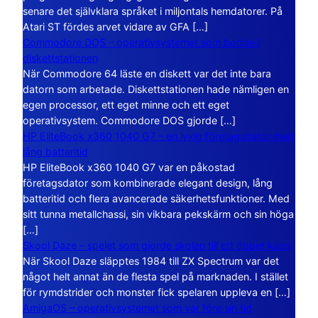
senare det självklara språket i miljontals hemdatorer. På
Atari ST fördes arvet vidare av GFA […]
Commodore DOS – operativsystemet som bodde i
diskettstationen
När Commodore 64 läste en diskett var det inte bara
datorn som arbetade. Diskettstationen hade nämligen en
egen processor, ett eget minne och ett eget
operativsystem. Commodore DOS gjorde […]
HP EliteBook x360 1040 G7 – en lyxig företagsdator med
lång batteritid
HP EliteBook x360 1040 G7 var en påkostad
företagsdator som kombinerade elegant design, lång
batteritid och flera avancerade säkerhetsfunktioner. Med
sitt tunna metallchassi, sin vikbara pekskärm och sin höga
[…]
Skool Daze – spelet som gjorde skolan till ett öppet kaos
När Skool Daze släpptes 1984 till ZX Spectrum var det
något helt annat än de flesta spel på marknaden. I stället
för rymdstrider och monster fick spelaren uppleva en […]
AmigaOS – operativsystemet som var före sin tid