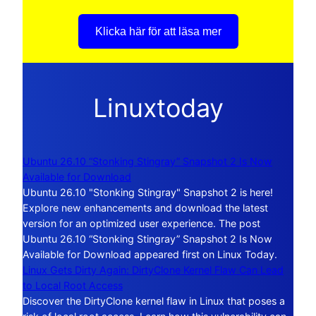
Klicka här för att läsa mer
Linuxtoday
Ubuntu 26.10 “Stonking Stingray” Snapshot 2 Is Now
Available for Download
Ubuntu 26.10 "Stonking Stingray" Snapshot 2 is here!
Explore new enhancements and download the latest
version for an optimized user experience. The post
Ubuntu 26.10 “Stonking Stingray” Snapshot 2 Is Now
Available for Download appeared first on Linux Today.
Linux Gets Dirty Again: DirtyClone Kernel Flaw Can Lead
to Local Root Access
Discover the DirtyClone kernel flaw in Linux that poses a