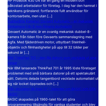
HP ProBook 430 G4 var en gång en modern och
påkostad arbetsdator för företag. I dag har den hamnat i
teknikens gränsland: fortfarande fullt användbar för
kontorsarbete, men utan […]
Dubbelåtta Kameran Gevaert Automatic – en mekanisk
filmkamera från 8 mm-filmens storhetstid
Gevaert Automatic är en ovanlig mekanisk dubbel-8-
kamera från tiden före Gevaerts sammanslagning med
Agfa. Med fjäderdriven motor, utbytbart Steinheil-
objektiv och filmhastigheter på upp till 32 bilder per
sekund är […]
IBM ThinkPad 701 – den lilla datorn som vecklade ut sina
vingar
När IBM lanserade ThinkPad 701 år 1995 löste företaget
problemet med små bärbara datorer på ett spektakulärt
sätt. Datorns delade tangentbord vecklade automatiskt ut
sig när locket öppnades och […]
Från stordator till Atari ST – historien om BASIC och GFA
BASIC
BASIC skapades på 1960-talet för att göra
programmering tillgänglig för vanliga studenter och blev