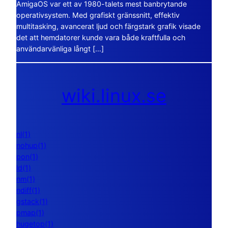
AmigaOS var ett av 1980-talets mest banbrytande
operativsystem. Med grafiskt gränssnitt, effektiv
multitasking, avancerat ljud och färgstark grafik visade
det att hemdatorer kunde vara både kraftfulla och
användarvänliga långt […]
wiki.linux.se
nl(1)
nohup(1)
pon(1)
ld(1)
nm(1)
ndiff(1)
gstack(1)
pmap(1)
hugetop(1)