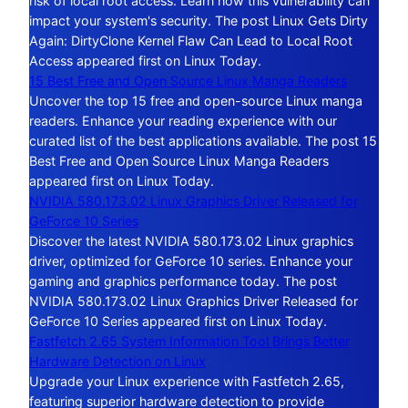
risk of local root access. Learn how this vulnerability can
impact your system's security. The post Linux Gets Dirty
Again: DirtyClone Kernel Flaw Can Lead to Local Root
Access appeared first on Linux Today.
15 Best Free and Open Source Linux Manga Readers
Uncover the top 15 free and open-source Linux manga
readers. Enhance your reading experience with our
curated list of the best applications available. The post 15
Best Free and Open Source Linux Manga Readers
appeared first on Linux Today.
NVIDIA 580.173.02 Linux Graphics Driver Released for
GeForce 10 Series
Discover the latest NVIDIA 580.173.02 Linux graphics
driver, optimized for GeForce 10 series. Enhance your
gaming and graphics performance today. The post
NVIDIA 580.173.02 Linux Graphics Driver Released for
GeForce 10 Series appeared first on Linux Today.
Fastfetch 2.65 System Information Tool Brings Better
Hardware Detection on Linux
Upgrade your Linux experience with Fastfetch 2.65,
featuring superior hardware detection to provide