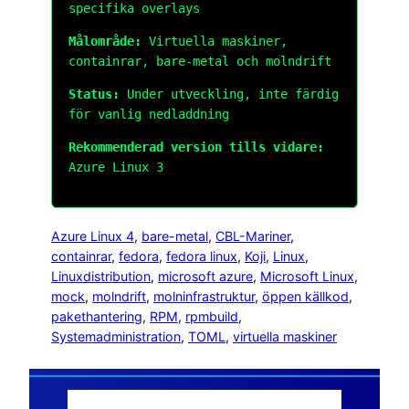
specifika overlays
Målområde:
Virtuella maskiner,
containrar, bare-metal och molndrift
Status:
Under utveckling, inte färdig
för vanlig nedladdning
Rekommenderad version tills vidare:
Azure Linux 3
Azure Linux 4
, 
bare-metal
, 
CBL-Mariner
, 
containrar
, 
fedora
, 
fedora linux
, 
Koji
, 
Linux
, 
Linuxdistribution
, 
microsoft azure
, 
Microsoft Linux
, 
mock
, 
molndrift
, 
molninfrastruktur
, 
öppen källkod
, 
pakethantering
, 
RPM
, 
rpmbuild
, 
Systemadministration
, 
TOML
, 
virtuella maskiner