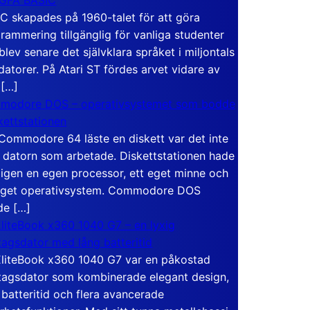
C skapades på 1960-talet för att göra
rammering tillgänglig för vanliga studenter
blev senare det självklara språket i miljontals
atorer. På Atari ST fördes arvet vidare av
 […]
modore DOS – operativsystemet som bodde
skettstationen
Commodore 64 läste en diskett var det inte
 datorn som arbetade. Diskettstationen hade
igen en egen processor, ett eget minne och
eget operativsystem. Commodore DOS
de […]
liteBook x360 1040 G7 – en lyxig
tagsdator med lång batteritid
liteBook x360 1040 G7 var en påkostad
tagsdator som kombinerade elegant design,
 batteritid och flera avancerade