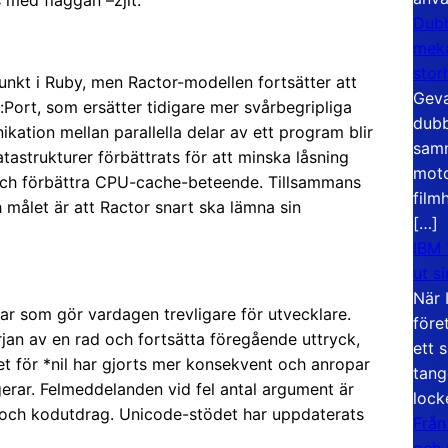
s med flaggan –zjit.
Dubb
meka
stor
unkt i Ruby, men Ractor-modellen fortsätter att
Geva
:Port, som ersätter tidigare mer svårbegripliga
dubb
ation mellan parallella delar av ett program blir
samm
tastrukturer förbättrats för att minska låsning
moto
a och förbättra CPU-cache-beteende. Tillsammans
film
h målet är att Ractor snart ska lämna sin
[…]
IBM 
ut s
När 
gar som gör vardagen trevligare för utvecklare.
före
jan av en rad och fortsätta föregående uttryck,
ett 
ndet för *nil har gjorts mer konsekvent och anropar
tang
ungerar. Felmeddelanden vid fel antal argument är
lock
g och kodutdrag. Unicode-stödet har uppdaterats
Från
och