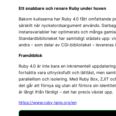
Ett snabbare och renare Ruby under huven
Bakom kulisserna har Ruby 4.0 fått omfattande p
särskilt när nyckelordsargument används. Garbage 
instansvariabler har optimerats och många gamla 
Standardbiblioteket har samtidigt städats upp: vi
andra – som delar av CGI-biblioteket – levereras i
Framåtblick
Ruby 4.0 är inte bara en inkrementell uppdatering 
fortsätta vara uttrycksfullt och lättläst, men sa
parallellism och isolering. Med Ruby Box, ZJIT oc
det går att förnya sig utan att förlora sin identite
är långt ifrån färdigt – det har precis växlat upp.
https://www.ruby-lang.org/en