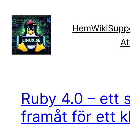
Hoppa
till
innehåll
Hem
Wiki
Supp
At
Ruby 4.0 – ett 
framåt för ett k