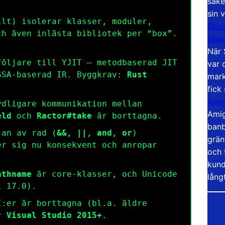
säke
sin 
lt) isolerar klasser, moduler,
Skoo
ch även inlästa bibliotek per “box”.
öppe
När 
öljare till YJIT – metodbaserad JIT
var 
SSA-baserad IR. Byggkrav:
Rust
mark
fick
Amig
dligare kommunikation mellan
Amig
eld
och
Ractor#take
är borttagna.
banb
an av rad (
&&
,
||
,
and
,
or
)
grän
r sig nu konsekvent och anropar
och 
kund
athname
är core-klasser, och Unicode
lång
 17.0).
:er är borttagna (bl.a. äldre
er
Visual Studio 2015+
.