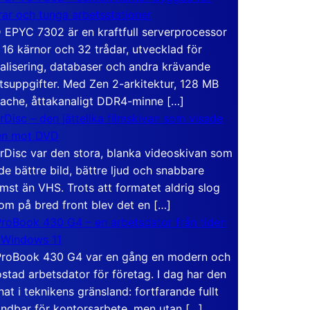
rar och tunga arbetsstationer
EPYC 7302 är en kraftfull serverprocessor
16 kärnor och 32 trådar, utvecklad för
ualisering, databaser och andra krävande
tsuppgifter. Med Zen 2-arkitektur, 128 MB
ache, åttakanaligt DDR4-minne […]
rDisc – den jättelika filmskivan som visade
en mot DVD
rDisc var den stora, blanka videoskivan som
de bättre bild, bättre ljud och snabbare
mst än VHS. Trots att formatet aldrig slog
om på bred front blev det en […]
roBook 430 G4 – en arbetsdator från tiden
 Windows 11
roBook 430 G4 var en gång en modern och
stad arbetsdator för företag. I dag har den
at i teknikens gränsland: fortfarande fullt
ndbar för kontorsarbete, men utan […]