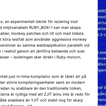
serv
AMD 
med 
en experimentell teknik för isolering inuti
virt
d miljövariabeln RUBY_BOX=1 kan man skapa
arbe
iabler, monkey patches och till och med inlästa
L3-c
 att köra testfall som använder aggressiva monkey
Lase
 versioner av samma webbapplikation parallellt vid
väg
n i realtid genom att jämföra beteende och svar.
Lase
cesser – isoleringen sker direkt i Ruby-motorn.
lova
åtko
igen
HP P
tell just-in-time-kompilator som är tänkt att på
före
änder större kompileringsenheter samt en modern
HP P
edan nu snabbare än den traditionella tolken,
påko
larna är tydliga med att ZJIT ännu inte är redo för
hamn
åde snabbare än YJIT och stabil nog för skarp
anvä