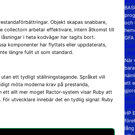
BASI
prog
restandaförbättringar. Objekt skapas snabbare,
och 
collectorn arbetar effektivare, intern åtkomst till
hemd
låsningar i heta kodvägar har tagits bort.
GFA
ssa komponenter har flyttats eller uppdaterats,
Com
nte längre fullt ut som standard.
i di
När 
bara
näml
utan ett tydligt ställningstagande. Språket vill
ett 
mtidigt möta moderna krav på prestanda,
gjor
h ett allt mer moget Ractor-system visar Ruby att
HP E
t. För utvecklare innebär det en tydlig signal: Ruby
före
HP E
före
lång