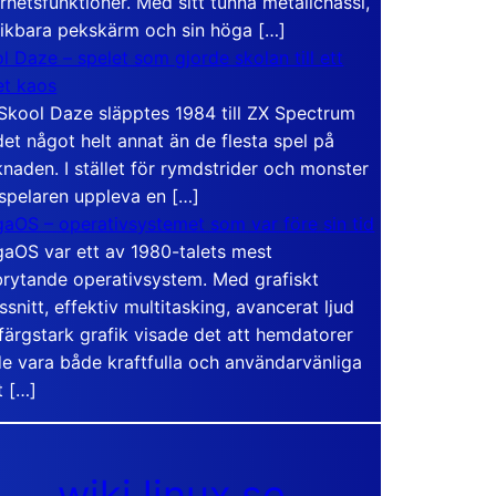
rhetsfunktioner. Med sitt tunna metallchassi,
vikbara pekskärm och sin höga […]
l Daze – spelet som gjorde skolan till ett
t kaos
Skool Daze släpptes 1984 till ZX Spectrum
det något helt annat än de flesta spel på
naden. I stället för rymdstrider och monster
 spelaren uppleva en […]
aOS – operativsystemet som var före sin tid
aOS var ett av 1980-talets mest
rytande operativsystem. Med grafiskt
ssnitt, effektiv multitasking, avancerat ljud
färgstark grafik visade det att hemdatorer
e vara både kraftfulla och användarvänliga
t […]
wiki.linux.se