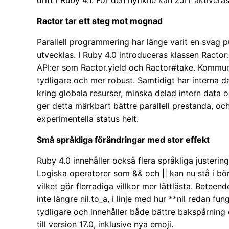
drift i Ruby 4.1. För den nyfikne kan ZJIT aktivera
Ractor tar ett steg mot mognad
Parallell programmering har länge varit en svag p
utvecklas. I Ruby 4.0 introduceras klassen Ractor:
API:er som Ractor.yield och Ractor#take. Kommunik
tydligare och mer robust. Samtidigt har interna da
kring globala resurser, minska delad intern dat
ger detta märkbart bättre parallell prestanda, oc
experimentella status helt.
Små språkliga förändringar med stor effekt
Ruby 4.0 innehåller också flera språkliga justerin
Logiska operatorer som && och || kan nu stå i bör
vilket gör flerradiga villkor mer lättlästa. Betee
inte längre nil.to_a, i linje med hur **nil redan f
tydligare och innehåller både bättre bakspårnin
till version 17.0, inklusive nya emoji.