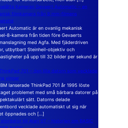
elåtta Kameran Gevaert Automatic – en
nisk filmkamera från 8 mm-filmens
hetstid
ert Automatic är en ovanlig mekanisk
el-8-kamera från tiden före Gevaerts
anslagning med Agfa. Med fjäderdriven
r, utbytbart Steinheil-objektiv och
hastigheter på upp till 32 bilder per sekund är
ThinkPad 701 – den lilla datorn som vecklade
ina vingar
IBM lanserade ThinkPad 701 år 1995 löste
taget problemet med små bärbara datorer på
spektakulärt sätt. Datorns delade
entbord vecklade automatiskt ut sig när
et öppnades och […]
 stordator till Atari ST – historien om BASIC
 GFA BASIC