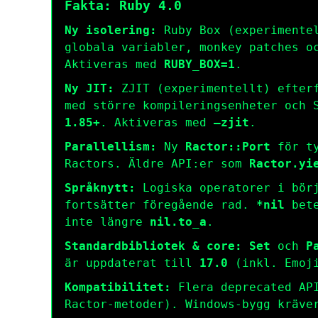
Fakta: Ruby 4.0
Ny isolering:
Ruby Box (experimentel
globala variabler, monkey patches o
Aktiveras med
RUBY_BOX=1
.
Ny JIT:
ZJIT (experimentellt) efterf
med större kompileringsenheter och 
1.85+
. Aktiveras med
–zjit
.
Parallellism:
Ny
Ractor::Port
för ty
Ractors. Äldre API:er som
Ractor.yi
Språknytt:
Logiska operatorer i börj
fortsätter föregående rad.
*nil
bete
inte längre
nil.to_a
.
Standardbibliotek & core:
Set
och
P
är uppdaterat till
17.0
(inkl. Emoji
Kompatibilitet:
Flera deprecated API
Ractor-metoder). Windows-bygg kräv