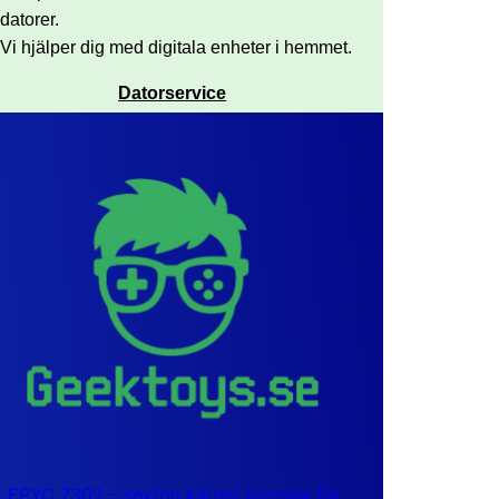
datorer.
Vi hjälper dig med digitala enheter i hemmet.
Datorservice
EPYC 7302 – sexton kärnor byggda för