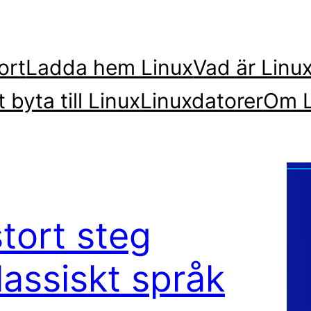
ort
Ladda hem Linux
Vad är Linu
t byta till Linux
Linuxdatorer
Om L
stort steg
lassiskt språk