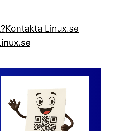
x?
Kontakta Linux.se
inux.se