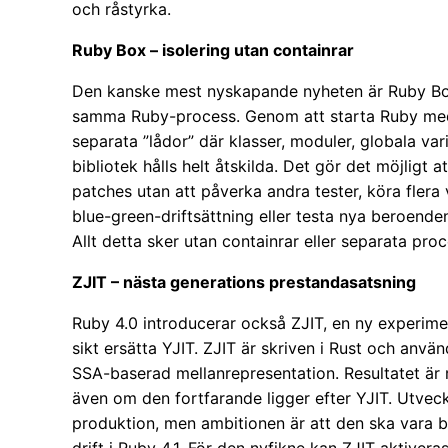
och råstyrka.
Ruby Box – isolering utan containrar
Den kanske mest nyskapande nyheten är Ruby Box, 
samma Ruby-process. Genom att starta Ruby me
separata ”lådor” där klasser, moduler, globala var
bibliotek hålls helt åtskilda. Det gör det möjligt
patches utan att påverka andra tester, köra flera
blue-green-driftsättning eller testa nya beroende
Allt detta sker utan containrar eller separata pro
ZJIT – nästa generations prestandasatsning
Ruby 4.0 introducerar också ZJIT, en ny experimen
sikt ersätta YJIT. ZJIT är skriven i Rust och anv
SSA-baserad mellanrepresentation. Resultatet är r
även om den fortfarande ligger efter YJIT. Utveck
produktion, men ambitionen är att den ska vara b