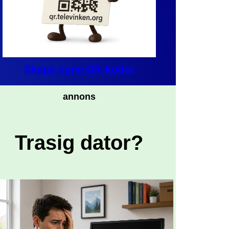
Skapa egna QR-koder
annons
Trasig dator?