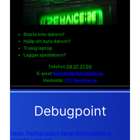
Starta inte datorn?
Hjälp att byta datorn?
Trasig laptop
Laggar speldatorn?
Telefon
08 37 21 00
E-post
kontakt@datorhjalp.se
Hemsida :
PC-Service.se
Debugpoint
Frame: The First Linux X Server Written Entirely in
Assembly Language