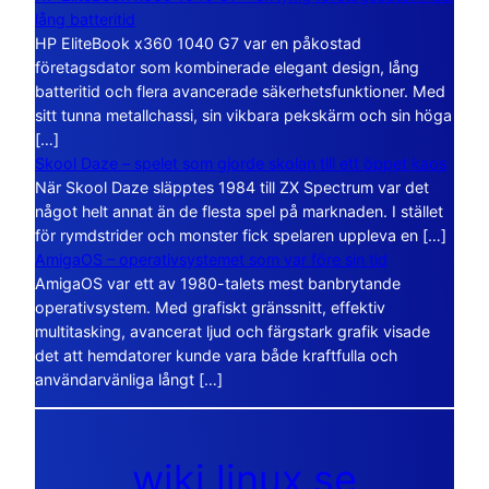
lång batteritid
HP EliteBook x360 1040 G7 var en påkostad
företagsdator som kombinerade elegant design, lång
batteritid och flera avancerade säkerhetsfunktioner. Med
sitt tunna metallchassi, sin vikbara pekskärm och sin höga
[…]
Skool Daze – spelet som gjorde skolan till ett öppet kaos
När Skool Daze släpptes 1984 till ZX Spectrum var det
något helt annat än de flesta spel på marknaden. I stället
för rymdstrider och monster fick spelaren uppleva en […]
AmigaOS – operativsystemet som var före sin tid
AmigaOS var ett av 1980-talets mest banbrytande
operativsystem. Med grafiskt gränssnitt, effektiv
multitasking, avancerat ljud och färgstark grafik visade
det att hemdatorer kunde vara både kraftfulla och
användarvänliga långt […]
wiki.linux.se