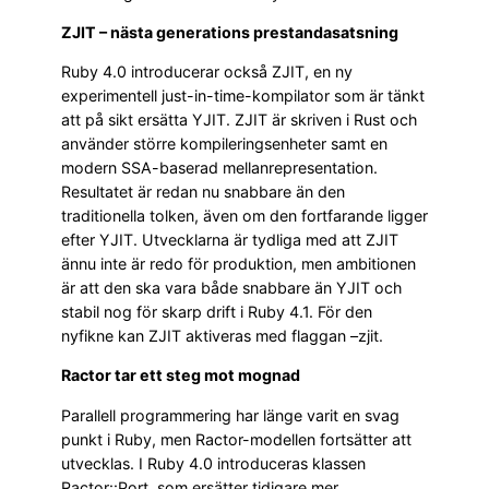
ZJIT – nästa generations prestandasatsning
Ruby 4.0 introducerar också ZJIT, en ny
experimentell just-in-time-kompilator som är tänkt
att på sikt ersätta YJIT. ZJIT är skriven i Rust och
använder större kompileringsenheter samt en
modern SSA-baserad mellanrepresentation.
Resultatet är redan nu snabbare än den
traditionella tolken, även om den fortfarande ligger
efter YJIT. Utvecklarna är tydliga med att ZJIT
ännu inte är redo för produktion, men ambitionen
är att den ska vara både snabbare än YJIT och
stabil nog för skarp drift i Ruby 4.1. För den
nyfikne kan ZJIT aktiveras med flaggan –zjit.
Ractor tar ett steg mot mognad
Parallell programmering har länge varit en svag
punkt i Ruby, men Ractor-modellen fortsätter att
utvecklas. I Ruby 4.0 introduceras klassen
Ractor::Port, som ersätter tidigare mer