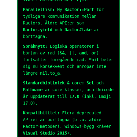
Parallellism:
Ny
Ractor::Port
för
tydligare kommunikation mellan
Ractors. Äldre API:er som
Ractor.yield
och
Ractor#take
är
borttagna.
Språknytt:
Logiska operatorer i
början av rad (
&&
,
||
,
and
,
or
)
fortsätter föregående rad.
*nil
beter
sig nu konsekvent och anropar inte
längre
nil.to_a
.
Standardbibliotek & core:
Set
och
Pathname
är core-klasser, och Unicode
är uppdaterat till
17.0
(inkl. Emoji
17.0).
Kompatibilitet:
Flera deprecated
API:er är borttagna (bl.a. äldre
Ractor-metoder). Windows-bygg kräver
Visual Studio 2015+
.