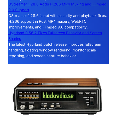
GStreamer 1.28.6 Adds H.266 MP4 Muxing and FFmpeg
9.0 Support
GStreamer 1.28.6 is out with security and playback fixes,
H.266 support in Rust MP4 muxers, WebRTC
improvements, and FFmpeg 9.0 compatibility.
Hyprland 0.56.2 Fixes Fullscreen Behavior and Screen
Sharing
The latest Hyprland patch release improves fullscreen
handling, floating window rendering, monitor scale
reporting, and screen capture behavior.