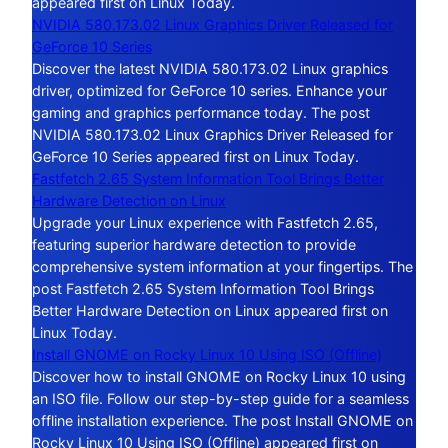
appeared first on Linux Today.
NVIDIA 580.173.02 Linux Graphics Driver Released for
GeForce 10 Series
Discover the latest NVIDIA 580.173.02 Linux graphics
driver, optimized for GeForce 10 series. Enhance your
gaming and graphics performance today. The post
NVIDIA 580.173.02 Linux Graphics Driver Released for
GeForce 10 Series appeared first on Linux Today.
Fastfetch 2.65 System Information Tool Brings Better
Hardware Detection on Linux
Upgrade your Linux experience with Fastfetch 2.65,
featuring superior hardware detection to provide
comprehensive system information at your fingertips. The
post Fastfetch 2.65 System Information Tool Brings
Better Hardware Detection on Linux appeared first on
Linux Today.
Install GNOME on Rocky Linux 10 Using ISO (Offline)
Discover how to install GNOME on Rocky Linux 10 using
an ISO file. Follow our step-by-step guide for a seamless
offline installation experience. The post Install GNOME on
Rocky Linux 10 Using ISO (Offline) appeared first on