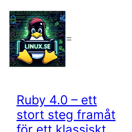
Hoppa
till
innehåll
Ruby 4.0 – ett
stort steg framåt
för ett klassiskt