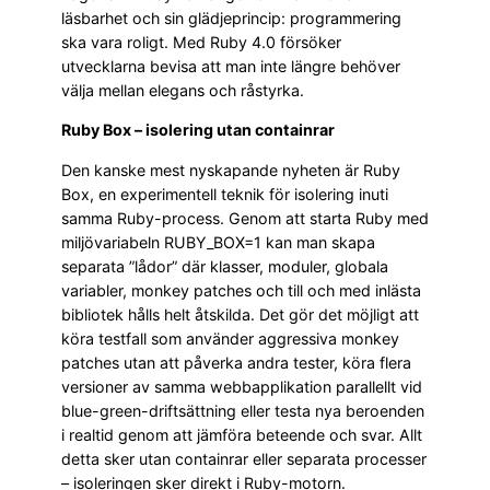
läsbarhet och sin glädjeprincip: programmering
ska vara roligt. Med Ruby 4.0 försöker
utvecklarna bevisa att man inte längre behöver
välja mellan elegans och råstyrka.
Ruby Box – isolering utan containrar
Den kanske mest nyskapande nyheten är Ruby
Box, en experimentell teknik för isolering inuti
samma Ruby-process. Genom att starta Ruby med
miljövariabeln RUBY_BOX=1 kan man skapa
separata ”lådor” där klasser, moduler, globala
variabler, monkey patches och till och med inlästa
bibliotek hålls helt åtskilda. Det gör det möjligt att
köra testfall som använder aggressiva monkey
patches utan att påverka andra tester, köra flera
versioner av samma webbapplikation parallellt vid
blue-green-driftsättning eller testa nya beroenden
i realtid genom att jämföra beteende och svar. Allt
detta sker utan containrar eller separata processer
– isoleringen sker direkt i Ruby-motorn.