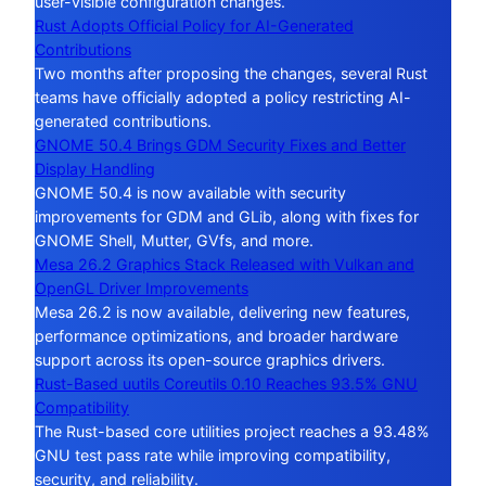
user-visible configuration changes.
Rust Adopts Official Policy for AI-Generated
Contributions
Two months after proposing the changes, several Rust
teams have officially adopted a policy restricting AI-
generated contributions.
GNOME 50.4 Brings GDM Security Fixes and Better
Display Handling
GNOME 50.4 is now available with security
improvements for GDM and GLib, along with fixes for
GNOME Shell, Mutter, GVfs, and more.
Mesa 26.2 Graphics Stack Released with Vulkan and
OpenGL Driver Improvements
Mesa 26.2 is now available, delivering new features,
performance optimizations, and broader hardware
support across its open-source graphics drivers.
Rust-Based uutils Coreutils 0.10 Reaches 93.5% GNU
Compatibility
The Rust-based core utilities project reaches a 93.48%
GNU test pass rate while improving compatibility,
security, and reliability.