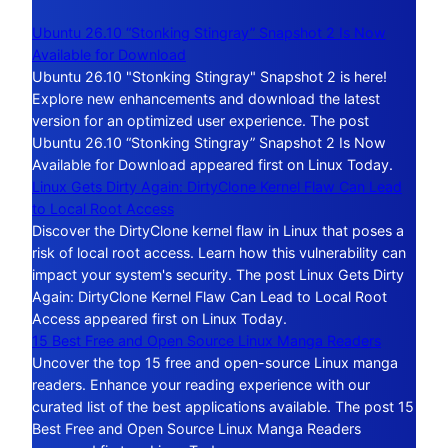
Ubuntu 26.10 “Stonking Stingray” Snapshot 2 Is Now
Available for Download
Ubuntu 26.10 "Stonking Stingray" Snapshot 2 is here!
Explore new enhancements and download the latest
version for an optimized user experience. The post
Ubuntu 26.10 “Stonking Stingray” Snapshot 2 Is Now
Available for Download appeared first on Linux Today.
Linux Gets Dirty Again: DirtyClone Kernel Flaw Can Lead
to Local Root Access
Discover the DirtyClone kernel flaw in Linux that poses a
risk of local root access. Learn how this vulnerability can
impact your system's security. The post Linux Gets Dirty
Again: DirtyClone Kernel Flaw Can Lead to Local Root
Access appeared first on Linux Today.
15 Best Free and Open Source Linux Manga Readers
Uncover the top 15 free and open-source Linux manga
readers. Enhance your reading experience with our
curated list of the best applications available. The post 15
Best Free and Open Source Linux Manga Readers