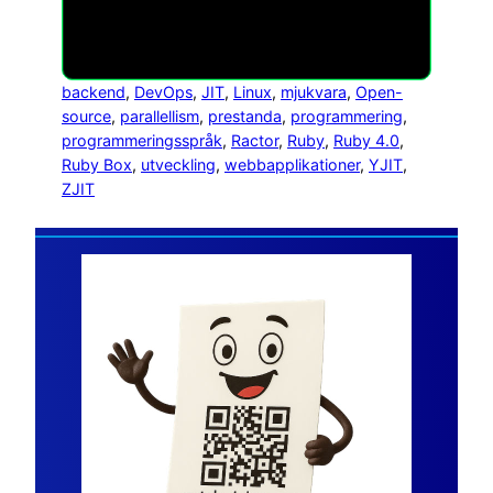
backend
, 
DevOps
, 
JIT
, 
Linux
, 
mjukvara
, 
Open-
source
, 
parallellism
, 
prestanda
, 
programmering
, 
programmeringsspråk
, 
Ractor
, 
Ruby
, 
Ruby 4.0
, 
Ruby Box
, 
utveckling
, 
webbapplikationer
, 
YJIT
, 
ZJIT