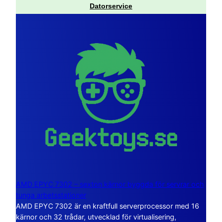
Datorservice
AMD EPYC 7302 – sexton kärnor byggda för servrar och
tunga arbetsstationer
AMD EPYC 7302 är en kraftfull serverprocessor med 16
kärnor och 32 trådar, utvecklad för virtualisering,