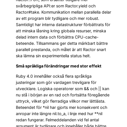
svårbegripliga API:er som Ractor.yield och
Ractor#take. Kommunikation mellan parallella delar
av ett program blir tydligare och mer robust.
Samtidigt har interna datastrukturer förbättrats för
att minska låsning kring globala resurser, minska
delad intern data och förbättra CPU-cache-
beteende. Tillsammans ger detta märkbart bättre
parallell prestanda, och målet är att Ractor snart
ska lämna sin experimentella status helt.
Små språkliga förändringar med stor effekt
Ruby 4.0 innehåller också flera språkliga
justeringar som gör vardagen trevligare för
utvecklare. Logiska operatorer som && och || kan
nu stå i början av en rad och fortsätta föregående
uttryck, vilket gör flerradiga villkor mer lättlästa.
Beteendet för *nil har gjorts mer konsekvent och
anropar inte längre nil.to_a, i linje med hur **nil
redan fungerar. Felmeddelanden vid fel antal
argument är tydligare och innehåller både bättre