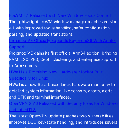
IceWM 4.1 Released with New Window Focus Control
The lightweight IceWM window manager reaches version
4.1 with improved focus handling, safer configuration
parsing, and updated translations.
Proxmox VE Officially Expands Beyond x86 With Arm64
Support
Proxmox VE gains its first official Arm64 edition, bringing
KVM, LXC, ZFS, Ceph, clustering, and enterprise support
to Arm servers.
HWall Is a Promising New Hardware Monitor Built
Specifically for Linux
HWall is a new Rust-based Linux hardware monitor with
detailed system information, live sensors, charts, alerts,
and GTK and terminal interfaces.
OpenVPN 2.7.6 Released with Security Fixes for Windows
and mbedTLS
The latest OpenVPN update patches two vulnerabilities,
improves DCO key-state handling, and introduces several