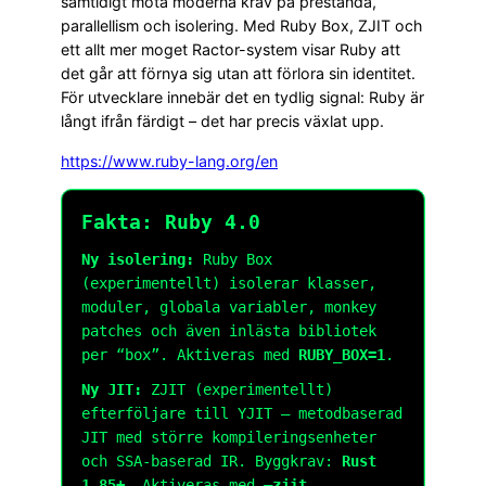
samtidigt möta moderna krav på prestanda,
parallellism och isolering. Med Ruby Box, ZJIT och
ett allt mer moget Ractor-system visar Ruby att
det går att förnya sig utan att förlora sin identitet.
För utvecklare innebär det en tydlig signal: Ruby är
långt ifrån färdigt – det har precis växlat upp.
https://www.ruby-lang.org/en
Fakta: Ruby 4.0
Ny isolering:
Ruby Box
(experimentellt) isolerar klasser,
moduler, globala variabler, monkey
patches och även inlästa bibliotek
per “box”. Aktiveras med
RUBY_BOX=1
.
Ny JIT:
ZJIT (experimentellt)
efterföljare till YJIT – metodbaserad
JIT med större kompileringsenheter
och SSA-baserad IR. Byggkrav:
Rust
1.85+
. Aktiveras med
–zjit
.