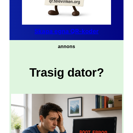
Skapa egna QR-koder
annons
Trasig dator?