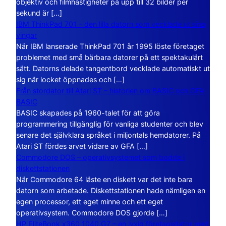
objektiv och filmhastigheter på upp till 32 bilder per
sekund är […]
IBM ThinkPad 701 – den lilla datorn som vecklade ut sina
vingar
När IBM lanserade ThinkPad 701 år 1995 löste företaget
problemet med små bärbara datorer på ett spektakulärt
sätt. Datorns delade tangentbord vecklade automatiskt ut
sig när locket öppnades och […]
Från stordator till Atari ST – historien om BASIC och GFA
BASIC
BASIC skapades på 1960-talet för att göra
programmering tillgänglig för vanliga studenter och blev
senare det självklara språket i miljontals hemdatorer. På
Atari ST fördes arvet vidare av GFA […]
Commodore DOS – operativsystemet som bodde i
diskettstationen
När Commodore 64 läste en diskett var det inte bara
datorn som arbetade. Diskettstationen hade nämligen en
egen processor, ett eget minne och ett eget
operativsystem. Commodore DOS gjorde […]
HP EliteBook x360 1040 G7 – en lyxig företagsdator med