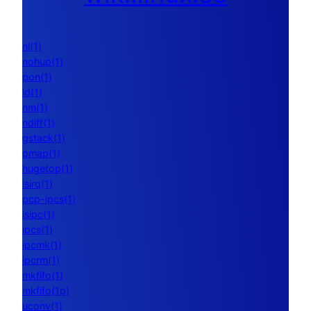
nl(1)
nohup(1)
pon(1)
ld(1)
nm(1)
ndiff(1)
gstack(1)
pmap(1)
hugetop(1)
lsirq(1)
pcp-ipcs(1)
lsipc(1)
ipcs(1)
ipcmk(1)
ipcrm(1)
mkfifo(1)
mkfifo(1p)
uconv(1)