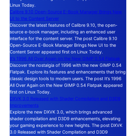
Linux Today.
Calibre 9.10 Open-Source E-Book Manager Brings New
UI to the Content Server
Discover the latest features of Calibre 9.10, the open-
source e-book manager, including an enhanced user
interface for the content server. The post Calibre 9.10
Open-Source E-Book Manager Brings New UI to the
Content Server appeared first on Linux Today.
It’s 1996 All Over Again on the New GIMP 0.54 Flatpak
Discover the nostalgia of 1996 with the new GIMP 0.54
Flatpak. Explore its features and enhancements that bring
classic design tools to modern users. The post It’s 1996
All Over Again on the New GIMP 0.54 Flatpak appeared
first on Linux Today.
DXVK 3.0 Released with Shader Compilation and D3D9
Improvements
Explore the new DXVK 3.0, which brings advanced
shader compilation and D3D9 enhancements, elevating
your gaming experience to new heights. The post DXVK
3.0 Released with Shader Compilation and D3D9