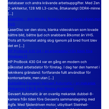
databaser och andra krävande arbetsuppgifter. Med Zen
2-arkitektur, 128 MB L3-cache, åttakanaligt DDR4-minne
[…]
LaserDisc – den jättelika filmskivan som visade vägen mot
DVD
LaserDisc var den stora, blanka videoskivan som lovade
bättre bild, bättre ljud och snabbare åtkomst än VHS.
Trots att formatet aldrig slog igenom på bred front blev
det en […]
HP ProBook 430 G4 – en arbetsdator från tiden före
Windows 11
HP ProBook 430 G4 var en gång en modern och
påkostad arbetsdator för företag. I dag har den hamnat i
teknikens gränsland: fortfarande fullt användbar för
kontorsarbete, men utan […]
Dubbelåtta Kameran Gevaert Automatic – en mekanisk
filmkamera från 8 mm-filmens storhetstid
Gevaert Automatic är en ovanlig mekanisk dubbel-8-
kamera från tiden före Gevaerts sammanslagning med
Agfa. Med fjäderdriven motor, utbytbart Steinheil-