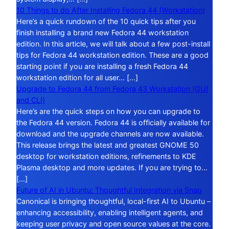
10 Things to do After Installing Fedora 44 (Workstation)
Here’s a quick rundown of the 10 quick tips after you
finish installing a brand new Fedora 44 workstation
edition. In this article, we will talk about a few post-install
tips for Fedora 44 workstation edition. These are a good
starting point if you are installing a fresh Fedora 44
workstation edition for all user… […]
Upgrade to Fedora 44 from Fedora 43 Workstation (GUI
and CLI)
Here’s are the quick steps on how you can upgrade to
the Fedora 44 version. Fedora 44 is officially available for
download and the upgrade channels are now available.
This release brings the latest and greatest GNOME 50
desktop for workstation editions, refinements to KDE
Plasma desktop and more updates. If you are trying to…
[…]
Future of AI in Ubuntu: Thoughtful Integration via Snap
Canonical is bringing thoughtful, local-first AI to Ubuntu –
enhancing accessibility, enabling intelligent agents, and
keeping user privacy and open source values at the core.