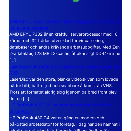
AMD EPYC 7302 – sexton kärnor byggda för servrar och
tunga arbetsstationer
AMD EPYC 7302 är en kraftfull serverprocessor med 16
kärnor och 32 trådar, utvecklad för virtualisering,
databaser och andra krävande arbetsuppgifter. Med Zen
2-arkitektur, 128 MB L3-cache, åttakanaligt DDR4-minne
[…]
LaserDisc – den jättelika filmskivan som visade vägen mot
DVD
LaserDisc var den stora, blanka videoskivan som lovade
bättre bild, bättre ljud och snabbare åtkomst än VHS.
Trots att formatet aldrig slog igenom på bred front blev
det en […]
HP ProBook 430 G4 – en arbetsdator från tiden före
Windows 11
HP ProBook 430 G4 var en gång en modern och
påkostad arbetsdator för företag. I dag har den hamnat i
teknikens gränsland: fortfarande fullt användbar för