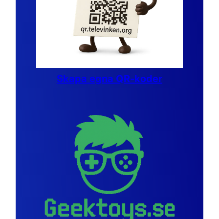
Skapa egna QR-koder