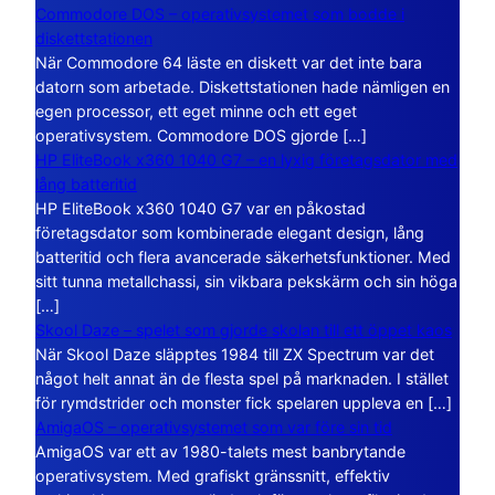
Commodore DOS – operativsystemet som bodde i
diskettstationen
När Commodore 64 läste en diskett var det inte bara
datorn som arbetade. Diskettstationen hade nämligen en
egen processor, ett eget minne och ett eget
operativsystem. Commodore DOS gjorde […]
HP EliteBook x360 1040 G7 – en lyxig företagsdator med
lång batteritid
HP EliteBook x360 1040 G7 var en påkostad
företagsdator som kombinerade elegant design, lång
batteritid och flera avancerade säkerhetsfunktioner. Med
sitt tunna metallchassi, sin vikbara pekskärm och sin höga
[…]
Skool Daze – spelet som gjorde skolan till ett öppet kaos
När Skool Daze släpptes 1984 till ZX Spectrum var det
något helt annat än de flesta spel på marknaden. I stället
för rymdstrider och monster fick spelaren uppleva en […]
AmigaOS – operativsystemet som var före sin tid
AmigaOS var ett av 1980-talets mest banbrytande
operativsystem. Med grafiskt gränssnitt, effektiv