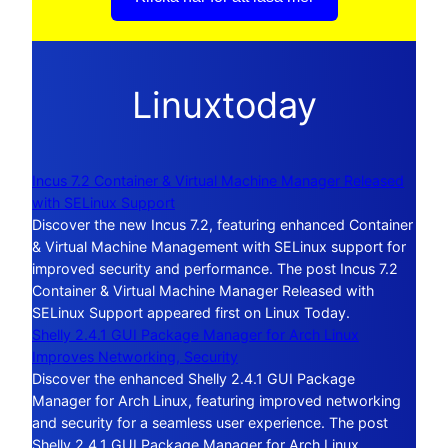
Linuxtoday
Incus 7.2 Container & Virtual Machine Manager Released
with SELinux Support
Discover the new Incus 7.2, featuring enhanced Container
& Virtual Machine Management with SELinux support for
improved security and performance. The post Incus 7.2
Container & Virtual Machine Manager Released with
SELinux Support appeared first on Linux Today.
Shelly 2.4.1 GUI Package Manager for Arch Linux
Improves Networking, Security
Discover the enhanced Shelly 2.4.1 GUI Package
Manager for Arch Linux, featuring improved networking
and security for a seamless user experience. The post
Shelly 2.4.1 GUI Package Manager for Arch Linux