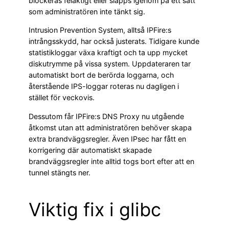
blockeras felaktigt eller släpps igenom på ett sätt
som administratören inte tänkt sig.
Intrusion Prevention System, alltså IPFire:s
intrångsskydd, har också justerats. Tidigare kunde
statistikloggar växa kraftigt och ta upp mycket
diskutrymme på vissa system. Uppdateraren tar
automatiskt bort de berörda loggarna, och
återstående IPS-loggar roteras nu dagligen i
stället för veckovis.
Dessutom får IPFire:s DNS Proxy nu utgående
åtkomst utan att administratören behöver skapa
extra brandväggsregler. Även IPsec har fått en
korrigering där automatiskt skapade
brandväggsregler inte alltid togs bort efter att en
tunnel stängts ner.
Viktig fix i glibc