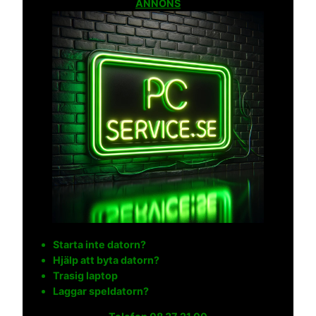
ANNONS
Starta inte datorn?
Hjälp att byta datorn?
Trasig laptop
Laggar speldatorn?