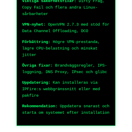
Viktiga säkerhetsfixar:
Dirty Frag,
Copy Fail och flera andra Linux-
sårbarheter
VPN-nyhet:
OpenVPN 2.7.3 med stöd för
Data Channel Offloading, DCO
Förbättring:
Högre VPN-prestanda,
lägre CPU-belastning och minskat
jitter
Övriga fixar:
Brandväggsregler, IPS-
loggning, DNS Proxy, IPsec och glibc
Uppdatering:
Kan installeras via
IPFire:s webbgränssnitt eller med
pakfire
Rekommendation:
Uppdatera snarast och
starta om systemet efter installation