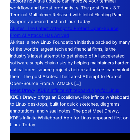
Explore how this update can improve your terminal
workflow and boost productivity. The post Tmux 3.7
Terminal Multiplexer Released with Initial Floating Pane
Support appeared first on Linux Today.
Akrites: The Latest Attempt to Protect Open-Source
From AI Attacks Has Arrived
Akrites, a new Linux Foundation initiative backed by many
of the world’s largest tech and financial firms, is the
industry’s latest attempt to get ahead of AI‑accelerated
software supply chain risks by helping maintainers harden
critical open-source projects before attackers can exploit
them. The post Akrites: The Latest Attempt to Protect
Open-Source From AI Attacks […]
Meet Drawy, KDE’s Infinite Whiteboard App for Linux
KDE’s Drawy brings an Excalidraw-like infinite whiteboard
to Linux desktops, built for quick sketches, diagrams,
annotations, and visual notes. The post Meet Drawy,
KDE’s Infinite Whiteboard App for Linux appeared first on
Linux Today.