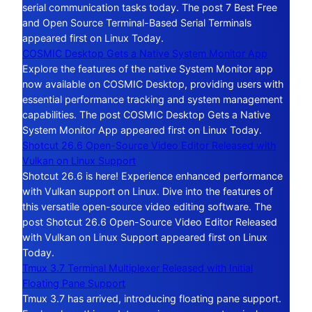
serial communication tasks today. The post 7 Best Free
and Open Source Terminal-Based Serial Terminals
appeared first on Linux Today.
COSMIC Desktop Gets a Native System Monitor App
Explore the features of the native System Monitor app
now available on COSMIC Desktop, providing users with
essential performance tracking and system management
capabilities. The post COSMIC Desktop Gets a Native
System Monitor App appeared first on Linux Today.
Shotcut 26.6 Open-Source Video Editor Released with
Vulkan on Linux Support
Shotcut 26.6 is here! Experience enhanced performance
with Vulkan support on Linux. Dive into the features of
this versatile open-source video editing software. The
post Shotcut 26.6 Open-Source Video Editor Released
with Vulkan on Linux Support appeared first on Linux
Today.
Tmux 3.7 Terminal Multiplexer Released with Initial
Floating Pane Support
Tmux 3.7 has arrived, introducing floating pane support.