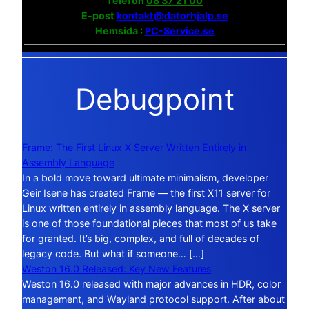
Telefon
08 37 21 00
E-post
kontakt@datorhjalp.se
Hemsida :
PC-Service.se
Debugpoint
Frame: The First Linux X Server Written Entirely in
Assembly Language
In a bold move toward ultimate minimalism, developer
Geir Isene has created Frame — the first X11 server for
Linux written entirely in assembly language. The X server
is one of those foundational pieces that most of us take
for granted. It’s big, complex, and full of decades of
legacy code. But what if someone… […]
Weston 16.0 Released: Key New Features
Weston 16.0 released with major advances in HDR, color
management, and Wayland protocol support. After about