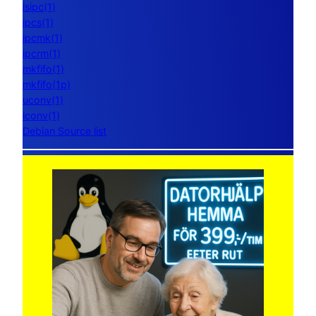
lsipc(1)
ipcs(1)
ipcmk(1)
ipcrm(1)
mkfifo(1)
mkfifo(1p)
uconv(1)
iconv(1)
Debian Source list