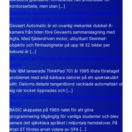
kontorsarbete, men utan […]
Dubbelåtta Kameran Gevaert Automatic – en mekanisk
filmkamera från 8 mm-filmens storhetstid
Gevaert Automatic är en ovanlig mekanisk dubbel-8-
kamera från tiden före Gevaerts sammanslagning med
Agfa. Med fjäderdriven motor, utbytbart Steinheil-
objektiv och filmhastigheter på upp till 32 bilder per
sekund är […]
IBM ThinkPad 701 – den lilla datorn som vecklade ut sina
vingar
När IBM lanserade ThinkPad 701 år 1995 löste företaget
problemet med små bärbara datorer på ett spektakulärt
sätt. Datorns delade tangentbord vecklade automatiskt ut
sig när locket öppnades och […]
Från stordator till Atari ST – historien om BASIC och GFA
BASIC
BASIC skapades på 1960-talet för att göra
programmering tillgänglig för vanliga studenter och blev
senare det självklara språket i miljontals hemdatorer. På
Atari ST fördes arvet vidare av GFA […]