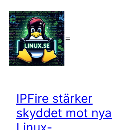
Hoppa
till
innehåll
IPFire stärker
skyddet mot nya
Linux-