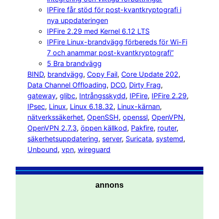
IPFire får stöd för post-kvantkryptografi i
nya uppdateringen
IPFire 2.29 med Kernel 6.12 LTS
IPFire Linux-brandvägg förbereds för Wi-Fi
7 och anammar post-kvantkryptografi”
5 Bra brandvägg
BIND
, 
brandvägg
, 
Copy Fail
, 
Core Update 202
, 
Data Channel Offloading
, 
DCO
, 
Dirty Frag
, 
gateway
, 
glibc
, 
Intrångsskydd
, 
IPFire
, 
IPFire 2.29
, 
IPsec
, 
Linux
, 
Linux 6.18.32
, 
Linux-kärnan
, 
nätverkssäkerhet
, 
OpenSSH
, 
openssl
, 
OpenVPN
, 
OpenVPN 2.7.3
, 
öppen källkod
, 
Pakfire
, 
router
, 
säkerhetsuppdatering
, 
server
, 
Suricata
, 
systemd
, 
Unbound
, 
vpn
, 
wireguard
annons