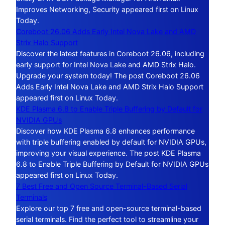
Improves Networking, Security appeared first on Linux
Today.
Coreboot 26.06 Adds Early Intel Nova Lake and AMD
Strix Halo Support
Discover the latest features in Coreboot 26.06, including
early support for Intel Nova Lake and AMD Strix Halo.
Upgrade your system today! The post Coreboot 26.06
Adds Early Intel Nova Lake and AMD Strix Halo Support
appeared first on Linux Today.
KDE Plasma 6.8 to Enable Triple Buffering by Default for
NVIDIA GPUs
Discover how KDE Plasma 6.8 enhances performance
with triple buffering enabled by default for NVIDIA GPUs,
improving your visual experience. The post KDE Plasma
6.8 to Enable Triple Buffering by Default for NVIDIA GPUs
appeared first on Linux Today.
7 Best Free and Open Source Terminal-Based Serial
Terminals
Explore our top 7 free and open-source terminal-based
serial terminals. Find the perfect tool to streamline your